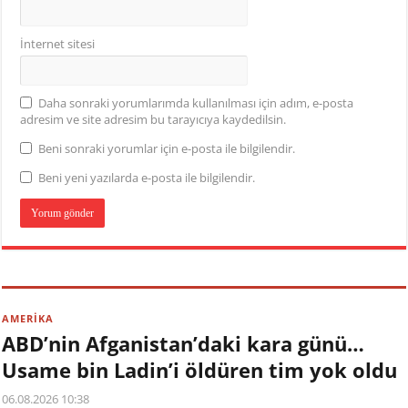
İnternet sitesi
Daha sonraki yorumlarımda kullanılması için adım, e-posta
adresim ve site adresim bu tarayıcıya kaydedilsin.
Beni sonraki yorumlar için e-posta ile bilgilendir.
Beni yeni yazılarda e-posta ile bilgilendir.
AMERİKA
ABD’nin Afganistan’daki kara günü…
Usame bin Ladin’i öldüren tim yok oldu
06.08.2026 10:38