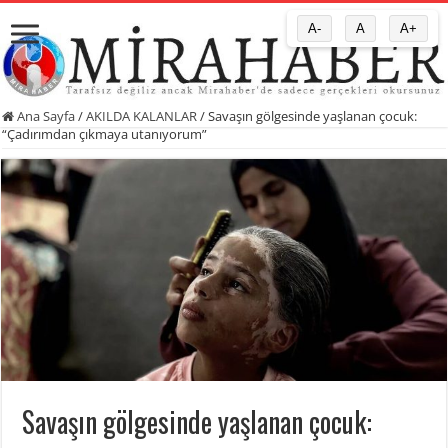
A-
A
A+
Ana Sayfa
/
AKILDA KALANLAR
/
Savaşın gölgesinde yaşlanan çocuk:
“Çadırımdan çıkmaya utanıyorum”
Savaşın gölgesinde yaşlanan çocuk: