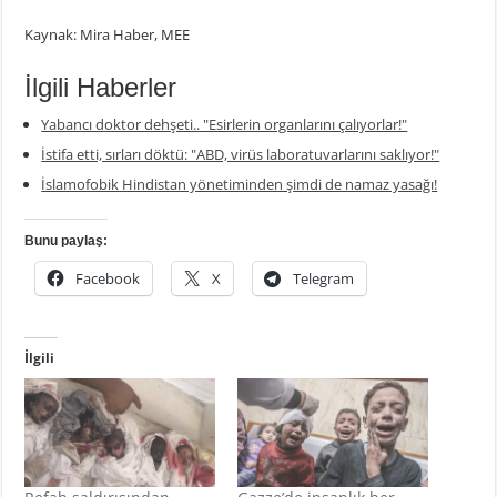
Kaynak: Mira Haber, MEE
İlgili Haberler
Yabancı doktor dehşeti.. "Esirlerin organlarını çalıyorlar!"
İstifa etti, sırları döktü: "ABD, virüs laboratuvarlarını saklıyor!"
İslamofobik Hindistan yönetiminden şimdi de namaz yasağı!
Bunu paylaş:
Facebook
X
Telegram
İlgili