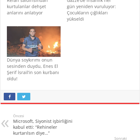
Refah saldırısından
Gazze’de insanlık her
kurtulanlar dehşet
gün yeniden vuruluyor:
anlarını anlatıyor
Çocukların çığlıkları
yükseldi
Dünya soykırımı onun
sesinden duydu, Enes El
Şerif İsrail’in son kurbanı
oldu!
Öncesi
Microsoft, Siyonist işbirliğini
kabul etti: “Rehineler
kurtarılsın diye…”
Sonraki