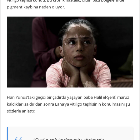
vitiligo teşhisi kondu. Bu kronik hastalık, cildin bazı bölgelerinde
pigment kaybına neden oluyor.
Han Yunus’taki geçici bir çadırda yaşayan baba Halil el-Şerif, maruz
kaldıkları saldırıdan sonra Lana’ya vitiligo teşhisinin konulmasını şu
sözlerle anlattı: