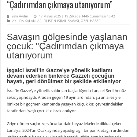
“Çadırımdan çıkmaya utanıyorum”
Zeki Aydın
17 Mayıs 2025 | 19 Zilkade 1446 Cumartesi 16:42
AKILDA KALANLAR
,
FİLİSTİN-İSRAİL SAVAŞI
,
ÖZEL HABER
Savaşın gölgesinde yaşlanan
çocuk: "Çadırımdan çıkmaya
utanıyorum
İşgalci İsrail’in Gazze’ye yönelik katliamı
devam ederken binlerce Gazzeli çocuğun
hayatı, geri dönülmez bir şekilde etkileniyor
İsrail’in Gazze’ye yönelik saldırıları başladığında Lana el-Şerif henüz
sekiz yaşındaydı. Aradan geçen 19 ayın ardından, şu an ailesiyle
birlikte bir göçmen kampında yaşayan küçük kız, çevresindekiler
tarafından “yaşlı çocuk” olarak anılıyor.
Griye dönen saçları ve vücudundaki beyaz lekelerle dikkat çeken
Lana’ya, 2024’ün Ocak ayında yaşadığı ağır bir panik atağın ardından