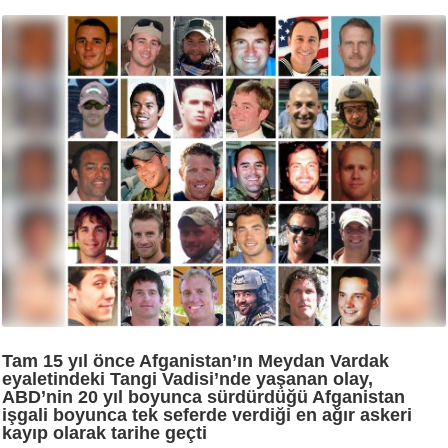
Tam 15 yıl önce Afganistan’ın Meydan Vardak
eyaletindeki Tangi Vadisi’nde yaşanan olay,
ABD’nin 20 yıl boyunca sürdürdüğü Afganistan
işgali boyunca tek seferde verdiği en ağır askeri
kayıp olarak tarihe geçti