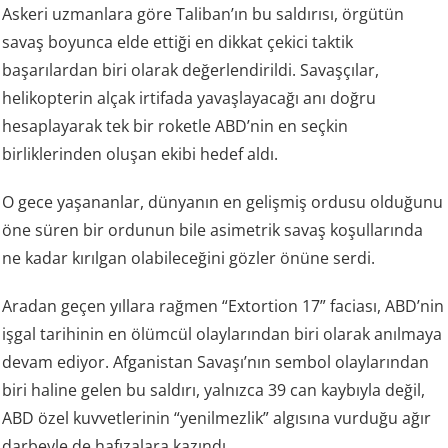
Askeri uzmanlara göre Taliban’ın bu saldırısı, örgütün
savaş boyunca elde ettiği en dikkat çekici taktik
başarılardan biri olarak değerlendirildi. Savaşçılar,
helikopterin alçak irtifada yavaşlayacağı anı doğru
hesaplayarak tek bir roketle ABD’nin en seçkin
birliklerinden oluşan ekibi hedef aldı.
O gece yaşananlar, dünyanın en gelişmiş ordusu olduğunu
öne süren bir ordunun bile asimetrik savaş koşullarında
ne kadar kırılgan olabileceğini gözler önüne serdi.
Aradan geçen yıllara rağmen “Extortion 17” faciası, ABD’nin
işgal tarihinin en ölümcül olaylarından biri olarak anılmaya
devam ediyor. Afganistan Savaşı’nın sembol olaylarından
biri haline gelen bu saldırı, yalnızca 39 can kaybıyla değil,
ABD özel kuvvetlerinin “yenilmezlik” algısına vurduğu ağır
darbeyle de hafızalara kazındı.