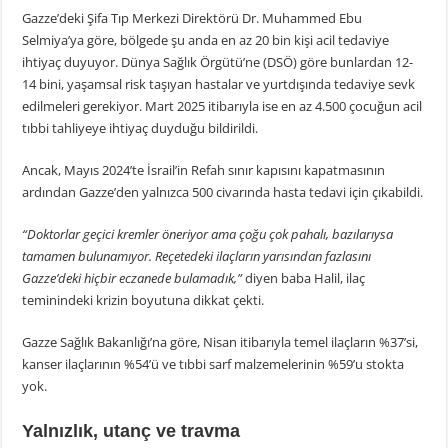
Gazze’deki Şifa Tıp Merkezi Direktörü Dr. Muhammed Ebu
Selmiya’ya göre, bölgede şu anda en az 20 bin kişi acil tedaviye
ihtiyaç duyuyor. Dünya Sağlık Örgütü’ne (DSÖ) göre bunlardan 12-
14 bini, yaşamsal risk taşıyan hastalar ve yurtdışında tedaviye sevk
edilmeleri gerekiyor. Mart 2025 itibarıyla ise en az 4.500 çocuğun acil
tıbbi tahliyeye ihtiyaç duyduğu bildirildi.
Ancak, Mayıs 2024’te İsrail’in Refah sınır kapısını kapatmasının
ardından Gazze’den yalnızca 500 civarında hasta tedavi için çıkabildi.
“Doktorlar geçici kremler öneriyor ama çoğu çok pahalı, bazılarıysa
tamamen bulunamıyor. Reçetedeki ilaçların yarısından fazlasını
Gazze’deki hiçbir eczanede bulamadık,”
diyen baba Halil, ilaç
teminindeki krizin boyutuna dikkat çekti.
Gazze Sağlık Bakanlığı’na göre, Nisan itibarıyla temel ilaçların %37’si,
kanser ilaçlarının %54’ü ve tıbbi sarf malzemelerinin %59’u stokta
yok.
Yalnızlık, utanç ve travma