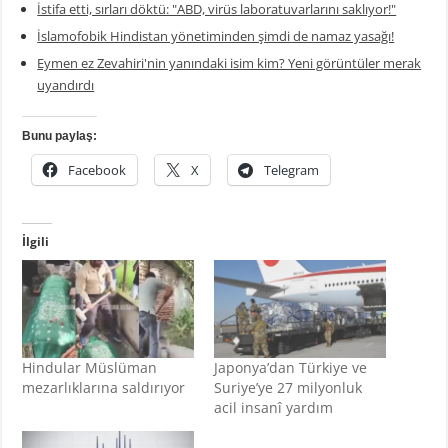
İstifa etti, sırları döktü: "ABD, virüs laboratuvarlarını saklıyor!"
İslamofobik Hindistan yönetiminden şimdi de namaz yasağı!
Eymen ez Zevahiri'nin yanındaki isim kim? Yeni görüntüler merak
uyandırdı
Bunu paylaş:
Facebook
X
Telegram
İlgili
Hindular Müslüman
Japonya’dan Türkiye ve
mezarlıklarına saldırıyor
Suriye’ye 27 milyonluk
acil insanî yardım