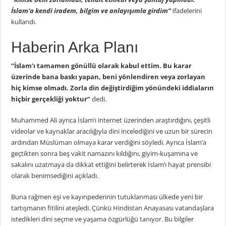
İslam’a kendi iradem, bilgim ve anlayışımla girdim”
ifadelerini
kullandı.
Haberin Arka Planı
“İslam’ı tamamen gönüllü olarak kabul ettim. Bu karar
üzerinde bana baskı yapan, beni yönlendiren veya zorlayan
hiç kimse olmadı. Zorla din değiştirdiğim yönündeki iddiaların
hiçbir gerçekliği yoktur”
dedi.
Muhammed Ali ayrıca İslam’ı internet üzerinden araştırdığını, çeşitli
videolar ve kaynaklar aracılığıyla dini incelediğini ve uzun bir sürecin
ardından Müslüman olmaya karar verdiğini söyledi. Ayrıca İslam’a
geçtikten sonra beş vakit namazını kıldığını, giyim-kuşamına ve
sakalını uzatmaya da dikkat ettiğini belirterek İslam’ı hayat prensibi
olarak benimsediğini açıkladı.
Buna rağmen eşi ve kayınpederinin tutuklanması ülkede yeni bir
tartışmanın fitilini ateşledi. Çünkü Hindistan Anayasası vatandaşlara
istedikleri dini seçme ve yaşama özgürlüğü tanıyor. Bu bilgiler