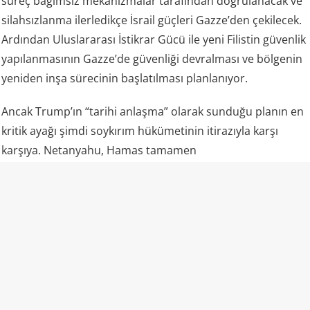
süreç bağımsız mekanizmalar tarafından doğrulanacak ve
silahsızlanma ilerledikçe İsrail güçleri Gazze’den çekilecek.
Ardından Uluslararası İstikrar Gücü ile yeni Filistin güvenlik
yapılanmasının Gazze’de güvenliği devralması ve bölgenin
yeniden inşa sürecinin başlatılması planlanıyor.
Ancak Trump’ın “tarihi anlaşma” olarak sunduğu planın en
kritik ayağı şimdi soykırım hükümetinin itirazıyla karşı
karşıya. Netanyahu, Hamas tamamen
silahsızlandırılmadan İsrail’in çekilmesine izin
vermeyeceğini açıkça ortaya koydu.
Planın temelinde “tek otorite, tek silah” anlayışı var
Trump yönetiminin yol haritası yalnızca ateşkesin
korunmasını değil, Gazze’deki silahlı yapıların ortadan
kaldırılmasını ve bölgede yeni bir sivil yönetim kurulmasını
hedefliyor.