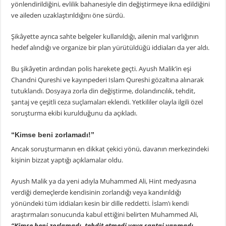
yönlendirildiğini, evlilik bahanesiyle din değiştirmeye ikna edildiğini
ve aileden uzaklaştırıldığını öne sürdü.
Şikâyette ayrıca sahte belgeler kullanıldığı, ailenin mal varlığının
hedef alındığı ve organize bir plan yürütüldüğü iddiaları da yer aldı.
Bu şikâyetin ardından polis harekete geçti. Ayush Malik’in eşi
Chandni Qureshi ve kayınpederi Islam Qureshi gözaltına alınarak
tutuklandı. Dosyaya zorla din değiştirme, dolandırıcılık, tehdit,
şantaj ve çeşitli ceza suçlamaları eklendi. Yetkililer olayla ilgili özel
soruşturma ekibi kurulduğunu da açıkladı.
“Kimse beni zorlamadı!”
Ancak soruşturmanın en dikkat çekici yönü, davanın merkezindeki
kişinin bizzat yaptığı açıklamalar oldu.
Ayush Malik ya da yeni adıyla Muhammed Ali, Hint medyasına
verdiği demeçlerde kendisinin zorlandığı veya kandırıldığı
yönündeki tüm iddiaları kesin bir dille reddetti. İslam’ı kendi
araştırmaları sonucunda kabul ettiğini belirten Muhammed Ali,
“Kimse beni zorlamadı, tehdit etmedi veya şantaj yapmadı.