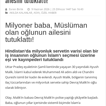
ailesini tutuklattı!
Evren Birlik
9 Haziran 2026 | 23 Zilhicce 1447 Salı 16:43
AKILDA KALANLAR
,
ASYA
,
ÖZEL HABER
Milyoner baba, Müslüman
olan oğlunun ailesini
tutuklattı!
Hindistan’da milyonluk servetin varisi olan bir
iş insanının oğlunun İslam’ı seçmesi üzerine
eşi ve kayınpederi tutuklandı
Uttar Pradeş eyaletinin Şamli kentinde yaşayan 30 yaşındaki Ayush
Malik, İslam’ı kabul ederek Muhammed Ali adını aldı ve Chandni
Qureshi isimli bir kadın ile evlendi. Ayush Malik, bölgenin tanınmış
ilaç tüccarlarından ve milyonluk servete sahip Devraj Malik’in oğlu
olarak biliniyor.
Olay, Malik’in babası Devraj Malik’in polise yaptığı şikâyetle başladı.
Baba, oğlunun yıllar içerisinde sistemli biçimde İslam’a