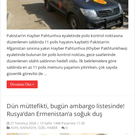
Pakistan’ın Hayber Pahtunhva eyaletinde polis kontrol noktasına
düzenlenen saldırıda 11 polis hayatını kaybetti Pakistan’ın
Afganistan sınırına yakın Hayber Pahtunhva (Khyber Pakhtunkhwa)
eyaletinde bulunan bir polis kontrol noktası, gece saatlerinde
düzenlenen silahlı saldırının hedefi oldu. İlk belirlemelere göre
saldırıda en az 11 polis memuru yaşamını yitirirken, çok sayıda
güvenlik görevlisi de …
Devamını Oku »
Dün müttefikti, bugün ambargo listesinde!
Rusya’dan Ermenistan’a soğuk duş
27 Temmuz 2026 | 13 Safer 1448 Pazartesi 11:30
ASYA
,
KAFKASYA
,
ÖZEL HABER
0