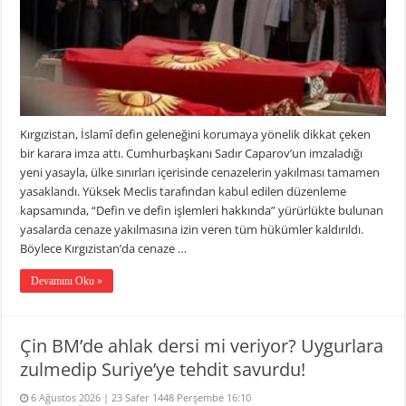
Kırgızistan, İslamî defin geleneğini korumaya yönelik dikkat çeken
bir karara imza attı. Cumhurbaşkanı Sadır Caparov’un imzaladığı
yeni yasayla, ülke sınırları içerisinde cenazelerin yakılması tamamen
yasaklandı. Yüksek Meclis tarafından kabul edilen düzenleme
kapsamında, “Defin ve defin işlemleri hakkında” yürürlükte bulunan
yasalarda cenaze yakılmasına izin veren tüm hükümler kaldırıldı.
Böylece Kırgızistan’da cenaze …
Devamını Oku »
Çin BM’de ahlak dersi mi veriyor? Uygurlara
zulmedip Suriye’ye tehdit savurdu!
6 Ağustos 2026 | 23 Safer 1448 Perşembe 16:10