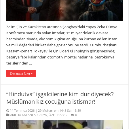
Zalim Çin ve Kazakistan arasında Şanghay’daki Yapay Zeka Dünya
Konferansı marjında atılan imzalar, 15 milyar dolarlık devasa
hacminden ziyade, ekonomik çıkarlar uğruna kurban edilen insani
ve milli değerleri bir kez daha gözler önüne serdi. Cumhurbaşkanı
Kassym-Jomart Tokayev ile Çin Lideri Xi Jinping’in görüşmesinde;
batarya fabrikalarından otomotiv montaj hatlarına, petrokimya
tesislerinden …
Devamını Oku »
“Hindutva” işgalcilerine kim dur diyecek?
Müslüman kız çocuğuna istismar!
14 Temmuz 2026 | 29 Muharrem 1448 Salı 13:59
AKILDA KALANLAR
,
ASYA
,
ÖZEL HABER
0