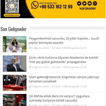
Son Gelişmeler
Peygamberimizi savundu, 20 yıldır hapiste… Suudi
şeyhin bitmeyen esareti!
6 Ağustos 2026 | 23 Safer 1448 Perşembe 23:10
Çin’in vitrin turlarına Diyanet Akademisi de katıldı!
“Her şey güllük gülistanlık” propagandası
6 Ağustos 2026 | 23 Safer 1448 Perşembe 20:28
İslam geleneği kazandı: Kırgızistan cenaze yakmayı
tamamen yasakladı
6 Ağustos 2026 | 23 Safer 1448 Perşembe 17:24
Çin BM’de ahlak dersi mi veriyor? Uygurlara
zulmedip Suriye’ye tehdit savurdu!
6 Ağustos 2026 | 23 Safer 1448 Perşembe 16:10