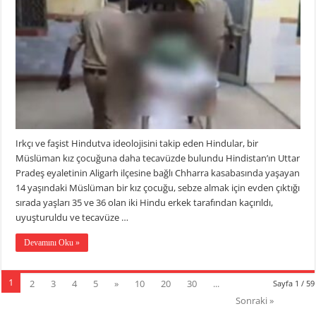
Irkçı ve faşist Hindutva ideolojisini takip eden Hindular, bir
Müslüman kız çocuğuna daha tecavüzde bulundu Hindistan’ın Uttar
Pradeş eyaletinin Aligarh ilçesine bağlı Chharra kasabasında yaşayan
14 yaşındaki Müslüman bir kız çocuğu, sebze almak için evden çıktığı
sırada yaşları 35 ve 36 olan iki Hindu erkek tarafından kaçırıldı,
uyuşturuldu ve tecavüze …
Devamını Oku »
1
2
3
4
5
»
10
20
30
...
Sayfa 1 / 59
Sonraki »