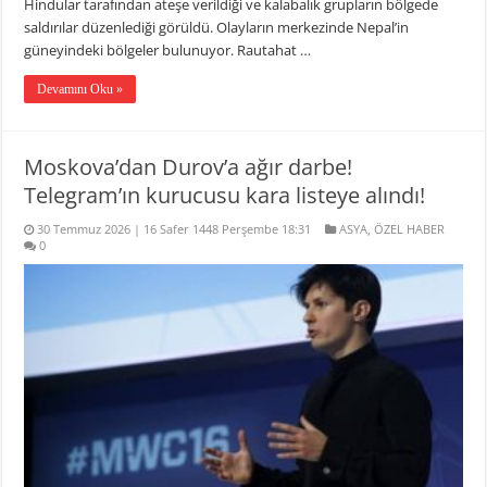
Hindular tarafından ateşe verildiği ve kalabalık grupların bölgede
saldırılar düzenlediği görüldü. Olayların merkezinde Nepal’in
güneyindeki bölgeler bulunuyor. Rautahat …
Devamını Oku »
Moskova’dan Durov’a ağır darbe!
Telegram’ın kurucusu kara listeye alındı!
30 Temmuz 2026 | 16 Safer 1448 Perşembe 18:31
ASYA
,
ÖZEL HABER
0