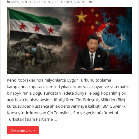
ASYA
,
DOĞU TÜRKİSTAN
,
ÖZEL HABER
,
SURİYE
0
Kendi topraklarında milyonlarca Uygur Türkünü toplama
kamplarına kapatan, camileri yıkan, ezanı yasaklayan ve sistematik
bir soykırımla Doğu Türkistan’ı adeta dünya ile bağı koparılmış bir
açık hava hapishanesine dönüştüren Çin, Birleşmiş Milletler (BM)
kürsüsünden küstahça ahlak dersi vermeye kalkıştı. BM Güvenlik
Konseyi’nde konuşan Çin Temsilcisi, Suriye geçici hükümetini
Türkistan İslam Partisi’ne …
Devamını Oku »