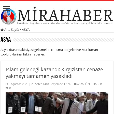
Ana Sayfa
/
ASYA
ASYA
Asya kitasindaki siyasi gelismeler, catisma bolgeleri ve Musluman
topluluklarina iliskin haberler.
İslam geleneği kazandı: Kırgızistan cenaze
yakmayı tamamen yasakladı
6 Ağustos 2026 | 23 Safer 1448 Perşembe 17:24
ASYA
,
ÖZEL HABER
0