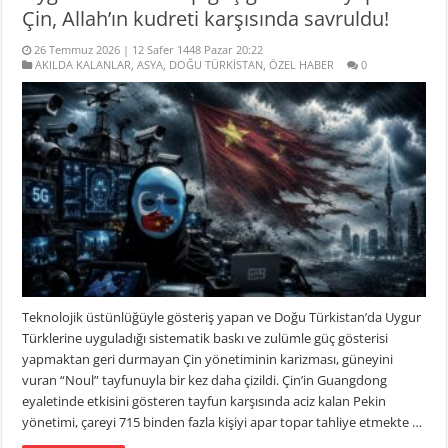
Çin, Allah’ın kudreti karşısında savruldu!
26 Temmuz 2026 | 12 Safer 1448 Pazar 20:22
AKILDA KALANLAR
,
ASYA
,
DOĞU TÜRKİSTAN
,
ÖZEL HABER
0
Teknolojik üstünlüğüyle gösteriş yapan ve Doğu Türkistan’da Uygur
Türklerine uyguladığı sistematik baskı ve zulümle güç gösterisi
yapmaktan geri durmayan Çin yönetiminin karizması, güneyini
vuran “Noul” tayfunuyla bir kez daha çizildi. Çin’in Guangdong
eyaletinde etkisini gösteren tayfun karşısında aciz kalan Pekin
yönetimi, çareyi 715 binden fazla kişiyi apar topar tahliye etmekte …