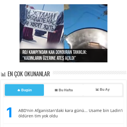
Roj Kampı’ndan kan donduran tanıklık:
Ortadoğu’da tansiyon yükseliyor: Suriye’den
Dünyanın yapamadığını hayvan hakları örgütü
Suriye büyükelçisi duyurdu: Türk okuluna ön
Uygur olmanın bedeli: Bir videosu izlendi diye evi
“Kadınların üzerine ateş açıldı”
Irak’a misilleme tehdidi!
yaptı… İsrail’in “timsah” planına fren!
kayıtlar başladı
basıldı, kabus yaşatıldı!
📊 EN ÇOK OKUNANLAR
📊 Bu Ay
🔥 Bugün
📅 Bu Hafta
1
ABD'nin Afganistan'daki kara günü... Usame bin Ladin'i
öldüren tim yok oldu