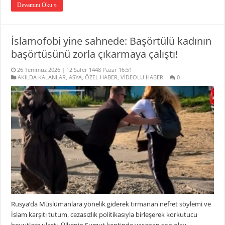
Devamını Oku »
İslamofobi yine sahnede: Başörtülü kadının
başörtüsünü zorla çıkarmaya çalıştı!
26 Temmuz 2026 | 12 Safer 1448 Pazar 16:51
AKILDA KALANLAR
,
ASYA
,
ÖZEL HABER
,
VİDEOLU HABER
0
Rusya’da Müslümanlara yönelik giderek tırmanan nefret söylemi ve
İslam karşıtı tutum, cezasızlık politikasıyla birleşerek korkutucu
boyutlara ulaştı. Ülkenin Surgut kentinde yaşanan son olay,