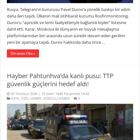
Rusya, Telegram’ın kurucusu Pavel Durov’a yönelik baskıyı bir adım
daha ileri taşıdı. Ülkenin mali istihbarat kurumu Rosfinmonitoring,
Durov’u “aşırıcılık ve terör faaliyetleriyle bağlantılı kişiler” listesine
dahil etti. Karar, Moskova ile dünyanın en büyük mesajlaşma
platformlarından biri arasında uzun süredir devam eden gerilimi
yeni bir aşamaya taşıdı. Durov hakkında daha önce …
Devamını Oku »
Hayber Pahtunhva’da kanlı pusu: TTP
güvenlik güçlerini hedef aldı!
30 Temmuz 2026 | 16 Safer 1448 Perşembe 14:42
ASYA
,
ÖZEL HABER
,
VİDEOLU HABER
0