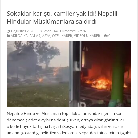
Sokaklar karıştı, camiler yakıldı! Nepalli
Hindular Müslümanlara saldırdı
1 Ağustos 2026 | 18 Safer 1448 Cumartesi 22:24
AKILDA KALANLAR
,
ASYA
,
ÖZEL HABER
,
VİDEOLU HABER
0
Nepal’de Hindu ve Müslüman topluluklar arasındaki gerilim son
dönemde şiddet olaylarına dönüşürken, ortaya çıkan görüntüler
ülkede büyük tartışma başlattı Sosyal medyada yayılan ve saldırı
anlarını gösterdiği belirtilen videolarda, Nepal’deki bir caminin işgalci