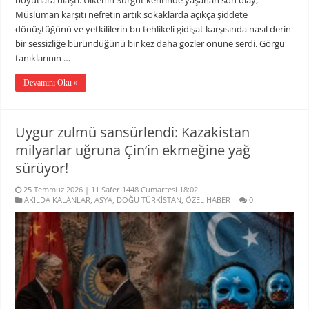
Müslüman karşıtı nefretin artık sokaklarda açıkça şiddete
dönüştüğünü ve yetkililerin bu tehlikeli gidişat karşısında nasıl derin
bir sessizliğe büründüğünü bir kez daha gözler önüne serdi. Görgü
tanıklarının …
Devamını Oku »
Uygur zulmü sansürlendi: Kazakistan
milyarlar uğruna Çin’in ekmeğine yağ
sürüyor!
25 Temmuz 2026 | 11 Safer 1448 Cumartesi 18:02
AKILDA KALANLAR
,
ASYA
,
DOĞU TÜRKİSTAN
,
ÖZEL HABER
0