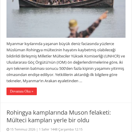
Myanmar kıyılarında yaşanan büyük deniz faciasında yüzlerce
Müslüman Rohingya mültecinin hayatını kaybetmiş olabileceği
bildirildi Birleşmiş Milletler Mülteciler Yüksek Komiserliği (UNHCR) ve
Uluslararası Göç Örgütü’nün (IOM) ön değerlendirmelerine göre, iki
ayrı teknenin batması sonucu 500’den fazla kişinin yaşamını yitirmiş
olmasından endişe ediliyor. Yetkililerin aktardığı ilk bilgilere göre
tekneler, Myanmar’ın Arakan eyaletinden …
Devamını Oku »
Rohingya kamplarında Muson felaketi:
Mülteci kampları yerle bir oldu
15 Temmuz 2026 | 1 Safer 1448 Çarşamba 12:15