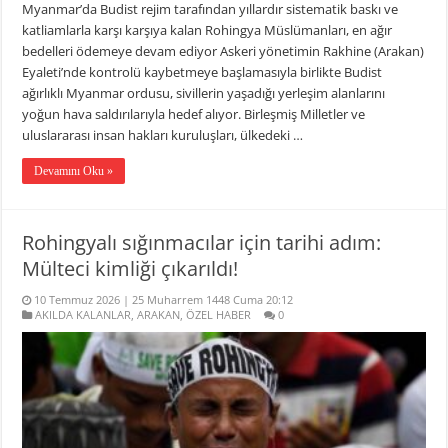
Myanmar’da Budist rejim tarafından yıllardır sistematik baskı ve
katliamlarla karşı karşıya kalan Rohingya Müslümanları, en ağır
bedelleri ödemeye devam ediyor Askeri yönetimin Rakhine (Arakan)
Eyaleti’nde kontrolü kaybetmeye başlamasıyla birlikte Budist
ağırlıklı Myanmar ordusu, sivillerin yaşadığı yerleşim alanlarını
yoğun hava saldırılarıyla hedef alıyor. Birleşmiş Milletler ve
uluslararası insan hakları kuruluşları, ülkedeki …
Devamını Oku »
Rohingyalı sığınmacılar için tarihi adım:
Mülteci kimliği çıkarıldı!
10 Temmuz 2026 | 25 Muharrem 1448 Cuma 20:12
AKILDA KALANLAR
,
ARAKAN
,
ÖZEL HABER
0