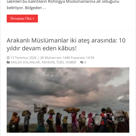
sakinleri bu kalıntıların Rohingya Müslümanlarına ait olduğunu
belirtiyor. Bölgeden …
Devamını Oku »
Arakanlı Müslümanlar iki ateş arasında: 10
yıldır devam eden kâbus!
13 Temmuz 2026 | 28 Muharrem 1448 Pazartesi 14:59
AKILDA KALANLAR
,
ARAKAN
,
ÖZEL HABER
0