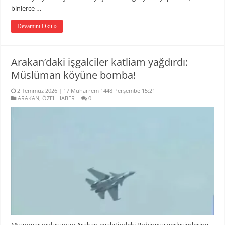
binlerce …
Devamını Oku »
Arakan’daki işgalciler katliam yağdırdı:
Müslüman köyüne bomba!
2 Temmuz 2026 | 17 Muharrem 1448 Perşembe 15:21
ARAKAN
,
ÖZEL HABER
0
Myanmar ordusunun Arakan eyaletindeki Rohingya yerleşimlerine