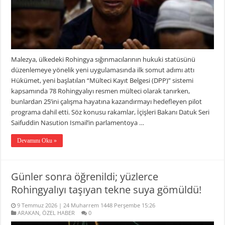
Malezya, ülkedeki Rohingya sığınmacılarının hukuki statüsünü
düzenlemeye yönelik yeni uygulamasında ilk somut adımı attı
Hükümet, yeni başlatılan “Mülteci Kayıt Belgesi (DPP)” sistemi
kapsamında 78 Rohingyalıyı resmen mülteci olarak tanırken,
bunlardan 25’ini çalışma hayatına kazandırmayı hedefleyen pilot
programa dahil etti. Söz konusu rakamlar, İçişleri Bakanı Datuk Seri
Saifuddin Nasution Ismail’in parlamentoya …
Devamını Oku »
Günler sonra öğrenildi; yüzlerce
Rohingyalıyı taşıyan tekne suya gömüldü!
9 Temmuz 2026 | 24 Muharrem 1448 Perşembe 15:26
ARAKAN
,
ÖZEL HABER
0