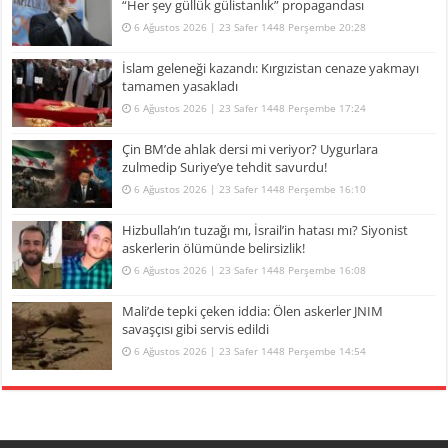
“Her şey güllük gülistanlık” propagandası
6 Ağustos 2026 | 23 Safer 1448 Perşembe 20:28
İslam geleneği kazandı: Kırgızistan cenaze yakmayı
tamamen yasakladı
6 Ağustos 2026 | 23 Safer 1448 Perşembe 17:24
Çin BM’de ahlak dersi mi veriyor? Uygurlara
zulmedip Suriye’ye tehdit savurdu!
6 Ağustos 2026 | 23 Safer 1448 Perşembe 16:10
Hizbullah’ın tuzağı mı, İsrail’in hatası mı? Siyonist
askerlerin ölümünde belirsizlik!
6 Ağustos 2026 | 23 Safer 1448 Perşembe 16:08
Mali’de tepki çeken iddia: Ölen askerler JNIM
savaşçısı gibi servis edildi
6 Ağustos 2026 | 23 Safer 1448 Perşembe 14:54