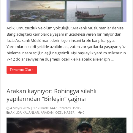
Açlık, umutsuzluk ve ölüm yolculuğu: Arakanlı Müslümanlar denize
Bangladeş’teki kamplarda yaşam mücadelesi veren bir milyondan
fazla Arakanlı Müslüman, derinleşen insani krizle karşı karşıya.
Yardımların ciddi şekilde azaltılması, zaten zor şartlarda yaşayan yüz
binlerce insanı açlığın eşiğine getirdi. Kişi başı aylık yardım miktarının
7–12 dolar seviyesine düşmesi, özellikle kalabalık aileler için …
Devamını Oku »
Arakan kaynıyor: Rohingya silahlı
yapılarından “Birleşin” çağrısı
4 Mayıs 2026 | 17 Zilkade 1447 Pazartesi 15:06
AKILDA KALANLAR
,
ARAKAN
,
ÖZEL HABER
0