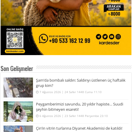
Son Gelişmeler
Şam’da bombalı saldırı: Saldırıyı üstlenen üç haftalık
grup kim?
7 Ağustos 2026 | 24 Safer 1448 Cuma 11:10
Peygamberimizi savundu, 20 yıldır hapiste… Suudi
şeyhin bitmeyen esareti!
6 Ağustos 2026 | 23 Safer 1448 Perşembe 23:10
Çin’in vitrin turlarına Diyanet Akademisi de katıldı!