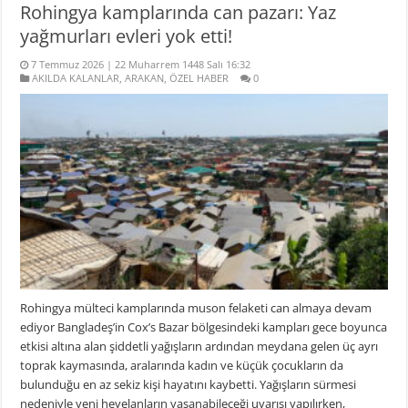
Rohingya kamplarında can pazarı: Yaz
yağmurları evleri yok etti!
7 Temmuz 2026 | 22 Muharrem 1448 Salı 16:32
AKILDA KALANLAR
,
ARAKAN
,
ÖZEL HABER
0
Rohingya mülteci kamplarında muson felaketi can almaya devam
ediyor Bangladeş’in Cox’s Bazar bölgesindeki kampları gece boyunca
etkisi altına alan şiddetli yağışların ardından meydana gelen üç ayrı
toprak kaymasında, aralarında kadın ve küçük çocukların da
bulunduğu en az sekiz kişi hayatını kaybetti. Yağışların sürmesi
nedeniyle yeni heyelanların yaşanabileceği uyarısı yapılırken,