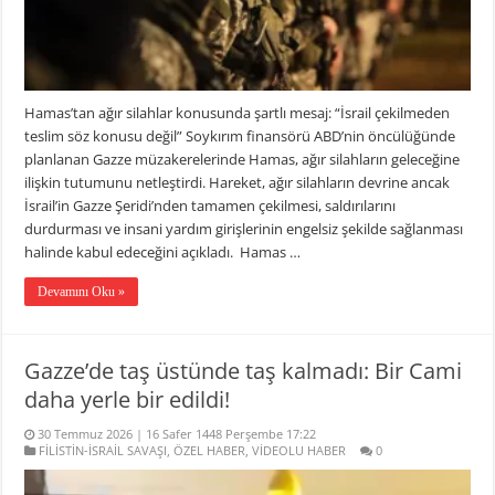
Hamas’tan ağır silahlar konusunda şartlı mesaj: “İsrail çekilmeden
teslim söz konusu değil” Soykırım finansörü ABD’nin öncülüğünde
planlanan Gazze müzakerelerinde Hamas, ağır silahların geleceğine
ilişkin tutumunu netleştirdi. Hareket, ağır silahların devrine ancak
İsrail’in Gazze Şeridi’nden tamamen çekilmesi, saldırılarını
durdurması ve insani yardım girişlerinin engelsiz şekilde sağlanması
halinde kabul edeceğini açıkladı. Hamas …
Devamını Oku »
Gazze’de taş üstünde taş kalmadı: Bir Cami
daha yerle bir edildi!
30 Temmuz 2026 | 16 Safer 1448 Perşembe 17:22
FİLİSTİN-İSRAİL SAVAŞI
,
ÖZEL HABER
,
VİDEOLU HABER
0