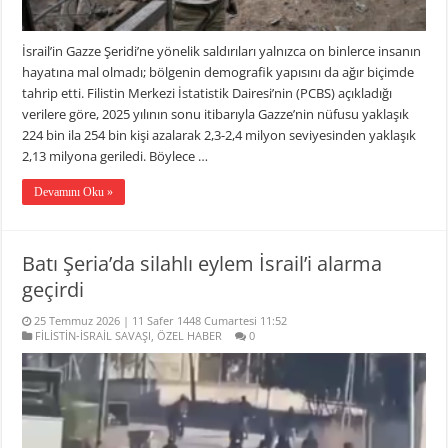
İsrail’in Gazze Şeridi’ne yönelik saldırıları yalnızca on binlerce insanın
hayatına mal olmadı; bölgenin demografik yapısını da ağır biçimde
tahrip etti. Filistin Merkezi İstatistik Dairesi’nin (PCBS) açıkladığı
verilere göre, 2025 yılının sonu itibarıyla Gazze’nin nüfusu yaklaşık
224 bin ila 254 bin kişi azalarak 2,3-2,4 milyon seviyesinden yaklaşık
2,13 milyona geriledi. Böylece …
Devamını Oku »
Batı Şeria’da silahlı eylem İsrail’i alarma
geçirdi
25 Temmuz 2026 | 11 Safer 1448 Cumartesi 11:52
FİLİSTİN-İSRAİL SAVAŞI
,
ÖZEL HABER
0