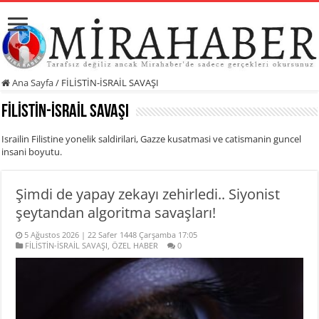
Ana Sayfa
/
FİLİSTİN-İSRAİL SAVAŞI
FİLİSTİN-İSRAİL SAVAŞI
Israilin Filistine yonelik saldirilari, Gazze kusatmasi ve catismanin guncel
insani boyutu.
Şimdi de yapay zekayı zehirledi.. Siyonist
şeytandan algoritma savaşları!
5 Ağustos 2026 | 22 Safer 1448 Çarşamba 17:05
FİLİSTİN-İSRAİL SAVAŞI
,
ÖZEL HABER
0