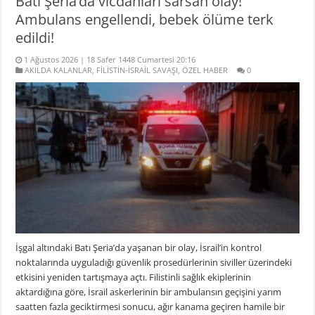
Batı Şeria’da vicdanları sarsan olay!
Ambulans engellendi, bebek ölüme terk
edildi!
1 Ağustos 2026 | 18 Safer 1448 Cumartesi 20:16
AKILDA KALANLAR
,
FİLİSTİN-İSRAİL SAVAŞI
,
ÖZEL HABER
0
İşgal altındaki Batı Şeria’da yaşanan bir olay, İsrail’in kontrol
noktalarında uyguladığı güvenlik prosedürlerinin siviller üzerindeki
etkisini yeniden tartışmaya açtı. Filistinli sağlık ekiplerinin
aktardığına göre, İsrail askerlerinin bir ambulansın geçişini yarım
saatten fazla geciktirmesi sonucu, ağır kanama geçiren hamile bir