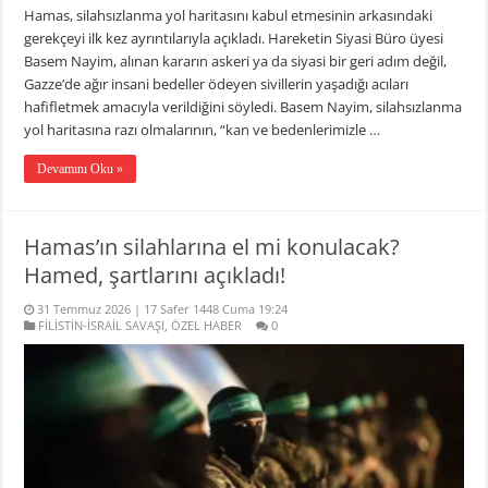
Hamas, silahsızlanma yol haritasını kabul etmesinin arkasındaki
gerekçeyi ilk kez ayrıntılarıyla açıkladı. Hareketin Siyasi Büro üyesi
Basem Nayim, alınan kararın askeri ya da siyasi bir geri adım değil,
Gazze’de ağır insani bedeller ödeyen sivillerin yaşadığı acıları
hafifletmek amacıyla verildiğini söyledi. Basem Nayim, silahsızlanma
yol haritasına razı olmalarının, “kan ve bedenlerimizle …
Devamını Oku »
Hamas’ın silahlarına el mi konulacak?
Hamed, şartlarını açıkladı!
31 Temmuz 2026 | 17 Safer 1448 Cuma 19:24
FİLİSTİN-İSRAİL SAVAŞI
,
ÖZEL HABER
0