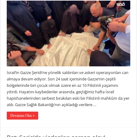
İsrail’in Gazze Şeridi’ne yönelik saldırıları ve askeri operasyonları can
almaya devam ediyor. Son 24 saat içerisinde Gazze’nin çeşitli
bölgelerinde biri çocuk olmak üzere en az 10 Filistinli yaşamını
yitirdi. Hayatını kaybedenler arasında, geçtiğimiz hafta İsrail
hapishanelerinden serbest bırakılan eski bir Filistinli mahkûm da yer
aldı. Gazze Sağlık Bakanlığı’nın açıkladığı verilere …
Devamını Oku »