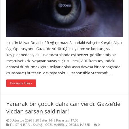
İsrail’in Milyar Dolarlık PR Ağ çıkmazı: Sahadaki Vahşete Karşılık Alçak
Algı Operasyonu Gazze’de yürüttüğü soykırım ve korkunç sivil
kayıplar nedeniyle uluslararası alanda eşi benzeri görülmemiş bir
meşruiyet krizi yaşayan savaş suçlusu İsrail, ABD kamuoyundaki
erimeyi durdurmak için 1 milyar doları aşan devasa bir propaganda
(“Hasbara”) bütçesini devreye soktu. Responsible Statecraft …
Devamını Oku »
Yanarak bir çocuk daha can verdi: Gazze’de
vicdan sarsan saldırılar!
3 Ağustos 2026 | 20 Safer 1448 Pazartesi 17:03
FİLİSTİN-İSRAİL SAVAŞI
,
ÖZEL HABER
,
VİDEOLU HABER
0