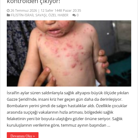
kontrolden çıkıyor!
26 Temmuz 2026 | 12 Safer 1448 Pazar 20:35
FİLİSTİN-İSRAİL SAVAŞI
,
ÖZEL HABER
0
İsrail’in aylar süren saldırılarıyla sağlık altyapısı büyük ölçüde yıkılan
Gazze Şeridi’nde, insani kriz her geçen gün daha da derinleşiyor.
Bombaların yerini şimdi de salgın hastalıklar aldı. Özellikle çocuklar
arasında suçiçeği vakalarının hızla artması, bölgedeki sağlık
felaketinin yeni bir boyuta ulaştığını gözler önüne seriyor. Sağlık
kuruluşlarının verilerine göre, temmuz ayının başından …
Devamını Oku »