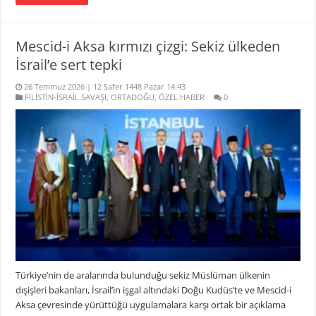
Mescid-i Aksa kırmızı çizgi: Sekiz ülkeden
İsrail’e sert tepki
26 Temmuz 2026 | 12 Safer 1448 Pazar 14:43
FİLİSTİN-İSRAİL SAVAŞI
,
ORTADOĞU
,
ÖZEL HABER
0
Türkiye’nin de aralarında bulunduğu sekiz Müslüman ülkenin
dışişleri bakanları, İsrail’in işgal altındaki Doğu Kudüs’te ve Mescid-i
Aksa çevresinde yürüttüğü uygulamalara karşı ortak bir açıklama