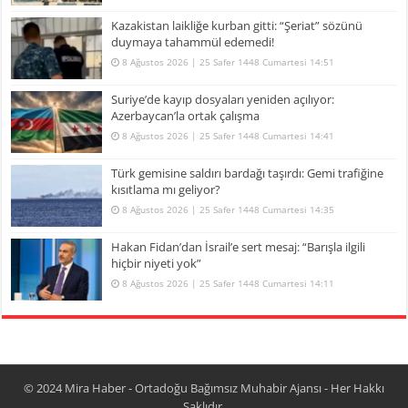
Kazakistan laikliğe kurban gitti: “Şeriat” sözünü
duymaya tahammül edemedi!
8 Ağustos 2026 | 25 Safer 1448 Cumartesi 14:51
Suriye’de kayıp dosyaları yeniden açılıyor:
Azerbaycan’la ortak çalışma
8 Ağustos 2026 | 25 Safer 1448 Cumartesi 14:41
Türk gemisine saldırı bardağı taşırdı: Gemi trafiğine
kısıtlama mı geliyor?
8 Ağustos 2026 | 25 Safer 1448 Cumartesi 14:35
Hakan Fidan’dan İsrail’e sert mesaj: “Barışla ilgili
hiçbir niyeti yok”
8 Ağustos 2026 | 25 Safer 1448 Cumartesi 14:11
© 2024
Mira Haber - Ortadoğu Bağımsız Muhabir Ajansı
- Her Hakkı
Saklıdır.