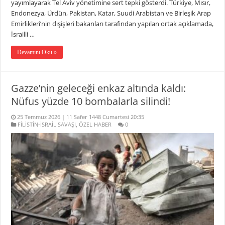
yayımlayarak Tel Aviv yönetimine sert tepki gösterdi. Türkiye, Mısır,
Endonezya, Ürdün, Pakistan, Katar, Suudi Arabistan ve Birleşik Arap
Emirlikleri’nin dışişleri bakanları tarafından yapılan ortak açıklamada,
İsrailli …
Devamını Oku »
Gazze’nin geleceği enkaz altında kaldı:
Nüfus yüzde 10 bombalarla silindi!
25 Temmuz 2026 | 11 Safer 1448 Cumartesi 20:35
FİLİSTİN-İSRAİL SAVAŞI
,
ÖZEL HABER
0