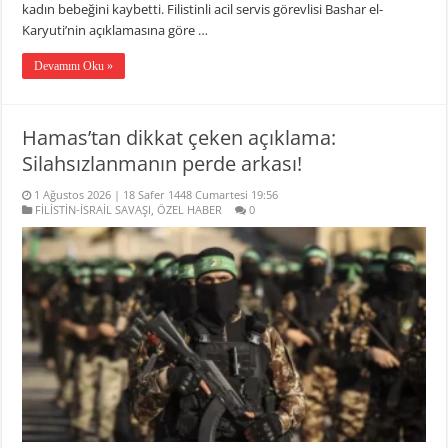
kadın bebeğini kaybetti. Filistinli acil servis görevlisi Bashar el-
Karyuti’nin açıklamasına göre …
Devamını Oku »
Hamas’tan dikkat çeken açıklama:
Silahsızlanmanın perde arkası!
1 Ağustos 2026 | 18 Safer 1448 Cumartesi 19:56
FİLİSTİN-İSRAİL SAVAŞI
,
ÖZEL HABER
0