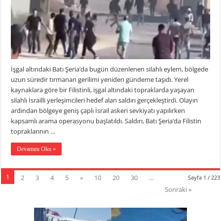
İşgal altındaki Batı Şeria’da bugün düzenlenen silahlı eylem, bölgede
uzun süredir tırmanan gerilimi yeniden gündeme taşıdı. Yerel
kaynaklara göre bir Filistinli, işgal altındaki topraklarda yaşayan
silahlı İsrailli yerleşimcileri hedef alan saldırı gerçekleştirdi. Olayın
ardından bölgeye geniş çaplı İsrail askeri sevkiyatı yapılırken
kapsamlı arama operasyonu başlatıldı. Saldırı, Batı Şeria’da Filistin
topraklarının …
Devamını Oku »
1
2
3
4
5
»
10
20
30
...
Sayfa 1 / 223
Sonraki »