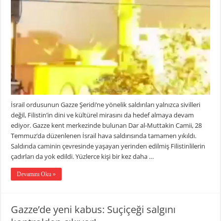
İsrail ordusunun Gazze Şeridi’ne yönelik saldırıları yalnızca sivilleri
değil, Filistin’in dini ve kültürel mirasını da hedef almaya devam
ediyor. Gazze kent merkezinde bulunan Dar al-Muttakin Camii, 28
Temmuz’da düzenlenen İsrail hava saldırısında tamamen yıkıldı.
Saldırıda caminin çevresinde yaşayan yerinden edilmiş Filistinlilerin
çadırları da yok edildi. Yüzlerce kişi bir kez daha …
Devamını Oku »
Gazze’de yeni kabus: Suçiçeği salgını