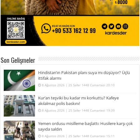
Son Gelişmeler
Hindistan’ın Pakistan planı suya mı düşüyor? Üçlü
ittifak alarmı
8 Ağustos 2026 | 25 Safer 1448 Cumartesi 20:10
Kur’an teşviki bu kadar mı korkuttu? Kafeye
akılalmaz polis baskını!
8 Ağustos 2026 | 25 Safer 1448 Cumartesi 19:39
Yemen ordusu misilleme başlattı: Husilere karşı çok
sayıda saldırı
8 Ağustos 2026 | 25 Safer 1448 Cumartesi 15:11