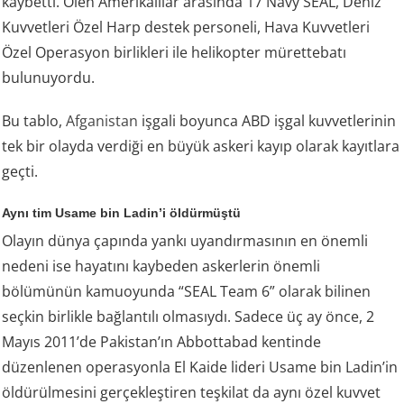
kaybetti. Ölen Amerikalılar arasında 17 Navy SEAL, Deniz
Kuvvetleri Özel Harp destek personeli, Hava Kuvvetleri
Özel Operasyon birlikleri ile helikopter mürettebatı
bulunuyordu.
Bu tablo,
Afganistan
işgali boyunca ABD işgal kuvvetlerinin
tek bir olayda verdiği en büyük askeri kayıp olarak kayıtlara
geçti.
Aynı tim Usame bin Ladin’i öldürmüştü
Olayın dünya çapında yankı uyandırmasının en önemli
nedeni ise hayatını kaybeden askerlerin önemli
bölümünün kamuoyunda “SEAL Team 6” olarak bilinen
seçkin birlikle bağlantılı olmasıydı. Sadece üç ay önce, 2
Mayıs 2011’de Pakistan’ın Abbottabad kentinde
düzenlenen operasyonla El Kaide lideri Usame bin Ladin’in
öldürülmesini gerçekleştiren teşkilat da aynı özel kuvvet