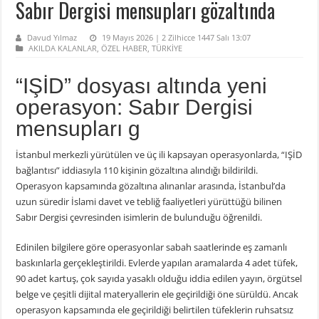
Sabır Dergisi mensupları gözaltında
Davud Yılmaz
19 Mayıs 2026 | 2 Zilhicce 1447 Salı 13:07
AKILDA KALANLAR
,
ÖZEL HABER
,
TÜRKİYE
“IŞİD” dosyası altında yeni
operasyon: Sabır Dergisi
mensupları g
İstanbul merkezli yürütülen ve üç ili kapsayan operasyonlarda, “IŞİD
bağlantısı” iddiasıyla 110 kişinin gözaltına alındığı bildirildi.
Operasyon kapsamında gözaltına alınanlar arasında, İstanbul’da
uzun süredir İslami davet ve tebliğ faaliyetleri yürüttüğü bilinen
Sabır Dergisi çevresinden isimlerin de bulunduğu öğrenildi.
Edinilen bilgilere göre operasyonlar sabah saatlerinde eş zamanlı
baskınlarla gerçekleştirildi. Evlerde yapılan aramalarda 4 adet tüfek,
90 adet kartuş, çok sayıda yasaklı olduğu iddia edilen yayın, örgütsel
belge ve çeşitli dijital materyallerin ele geçirildiği öne sürüldü. Ancak
operasyon kapsamında ele geçirildiği belirtilen tüfeklerin ruhsatsız