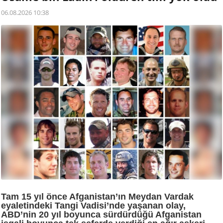
06.08.2026 10:38
Tam 15 yıl önce Afganistan’ın Meydan Vardak
eyaletindeki Tangi Vadisi’nde yaşanan olay,
ABD’nin 20 yıl boyunca sürdürdüğü Afganistan