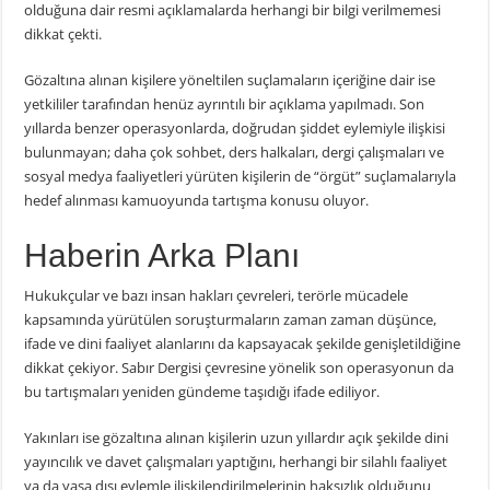
olduğuna dair resmi açıklamalarda herhangi bir bilgi verilmemesi
dikkat çekti.
Gözaltına alınan kişilere yöneltilen suçlamaların içeriğine dair ise
yetkililer tarafından henüz ayrıntılı bir açıklama yapılmadı. Son
yıllarda benzer operasyonlarda, doğrudan şiddet eylemiyle ilişkisi
bulunmayan; daha çok sohbet, ders halkaları, dergi çalışmaları ve
sosyal medya faaliyetleri yürüten kişilerin de “örgüt” suçlamalarıyla
hedef alınması kamuoyunda tartışma konusu oluyor.
Haberin Arka Planı
Hukukçular ve bazı insan hakları çevreleri, terörle mücadele
kapsamında yürütülen soruşturmaların zaman zaman düşünce,
ifade ve dini faaliyet alanlarını da kapsayacak şekilde genişletildiğine
dikkat çekiyor. Sabır Dergisi çevresine yönelik son operasyonun da
bu tartışmaları yeniden gündeme taşıdığı ifade ediliyor.
Yakınları ise gözaltına alınan kişilerin uzun yıllardır açık şekilde dini
yayıncılık ve davet çalışmaları yaptığını, herhangi bir silahlı faaliyet
ya da yasa dışı eylemle ilişkilendirilmelerinin haksızlık olduğunu