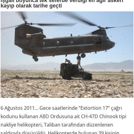
işgali boyunca tek seferde verdiği en ağır askeri
kayıp olarak tarihe geçti
6 Ağustos 2011… Gece saatlerinde “Extortion 17” çağrı
kodunu kullanan
ABD
Ordusuna ait CH-47D Chinook tipi
nakliye helikopteri, Taliban tarafından düzenlenen
saldırıyla düşürüldü. Helikopterde bulunan 39 kişinin