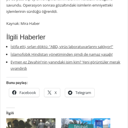
savundu. Operasyon sonrası gözaltındaki isimlerin emniyetteki
işlemlerinin sürdüğü öğrenildi.
Kaynak: Mira Haber
İlgili Haberler
İstifa etti, sırları döktü: "ABD, virüs laboratuvarlarını saklıyor!"
İslamofobik Hindistan yönetiminden şimdi de namaz yasağı!
Eymen ez Zevahiri'nin yanındaki isim kim? Yeni görüntüler merak
uyandırdı
Bunu paylaş:
Facebook
X
Telegram
İlgili