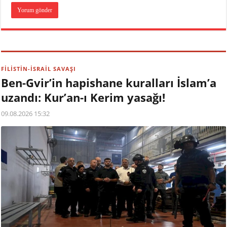
FİLİSTİN-İSRAİL SAVAŞI
Ben-Gvir’in hapishane kuralları İslam’a
uzandı: Kur’an-ı Kerim yasağı!
09.08.2026 15:32