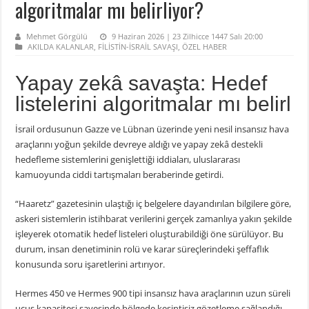
algoritmalar mı belirliyor?
Mehmet Görgülü
9 Haziran 2026 | 23 Zilhicce 1447 Salı 20:00
AKILDA KALANLAR
,
FİLİSTİN-İSRAİL SAVAŞI
,
ÖZEL HABER
Yapay zekâ savaşta: Hedef
listelerini algoritmalar mı belirl
İsrail ordusunun Gazze ve Lübnan üzerinde yeni nesil insansız hava
araçlarını yoğun şekilde devreye aldığı ve yapay zekâ destekli
hedefleme sistemlerini genişlettiği iddiaları, uluslararası
kamuoyunda ciddi tartışmaları beraberinde getirdi.
“Haaretz” gazetesinin ulaştığı iç belgelere dayandırılan bilgilere göre,
askeri sistemlerin istihbarat verilerini gerçek zamanlıya yakın şekilde
işleyerek otomatik hedef listeleri oluşturabildiği öne sürülüyor. Bu
durum, insan denetiminin rolü ve karar süreçlerindeki şeffaflık
konusunda soru işaretlerini artırıyor.
Hermes 450 ve Hermes 900 tipi insansız hava araçlarının uzun süreli
uçuş kapasitesi sayesinde bölgede kesintisiz gözetleme sağlandığı,