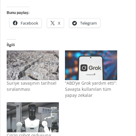
Bunu paylaş:
Facebook
X
Telegram
İlgili
Suriye savaşının tarihsel
“ABD’ye Grok yardım etti”:
sıralanması
Savaşta kullanılan tüm
yapay zekalar
Çin’in robot ordusuna