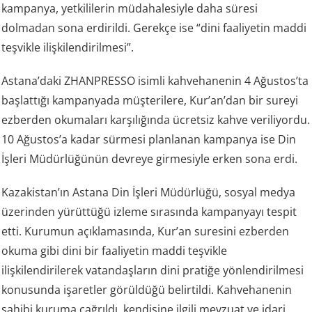
kampanya, yetkililerin müdahalesiyle daha süresi
dolmadan sona erdirildi. Gerekçe ise “dini faaliyetin maddi
teşvikle ilişkilendirilmesi”.
Astana’daki ZHANPRESSO isimli kahvehanenin 4 Ağustos’ta
başlattığı kampanyada müşterilere, Kur’an’dan bir sureyi
ezberden okumaları karşılığında ücretsiz kahve veriliyordu.
10 Ağustos’a kadar sürmesi planlanan kampanya ise Din
İşleri Müdürlüğünün devreye girmesiyle erken sona erdi.
Kazakistan’ın Astana Din İşleri Müdürlüğü, sosyal medya
üzerinden yürüttüğü izleme sırasında kampanyayı tespit
etti. Kurumun açıklamasında, Kur’an suresini ezberden
okuma gibi dini bir faaliyetin maddi teşvikle
ilişkilendirilerek vatandaşların dini pratiğe yönlendirilmesi
konusunda işaretler görüldüğü belirtildi. Kahvehanenin
sahibi kuruma çağrıldı, kendisine ilgili mevzuat ve idari