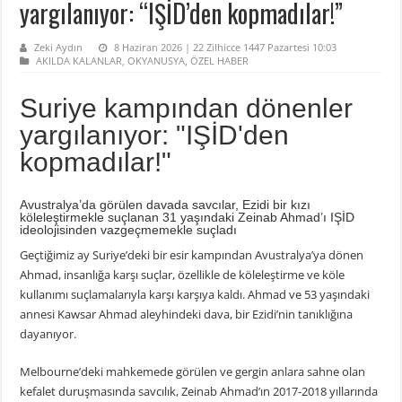
yargılanıyor: “IŞİD’den kopmadılar!”
Zeki Aydın
8 Haziran 2026 | 22 Zilhicce 1447 Pazartesi 10:03
AKILDA KALANLAR
,
OKYANUSYA
,
ÖZEL HABER
Suriye kampından dönenler
yargılanıyor: "IŞİD'den
kopmadılar!"
Avustralya’da görülen davada savcılar, Ezidi bir kızı
köleleştirmekle suçlanan 31 yaşındaki Zeinab Ahmad’ı IŞİD
ideolojisinden vazgeçmemekle suçladı
Geçtiğimiz ay Suriye’deki bir esir kampından Avustralya’ya dönen
Ahmad, insanlığa karşı suçlar, özellikle de köleleştirme ve köle
kullanımı suçlamalarıyla karşı karşıya kaldı. Ahmad ve 53 yaşındaki
annesi Kawsar Ahmad aleyhindeki dava, bir Ezidi’nin tanıklığına
dayanıyor.
Melbourne’deki mahkemede görülen ve gergin anlara sahne olan
kefalet duruşmasında savcılık, Zeinab Ahmad’ın 2017-2018 yıllarında