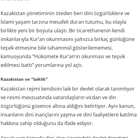
Kazakistan yönetiminin öteden beri dini özgürlüklere ve
İslami yaşam tarzına mesafeli duran tutumu, bu olayla
birlikte yeni bir boyuta ulaştı. Bir ticarethanenin kendi
imkanlarıyla Kur’an okunmasını yalnızca birkaç günlüğüne
teşvik etmesine bile tahammül gösterilememesi,
kamuoyunda “Hükümete Kur’an’ın okunması ve teşvik
edilmesi battı” yorumlarına yol açtı.
Kazakistan ve “laiklik”
Kazakistan rejimi kendisini laik bir devlet olarak tanımlıyor
ve resmi mevzuatında vatandaşların vicdan ve din
özgürlüğünü güvence altına aldığını belirtiyor. Aynı kanun,
insanların dini inançlarını yayma ve dini faaliyetlere katılma
hakkına sahip olduğunu da ifade ediyor.
Ancak uygulamada dini alan üzerindeki devlet denetimi