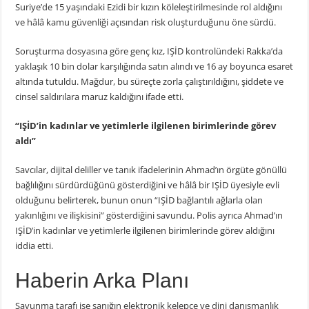
Suriye’de 15 yaşındaki Ezidi bir kızın köleleştirilmesinde rol aldığını
ve hâlâ kamu güvenliği açısından risk oluşturduğunu öne sürdü.
Soruşturma dosyasına göre genç kız, IŞİD kontrolündeki Rakka’da
yaklaşık 10 bin dolar karşılığında satın alındı ve 16 ay boyunca esaret
altında tutuldu. Mağdur, bu süreçte zorla çalıştırıldığını, şiddete ve
cinsel saldırılara maruz kaldığını ifade etti.
“IŞİD’in kadınlar ve yetimlerle ilgilenen birimlerinde görev
aldı”
Savcılar, dijital deliller ve tanık ifadelerinin Ahmad’ın örgüte gönüllü
bağlılığını sürdürdüğünü gösterdiğini ve hâlâ bir IŞİD üyesiyle evli
olduğunu belirterek, bunun onun “IŞİD bağlantılı ağlarla olan
yakınlığını ve ilişkisini” gösterdiğini savundu. Polis ayrıca Ahmad’ın
IŞİD’in kadınlar ve yetimlerle ilgilenen birimlerinde görev aldığını
iddia etti.
Haberin Arka Planı
Savunma tarafı ise sanığın elektronik kelepçe ve dini danışmanlık