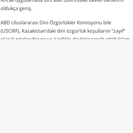
oldukça geniş.
ABD Uluslararası Dini Özgürlükler Komisyonu bile
(USCIRF), Kazakistan’daki dini özgürlük koşullarını “zayıf”
olarak nitelendiriyor ve özellikle devletin tercih ettiği İslam
yorumunun dışında kalan Müslümanların ciddi baskılarla
karşılaşabildiğini belirtiyor. Kuruma göre makamlar,
muğlak ve ağır hükümler içeren din ve aşırılık yasalarını
barışçıl dini faaliyetlere karşı dahi uygulayabiliyor.
Sıradan bir tutum ve teşvik etkinliğini dahi devlet
güvenliğine bir tehdit gibi gören bu zihniyet, toplumsal
vicdanda derin bir yara açtı. Resmi makamların masum bir
kahve ikramını bu derece sert yaptırımlarla engellemesi,
ülkede dini özgürlüklerin ne denli baskı ve gözetim altında
olduğunu bir kez daha kanıtladı.