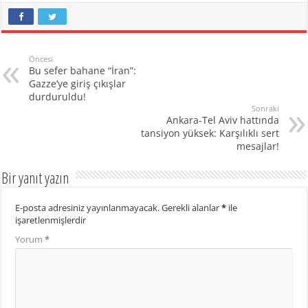
Öncesi
Bu sefer bahane “İran”:
Gazze’ye giriş çıkışlar
durduruldu!
Sonraki
Ankara-Tel Aviv hattında
tansiyon yüksek: Karşılıklı sert
mesajlar!
Bir yanıt yazın
E-posta adresiniz yayınlanmayacak.
Gerekli alanlar
*
ile
işaretlenmişlerdir
Yorum
*