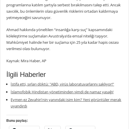
programlarına katılım şartıyla serbest bırakılmasını talep etti. Ancak
savcılık, bu önlemlerin olası güvenlik risklerini ortadan kaldırmaya
yetmeyeceğini savunuyor.
Ahmad hakkında yöneltilen “insanlığa karşı suç” kapsamındaki
köleleştirme suçlamaları Avustralya’da emsal niteliği taşıyor.
Mahkûmiyet halinde her bir suçlama için 25 yıla kadar hapis cezası
verilmesi olası bulunuyor.
Kaynak: Mira Haber, AP
İlgili Haberler
İstifa etti, sırları döktü: "ABD, virüs laboratuvarlarını saklıyor!"
İslamofobik Hindistan yönetiminden şimdi de namaz yasağı!
Eymen ez Zevahiri'nin yanındaki isim kim? Yeni görüntüler merak
uyandırdı
Bunu paylaş: