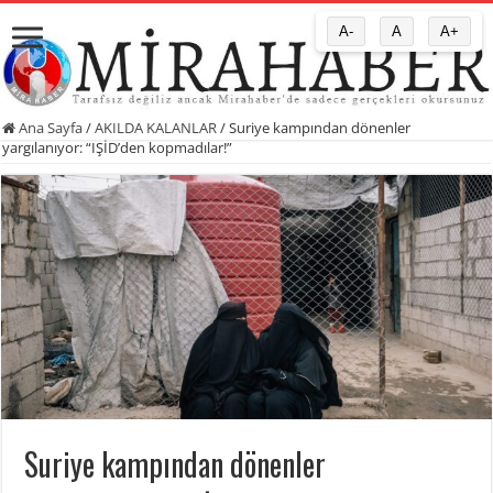
A-
A
A+
Ana Sayfa
/
AKILDA KALANLAR
/
Suriye kampından dönenler
yargılanıyor: “IŞİD’den kopmadılar!”
Suriye kampından dönenler