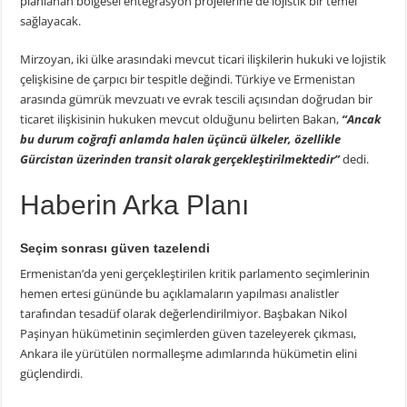
planlanan bölgesel entegrasyon projelerine de lojistik bir temel
sağlayacak.
Mirzoyan, iki ülke arasındaki mevcut ticari ilişkilerin hukuki ve lojistik
çelişkisine de çarpıcı bir tespitle değindi. Türkiye ve Ermenistan
arasında gümrük mevzuatı ve evrak tescili açısından doğrudan bir
ticaret ilişkisinin hukuken mevcut olduğunu belirten Bakan,
“Ancak
bu durum coğrafi anlamda halen üçüncü ülkeler, özellikle
Gürcistan üzerinden transit olarak gerçekleştirilmektedir”
dedi.
Haberin Arka Planı
Seçim sonrası güven tazelendi
Ermenistan’da yeni gerçekleştirilen kritik parlamento seçimlerinin
hemen ertesi gününde bu açıklamaların yapılması analistler
tarafından tesadüf olarak değerlendirilmiyor. Başbakan Nikol
Paşinyan hükümetinin seçimlerden güven tazeleyerek çıkması,
Ankara ile yürütülen normalleşme adımlarında hükümetin elini
güçlendirdi.