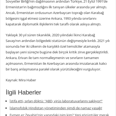
Sovyetler Birliği’nin dağılmasının ardından Türkiye, 21 Eylül 1991’de
Ermenistan’ın bağımsızlığını ilk tanıyan ülkeler arasında yer almıştı.
Ancak, Ermenistan ordusunun Azerbaycan toprağı olan Karabağ
bölgesini işgal etmesi üzerine Ankara, 1993 yılında sınırlarını
kapatarak diplomatik ilişkilerini tek taraflı olarak askıya almıştı.
Yaklaşık 30 yıl süren tıkanıklık, 2020 yılındaki İkinci Karabağ
Savaşı’nın ardından bölgedeki statünün değişmesiyle kırıldı. 2021 yılı
sonunda her iki ülkenin de karşılıklı özel temsilciler atamasıyla
başlayan yeni süreçte bugüne dek birçok kritik zirve gerçekleştirildi.
Ankara, Erivan ile tam normalleşmenin ve sınırların tamamen
açılmasının, Ermenistan ile Azerbaycan arasında imzalanacak kalıcı
bir barış anlaşmasına paralel olarak yürütüleceğini vurguluyor.
Kaynak: Mira Haber
İlgili Haberler
İstifa etti, sırları döktü: "ABD, virüs laboratuvarlarını saklıyor!"
İslamofobik Hindistan yönetiminden şimdi de namaz yasağı!
Eymen ez Zevahiri'nin yanındaki isim kim? Yeni görüntüler merak