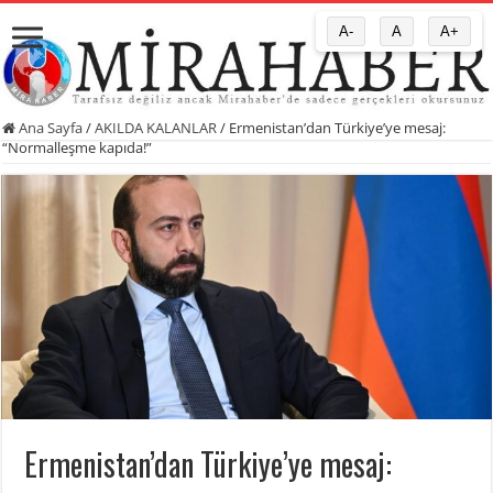
A-
A
A+
Ana Sayfa
/
AKILDA KALANLAR
/
Ermenistan’dan Türkiye’ye mesaj:
“Normalleşme kapıda!”
Ermenistan’dan Türkiye’ye mesaj: