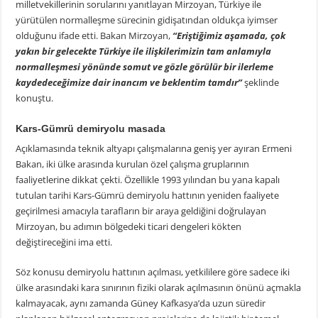
milletvekillerinin sorularını yanıtlayan Mirzoyan, Türkiye ile
yürütülen normalleşme sürecinin gidişatından oldukça iyimser
olduğunu ifade etti. Bakan Mirzoyan,
“Eriştiğimiz aşamada, çok
yakın bir gelecekte Türkiye ile ilişkilerimizin tam anlamıyla
normalleşmesi yönünde somut ve gözle görülür bir ilerleme
kaydedeceğimize dair inancım ve beklentim tamdır”
şeklinde
konuştu.
Kars-Gümrü demiryolu masada
Açıklamasında teknik altyapı çalışmalarına geniş yer ayıran Ermeni
Bakan, iki ülke arasında kurulan özel çalışma gruplarının
faaliyetlerine dikkat çekti. Özellikle 1993 yılından bu yana kapalı
tutulan tarihi Kars-Gümrü demiryolu hattının yeniden faaliyete
geçirilmesi amacıyla tarafların bir araya geldiğini doğrulayan
Mirzoyan, bu adımın bölgedeki ticari dengeleri kökten
değiştireceğini ima etti.
Söz konusu demiryolu hattının açılması, yetkililere göre sadece iki
ülke arasındaki kara sınırının fiziki olarak açılmasının önünü açmakla
kalmayacak, aynı zamanda Güney Kafkasya’da uzun süredir