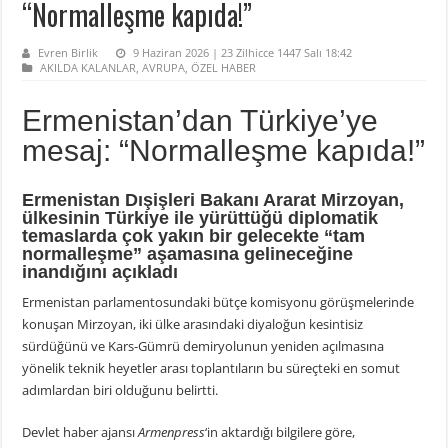
“Normalleşme kapıda!”
Evren Birlik
9 Haziran 2026 | 23 Zilhicce 1447 Salı 18:42
AKILDA KALANLAR
,
AVRUPA
,
ÖZEL HABER
Ermenistan’dan Türkiye’ye
mesaj: “Normalleşme kapıda!”
Ermenistan Dışişleri Bakanı Ararat Mirzoyan,
ülkesinin Türkiye ile yürüttüğü diplomatik
temaslarda çok yakın bir gelecekte “tam
normalleşme” aşamasına gelineceğine
inandığını açıkladı
Ermenistan parlamentosundaki bütçe komisyonu görüşmelerinde
konuşan Mirzoyan, iki ülke arasındaki diyaloğun kesintisiz
sürdüğünü ve Kars-Gümrü demiryolunun yeniden açılmasına
yönelik teknik heyetler arası toplantıların bu süreçteki en somut
adımlardan biri olduğunu belirtti.
Devlet haber ajansı
Armenpress
‘in aktardığı bilgilere göre,