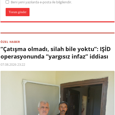
Beni yeni yazılarda e-posta ile bilgilendir.
ÖZEL HABER
“Çatışma olmadı, silah bile yoktu”: IŞİD
operasyonunda “yargısız infaz” iddiası
07.08.2026 23:22