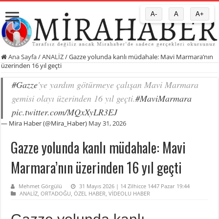
A-
A
A+
Ana Sayfa
/
ANALİZ
/
Gazze yolunda kanlı müdahale: Mavi Marmara’nın
üzerinden 16 yıl geçti
#Gazze
'ye yardım götürmeye çalışan Mavi Marmara
gemisi olayı üzerinden 16 yıl geçti.
#MaviMarmara
pic.twitter.com/MQxXyLR3EJ
— Mira Haber (@Mira_Haber)
May 31, 2026
Gazze yolunda kanlı müdahale: Mavi
Marmara’nın üzerinden 16 yıl geçti
Mehmet Görgülü
31 Mayıs 2026 | 14 Zilhicce 1447 Pazar 19:44
ANALİZ
,
ORTADOĞU
,
ÖZEL HABER
,
VİDEOLU HABER