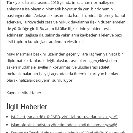
Türkiye ile İsrail arasında 2016 yılında imzalanan normalleşme
anlaşması ise olayın diplomatik boyutunda yeni bir dönemin
başlangıcı oldu. Anlaşma kapsamında İsrail tazminat ödemeyi kabul
ederken, Türkiye’deki ceza ve hukuk davalarına ilişkin düzenlemeler
de yürürlüğe girdi. Bu adım iki ülke ilişkilerinin yeniden tesis
edilmesini sağlasa da, saldırıda yakınlarını kaybeden aileler ve bazı
sivil toplum kuruluşları tarafından eleştirildi.
Mavi Marmara baskını, üzerinden geçen yıllara rağmen yalnızca bir
diplomatik kriz olarak değil, uluslararası sularda gerçekleştirilen
askeri müdahale, sivillerin korunması ve uluslararası adalet
mekanizmalarının işleyişi açısından da önemini koruyan bir olay
olarak hafızalardaki yerini sürdürüyor.
Kaynak: Mira Haber
İlgili Haberler
İstifa etti, sırları döktü: "ABD, virüs laboratuvarlarını saklıyor!"
İslamofobik Hindistan yönetiminden şimdi de namaz yasağı!
Eymen ez Zevahiri'nin yanındaki isim kim? Yeni görüntüler merak