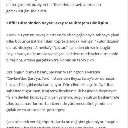
da ileri giderek bu ziyaretin “ilkelerinden taviz vermeden”
gerçekleştiğini iddia etti.
Küfür Düzeninden Beyaz Saray’a: Muhteşem Dönüşüm
Ancak bu yorum, savaşın ortasında cihad çağrılarıyla sahneye çıkan,
yıllar boyunca Batı’nın İslam topraklarındaki varlığını “küfür düzeni”
olarak niteleyen, Amerika’yı “şeytan” ilan eden bir ismin bugün
Beyaz Saray’da Trump’la şakalaşan bir lidere methiyeler dizmesiyle
birleşince, ortaya gerçekten trajikomik bir tablo çıktı.
Zira bugün dünya basını, Şara’nın Washington ziyaretini
“Cevlani’den Şara’ya: Terör listesinden Beyaz Saray’a bir dönüşüm
hikayesi” başlıklarıyla konuşuyor. Dün elinde Kalaşnikof’la “cihad
sahasında” görünen, ismi terör listelerinin ilk beşinden düşmeyen,
“İslam devleti kuracağız” diyen Şara’nın, bugün küfrün başkentinde
alkış toplaması, kırmızı halı üzerinde yürümesi, dönüşümün en
çıplak ve en utanç verici göstergesi.
Şara bile artık verdiği röportajlarda bu değişimi gizlemiyor; “bugün