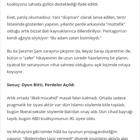
koalisyonu sahada gizlice desteklediği ifade edildi.
Evet, yanlış okumadınız. Yani “düşman” olarak lanse edilen, terör
listesinde gösterilen yapının, yıllardır perde arkasında “müttefik”
olduğu artık bizzat Batı kaynaklarınca dillendiriliyor. Pentagon’un
kendi ağzıyla söylüyor: “Bu adam zaten bizimleydi.”
Bu da Şara’nın Şam sarayına çıkışının da, Beyaz Saray ziyaretinin de,
bütün o “zafer” hikayesinin de uzun süredir hazırlanmış bir planın,
tiyatral bir senaryonun nihai sahnesi olduğunu açık biçimde ortaya
koyuyor.
Sonuç: Oyun Bitti, Perdeler Açıldı
Artık ortada “ilkeli mücahid” masalı falan kalmadı. Ortada sadece
pragmatik bir siyasi aktör var: dün İslamcı söylemle kitle topladı,
bugün liberal-seküler söylemle Batı’dan onay aldı. Dün cihad bayrağı
taşıdı, bugün ABD koalisyonunun 90. üyesi oldu.
Ve Muhaysini gibi isimler hâlâ bu oyunun propagandistliğini
yapıyor, “ilkelerinden taviz vermedi” diyerek insanların aklıyla alay