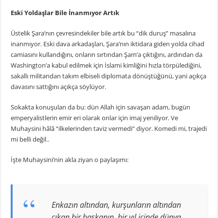
Eski Yoldaşlar Bile İnanmıyor Artık
Üstelik Şara’nın çevresindekiler bile artık bu “dik duruş” masalına
inanmıyor. Eski dava arkadaşları, Şara’nın iktidara giden yolda cihad
camiasını kullandığını, onların sırtından Şam’a çıktığını, ardından da
Washington’a kabul edilmek için İslami kimliğini hızla törpülediğini,
sakallı militandan takım elbiseli diplomata dönüştüğünü, yani açıkça
davasını sattığını açıkça söylüyor.
Sokakta konuşulan da bu: dün Allah için savaşan adam, bugün
emperyalistlerin emir eri olarak onlar için imaj yeniliyor. Ve
Muhaysini hâlâ “ilkelerinden taviz vermedi” diyor. Komedi mi, trajedi
mi belli değil..
İşte Muhaysini’nin akla ziyan o paylaşımı:
Enkazın altından, kurşunların altından
çıkan bir başkanın, bir yıl içinde dünya