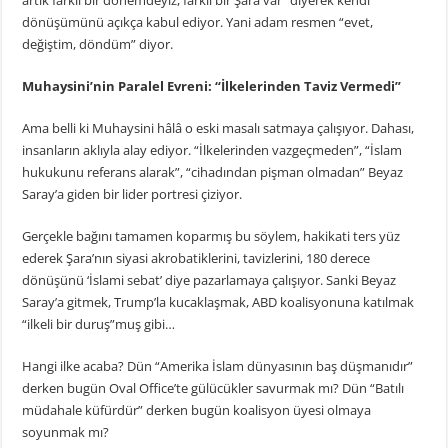
artık farklı bir dönemdeyiz, farklı bir Şara var” diyerek kendi
dönüşümünü açıkça kabul ediyor. Yani adam resmen “evet,
değiştim, döndüm” diyor.
Muhaysini’nin Paralel Evreni: “İlkelerinden Taviz Vermedi”
Ama belli ki Muhaysini hâlâ o eski masalı satmaya çalışıyor. Dahası,
insanların aklıyla alay ediyor. “İlkelerinden vazgeçmeden”, “İslam
hukukunu referans alarak”, “cihadından pişman olmadan” Beyaz
Saray’a giden bir lider portresi çiziyor.
Gerçekle bağını tamamen koparmış bu söylem, hakikati ters yüz
ederek Şara’nın siyasi akrobatiklerini, tavizlerini, 180 derece
dönüşünü ‘İslami sebat’ diye pazarlamaya çalışıyor. Sanki Beyaz
Saray’a gitmek, Trump’la kucaklaşmak, ABD koalisyonuna katılmak
“ilkeli bir duruş”muş gibi…
Hangi ilke acaba? Dün “Amerika İslam dünyasının baş düşmanıdır”
derken bugün Oval Office’te gülücükler savurmak mı? Dün “Batılı
müdahale küfürdür” derken bugün koalisyon üyesi olmaya
soyunmak mı?