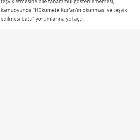
teşvik etmesine bile tahammül gösterilememesi,
kamuoyunda “Hükümete Kur’an’ın okunması ve teşvik
edilmesi battı” yorumlarına yol açtı.
Kazakistan ve “laiklik”
Kazakistan rejimi kendisini laik bir devlet olarak tanımlıyor
ve resmi mevzuatında vatandaşların vicdan ve din
özgürlüğünü güvence altına aldığını belirtiyor. Aynı kanun,
insanların dini inançlarını yayma ve dini faaliyetlere katılma
hakkına sahip olduğunu da ifade ediyor.
Ancak uygulamada dini alan üzerindeki devlet denetimi
oldukça geniş.
ABD Uluslararası Dini Özgürlükler Komisyonu bile
(USCIRF), Kazakistan’daki dini özgürlük koşullarını “zayıf”
olarak nitelendiriyor ve özellikle devletin tercih ettiği İslam