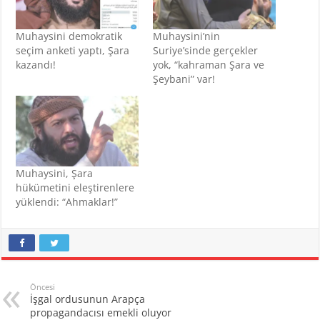
Muhaysini demokratik
Muhaysini’nin
seçim anketi yaptı, Şara
Suriye’sinde gerçekler
kazandı!
yok, “kahraman Şara ve
Şeybani” var!
Muhaysini, Şara
hükümetini eleştirenlere
yüklendi: “Ahmaklar!”
Öncesi
İşgal ordusunun Arapça
propagandacısı emekli oluyor