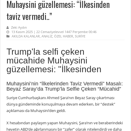
Muhaysini güzellemesi: “İlkesinden
taviz vermedi..”
Zeki Aydın
13 Kasım 2025 | 22 Cemaziyelevvel 1447 Perşembe 00:46
AKILDA KALANLAR
,
ANALİZ
,
ÖZEL HABER
,
SURİYE
Trump'la selfi çeken
mücahide Muhaysini
güzellemesi: "İlkesinden
Muhaysini’nin “İlkelerinden Taviz Vermedi” Masalı:
Beyaz Saray’da Trump’la Selfie Çeken “Mücahid”
Suriye Cumhurbaşkanı Ahmed Şara’nın Beyaz Saray çıkartması
dünya gündeminde konuşulmaya devam ederken, bir “destek”
açıklaması da Muhaysini’den geldi.
X hesabından paylaşım yapan Muhaysini, Şara’nın ve beraberindeki
heyetin ABD’de ağırlanmasını bir “zafer” olarak nitelendirdi ve daha