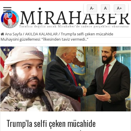
A-
A
A+
Ana Sayfa
/
AKILDA KALANLAR
/
Trump’la selfi çeken mücahide
Muhaysini güzellemesi: “İlkesinden taviz vermedi..”
Trump’la selfi çeken mücahide