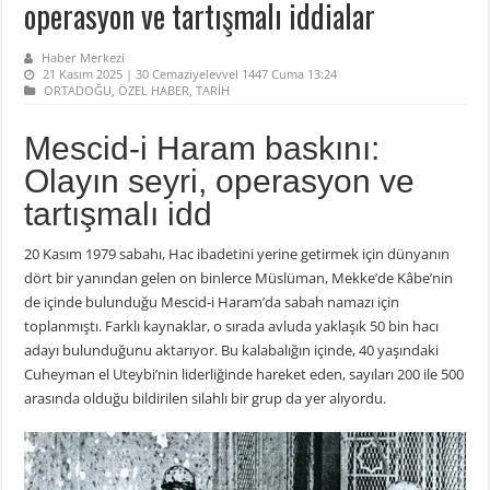
operasyon ve tartışmalı iddialar
Haber Merkezi
21 Kasım 2025 | 30 Cemaziyelevvel 1447 Cuma 13:24
ORTADOĞU
,
ÖZEL HABER
,
TARİH
Mescid-i Haram baskını:
Olayın seyri, operasyon ve
tartışmalı idd
20 Kasım 1979 sabahı, Hac ibadetini yerine getirmek için dünyanın
dört bir yanından gelen on binlerce Müslüman, Mekke’de Kâbe’nin
de içinde bulunduğu Mescid-i Haram’da sabah namazı için
toplanmıştı. Farklı kaynaklar, o sırada avluda yaklaşık 50 bin hacı
adayı bulunduğunu aktarıyor. Bu kalabalığın içinde, 40 yaşındaki
Cuheyman el Uteybi’nin liderliğinde hareket eden, sayıları 200 ile 500
arasında olduğu bildirilen silahlı bir grup da yer alıyordu.