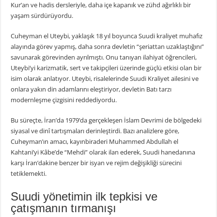
Kur’an ve hadis dersleriyle, daha içe kapanık ve zühd ağırlıklı bir
yaşam sürdürüyordu.
Cuheyman el Uteybi, yaklaşık 18 yıl boyunca Suudi kraliyet muhafız
alayında görev yapmış, daha sonra devletin “şeriattan uzaklaştığını”
savunarak görevinden ayrılmıştı. Onu tanıyan ilahiyat öğrencileri,
Uteybi’yi karizmatik, sert ve takipçileri üzerinde güçlü etkisi olan bir
isim olarak anlatıyor. Uteybi, risalelerinde Suudi Kraliyet ailesini ve
onlara yakın din adamlarını eleştiriyor, devletin Batı tarzı
modernleşme çizgisini reddediyordu.
Bu süreçte, İran’da 1979’da gerçekleşen İslam Devrimi de bölgedeki
siyasal ve dinî tartışmaları derinleştirdi. Bazı analizlere göre,
Cuheyman’ın amacı, kayınbiraderi Muhammed Abdullah el
Kahtani’yi Kâbe’de “Mehdi” olarak ilan ederek, Suudi hanedanına
karşı İran’dakine benzer bir isyan ve rejim değişikliği sürecini
tetiklemekti.
Suudi yönetimin ilk tepkisi ve
çatışmanın tırmanışı