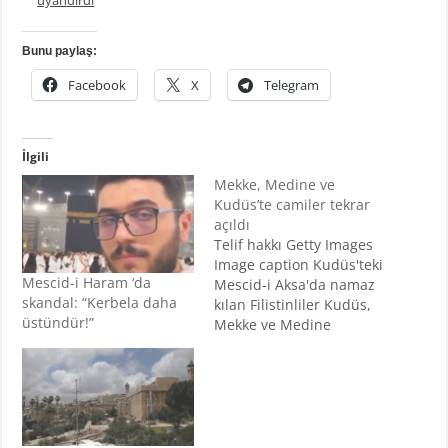
uyandırdı
Bunu paylaş:
Facebook
X
Telegram
İlgili
Mekke, Medine ve
Kudüs’te camiler tekrar
açıldı
Telif hakkı Getty Images
Image caption Kudüs'teki
Mescid-i Haram ‘da
Mescid-i Aksa'da namaz
skandal: “Kerbela daha
kılan Filistinliler Kudüs,
üstündür!”
Mekke ve Medine
kentlerinde Müslümanlar
için kutsal olan ve
koronavirüs önlemleri
nedeniyle kapatılmış
camiler, tekrar açılmaya
başladı. Pazar sabah