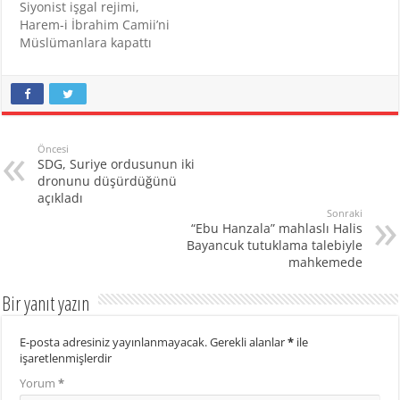
Siyonist işgal rejimi,
namazı için Kudüs'teki
Harem-i İbrahim Camii’ni
Mescid-i Aksa'ya çok
Müslümanlara kapattı
sayıda kişi gitti. Bazıları
girişte "Allahu ekber"
derken bazıları da yerleri
öptü.…
Öncesi
SDG, Suriye ordusunun iki
dronunu düşürdüğünü
açıkladı
Sonraki
“Ebu Hanzala” mahlaslı Halis
Bayancuk tutuklama talebiyle
mahkemede
Bir yanıt yazın
E-posta adresiniz yayınlanmayacak.
Gerekli alanlar
*
ile
işaretlenmişlerdir
Yorum
*