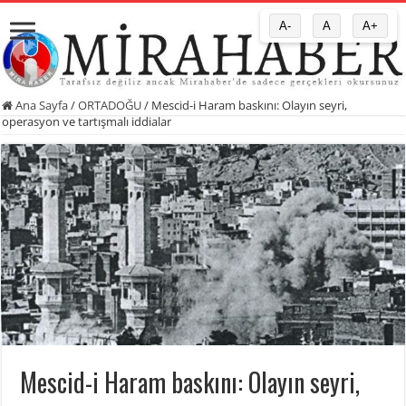
A-
A
A+
Ana Sayfa
/
ORTADOĞU
/
Mescid-i Haram baskını: Olayın seyri,
operasyon ve tartışmalı iddialar
Mescid-i Haram baskını: Olayın seyri,