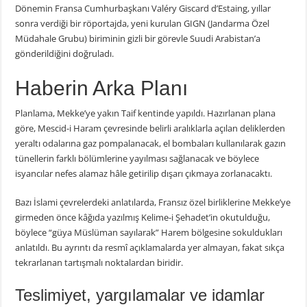
Dönemin Fransa Cumhurbaşkanı Valéry Giscard d’Estaing, yıllar
sonra verdiği bir röportajda, yeni kurulan GIGN (Jandarma Özel
Müdahale Grubu) biriminin gizli bir görevle Suudi Arabistan’a
gönderildiğini doğruladı.
Haberin Arka Planı
Planlama, Mekke’ye yakın Taif kentinde yapıldı. Hazırlanan plana
göre, Mescid-i Haram çevresinde belirli aralıklarla açılan deliklerden
yeraltı odalarına gaz pompalanacak, el bombaları kullanılarak gazın
tünellerin farklı bölümlerine yayılması sağlanacak ve böylece
isyancılar nefes alamaz hâle getirilip dışarı çıkmaya zorlanacaktı.
Bazı İslami çevrelerdeki anlatılarda, Fransız özel birliklerine Mekke’ye
girmeden önce kâğıda yazılmış Kelime-i Şehadet’in okutulduğu,
böylece “güya Müslüman sayılarak” Harem bölgesine sokuldukları
anlatıldı. Bu ayrıntı da resmî açıklamalarda yer almayan, fakat sıkça
tekrarlanan tartışmalı noktalardan biridir.
Teslimiyet, yargılamalar ve idamlar