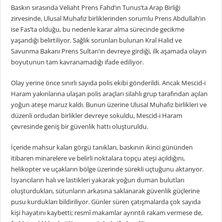
Baskın sırasında Veliaht Prens Fahd’ın Tunus’ta Arap Birliği
zirvesinde, Ulusal Muhafız birliklerinden sorumlu Prens Abdullah’ın
ise Fas’ta olduğu, bu nedenle karar alma sürecinde gecikme
yaşandığı belirtiliyor. Sağlık sorunları bulunan Kral Halid ve
Savunma Bakanı Prens Sultan’ın devreye girdiği, ilk aşamada olayın
boyutunun tam kavranamadığı ifade ediliyor.
Olay yerine önce sınırlı sayıda polis ekibi gönderildi. Ancak Mescid-i
Haram yakınlarına ulaşan polis araçları silahlı grup tarafından açılan
yoğun ateşe maruz kaldı. Bunun üzerine Ulusal Muhafız birlikleri ve
düzenli ordudan birlikler devreye sokuldu, Mescid-i Haram
çevresinde geniş bir güvenlik hattı oluşturuldu.
İçeride mahsur kalan görgü tanıkları, baskının ikinci gününden
itibaren minarelere ve belirli noktalara topçu ateşi açıldığını,
helikopter ve uçakların bölge üzerinde sürekli uçtuğunu aktarıyor.
İsyancıların halı ve lastikleri yakarak yoğun duman bulutları
oluşturdukları, sütunların arkasına saklanarak güvenlik güçlerine
pusu kurdukları bildiriliyor. Günler süren çatışmalarda çok sayıda
kişi hayatını kaybetti; resmî makamlar ayrıntılı rakam vermese de,