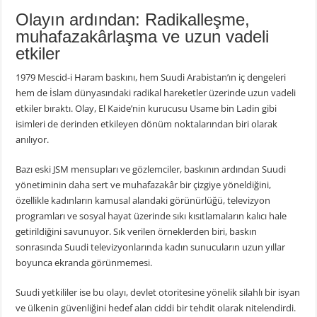
Olayın ardından: Radikalleşme,
muhafazakârlaşma ve uzun vadeli
etkiler
1979 Mescid-i Haram baskını, hem Suudi Arabistan’ın iç dengeleri
hem de İslam dünyasındaki radikal hareketler üzerinde uzun vadeli
etkiler bıraktı. Olay, El Kaide’nin kurucusu Usame bin Ladin gibi
isimleri de derinden etkileyen dönüm noktalarından biri olarak
anılıyor.
Bazı eski JSM mensupları ve gözlemciler, baskının ardından Suudi
yönetiminin daha sert ve muhafazakâr bir çizgiye yöneldiğini,
özellikle kadınların kamusal alandaki görünürlüğü, televizyon
programları ve sosyal hayat üzerinde sıkı kısıtlamaların kalıcı hale
getirildiğini savunuyor. Sık verilen örneklerden biri, baskın
sonrasında Suudi televizyonlarında kadın sunucuların uzun yıllar
boyunca ekranda görünmemesi.
Suudi yetkililer ise bu olayı, devlet otoritesine yönelik silahlı bir isyan
ve ülkenin güvenliğini hedef alan ciddi bir tehdit olarak nitelendirdi.