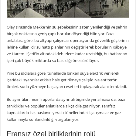
Olay sırasında Mekke’nin su şebekesinin zaten yenilendiği ve şehrin
birçok noktasına geniş çaplı borular döşendiği biliniyor. Bazı
anlatılara göre, bu altyapı çalışması operasyonda güvenlik güçlerinin
lehine kullanıldı; su hattı planlarının değiştirilerek boruların Kâbe’ye
ve Harem-i Şerif’in altındaki dehlizlere kadar uzatıldığı, bu hatlardan
içeri çok büyük miktarda su basıldığı öne sürülüyor.
Yine bu iddialara göre, tünellerde biriken suya elektrik verilerek
içerideki isyancılar etkisiz hale getirilmeye çalışıldı ve antiterör
timleri, suda yüzmeye başlayan cesetleri toplayarak alanı temizledi.
Bu ayrıntılar, resmî raporlarda ayrıntılı biçimde yer almasa da, bazı
tanıklıklar ve popüler anlatılarda sıkça dile getiriliyor. Tarafsız
kaynaklarda ise, baskının yeraltı tünellerindeki çatışmalar ve gaz
kullanımıyla sonlandırıldığı vurgulanıyor.
Fransız özel birliklerinin rolü