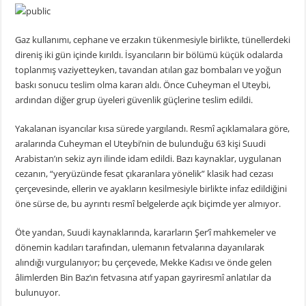
Gaz kullanımı, cephane ve erzakın tükenmesiyle birlikte, tünellerdeki
direniş iki gün içinde kırıldı. İsyancıların bir bölümü küçük odalarda
toplanmış vaziyetteyken, tavandan atılan gaz bombaları ve yoğun
baskı sonucu teslim olma kararı aldı. Önce Cuheyman el Uteybi,
ardından diğer grup üyeleri güvenlik güçlerine teslim edildi.
Yakalanan isyancılar kısa sürede yargılandı. Resmî açıklamalara göre,
aralarında Cuheyman el Uteybi’nin de bulunduğu 63 kişi Suudi
Arabistan’ın sekiz ayrı ilinde idam edildi. Bazı kaynaklar, uygulanan
cezanın, “yeryüzünde fesat çıkaranlara yönelik” klasik had cezası
çerçevesinde, ellerin ve ayakların kesilmesiyle birlikte infaz edildiğini
öne sürse de, bu ayrıntı resmî belgelerde açık biçimde yer almıyor.
Öte yandan, Suudi kaynaklarında, kararların Şer’î mahkemeler ve
dönemin kadıları tarafından, ulemanın fetvalarına dayanılarak
alındığı vurgulanıyor; bu çerçevede, Mekke Kadısı ve önde gelen
âlimlerden Bin Baz’ın fetvasına atıf yapan gayriresmî anlatılar da
bulunuyor.