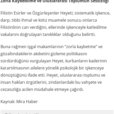
Zorla Kaybedilme ve Uluslararası Toplumun Sessizliği
Filistin Esirler ve Özgürleşenler Heyeti; sistematik işkence,
darp, tıbbi ihmal ve kötü muamele sonucu onlarca
Filistinlinin can verdiğini, ellerinde işkenceyle katledilme
vakalarını doğrulayan tanıklıklar olduğunu belirtti.
Buna rağmen işgal makamlarının “zorla kaybetme” ve
gözaltındakilerin akıbetini gizleme politikasını
sürdürdüğünü vurgulayan Heyet, kurbanların kaderinin
karartılmasının ailelere yönelik psikolojik bir işkenceye
dönüştüğünü ifade etti. Heyet, uluslararası toplumu ve
insan hakları örgütlerini, zindanlardaki bu vahşete ve
cezasızlığa acilen müdahale etmeye çağırdı.
Kaynak: Mira Haber