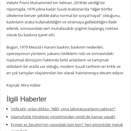
Veliaht Prens Muhammed bin Selman, 2018’de verdiği bir
röportajda, 1979 yılına kadar Suudi Arabistan’da “diğer Körfez
ülkelerine benzer şekilde daha normal bir sosyal hayat” olduğunu,
kadınların araba kullanabildiğini ve sinemaya gidilebildiğini ifade
ederek, sonrasındaki sert muhafazakâr çizginin başlangıç noktası
olarak bu baskına işaret etti.
Bugün, 1979 Mescid-i Haram baskını; baskının nedenleri,
operasyonun yöntemi, yabancı birliklerin rolü ve sonrasındaki
toplumsal dönüşüm hakkında farklı anlatıların ve tartışmalı
iddiaların bir arada var olduğu, modern Suudi tarihinin en kritik ve
en çok tartışılan olaylarından biri olarak hatırlanmaya devam ediyor.
Kaynak: Mira Haber
İlgili Haberler
İstifa etti, sırları döktü: "ABD, virüs laboratuvarlarını saklıyor!"
İslamofobik Hindistan yönetiminden şimdi de namaz yasağı!
Eymen ez Zevahiri'nin yanındaki isim kim? Yeni görüntüler merak