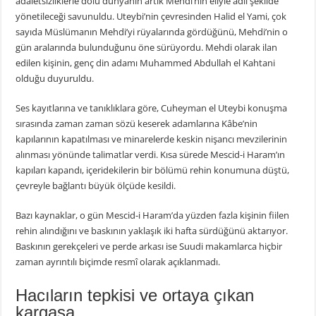
adaletsizliklerle dolu dünyanın artık Mehdi’nin eliyle adil şekilde
yönetileceği savunuldu. Uteybi’nin çevresinden Halid el Yami, çok
sayıda Müslümanın Mehdi’yi rüyalarında gördüğünü, Mehdi’nin o
gün aralarında bulunduğunu öne sürüyordu. Mehdi olarak ilan
edilen kişinin, genç din adamı Muhammed Abdullah el Kahtani
olduğu duyuruldu.
Ses kayıtlarına ve tanıklıklara göre, Cuheyman el Uteybi konuşma
sırasında zaman zaman sözü keserek adamlarına Kâbe’nin
kapılarının kapatılması ve minarelerde keskin nişancı mevzilerinin
alınması yönünde talimatlar verdi. Kısa sürede Mescid-i Haram’ın
kapıları kapandı, içeridekilerin bir bölümü rehin konumuna düştü,
çevreyle bağlantı büyük ölçüde kesildi.
Bazı kaynaklar, o gün Mescid-i Haram’da yüzden fazla kişinin fiilen
rehin alındığını ve baskının yaklaşık iki hafta sürdüğünü aktarıyor.
Baskının gerekçeleri ve perde arkası ise Suudi makamlarca hiçbir
zaman ayrıntılı biçimde resmî olarak açıklanmadı.
Hacıların tepkisi ve ortaya çıkan
kargaşa