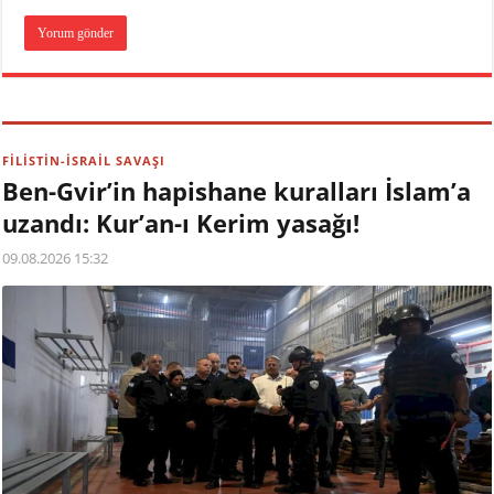
FİLİSTİN-İSRAİL SAVAŞI
Ben-Gvir’in hapishane kuralları İslam’a
uzandı: Kur’an-ı Kerim yasağı!
09.08.2026 15:32