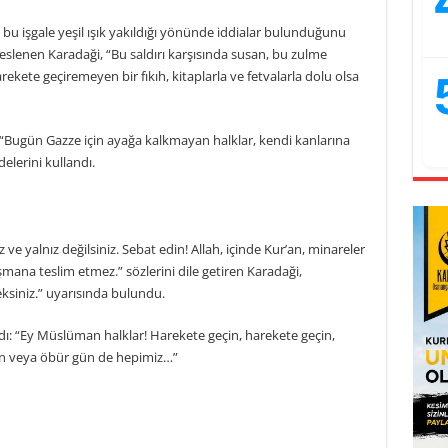
u işgale yeşil ışık yakıldığı yönünde iddialar bulunduğunu
seslenen Karadaği, “Bu saldırı karşısında susan, bu zulme
kete geçiremeyen bir fıkıh, kitaplarla ve fetvalarla dolu olsa
 “Bugün Gazze için ayağa kalkmayan halklar, kendi kanlarına
delerini kullandı.
 ve yalnız değilsiniz. Sebat edin! Allah, içinde Kur’an, minareler
üşmana teslim etmez.” sözlerini dile getiren Karadaği,
ksiniz.” uyarısında bulundu.
ı: “Ey Müslüman halklar! Harekete geçin, harekete geçin,
rın veya öbür gün de hepimiz…”