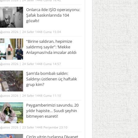
Ağustos 2026 | 24 Safer 1448 Cuma 16:42
Onlarca ilde IŞİD operasyonu:
Şafak baskınlarında 104
gözaltı!
Ağustos 2026 | 24 Safer 1448 Cuma 15:04
“Birine saldıran, hepimize
saldırmış sayılır”: ‘Mekke
Anlaşması’nda imzalar atıldı
Ağustos 2026 | 24 Safer 1448 Cuma 14:57
Şam’da bombalı saldırı:
Saldırıyı üstlenen üç haftalık
grup kim?
Ağustos 2026 | 24 Safer 1448 Cuma 11:10
Peygamberimizi savundu, 20
yıldır hapiste… Suudi şeyhin
bitmeyen esareti!
Ağustos 2026 | 23 Safer 1448 Perşembe 23:10
Çin’in vitrin turlarına Diyanet