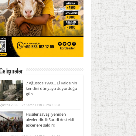
Gelişmeler
7 Ağustos 1998… El Kaide’nin
kendini dünyaya duyurduğu
gün
Ağustos 2026 | 24 Safer 1448 Cuma 16:58
Husiler savaşı yeniden
alevlendirdi: Suudi destekli
askerlere saldırı!