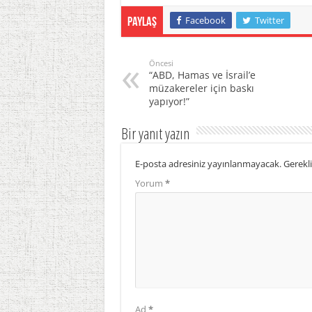
Facebook
Twitter
Paylaş
Öncesi
“ABD, Hamas ve İsrail’e
müzakereler için baskı
yapıyor!”
Bir yanıt yazın
E-posta adresiniz yayınlanmayacak.
Gerekli
Yorum
*
Ad
*