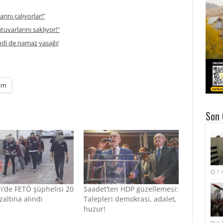
rını çalıyorlar!"
atuvarlarını saklıyor!"
di de namaz yasağı!
am
Son 
7 
i’de FETÖ şüphelisi 20
Saadet’ten HDP güzellemesi:
zaltına alındı
Talepleri demokrasi, adalet,
huzur!