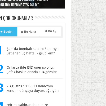
ınların üzerine ateş açıldı”
’a misilleme tehdidi!
ı… İsrail’in “timsah” planına fren!
tlar başladı
ldı, kabus yaşatıldı!
EN ÇOK OKUNANLAR
📊 Bu Ay
🔥 Bugün
📅 Bu Hafta
1
Şam’da bombalı saldırı: Saldırıyı
üstlenen üç haftalık grup kim?
2
Onlarca ilde IŞİD operasyonu:
Şafak baskınlarında 104 gözaltı!
3
7 Ağustos 1998... El Kaide'nin
kendini dünyaya duyurduğu gün
"Birine saldıran, hepimize