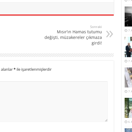
7 
Sonraki
7 
Mısır’ın Hamas tutumu
değişti, müzakereler çıkmaza
girdi!
7 
 alanlar
*
ile işaretlenmişlerdir
7 
6 