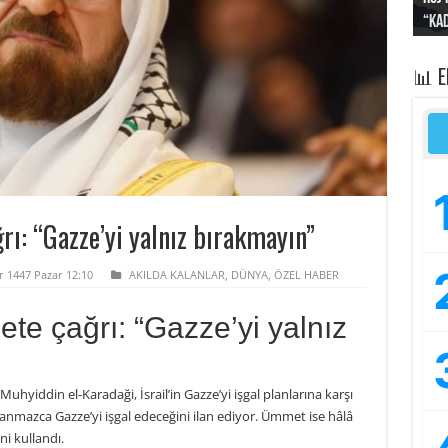
“Kad
Irak
yapt
kayı
bası
📊 
ı: “Gazze’yi yalnız bırakmayın”
r 1447 Pazar 12:10
AKILDA KALANLAR
,
DÜNYA
,
ÖZEL HABER
e çağrı: “Gazze’yi yalnız
uhyiddin el-Karadaği, İsrail’in Gazze’yi işgal planlarına karşı
tanmazca Gazze’yi işgal edeceğini ilan ediyor. Ümmet ise hâlâ
ni kullandı.