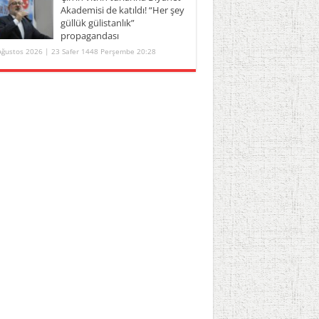
Akademisi de katıldı! “Her şey
güllük gülistanlık”
propagandası
Ağustos 2026 | 23 Safer 1448 Perşembe 20:28