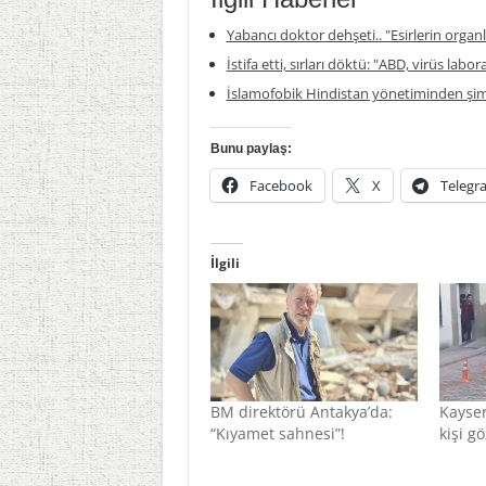
Yabancı doktor dehşeti.. "Esirlerin organla
İstifa etti, sırları döktü: "ABD, virüs labor
İslamofobik Hindistan yönetiminden şim
Bunu paylaş:
Facebook
X
Telegr
İlgili
BM direktörü Antakya’da:
Kayser
“Kıyamet sahnesi”!
kişi gö