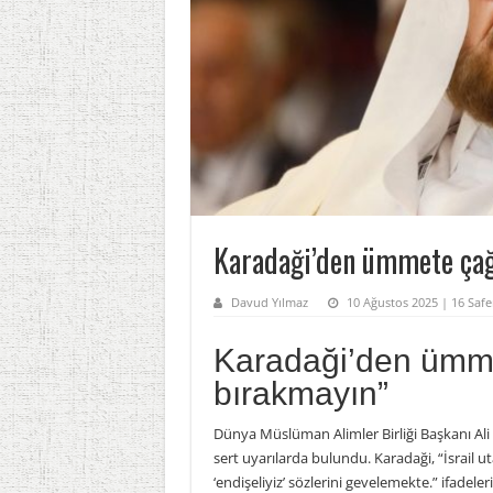
Karadaği’den ümmete çağr
Davud Yılmaz
10 Ağustos 2025 | 16 Safe
Karadaği’den ümmet
bırakmayın”
Dünya Müslüman Alimler Birliği Başkanı Ali M
sert uyarılarda bulundu. Karadaği, “İsrail u
‘endişeliyiz’ sözlerini gevelemekte.” ifadeleri