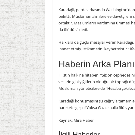
Karadaği, perde arkasında Washington’dan b
belirtti. Müslüman âlimlere ve davetçilere 
ortaktır. Mazlumların yardımına ümmeti hare
da ölüdür.” dedi.
Halklara da güçlü mesajlar veren Karadaği,
ihanet etmiş, istikametini kaybetmiştir.” ifa
Haberin Arka Planı
Filistin halkına hitaben, “Siz ön cephedesiniz
ve sizin gibi yiğitlerin olduğu bir toprağı d
Müslüman yöneticilere de “Hesaba çekilece
Karadaği konuşmasını şu çağrıyla tamamlad
harekete geçin! Yoksa Gazze halkı ölür, ya
Kaynak: Mira Haber
İlgili Haberler