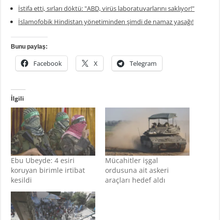
İstifa etti, sırları döktü: "ABD, virüs laboratuvarlarını saklıyor!"
İslamofobik Hindistan yönetiminden şimdi de namaz yasağı!
Bunu paylaş:
Facebook
X
Telegram
İlgili
Ebu Ubeyde: 4 esiri
Mücahitler işgal
koruyan birimle irtibat
ordusuna ait askeri
kesildi
araçları hedef aldı