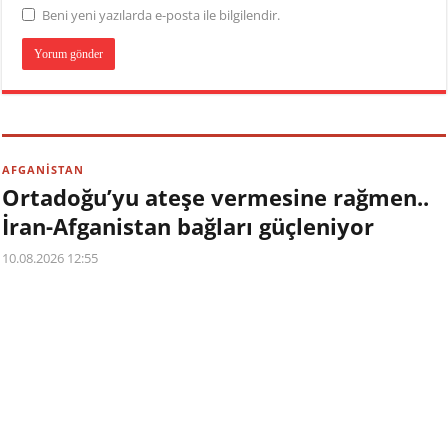
Beni yeni yazılarda e-posta ile bilgilendir.
AFGANİSTAN
Ortadoğu’yu ateşe vermesine rağmen..
İran-Afganistan bağları güçleniyor
10.08.2026 12:55