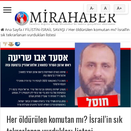
A-
A
A+
Ana Sayfa
/
FİLİSTİN-İSRAİL SAVAŞI
/
Her öldürülen komutan mı? İsrail’in
sık tekrarlanan vurdukları listesi
Her öldürülen komutan mı? İsrail’in sık