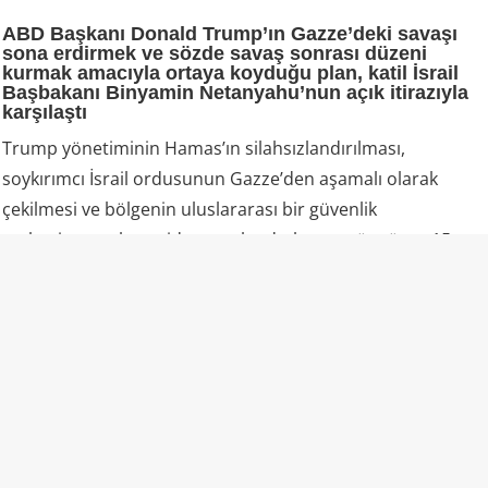
ABD Başkanı Donald Trump’ın Gazze’deki savaşı
sona erdirmek ve sözde savaş sonrası düzeni
kurmak amacıyla ortaya koyduğu plan, katil İsrail
Başbakanı Binyamin Netanyahu’nun açık itirazıyla
karşılaştı
Trump yönetiminin Hamas’ın silahsızlandırılması,
soykırımcı İsrail ordusunun Gazze’den aşamalı olarak
çekilmesi ve bölgenin uluslararası bir güvenlik
mekanizmasıyla yeniden yapılandırılmasını öngören 15
maddelik yol haritasını Netanyahu “kabul edilemez” ilan
etti.
Netanyahu, Pazar günü yaptığı açıklamayla İsrail’in söz
konusu 15 maddelik belgeyi kabul etmediğini ve İsrail
ordusunun Hamas tamamen silahsızlandırılmadan
Gazze’den çekilmeyeceğini söyledi. Katil başbakan,
silahsızlanma şartının yalnızca ağır silahlarla sınırlı