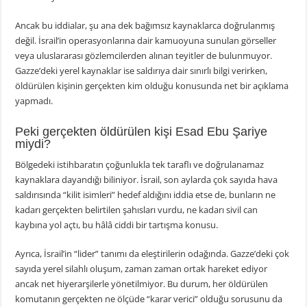
Ancak bu iddialar, şu ana dek bağımsız kaynaklarca doğrulanmış
değil. İsrail’in operasyonlarına dair kamuoyuna sunulan görseller
veya uluslararası gözlemcilerden alınan teyitler de bulunmuyor.
Gazze’deki yerel kaynaklar ise saldırıya dair sınırlı bilgi verirken,
öldürülen kişinin gerçekten kim olduğu konusunda net bir açıklama
yapmadı.
Peki gerçekten öldürülen kişi Esad Ebu Şariye
miydi?
Bölgedeki istihbaratın çoğunlukla tek taraflı ve doğrulanamaz
kaynaklara dayandığı biliniyor. İsrail, son aylarda çok sayıda hava
saldırısında “kilit isimleri” hedef aldığını iddia etse de, bunların ne
kadarı gerçekten belirtilen şahısları vurdu, ne kadarı sivil can
kaybına yol açtı, bu hâlâ ciddi bir tartışma konusu.
Ayrıca, İsrail’in “lider” tanımı da eleştirilerin odağında. Gazze’deki çok
sayıda yerel silahlı oluşum, zaman zaman ortak hareket ediyor
ancak net hiyerarşilerle yönetilmiyor. Bu durum, her öldürülen
komutanın gerçekten ne ölçüde “karar verici” olduğu sorusunu da