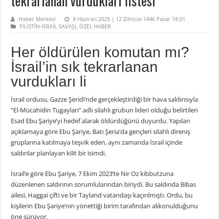
tekrarlanan vurdukları listesi
Haber Merkezi
8 Haziran 2025 | 12 Zilhicce 1446 Pazar 18:01
FİLİSTİN-İSRAİL SAVAŞI
,
ÖZEL HABER
Her öldürülen komutan mı?
İsrail’in sık tekrarlanan
vurdukları li
İsrail ordusu, Gazze Şeridi’nde gerçekleştirdiği bir hava saldırısıyla
“El-Mücahidin Tugayları” adlı silahlı grubun lideri olduğu belirtilen
Esad Ebu Şariye’yi hedef alarak öldürdüğünü duyurdu. Yapılan
açıklamaya göre Ebu Şariye, Batı Şeria’da gençleri silahlı direniş
gruplarına katılmaya teşvik eden, aynı zamanda İsrail içinde
saldırılar planlayan kilit bir isimdi.
İsrail’e göre Ebu Şariye, 7 Ekim 2023’te Nir Oz kibbutzuna
düzenlenen saldırının sorumlularından biriydi. Bu saldırıda Bibas
ailesi, Haggai çifti ve bir Tayland vatandaşı kaçırılmıştı. Ordu, bu
kişilerin Ebu Şariye’nin yönettiği birim tarafından alıkonulduğunu
öne sürüyor.