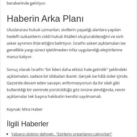
beraberinde getiriyor.
Haberin Arka Planı
Uluslararası hukuk uzmanları, sivillerin yaşadığı alanlara yapılan
hedefli suikastlerin ciddi hukuk ihlalleri oluşturabileceğini ve sivil-
asker ayrımını ihlal ettiğini belirtiyor. İsrail’in askeri açıklamaları ise
genellikle yargı süreci işletilmeden infaz uygulandığı eleştirilerine
maruz kalıyor.
Sonuç olarak İsrail’in “bir lideri daha etkisiz hale getirdik” şeklindeki
açıklamaları, sadece bir iddiadan ibaret. Gerçek ise hâlâ sisler içinde.
Gazze’de devam eden savaşın, enformasyonun da bir silah gibi
kullanıldığı bir zeminde yürütüldüğü göz önüne alındığında, resmi
açıklamalar tek başına hakikatin kendisi sayılmamalı.
Kaynak: Mira Haber
İlgili Haberler
Yabancı doktor dehşeti.. "Esirlerin organlarını çalıyorlar!"