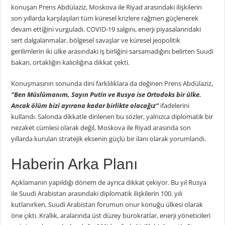
konuşan Prens Abdülaziz, Moskova ile Riyad arasındaki ilişkilerin
son yıllarda karşılaşılan tüm küresel krizlere rağmen güçlenerek
devam ettiğini vurguladı. COVID-19 salgını, enerji piyasalarındaki
sert dalgalanmalar, bölgesel savaşlar ve küresel jeopolitik
gerilimlerin iki ülke arasındaki iş birliğini sarsamadığını belirten Suudi
bakan, ortaklığın kalıcılığına dikkat çekti.
Konuşmasının sonunda dini farklılıklara da değinen Prens Abdülaziz,
“Ben Müslümanım, Sayın Putin ve Rusya ise Ortodoks bir ülke.
Ancak ölüm bizi ayırana kadar birlikte olacağız”
ifadelerini
kullandı. Salonda dikkatle dinlenen bu sözler, yalnızca diplomatik bir
nezaket cümlesi olarak değil, Moskova ile Riyad arasında son
yıllarda kurulan stratejik eksenin güçlü bir ilanı olarak yorumlandı.
Haberin Arka Planı
Açıklamanın yapıldığı dönem de ayrıca dikkat çekiyor. Bu yıl Rusya
ile Suudi Arabistan arasındaki diplomatik ilişkilerin 100. yılı
kutlanırken, Suudi Arabistan forumun onur konuğu ülkesi olarak
öne çıktı. Krallık, aralarında üst düzey bürokratlar, enerji yöneticileri