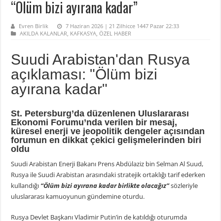
“Ölüm bizi ayırana kadar”
Evren Birlik
7 Haziran 2026 | 21 Zilhicce 1447 Pazar 22:33
AKILDA KALANLAR
,
KAFKASYA
,
ÖZEL HABER
Suudi Arabistan'dan Rusya
açıklaması: "Ölüm bizi
ayırana kadar"
St. Petersburg’da düzenlenen Uluslararası
Ekonomi Forumu’nda verilen bir mesaj,
küresel enerji ve jeopolitik dengeler açısından
forumun en dikkat çekici gelişmelerinden biri
oldu
Suudi Arabistan Enerji Bakanı Prens Abdülaziz bin Selman Al Suud,
Rusya ile Suudi Arabistan arasındaki stratejik ortaklığı tarif ederken
kullandığı
“Ölüm bizi ayırana kadar birlikte olacağız”
sözleriyle
uluslararası kamuoyunun gündemine oturdu.
Rusya Devlet Başkanı Vladimir Putin’in de katıldığı oturumda