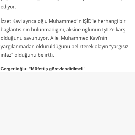
ediyor.
İzzet Kavi ayrıca oğlu Muhammed’in IŞİD’le herhangi bir
bağlantısının bulunmadığını, aksine oğlunun IŞİD’e karşı
olduğunu savunuyor. Aile, Muhammed Kavi’nin
yargılanmadan öldürüldüğünü belirterek olayın “yargısız
infaz” olduğunu belirtti.
Gergerlioğlu: “Müfettiş görevlendirilmeli”
DEM Parti Kocaeli Milletvekili Ömer Faruk Gergerlioğlu da
aile tarafından dile getirilen iddiaların ardından olayın
bütün yönleriyle araştırılması gerektiğini söyledi.
Gergerlioğlu, resmi makamların açıklamaları ile aile
bireylerinin anlattıkları arasında ciddi çelişkiler
bulunduğunu savunarak İçişleri Bakanlığı’na müfettiş
görevlendirmesi çağrısında bulundu.