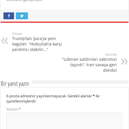
Temsilciler Meclisi
geçtiğimiz günlerde,
Ukrayna'ya 95 milyar
dolarlık yardım paketinin
yanı sıra, Rusya'ya
uygulanan yaptırımlar
Öncesi
kapsamında…
Trump’tan Şara’ya yeni
övgüler: “Hizbullah’a karşı
yardımcı olabilir…”
Sonraki
“Lübnan saldırıları sabrımızı
taşırdı”: İran savaşa geri
döndü!
Bir yanıt yazın
E-posta adresiniz yayınlanmayacak.
Gerekli alanlar
*
ile
işaretlenmişlerdir
Yorum
*