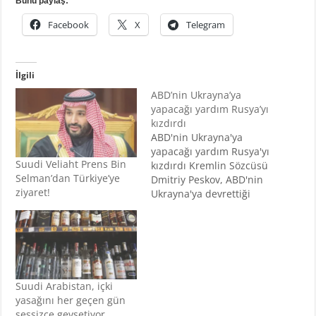
Bunu paylaş:
Facebook
X
Telegram
İlgili
ABD’nin Ukrayna’ya
yapacağı yardım Rusya’yı
kızdırdı
ABD'nin Ukrayna'ya
yapacağı yardım Rusya'yı
Suudi Veliaht Prens Bin
kızdırdı Kremlin Sözcüsü
Selman’dan Türkiye’ye
Dmitriy Peskov, ABD'nin
ziyaret!
Ukrayna'ya devrettiği
dondurulmuş Rus
varlıklarıyla ilgili sert bir
açıklamada bulundu.
Peskov, bu kararın
ABD'nin uluslararası
alandaki itibarına "telafi
Suudi Arabistan, içki
edilemez zararlar"
yasağını her geçen gün
vereceğini savundu. ABD
sessizce gevşetiyor