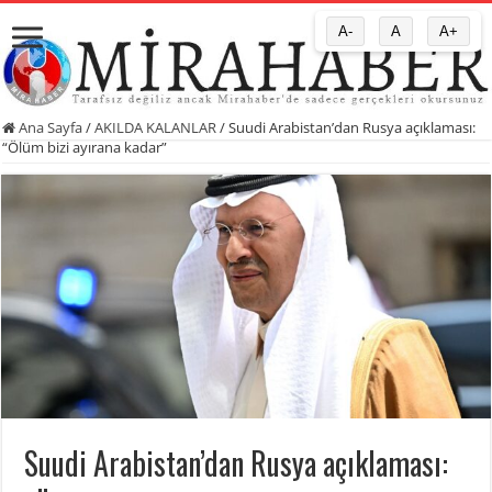
A-
A
A+
Ana Sayfa
/
AKILDA KALANLAR
/
Suudi Arabistan’dan Rusya açıklaması:
“Ölüm bizi ayırana kadar”
Suudi Arabistan’dan Rusya açıklaması: