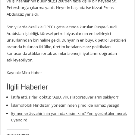
ve iş insanlarının bulunduğu 200’den fazla kişilik bir heyetle St.
Petersburg’a çıkarma yaptı. Heyetin başında ise bizzat Prens
Abdülaziz yer aldı.
Son yıllarda özellikle OPEC+ çatısı altında kurulan Rusya-Suudi
Arabistan iş birliği, küresel petrol piyasalarının en belirleyici
unsurlarından biri haline geldi. Dünyanın en büyük petrol üreticileri
arasında bulunan iki ülke, üretim kotaları ve arz politikaları
konusunda attıkları ortak adımlarla enerji fiyatlarını doğrudan
etkileyebiliyor.
Kaynak: Mira Haber
İlgili Haberler
İstifa etti, sırları döktü: "ABD, virüs laboratuvarlarını saklıyor!"
İslamofobik Hindistan yönetiminden şimdi de namaz yasağı!
Eymen ez Zevahiri'nin yanındaki isim kim? Yeni görüntüler merak
uyandırdı