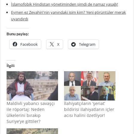
İslamofobik Hindistan yönetiminden şimdi de namaz yasağı!
Eymen ez Zevahiri'nin yanındaki isim kim? Yeni görüntüler merak
uyandırdı
Bunu paylaş:
Facebook
X
Telegram
İlgili
Maldivli yabancı savaşçı
İlahiyatçıların ‘şeriat’
ile röportaj: Neden
bildirisi ilahiyatların içler
ülkelerini bırakıp
acısı halini özetliyor!
Suriye’ye gittiler?