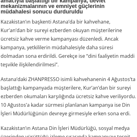
amacıyla başlattığı bir kampanya, devlet
mekanizmalarının ve emniyet güçlerinin
müdahalesi sonucu durduruldu
Kazakistan’ın başkenti Astana’da bir kahvehane,
Kur’an’dan bir sureyi ezberden okuyan müşterilerine
ücretsiz kahve verme kampanyası düzenledi. Ancak
kampanya, yetkililerin müdahalesiyle daha süresi
dolmadan sona erdirildi. Gerekçe ise “dini faaliyetin maddi
teşvikle ilişkilendirilmesi”.
Astana’daki ZHANPRESSO isimli kahvehanenin 4 Ağustos’ta
başlattığı kampanyada müşterilere, Kur’an’dan bir sureyi
ezberden okumaları karşılığında ücretsiz kahve veriliyordu.
10 Ağustos’a kadar sürmesi planlanan kampanya ise Din
İşleri Müdürlüğünün devreye girmesiyle erken sona erdi.
Kazakistan’ın Astana Din İşleri Müdürlüğü, sosyal medya
üzerinden yürüttüğü izleme sırasında kampanyayı tespit