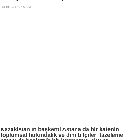
08.08.2026 19:39
Kazakistan’ın başkenti Astana’da bir kafenin
toplumsal farkındalık ve dini bilgileri tazeleme