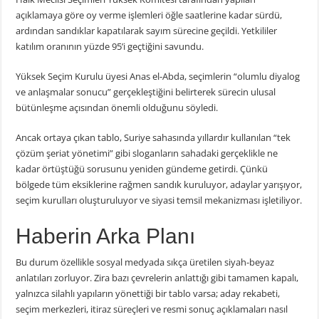
açıklamaya göre oy verme işlemleri öğle saatlerine kadar sürdü,
ardından sandıklar kapatılarak sayım sürecine geçildi. Yetkililer
katılım oranının yüzde 95’i geçtiğini savundu.
Yüksek Seçim Kurulu üyesi Anas el-Abda, seçimlerin “olumlu diyalog
ve anlaşmalar sonucu” gerçekleştiğini belirterek sürecin ulusal
bütünleşme açısından önemli olduğunu söyledi.
Ancak ortaya çıkan tablo, Suriye sahasında yıllardır kullanılan “tek
çözüm şeriat yönetimi” gibi sloganların sahadaki gerçeklikle ne
kadar örtüştüğü sorusunu yeniden gündeme getirdi. Çünkü
bölgede tüm eksiklerine rağmen sandık kuruluyor, adaylar yarışıyor,
seçim kurulları oluşturuluyor ve siyasi temsil mekanizması işletiliyor.
Haberin Arka Planı
Bu durum özellikle sosyal medyada sıkça üretilen siyah-beyaz
anlatıları zorluyor. Zira bazı çevrelerin anlattığı gibi tamamen kapalı,
yalnızca silahlı yapıların yönettiği bir tablo varsa; aday rekabeti,
seçim merkezleri, itiraz süreçleri ve resmi sonuç açıklamaları nasıl