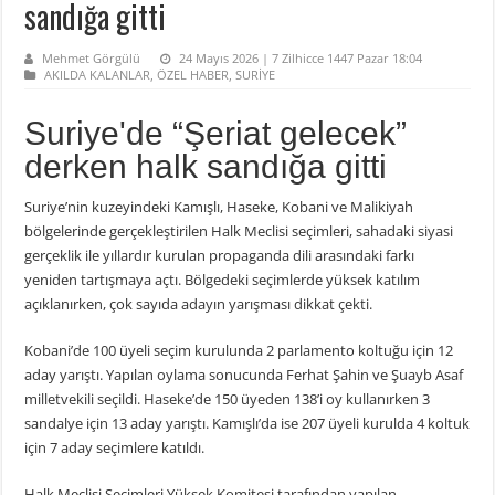
sandığa gitti
Mehmet Görgülü
24 Mayıs 2026 | 7 Zilhicce 1447 Pazar 18:04
AKILDA KALANLAR
,
ÖZEL HABER
,
SURİYE
Suriye'de “Şeriat gelecek”
derken halk sandığa gitti
Suriye’nin kuzeyindeki
Kamışlı
,
Haseke
,
Kobani
ve Malikiyah
bölgelerinde gerçekleştirilen Halk Meclisi seçimleri, sahadaki siyasi
gerçeklik ile yıllardır kurulan propaganda dili arasındaki farkı
yeniden tartışmaya açtı. Bölgedeki seçimlerde yüksek katılım
açıklanırken, çok sayıda adayın yarışması dikkat çekti.
Kobani’de 100 üyeli seçim kurulunda 2 parlamento koltuğu için 12
aday yarıştı. Yapılan oylama sonucunda Ferhat Şahin ve Şuayb Asaf
milletvekili seçildi. Haseke’de 150 üyeden 138’i oy kullanırken 3
sandalye için 13 aday yarıştı. Kamışlı’da ise 207 üyeli kurulda 4 koltuk
için 7 aday seçimlere katıldı.
Halk Meclisi Seçimleri Yüksek Komitesi tarafından yapılan