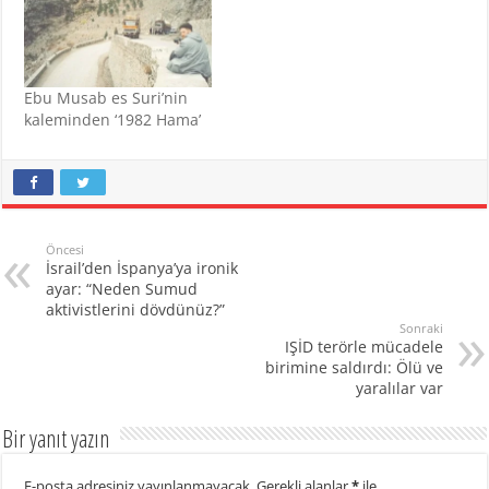
Ebu Musab es Suri’nin
kaleminden ‘1982 Hama’
Öncesi
İsrail’den İspanya’ya ironik
ayar: “Neden Sumud
aktivistlerini dövdünüz?”
Sonraki
IŞİD terörle mücadele
birimine saldırdı: Ölü ve
yaralılar var
Bir yanıt yazın
E-posta adresiniz yayınlanmayacak.
Gerekli alanlar
*
ile