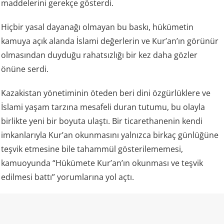
maddelerini gerekçe gösterdi.
Hiçbir yasal dayanağı olmayan bu baskı, hükümetin
kamuya açık alanda İslami değerlerin ve Kur’an’ın görünür
olmasından duyduğu rahatsızlığı bir kez daha gözler
önüne serdi.
Kazakistan yönetiminin öteden beri dini özgürlüklere ve
İslami yaşam tarzına mesafeli duran tutumu, bu olayla
birlikte yeni bir boyuta ulaştı. Bir ticarethanenin kendi
imkanlarıyla Kur’an okunmasını yalnızca birkaç günlüğüne
teşvik etmesine bile tahammül gösterilememesi,
kamuoyunda “Hükümete Kur’an’ın okunması ve teşvik
edilmesi battı” yorumlarına yol açtı.
Kazakistan ve “laiklik”
Kazakistan rejimi kendisini laik bir devlet olarak tanımlıyor