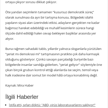
ortaya çıkıyor sorusu dikkat çekiyor.
Öte yandan seçimlerin tamamen “kusursuz demokratik süreç”
olarak sunulması da ayrı bir tartışma konusu. Bölgedeki silahlı
yapıların siyasi alan üzerindeki etkisi, adayların gerçekten ne kadar
bağımsız hareket edebildiği ve muhalif kesimlerin sürece hangi
ölçüde dahil edildiği halen cevap bekleyen başlıklar arasında yer
alıyor.
Buna rağmen sahadaki tablo, yıllardır yalnızca sloganlarla yürütülen
“şeriat mı demokrasi mi” tartışmasının pratikte çok daha karmaşık
olduğunu gösteriyor. Çünkü savaşın parçaladığı Suriye’de bazı
bölgelerde insanlar sandığa giderken, “şeriat geliyor” söylemiyle öne
çıkan birçok grubun kontrol ettiği alanlarda ise seçim, temsil veya
halk iradesine dair somut bir model hâlâ ortaya konabilmiş değil.
Kaynak: Mira Haber
İlgili Haberler
İstifa etti, sırları döktü: "ABD, virüs laboratuvarlarını saklıyor!"