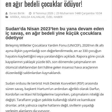
en ağır bedeli çocuklar ödüyor!
Evren Birlik
8 Temmuz 2026 | 23 Muharrem 1448 Çarşamba 10:04
AFRİKA
,
AKILDA KALANLAR
,
ÖZEL HABER
Sudan’da Nisan 2023’ten bu yana devam eden
iç savaş, en ağır bedeli yine küçük çocuklara
ödetiyor
Birleşmiş Milletler Çocuklara Yardım Fonu (UNICEF), 2026’nın ilk altı
ayına ilişkin yayımladığı son değerlendirmede, en az 330 çocuğun
hayatını kaybettiğini veya yaralandığını açıkladı. Rapora göre çocuk
kayıplarının yaklaşık yüzde 60’ı, son dönemde çatışmaların en
ölümcül silahlarından biri hâline gelen insansız hava araçlarının
düzenlediği saldırılardan kaynaklandı.
Sudan ordusu ile terörist Hızlı Destek Kuvvetleri (RSF) arasında
süren savaş, başkent Hartum’un ardından ağırlıklı olarak Darfur,
Kordofan ve Mavi Nil bölgelerine taşınırken, çatışmaların niteliği de
değişti. Tarafların yoğun şekilde kullandığı silahlı ve kamikaze
dronlar, artık yalnızca cephe hatlarını değil, sivillerin yaşadığı
yerleşim alanlarını da vuruyor.