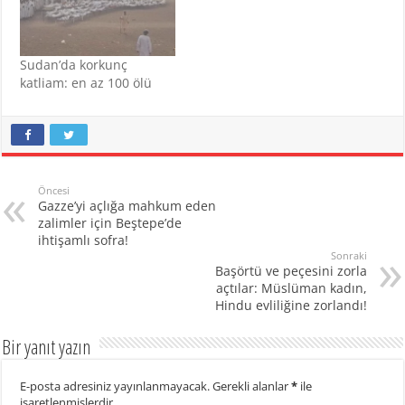
Sudan’da korkunç
katliam: en az 100 ölü
Öncesi
Gazze’yi açlığa mahkum eden
zalimler için Beştepe’de
ihtişamlı sofra!
Sonraki
Başörtü ve peçesini zorla
açtılar: Müslüman kadın,
Hindu evliliğine zorlandı!
Bir yanıt yazın
E-posta adresiniz yayınlanmayacak.
Gerekli alanlar
*
ile
işaretlenmişlerdir