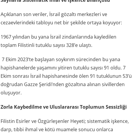
Sayılarla Sistematik İhlal ve İşkence Bilançosu
Açıklanan son veriler, İsrail gözaltı merkezleri ve
cezaevlerindeki tabloyu net bir şekilde ortaya koyuyor:
1967 yılından bu yana İsrail zindanlarında kayledilen
toplam Filistinli tutuklu sayısı 328’e ulaştı.
7 Ekim 2023’te başlayan soykırım sürecinden bu yana
hapishanelerde yaşamını yitiren tutuklu sayısı 91 oldu. 7
Ekim sonrası İsrail hapishanesinde ölen 91 tutuklunun 53’ü
doğrudan Gazze Şeridi’nden gözaltına alınan sivillerden
oluşuyor.
Zorla Kaybedilme ve Uluslararası Toplumun Sessizliği
Filistin Esirler ve Özgürleşenler Heyeti; sistematik işkence,
darp, tıbbi ihmal ve kötü muamele sonucu onlarca