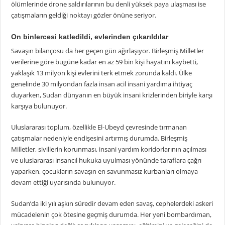
ölümlerinde drone saldırılarının bu denli yüksek paya ulaşması ise
çatışmaların geldiği noktayı gözler önüne seriyor.
On binlercesi katledildi, evlerinden çıkarıldılar
Savaşın bilançosu da her geçen gün ağırlaşıyor. Birleşmiş Milletler
verilerine göre bugüne kadar en az 59 bin kişi hayatını kaybetti,
yaklaşık 13 milyon kişi evlerini terk etmek zorunda kaldı. Ülke
genelinde 30 milyondan fazla insan acil insani yardıma ihtiyaç
duyarken, Sudan dünyanın en büyük insani krizlerinden biriyle karşı
karşıya bulunuyor.
Uluslararası toplum, özellikle El-Ubeyd çevresinde tırmanan
çatışmalar nedeniyle endişesini artırmış durumda. Birleşmiş
Milletler, sivillerin korunması, insani yardım koridorlarının açılması
ve uluslararası insancıl hukuka uyulması yönünde taraflara çağrı
yaparken, çocukların savaşın en savunmasız kurbanları olmaya
devam ettiği uyarısında bulunuyor.
Sudan’da iki yılı aşkın süredir devam eden savaş, cephelerdeki askeri
mücadelenin çok ötesine geçmiş durumda. Her yeni bombardıman,