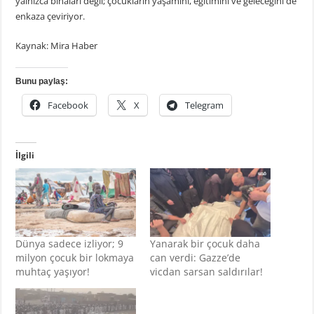
yalnızca binaları değil; çocukların yaşamını, eğitimini ve geleceğini de
enkaza çeviriyor.
Kaynak: Mira Haber
Bunu paylaş:
Facebook
X
Telegram
İlgili
Dünya sadece izliyor; 9
Yanarak bir çocuk daha
milyon çocuk bir lokmaya
can verdi: Gazze’de
muhtaç yaşıyor!
vicdan sarsan saldırılar!