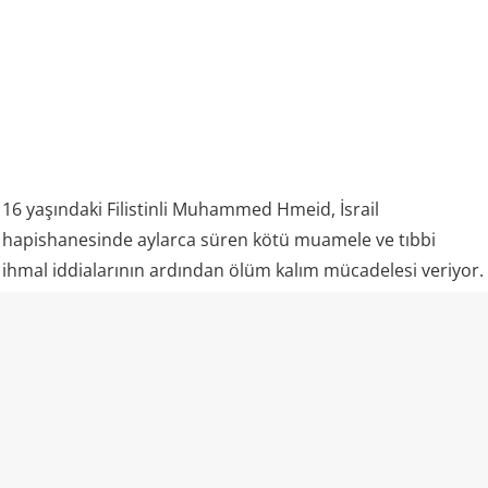
16 yaşındaki Filistinli Muhammed Hmeid, İsrail
hapishanesinde aylarca süren kötü muamele ve tıbbi
ihmal iddialarının ardından ölüm kalım mücadelesi veriyor.
25 Şubat’ta gözaltına alınarak Ofer Hapishanesi’ne
gönderilen Hmeid’e nisan ayında uyuz teşhisi konuldu.
Gerekli tedavi uygulanmadı ve hastalık ağır enfeksiyonlara
dönüştü. Ardından ciddi bir idrar yolu enfeksiyonu, yüksek
kan şekeri ve kalp rahatsızlığı gelişti.