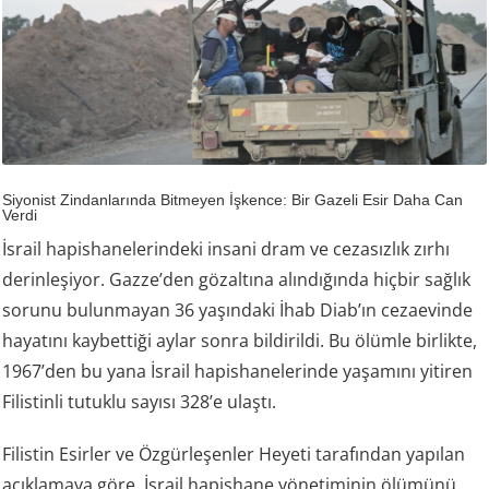
Siyonist Zindanlarında Bitmeyen İşkence: Bir Gazeli Esir Daha Can
Verdi
İsrail hapishanelerindeki insani dram ve cezasızlık zırhı
derinleşiyor. Gazze’den gözaltına alındığında hiçbir sağlık
sorunu bulunmayan 36 yaşındaki İhab Diab’ın cezaevinde
hayatını kaybettiği aylar sonra bildirildi. Bu ölümle birlikte,
1967’den bu yana İsrail hapishanelerinde yaşamını yitiren
Filistinli tutuklu sayısı 328’e ulaştı.
Filistin Esirler ve Özgürleşenler Heyeti tarafından yapılan
açıklamaya göre, İsrail hapishane yönetiminin ölümünü