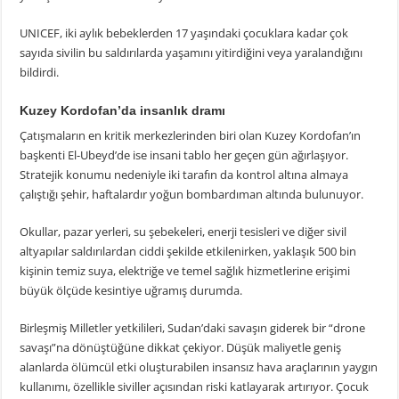
UNICEF, iki aylık bebeklerden 17 yaşındaki çocuklara kadar çok
sayıda sivilin bu saldırılarda yaşamını yitirdiğini veya yaralandığını
bildirdi.
Kuzey Kordofan’da insanlık dramı
Çatışmaların en kritik merkezlerinden biri olan Kuzey Kordofan’ın
başkenti El-Ubeyd’de ise insani tablo her geçen gün ağırlaşıyor.
Stratejik konumu nedeniyle iki tarafın da kontrol altına almaya
çalıştığı şehir, haftalardır yoğun bombardıman altında bulunuyor.
Okullar, pazar yerleri, su şebekeleri, enerji tesisleri ve diğer sivil
altyapılar saldırılardan ciddi şekilde etkilenirken, yaklaşık 500 bin
kişinin temiz suya, elektriğe ve temel sağlık hizmetlerine erişimi
büyük ölçüde kesintiye uğramış durumda.
Birleşmiş Milletler yetkilileri, Sudan’daki savaşın giderek bir “drone
savaşı”na dönüştüğüne dikkat çekiyor. Düşük maliyetle geniş
alanlarda ölümcül etki oluşturabilen insansız hava araçlarının yaygın
kullanımı, özellikle siviller açısından riski katlayarak artırıyor. Çocuk