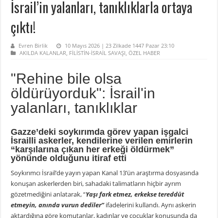
İsrail’in yalanları, tanıklıklarla ortaya
çıktı!
Evren Birlik
10 Mayıs 2026 | 23 Zilkade 1447 Pazar 23:10
AKILDA KALANLAR
,
FİLİSTİN-İSRAİL SAVAŞI
,
ÖZEL HABER
"Rehine bile olsa
öldürüyorduk": İsrail'in
yalanları, tanıklıklar
Gazze’deki soykırımda görev yapan işgalci
İsrailli askerler, kendilerine verilen emirlerin
“karşılarına çıkan her erkeği öldürmek”
yönünde olduğunu itiraf etti
Soykırımcı İsrail’de yayın yapan Kanal 13’ün araştırma dosyasında
konuşan askerlerden biri, sahadaki talimatların hiçbir ayrım
gözetmediğini anlatarak, “
Yaşı fark etmez, erkekse tereddüt
etmeyin, anında vurun dediler”
ifadelerini kullandı. Aynı askerin
aktardığına göre komutanlar, kadınlar ve çocuklar konusunda da