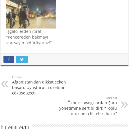
İşgalcilerden itiraf:
“Pencereden bakmayı
suç sayıp öldürüyoruz!”
Öncesi
Afganistan’dan dikkat çeken
başarı: Uyuşturucu üretimi
çöküşe geçti
Sonraki
Özbek savaşçılardan Şara
yönetimine sert bildiri: “Toplu
tutuklama listeleri hazır”
Bir yanıt yazın