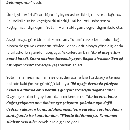
bulunuyorum”
dedi.
Üç kişiyi “terörist” sandığını söyleyen asker, iki kişinin vurulduğunu,
üçüncüsünün ise kaçtığını düşündüğünü belirtti. Daha sonra
kaçtığını sandığı kişinin Yotam Haim olduğunu öğrendiğini ifade etti.
Araştırmaya göre bir İsrail komutanı, Yotam’a askerlerin bulunduğu
binaya doğru yaklaşmasını söyledi. Ancak esir binaya yöneldiği anda
İsrail askerleri yeniden ateş açtı. Askerlerden biri,
“Bir el ateş ettim
ama ölmedi. Sonra silahım tutukluk yaptı. Başka bir asker ‘Ben işi
bitireyim’ dedi”
sözleriyle yaşananları anlattı.
Yotam’ın annesi Iris Haim ise olaydan sonra İsrail ordusuyla temas
halinde kaldığını ve gördüğü tabloyu
“iki ayağı üzerinde yürüyen
herkesi öldürme emri verilmiş gibiydi”
sözleriyle değerlendirdi.
Olayda yer alan tugay komutanının kendisine,
“Bir terörist bana
doğru geliyorsa onu öldürmeye çalışırım, yakalamaya değil”
dediğini aktaran Haim, silahsız insanların vurulup vurulmadığını
sorduğunda ise komutandan, “Elbette öldürmeliyiz. Tamamen
silahsız olsa bile”
cevabını aldığını söyledi.