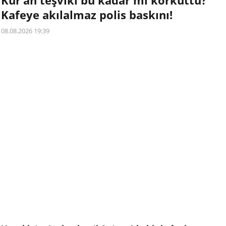
Kur’an teşviki bu kadar mı korkuttu?
Kafeye akılalmaz polis baskını!
08.08.2026 19:39