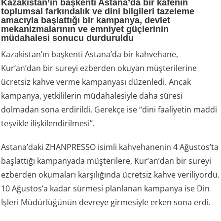
Kazakistan’ın başkenti Astana’da bir kafenin
toplumsal farkındalık ve dini bilgileri tazeleme
amacıyla başlattığı bir kampanya, devlet
mekanizmalarının ve emniyet güçlerinin
müdahalesi sonucu durduruldu
Kazakistan’ın başkenti Astana’da bir kahvehane,
Kur’an’dan bir sureyi ezberden okuyan müşterilerine
ücretsiz kahve verme kampanyası düzenledi. Ancak
kampanya, yetkililerin müdahalesiyle daha süresi
dolmadan sona erdirildi. Gerekçe ise “dini faaliyetin maddi
teşvikle ilişkilendirilmesi”.
Astana’daki ZHANPRESSO isimli kahvehanenin 4 Ağustos’ta
başlattığı kampanyada müşterilere, Kur’an’dan bir sureyi
ezberden okumaları karşılığında ücretsiz kahve veriliyordu.
10 Ağustos’a kadar sürmesi planlanan kampanya ise Din
İşleri Müdürlüğünün devreye girmesiyle erken sona erdi.