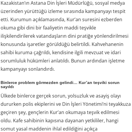
Kazakistan’ın Astana Din İşleri Müdürlüğü, sosyal medya
üzerinden yürüttüğü izleme sırasında kampanyayı tespit
etti. Kurumun açıklamasında, Kur’an suresini ezberden
okuma gibi dini bir faaliyetin maddi teşvikle
ilişkilendirilerek vatandaşların dini pratiğe yönlendirilmesi
konusunda işaretler görüldüğü belirtildi. Kahvehanenin
sahibi kuruma çağrıldı, kendisine ilgili mevzuat ve idari
sorumluluk hükümleri anlatıldı. Bunun ardından işletme
kampanyayı sonlandırdı.
Binlerce problem görmezden gelindi… Kur’an teşviki sorun
sayıldı
Ülkede binlerce gerçek sorun, yolsuzluk ve asayiş olayı
dururken polis ekiplerini ve Din İşleri Yönetimi’ni teyakkuza
geçiren şey, gençlerin Kur’an okumaya teşvik edilmesi
oldu. Kafe sahibinin kapısına dayanan yetkililer, hangi
somut yasal maddenin ihlal edildiğini açıkça