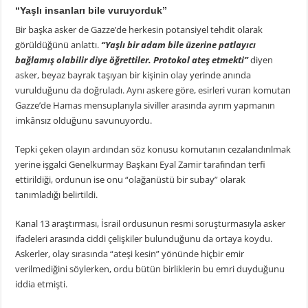
“Yaşlı insanları bile vuruyorduk”
Bir başka asker de Gazze’de herkesin potansiyel tehdit olarak
görüldüğünü anlattı.
“Yaşlı bir adam bile üzerine patlayıcı
bağlamış olabilir diye öğrettiler. Protokol ateş etmekti”
diyen
asker, beyaz bayrak taşıyan bir kişinin olay yerinde anında
vurulduğunu da doğruladı. Aynı askere göre, esirleri vuran komutan
Gazze’de Hamas mensuplarıyla siviller arasında ayrım yapmanın
imkânsız olduğunu savunuyordu.
Tepki çeken olayın ardından söz konusu komutanın cezalandırılmak
yerine işgalci Genelkurmay Başkanı Eyal Zamir tarafından terfi
ettirildiği, ordunun ise onu “olağanüstü bir subay” olarak
tanımladığı belirtildi.
Kanal 13 araştırması, İsrail ordusunun resmi soruşturmasıyla asker
ifadeleri arasında ciddi çelişkiler bulunduğunu da ortaya koydu.
Askerler, olay sırasında “ateşi kesin” yönünde hiçbir emir
verilmediğini söylerken, ordu bütün birliklerin bu emri duyduğunu
iddia etmişti.