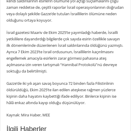
kendi saldırılarının esirlerin ölümüne yol açtığı suçlamalarını çoğu
zaman reddetse de, çeşitli raporlar İsrail operasyonlarının doğrudan
veya dolaylı şekilde Gazze’de tutulan İsraillilerin ölümüne neden
olduğunu ortaya koyuyor.
İsrail gazetesi Maariv de Ekim 2025’te yayımladığı haberde, İsrailli
yetkililere dayandırdığı bilgilerde çok sayıda esirin özellikle savaşın
ilk dönemlerinde düzenlenen İsrail saldırılarında öldüğünü yazmıştı.
Ayrıca 7 Ekim 2023’te İsrail ordusunun, İsraillilerin kaçırılmasını
engellemek amacıyla esirlerin zarar görmesi pahasına ateş
açılmasına izin veren tartışmalı “Hannibal Protokolü”nü devreye
soktuğu da belirtilmişti.
Gazze’de iki yılı aşan savaş boyunca 72 binden fazla Filistinlinin
öldürüldüğü, Ekim 2025’te ilan edilen ateşkese rağmen yüzlerce
kişinin daha hayatını kaybettiği ifade ediliyor. Binlerce kişinin ise
hâlâ enkaz altında kayıp olduğu düşünülüyor.
Kaynak: Mira Haber, MEE
İlgili Haberler