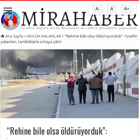
A-
A
A+
Ana Sayfa
/
AKILDA KALANLAR
/
“Rehine bile olsa öldürüyorduk”: İsrail’in
yalanları, tanıklıklarla ortaya çıktı!
“Rehine bile olsa öldürüyorduk”: