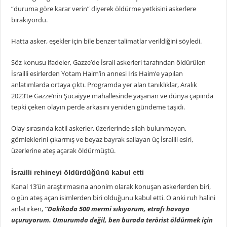
“duruma göre karar verin” diyerek öldürme yetkisini askerlere
bırakıyordu.
Hatta asker, eşekler için bile benzer talimatlar verildiğini söyledi.
Söz konusu ifadeler, Gazze’de İsrail askerleri tarafından öldürülen
İsrailli esirlerden Yotam Haim’in annesi Iris Haim’e yapılan
anlatımlarda ortaya çıktı. Programda yer alan tanıklıklar, Aralık
2023’te Gazze’nin Şucaiyye mahallesinde yaşanan ve dünya çapında
tepki çeken olayın perde arkasını yeniden gündeme taşıdı.
Olay sırasında katil askerler, üzerlerinde silah bulunmayan,
gömleklerini çıkarmış ve beyaz bayrak sallayan üç İsrailli esiri,
üzerlerine ateş açarak öldürmüştü.
İsrailli rehineyi öldürdüğünü kabul etti
Kanal 13’ün araştırmasına anonim olarak konuşan askerlerden biri,
o gün ateş açan isimlerden biri olduğunu kabul etti. O anki ruh halini
anlatırken,
“Dakikada 500 mermi sıkıyorum, etrafı havaya
uçuruyorum. Umurumda değil, ben burada terörist öldürmek için