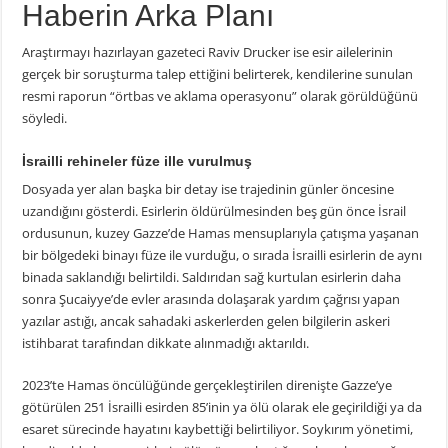
Haberin Arka Planı
Araştırmayı hazırlayan gazeteci Raviv Drucker ise esir ailelerinin
gerçek bir soruşturma talep ettiğini belirterek, kendilerine sunulan
resmi raporun “örtbas ve aklama operasyonu” olarak görüldüğünü
söyledi.
İsrailli rehineler füze ille vurulmuş
Dosyada yer alan başka bir detay ise trajedinin günler öncesine
uzandığını gösterdi. Esirlerin öldürülmesinden beş gün önce İsrail
ordusunun, kuzey Gazze’de Hamas mensuplarıyla çatışma yaşanan
bir bölgedeki binayı füze ile vurduğu, o sırada İsrailli esirlerin de aynı
binada saklandığı belirtildi. Saldırıdan sağ kurtulan esirlerin daha
sonra Şucaiyye’de evler arasında dolaşarak yardım çağrısı yapan
yazılar astığı, ancak sahadaki askerlerden gelen bilgilerin askeri
istihbarat tarafından dikkate alınmadığı aktarıldı.
2023’te Hamas öncülüğünde gerçekleştirilen direnişte Gazze’ye
götürülen 251 İsrailli esirden 85’inin ya ölü olarak ele geçirildiği ya da
esaret sürecinde hayatını kaybettiği belirtiliyor. Soykırım yönetimi,