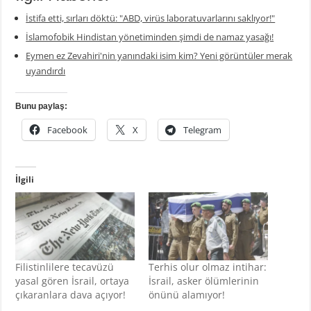
İstifa etti, sırları döktü: "ABD, virüs laboratuvarlarını saklıyor!"
İslamofobik Hindistan yönetiminden şimdi de namaz yasağı!
Eymen ez Zevahiri'nin yanındaki isim kim? Yeni görüntüler merak
uyandırdı
Bunu paylaş:
Facebook
X
Telegram
İlgili
Filistinlilere tecavüzü
Terhis olur olmaz intihar:
yasal gören İsrail, ortaya
İsrail, asker ölümlerinin
çıkaranlara dava açıyor!
önünü alamıyor!