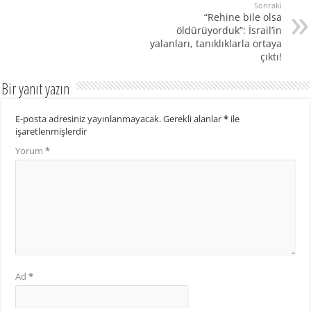
Sonraki
“Rehine bile olsa
öldürüyorduk”: İsrail’in
yalanları, tanıklıklarla ortaya
çıktı!
Bir yanıt yazın
E-posta adresiniz yayınlanmayacak.
Gerekli alanlar
*
ile
işaretlenmişlerdir
Yorum
*
Ad
*