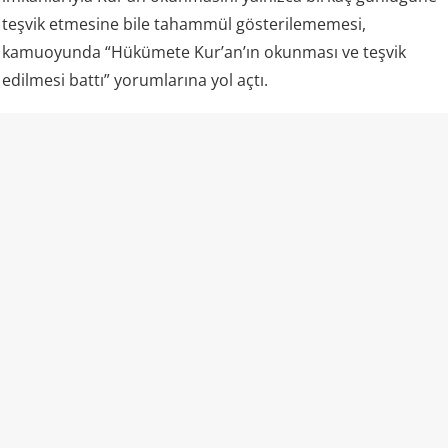
teşvik etmesine bile tahammül gösterilememesi,
kamuoyunda “Hükümete Kur’an’ın okunması ve teşvik
edilmesi battı” yorumlarına yol açtı.
Kazakistan ve “laiklik”
Kazakistan rejimi kendisini laik bir devlet olarak tanımlıyor
ve resmi mevzuatında vatandaşların vicdan ve din
özgürlüğünü güvence altına aldığını belirtiyor. Aynı kanun,
insanların dini inançlarını yayma ve dini faaliyetlere katılma
hakkına sahip olduğunu da ifade ediyor.
Ancak uygulamada dini alan üzerindeki devlet denetimi
oldukça geniş.
ABD Uluslararası Dini Özgürlükler Komisyonu bile
(USCIRF), Kazakistan’daki dini özgürlük koşullarını “zayıf”