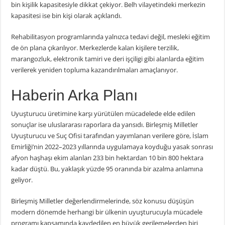
bin kişilik kapasitesiyle dikkat çekiyor. Belh vilayetindeki merkezin
kapasitesi ise bin kişi olarak açıklandı.
Rehabilitasyon programlarında yalnızca tedavi değil, mesleki eğitim
de ön plana çıkarılıyor. Merkezlerde kalan kişilere terzilik,
marangozluk, elektronik tamiri ve deri işçiligi gibi alanlarda eğitim
verilerek yeniden topluma kazandırılmaları amaçlanıyor.
Haberin Arka Planı
Uyuşturucu üretimine karşı yürütülen mücadelede elde edilen
sonuçlar ise uluslararası raporlara da yansıdı.
Birleşmiş Milletler
Uyuşturucu ve Suç Ofisi
tarafından yayımlanan verilere göre, İslam
Emirliği’nin 2022–2023 yıllarında uygulamaya koyduğu yasak sonrası
afyon haşhaşı ekim alanları 233 bin hektardan 10 bin 800 hektara
kadar düştü. Bu, yaklaşık yüzde 95 oranında bir azalma anlamına
geliyor.
Birleşmiş Milletler değerlendirmelerinde, söz konusu düşüşün
modern dönemde herhangi bir ülkenin uyuşturucuyla mücadele
programı kapsamında kaydedilen en büyük gerilemelerden biri