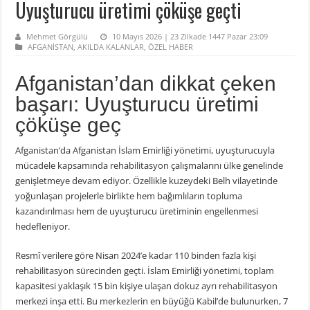
Uyuşturucu üretimi çöküşe geçti
Mehmet Görgülü
10 Mayıs 2026 | 23 Zilkade 1447 Pazar 23:09
AFGANİSTAN
,
AKILDA KALANLAR
,
ÖZEL HABER
Afganistan’dan dikkat çeken
başarı: Uyuşturucu üretimi
çöküşe geç
Afganistan’da
Afganistan İslam Emirliği
yönetimi, uyuşturucuyla
mücadele kapsamında rehabilitasyon çalışmalarını ülke genelinde
genişletmeye devam ediyor. Özellikle kuzeydeki
Belh
vilayetinde
yoğunlaşan projelerle birlikte hem bağımlıların topluma
kazandırılması hem de uyuşturucu üretiminin engellenmesi
hedefleniyor.
Resmî verilere göre Nisan 2024’e kadar 110 binden fazla kişi
rehabilitasyon sürecinden geçti. İslam Emirliği yönetimi, toplam
kapasitesi yaklaşık 15 bin kişiye ulaşan dokuz ayrı rehabilitasyon
merkezi inşa etti. Bu merkezlerin en büyüğü
Kabil
’de bulunurken, 7