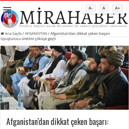
A-
A
A+
Ana Sayfa
/
AFGANİSTAN
/
Afganistan’dan dikkat çeken başarı:
Uyuşturucu üretimi çöküşe geçti
Afganistan’dan dikkat çeken başarı: