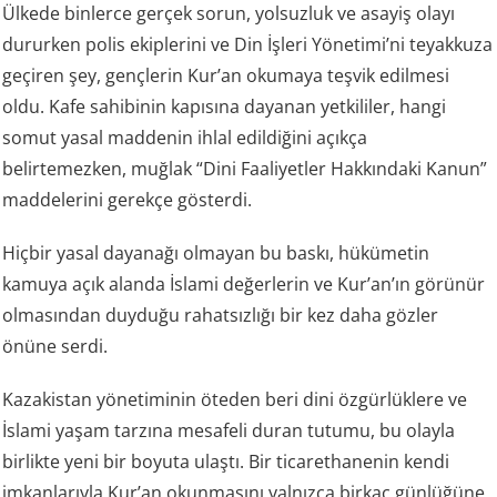
Ülkede binlerce gerçek sorun, yolsuzluk ve asayiş olayı
dururken polis ekiplerini ve Din İşleri Yönetimi’ni teyakkuza
geçiren şey, gençlerin Kur’an okumaya teşvik edilmesi
oldu. Kafe sahibinin kapısına dayanan yetkililer, hangi
somut yasal maddenin ihlal edildiğini açıkça
belirtemezken, muğlak “Dini Faaliyetler Hakkındaki Kanun”
maddelerini gerekçe gösterdi.
Hiçbir yasal dayanağı olmayan bu baskı, hükümetin
kamuya açık alanda İslami değerlerin ve Kur’an’ın görünür
olmasından duyduğu rahatsızlığı bir kez daha gözler
önüne serdi.
Kazakistan yönetiminin öteden beri dini özgürlüklere ve
İslami yaşam tarzına mesafeli duran tutumu, bu olayla
birlikte yeni bir boyuta ulaştı. Bir ticarethanenin kendi
imkanlarıyla Kur’an okunmasını yalnızca birkaç günlüğüne