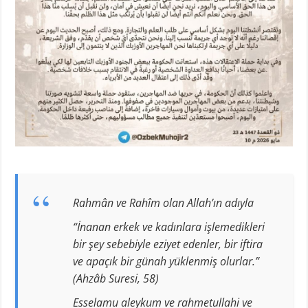
Rahmân ve Rahîm olan Allah’ın adıyla
“İnanan erkek ve kadınlara işlemedikleri
bir şey sebebiyle eziyet edenler, bir iftira
ve apaçık bir günah yüklenmiş olurlar.”
(Ahzâb Suresi, 58)
Esselamu aleykum ve rahmetullahi ve