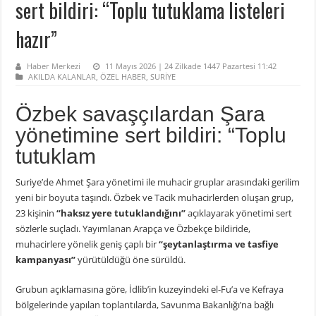
sert bildiri: “Toplu tutuklama listeleri
hazır”
Haber Merkezi
11 Mayıs 2026 | 24 Zilkade 1447 Pazartesi 11:42
AKILDA KALANLAR
,
ÖZEL HABER
,
SURİYE
Özbek savaşçılardan Şara
yönetimine sert bildiri: “Toplu
tutuklam
Suriye’de Ahmet Şara yönetimi ile muhacir gruplar arasındaki gerilim
yeni bir boyuta taşındı. Özbek ve Tacik muhacirlerden oluşan grup,
23 kişinin
“haksız yere tutuklandığını”
açıklayarak yönetimi sert
sözlerle suçladı. Yayımlanan Arapça ve Özbekçe bildiride,
muhacirlere yönelik geniş çaplı bir
“şeytanlaştırma ve tasfiye
kampanyası”
yürütüldüğü öne sürüldü.
Grubun açıklamasına göre, İdlib’in kuzeyindeki el-Fu’a ve Kefraya
bölgelerinde yapılan toplantılarda, Savunma Bakanlığı’na bağlı