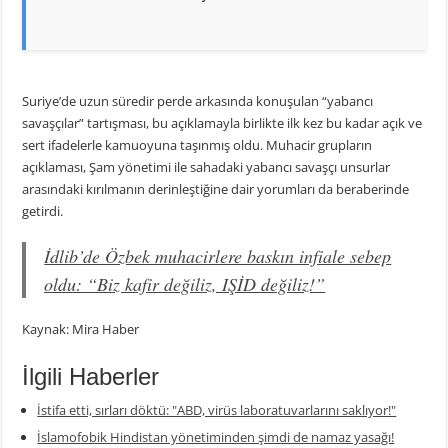
Suriye’de uzun süredir perde arkasında konuşulan “yabancı
savaşçılar” tartışması, bu açıklamayla birlikte ilk kez bu kadar açık ve
sert ifadelerle kamuoyuna taşınmış oldu. Muhacir grupların
açıklaması, Şam yönetimi ile sahadaki yabancı savaşçı unsurlar
arasındaki kırılmanın derinleştiğine dair yorumları da beraberinde
getirdi.
İdlib’de Özbek muhacirlere baskın infiale sebep
oldu: “Biz kafir değiliz, IŞİD değiliz!”
Kaynak: Mira Haber
İlgili Haberler
İstifa etti, sırları döktü: "ABD, virüs laboratuvarlarını saklıyor!"
İslamofobik Hindistan yönetiminden şimdi de namaz yasağı!