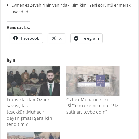
Eymen ez Zevahiri'nin yanındaki isim kim? Yeni görüntüler merak
uyandırdı
Bunu paylaş:
Facebook
X
Telegram
İlgili
Fransızlardan Özbek
Özbek Muhacir krizi
savaşçılara
IŞİD’e malzeme oldu: “Sizi
teşekkür..Muhacir
sattılar, tevbe edin”
dayanışması Şara için
tehdit mi?