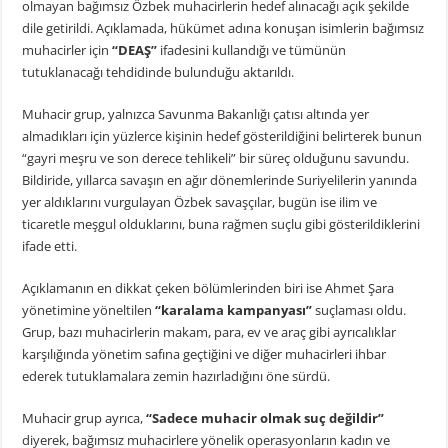
olmayan bağımsız Özbek muhacirlerin hedef alınacağı açık şekilde
dile getirildi. Açıklamada, hükümet adına konuşan isimlerin bağımsız
muhacirler için
“DEAŞ”
ifadesini kullandığı ve tümünün
tutuklanacağı tehdidinde bulunduğu aktarıldı.
Muhacir grup, yalnızca Savunma Bakanlığı çatısı altında yer
almadıkları için yüzlerce kişinin hedef gösterildiğini belirterek bunun
“gayri meşru ve son derece tehlikeli” bir süreç olduğunu savundu.
Bildiride, yıllarca savaşın en ağır dönemlerinde Suriyelilerin yanında
yer aldıklarını vurgulayan Özbek savaşçılar, bugün ise ilim ve
ticaretle meşgul olduklarını, buna rağmen suçlu gibi gösterildiklerini
ifade etti.
Açıklamanın en dikkat çeken bölümlerinden biri ise Ahmet Şara
yönetimine yöneltilen
“karalama kampanyası”
suçlaması oldu.
Grup, bazı muhacirlerin makam, para, ev ve araç gibi ayrıcalıklar
karşılığında yönetim safına geçtiğini ve diğer muhacirleri ihbar
ederek tutuklamalara zemin hazırladığını öne sürdü.
Muhacir grup ayrıca,
“Sadece muhacir olmak suç değildir”
diyerek, bağımsız muhacirlere yönelik operasyonların kadın ve