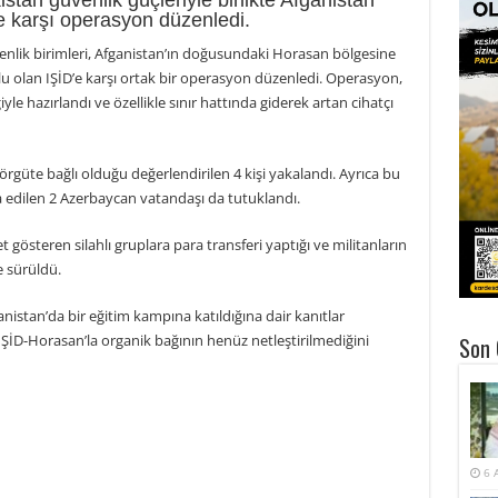
stan güvenlik güçleriyle birlikte Afganistan
’e karşı operasyon düzenledi.
venlik birimleri, Afganistan’ın doğusundaki Horasan bölgesine
olu olan IŞİD’e karşı ortak bir operasyon düzenledi. Operasyon,
ğiyle hazırlandı ve özellikle sınır hattında giderek artan cihatçı
rgüte bağlı olduğu değerlendirilen 4 kişi yakalandı. Ayrıca bu
dia edilen 2 Azerbaycan vatandaşı da tutuklandı.
 gösteren silahlı gruplara para transferi yaptığı ve militanların
e sürüldü.
Afganistan’da bir eğitim kampına katıldığına dair kanıtlar
İD-Horasan’la organik bağının henüz netleştirilmediğini
Son 
6 