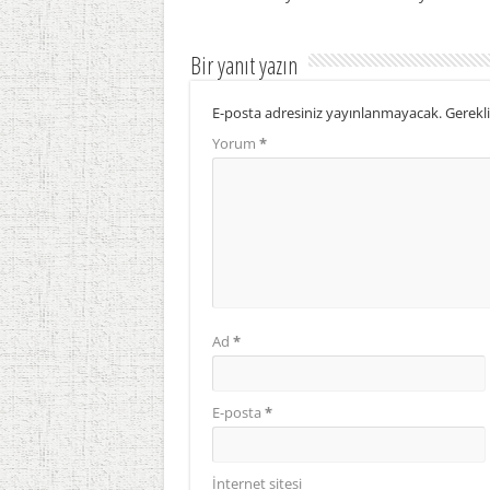
Bir yanıt yazın
E-posta adresiniz yayınlanmayacak.
Gerekli
Yorum
*
Ad
*
E-posta
*
İnternet sitesi