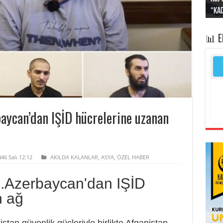
“Kad
Irak
yapt
kayı
bası
📊 
rbaycan’dan IŞİD hücrelerine uzanan
46 Salı 12:12
AKILDA KALANLAR
,
ASYA
,
ÖZEL HABER
n..Azerbaycan'dan IŞİD
n ağ