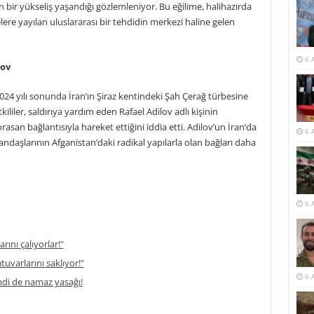
 bir yükseliş yaşandığı gözlemleniyor. Bu eğilime, halihazırda
ere yayılan uluslararası bir tehdidin merkezi haline gelen
6 
lov
 2024 yılı sonunda İran’ın Şiraz kentindeki Şah Çerağ türbesine
kililer, saldırıya yardım eden Rafael Adilov adlı kişinin
an bağlantısıyla hareket ettiğini iddia etti. Adilov’un İran’da
6 
daşlarının Afganistan’daki radikal yapılarla olan bağları daha
6 
rını çalıyorlar!"
atuvarlarını saklıyor!"
6 
di de namaz yasağı!