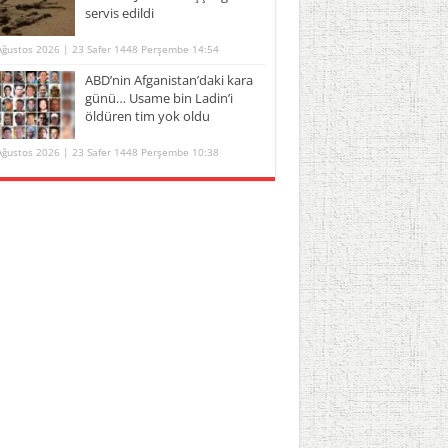
servis edildi
Ağustos 2026 | 23 Safer 1448 Perşembe 14:54
ABD’nin Afganistan’daki kara
günü… Usame bin Ladin’i
öldüren tim yok oldu
Ağustos 2026 | 23 Safer 1448 Perşembe 10:38