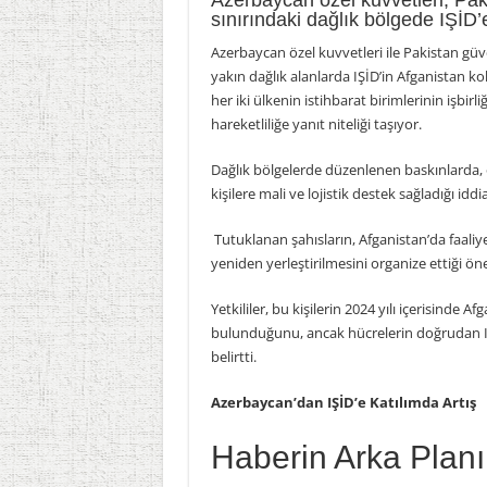
Azerbaycan özel kuvvetleri, Paki
sınırındaki dağlık bölgede IŞİD
Azerbaycan özel kuvvetleri ile Pakistan gü
yakın dağlık alanlarda IŞİD’in Afganistan k
her iki ülkenin istihbarat birimlerinin işbirli
hareketliliğe yanıt niteliği taşıyor.
Dağlık bölgelerde düzenlenen baskınlarda, ö
kişilere mali ve lojistik destek sağladığı id
Tutuklanan şahısların, Afganistan’da faaliyet
yeniden yerleştirilmesini organize ettiği ön
Yetkililer, bu kişilerin 2024 yılı içerisinde 
bulunduğunu, ancak hücrelerin doğrudan IŞ
belirtti.
Azerbaycan’dan IŞİD’e Katılımda Artış
Haberin Arka Planı