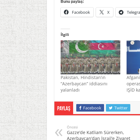
Bunu paylaş:
Facebook
X
Telegr
İlgili
Pakistan, Hindistan’ın
Afgani
“Azerbaycan” iddiasını
operas
yalanladı
IŞİD k
Facebook
Twitter
Paylaş
Öncesi
Gazze’de Katliam Sürerken,
Azerbaycan’dan İsrail’e Ziyaret