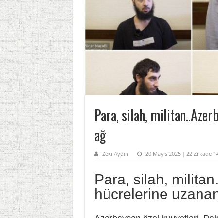
Para, silah, militan..Aze
ağ
Zeki Aydın
20 Mayıs 2025 | 22 Zilkade 14
Para, silah, milita
hücrelerine uzana