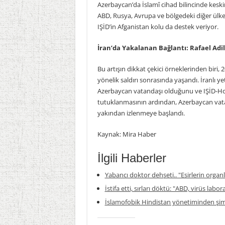
Azerbaycan’da İslamî cihad bilincinde keskin
ABD, Rusya, Avrupa ve bölgedeki diğer ülkel
IŞİD’in Afganistan kolu da destek veriyor.
İran’da Yakalanan Bağlantı: Rafael Adi
Bu artışın dikkat çekici örneklerinden biri,
yönelik saldırı sonrasında yaşandı. İranlı yet
Azerbaycan vatandaşı olduğunu ve IŞİD-Horas
tutuklanmasının ardından, Azerbaycan vatan
yakından izlenmeye başlandı.
Kaynak: Mira Haber
İlgili Haberler
Yabancı doktor dehşeti.. "Esirlerin organla
İstifa etti, sırları döktü: "ABD, virüs labor
İslamofobik Hindistan yönetiminden şim