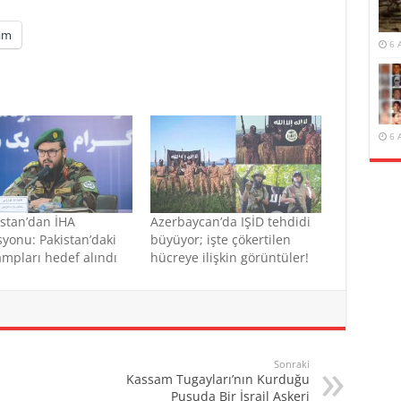
am
6 
6 
stan’dan İHA
Azerbaycan’da IŞİD tehdidi
yonu: Pakistan’daki
büyüyor; işte çökertilen
ampları hedef alındı
hücreye ilişkin görüntüler!
Sonraki
Kassam Tugayları’nın Kurduğu
Pusuda Bir İsrail Askeri