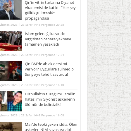
Çin’in vitrin turlarına Diyanet
Akademisi de katıldı! “Her şey
güllük gülistanlık”
propagandası
Ağustos 2026 | 23 Safer 1448 Perşembe 20:28
İslam geleneği kazandı:
Kırgızistan cenaze yakmayı
tamamen yasakladı
Ağustos 2026 | 23 Safer 1448 Perşembe 17:24
Çin BM’de ahlak dersi mi
veriyor? Uygurlara zulmedip
Suriye’ye tehdit savurdu!
Ağustos 2026 | 23 Safer 1448 Perşembe 16:10
Hizbullah’ın tuzağı mı, İsrail’in
hatası mı? Siyonist askerlerin
ölümünde belirsizlik!
Ağustos 2026 | 23 Safer 1448 Perşembe 16:08
Mali’de tepki çeken iddia: Ölen
askerler JNIM savaşçısı gibi