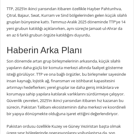
TTP, 2025’in ikinci yarısından itibaren özellikle Hayber Pahtunhva,
Çitral, Bajaur, Swat, Kurram ve Sind bölgelerinden gelen küçük silahlı
grupları bünyesine kattı. Temmuz-Aralık 2025 döneminde TTP’ye 14
yeni grubun katıldığı açıklanırken, aynı süreçte Jamaat-ul-Ahrar da
en az 6 farklı grubun örgüte katıldığını duyurdu.
Haberin Arka Planı
Son dönemde artan grup birleşmelerinin arkasında, küçük silahlı
yapıların daha güçlü bir komuta merkezi altında faaliyet gösterme
isteği görülüyor. TTP ve ona bağlı örgütler, bu birleşmeler sayesinde
insan kaynağı, lojistik ağ, finansman ve istihbarat kapasitesini
artırmayı hedeflerken; yerel gruplar ise daha geniş imkânlara ve
korumaya sahip yapılara katılarak varlıklarını sürdürmeye çalışıyor.
Güvenlik çevreleri, 2025’in ikinci yarısından itibaren hız kazanan bu
sürecin, Pakistan Talibanı ekosisteminin daha merkezi ve koordineli
bir yapıya dönüşmekte olduğuna işaret ettiğini değerlendiriyor.
Pakistan ordusu özellikle Kuzey ve Güney Veziristan başta olmak
üzere sınır bölgelerinde operasyonlarını yoğunlaştırsa da, son