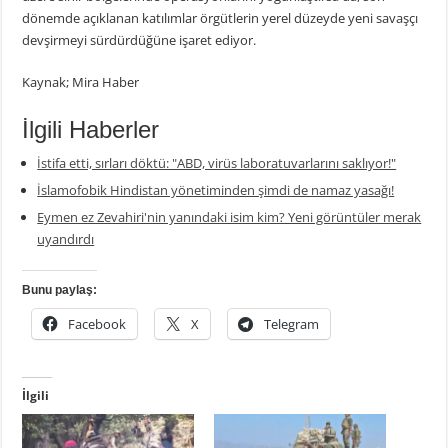
dönemde açıklanan katılımlar örgütlerin yerel düzeyde yeni savaşçı
devşirmeyi sürdürdüğüne işaret ediyor.
Kaynak; Mira Haber
İlgili Haberler
İstifa etti, sırları döktü: "ABD, virüs laboratuvarlarını saklıyor!"
İslamofobik Hindistan yönetiminden şimdi de namaz yasağı!
Eymen ez Zevahiri'nin yanındaki isim kim? Yeni görüntüler merak
uyandırdı
Bunu paylaş:
Facebook
X
Telegram
İlgili