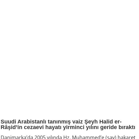
Suudi Arabistanlı tanınmış vaiz Şeyh Halid er-
Râşid’in cezaevi hayatı yirminci yılını geride bıraktı
Danimarka’da 2005 yılında Hz. Muhammed’e (sav) hakaret