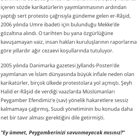
içeren sözde karikatürlerin yayımlanmasının ardından
yaptığı sert protesto çağrısıyla gündeme gelen er-Râşid,
2006 yılında Umre ibadeti için bulunduğu Mekke’de
gözaltına alındı. O tarihten bu yana özgürlüğüne
kavuşamayan vaiz, insan hakları kuruluşlarının raporlarına
göre yıllardır ağır cezaevi koşullarında tutuluyor.
2005 yılında Danimarka gazetesi Jyllands-Posten’de
yayımlanan ve İslam dünyasında büyük infiale neden olan
karikatürler, birçok ülkede protestolara yol açmıştı. Şeyh
Halid er-Râşid de verdiği vaazlarda Müslümanları
Peygamber Efendimiz’e (sav) yönelik hakaretlere sessiz
kalmamaya çağırmış, Suudi yönetiminin bu konuda daha
net bir tavır alması gerektiğini dile getirmişti.
“Ey ümmet, Peygamberinizi savunmayacak mısınız?”