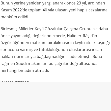
Bunun yerine yeniden yargılanarak önce 23 yıl, ardından
Kasım 2022’de toplam 40 yıla ulaşan yeni hapis cezalarına
mahkûm edildi.
Birleşmiş Milletler Keyfi Gözaltılar Çalışma Grubu ise daha
önce yayımladığı değerlendirmede, Halid er-Râşid’in
özgürlüğünden mahrum bırakılmasının keyfi nitelik taşıdığı
sonucuna varmış ve tutukluluğunun uluslararası insan
hakları normlarıyla bağdaşmadığını ifade etmişti. Buna
rağmen Suudi makamları bu çağrılar doğrultusunda
herhangi bir adım atmadı.
İşkence raporları
Ailesi ve çeşitli insan hakları kuruluşları, Şeyh Halid er-
Râşid’in cezaevinde yıllardır kötü muameleye maruz
bırakıldığını öne sürüyor. Raporlarda uzun süre hücre
hapsinde tutulduğu, fiziksel ve psikolojik baskıya maruz