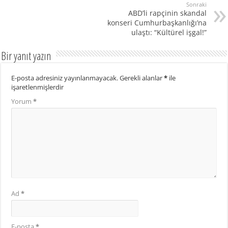
Sonraki
ABD’li rapçinin skandal
konseri Cumhurbaşkanlığı’na
ulaştı: “Kültürel işgal!”
Bir yanıt yazın
E-posta adresiniz yayınlanmayacak.
Gerekli alanlar
*
ile
işaretlenmişlerdir
Yorum
*
Ad
*
E-posta
*