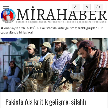
A-
A
A+
Ana Sayfa
/
ORTADOĞU
/
Pakistan’da kritik gelişme; silahlı gruplar TTP
çatısı altında birleşiyor!
Pakistan’da kritik gelişme; silahlı