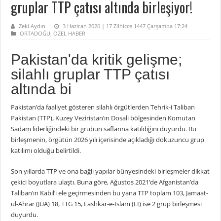
gruplar TTP çatısı altında birleşiyor!
Zeki Aydın
3 Haziran 2026 | 17 Zilhicce 1447 Çarşamba 17:24
ORTADOĞU
,
ÖZEL HABER
Pakistan'da kritik gelişme;
silahlı gruplar TTP çatısı
altında bi
Pakistan’da faaliyet gösteren silahlı örgütlerden Tehrik-i Taliban
Pakistan (TTP), Kuzey Veziristan’ın Dosali bölgesinden Komutan
Sadam liderliğindeki bir grubun saflarına katıldığını duyurdu. Bu
birleşmenin, örgütün 2026 yılı içerisinde açıkladığı dokuzuncu grup
katılımı olduğu belirtildi.
Son yıllarda TTP ve ona bağlı yapılar bünyesindeki birleşmeler dikkat
çekici boyutlara ulaştı. Buna göre, Ağustos 2021’de Afganistan’da
Taliban’ın Kabil’i ele geçirmesinden bu yana TTP toplam 103, Jamaat-
ul-Ahrar (JUA) 18, TTG 15, Lashkar-e-Islam (LI) ise 2 grup birleşmesi
duyurdu.