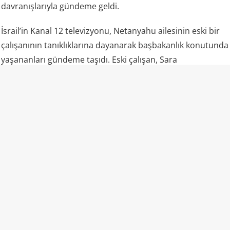
davranışlarıyla gündeme geldi.
İsrail’in Kanal 12 televizyonu, Netanyahu ailesinin eski bir
çalışanının tanıklıklarına dayanarak başbakanlık konutunda
yaşananları gündeme taşıdı. Eski çalışan, Sara
Netanyahu’nun personele fiziksel müdahalede
bulunduğunu, onları aşağıladığını ve yabancı işçiler ile
Mizrahi Yahudilere karşı ayrımcı tutum sergilediğini anlattı.
Çalışanın aktardığına göre Sara Netanyahu, temizlikten
memnun kalmadığı zamanlarda personele müdahale
etmekten geri durmadı. Aynı çalışan, yetersiz temizlik
gerekçesiyle üç kez itildiğini söyledi.
Sara Netanyahu’nun “psikologluk” yeteneği de dikkat çekti.
Eski çalışan, otizmli bir oğlu olduğunu söylediğinde
Netanyahu’nun kendisine ülkenin en büyük psikoloğu