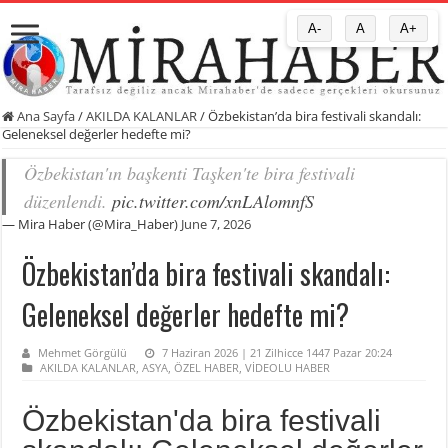
A-
A
A+
Ana Sayfa
/
AKILDA KALANLAR
/
Özbekistan’da bira festivali skandalı:
Geleneksel değerler hedefte mi?
Özbekistan'ın başkenti Taşken'te bira festivali
düzenlendi.
pic.twitter.com/xnLAlomnfS
— Mira Haber (@Mira_Haber)
June 7, 2026
Özbekistan’da bira festivali skandalı:
Geleneksel değerler hedefte mi?
Mehmet Görgülü
7 Haziran 2026 | 21 Zilhicce 1447 Pazar 20:24
AKILDA KALANLAR
,
ASYA
,
ÖZEL HABER
,
VİDEOLU HABER
Özbekistan'da bira festivali