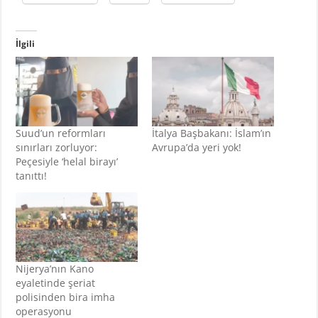
İlgili
Suud’un reformları
İtalya Başbakanı: İslam’ın
sınırları zorluyor:
Avrupa’da yeri yok!
Peçesiyle ‘helal birayı’
tanıttı!
Nijerya’nın Kano
eyaletinde şeriat
polisinden bira imha
operasyonu