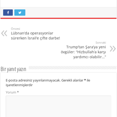
Öncesi
Lübnan’da operasyonlar
sürerken İsrail’e çifte darbe!
Sonraki
Trump’tan Şara’ya yeni
övgüler: “Hizbullah’a karşı
yardımcı olabilir…”
Bir yanıt yazın
E-posta adresiniz yayınlanmayacak.
Gerekli alanlar
*
ile
işaretlenmişlerdir
Yorum
*