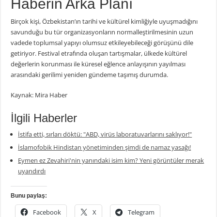
Haberin Arka Planı
Birçok kişi, Özbekistan’ın tarihi ve kültürel kimliğiyle uyuşmadığını
savunduğu bu tür organizasyonların normalleştirilmesinin uzun
vadede toplumsal yapıyı olumsuz etkileyebileceği görüşünü dile
getiriyor. Festival etrafında oluşan tartışmalar, ülkede kültürel
değerlerin korunması ile küresel eğlence anlayışının yayılması
arasındaki gerilimi yeniden gündeme taşımış durumda.
Kaynak: Mira Haber
İlgili Haberler
İstifa etti, sırları döktü: "ABD, virüs laboratuvarlarını saklıyor!"
İslamofobik Hindistan yönetiminden şimdi de namaz yasağı!
Eymen ez Zevahiri'nin yanındaki isim kim? Yeni görüntüler merak
uyandırdı
Bunu paylaş:
Facebook
X
Telegram