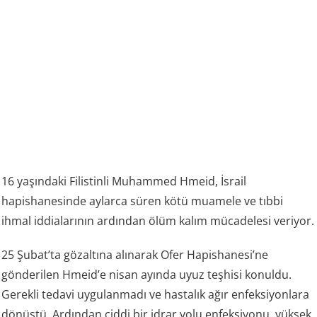
16 yaşındaki Filistinli Muhammed Hmeid, İsrail
hapishanesinde aylarca süren kötü muamele ve tıbbi
ihmal iddialarının ardından ölüm kalım mücadelesi veriyor.
25 Şubat’ta gözaltına alınarak Ofer Hapishanesi’ne
gönderilen Hmeid’e nisan ayında uyuz teşhisi konuldu.
Gerekli tedavi uygulanmadı ve hastalık ağır enfeksiyonlara
dönüştü. Ardından ciddi bir idrar yolu enfeksiyonu, yüksek