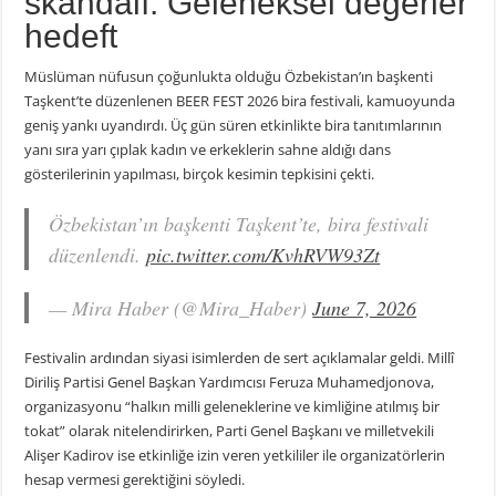
skandalı: Geleneksel değerler
hedeft
Müslüman nüfusun çoğunlukta olduğu Özbekistan’ın başkenti
Taşkent’te düzenlenen BEER FEST 2026 bira festivali, kamuoyunda
geniş yankı uyandırdı. Üç gün süren etkinlikte bira tanıtımlarının
yanı sıra yarı çıplak kadın ve erkeklerin sahne aldığı dans
gösterilerinin yapılması, birçok kesimin tepkisini çekti.
Özbekistan’ın başkenti Taşkent’te, bira festivali
düzenlendi.
pic.twitter.com/KvhRVW93Zt
— Mira Haber (@Mira_Haber)
June 7, 2026
Festivalin ardından siyasi isimlerden de sert açıklamalar geldi. Millî
Diriliş Partisi Genel Başkan Yardımcısı Feruza Muhamedjonova,
organizasyonu “halkın milli geleneklerine ve kimliğine atılmış bir
tokat” olarak nitelendirirken, Parti Genel Başkanı ve milletvekili
Alişer Kadirov ise etkinliğe izin veren yetkililer ile organizatörlerin
hesap vermesi gerektiğini söyledi.