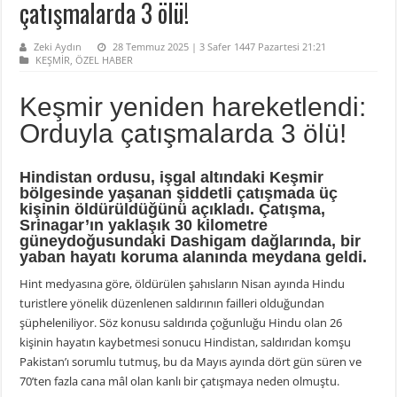
çatışmalarda 3 ölü!
Zeki Aydın
28 Temmuz 2025 | 3 Safer 1447 Pazartesi 21:21
KEŞMİR
,
ÖZEL HABER
Keşmir yeniden hareketlendi:
Orduyla çatışmalarda 3 ölü!
Hindistan ordusu, işgal altındaki Keşmir
bölgesinde yaşanan şiddetli çatışmada üç
kişinin öldürüldüğünü açıkladı. Çatışma,
Srinagar’ın yaklaşık 30 kilometre
güneydoğusundaki Dashigam dağlarında, bir
yaban hayatı koruma alanında meydana geldi.
Hint medyasına göre, öldürülen şahısların Nisan ayında Hindu
turistlere yönelik düzenlenen saldırının failleri olduğundan
şüpheleniliyor. Söz konusu saldırıda çoğunluğu Hindu olan 26
kişinin hayatın kaybetmesi sonucu Hindistan, saldırıdan komşu
Pakistan’ı sorumlu tutmuş, bu da Mayıs ayında dört gün süren ve
70’ten fazla cana mâl olan kanlı bir çatışmaya neden olmuştu.