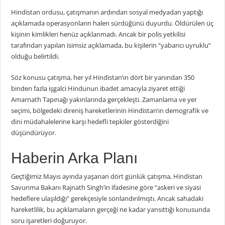
Hindistan ordusu, çatışmanın ardından sosyal medyadan yaptığı
açıklamada operasyonların halen sürdüğünü duyurdu. Öldürülen üç
kişinin kimlikleri henüz açıklanmadı. Ancak bir polis yetkilisi
tarafından yapılan isimsiz açıklamada, bu kişilerin “yabancı uyruklu”
olduğu belirtildi.
Söz konusu çatışma, her yıl Hindistan’ın dört bir yanından 350
binden fazla işgalci Hindunun ibadet amacıyla ziyaret ettiği
Amarnath Tapınağı yakınlarında gerçekleşti. Zamanlama ve yer
seçimi, bölgedeki direniş hareketlerinin Hindistan’ın demografik ve
dini müdahalelerine karşı hedefli tepkiler gösterdiğini
düşündürüyor.
Haberin Arka Planı
Geçtiğimiz Mayıs ayında yaşanan dört günlük çatışma, Hindistan
Savunma Bakanı Rajnath Singh’in ifadesine göre “askeri ve siyasi
hedeflere ulaşıldığı” gerekçesiyle sonlandırılmıştı. Ancak sahadaki
hareketlilik, bu açıklamaların gerçeği ne kadar yansıttığı konusunda
soru işaretleri doğuruyor.