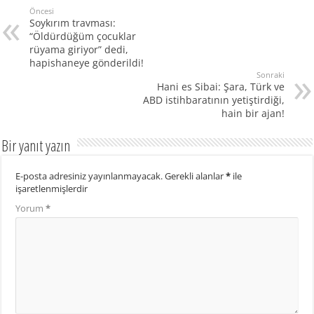
Öncesi
Soykırım travması:
“Öldürdüğüm çocuklar
rüyama giriyor” dedi,
hapishaneye gönderildi!
Sonraki
Hani es Sibai: Şara, Türk ve
ABD istihbaratının yetiştirdiği,
hain bir ajan!
Bir yanıt yazın
E-posta adresiniz yayınlanmayacak.
Gerekli alanlar
*
ile
işaretlenmişlerdir
Yorum
*