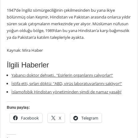
1947’de İngiliz sömürgeciliğinin çekilmesinden bu yana ikiye
bölünmüş olan Keşmir, Hindistan ve Pakistan arasında onlarca yıldır
süren sıcak çatışmaların merkezinde yer alıyor. Müslüman nüfusun
yoğun olduğu bölge, 1989’dan bu yana Hindistan’a karşı bağımsızlık
ya da Pakistan’a katılım talepleriyle ayakta.
Kaynak: Mira Haber
İlgili Haberler
Yabancı doktor dehşeti.. "Esirlerin organlarını çalıyorlar!"
İstifa etti, sırları döktü: "ABD, virüs laboratuvarlarını saklıyor!"
İslamofobik Hindistan yönetiminden şimdi de namaz yasağı!
Bunu paylaş:
Facebook
X
Telegram