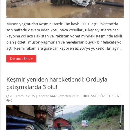
Muson yağmurları Keşmir'i sardı: Can kaybı 300'ü aştı Pakistan’da
son haftadır devam eden kötü hava koşulları, ülkede yüzlerce can
kaybına yol açtı Pakistan ve Pakistan yönetimindeki Keşmir’de etkili
olan şiddetli muson yağmurları ve heyelanlar, büyük bir felakete yol
açtı. Resmî rakamlara göre can kaybı en az 307’ye yükseldi. En ağır …
Devamını Oku »
Keşmir yeniden hareketlendi: Orduyla
çatışmalarda 3 ölü!
28 Temmuz 2025 | 3 Safer 1447 Pazartesi 21:21
KEŞMİR
,
ÖZEL HABER
0