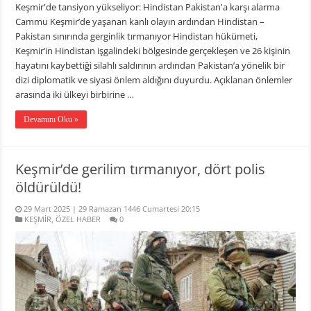
Keşmir'de tansiyon yükseliyor: Hindistan Pakistan'a karşı alarma
Cammu Keşmir’de yaşanan kanlı olayın ardından Hindistan –
Pakistan sınırında gerginlik tırmanıyor Hindistan hükümeti,
Keşmir’in Hindistan işgalindeki bölgesinde gerçekleşen ve 26 kişinin
hayatını kaybettiği silahlı saldırının ardından Pakistan’a yönelik bir
dizi diplomatik ve siyasi önlem aldığını duyurdu. Açıklanan önlemler
arasında iki ülkeyi birbirine …
Devamını Oku »
Keşmir’de gerilim tırmanıyor, dört polis
öldürüldü!
29 Mart 2025 | 29 Ramazan 1446 Cumartesi 20:15
KEŞMİR
,
ÖZEL HABER
0