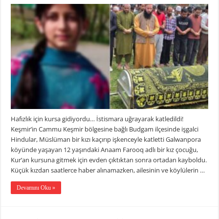
Hafızlık için kursa gidiyordu… İstismara uğrayarak katledildi!
Keşmir’in Cammu Keşmir bölgesine bağlı Budgam ilçesinde işgalci
Hindular, Müslüman bir kızı kaçırıp işkenceyle katletti Galwanpora
köyünde yaşayan 12 yaşındaki Anaam Farooq adlı bir kız çocuğu,
Kur’an kursuna gitmek için evden çıktıktan sonra ortadan kayboldu.
Küçük kızdan saatlerce haber alınamazken, ailesinin ve köylülerin …
Devamını Oku »