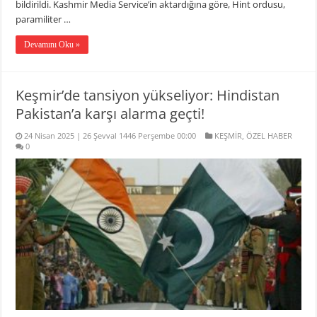
bildirildi. Kashmir Media Service’in aktardığına göre, Hint ordusu,
paramiliter …
Devamını Oku »
Keşmir’de tansiyon yükseliyor: Hindistan
Pakistan’a karşı alarma geçti!
24 Nisan 2025 | 26 Şevval 1446 Perşembe 00:00
KEŞMİR
,
ÖZEL HABER
0