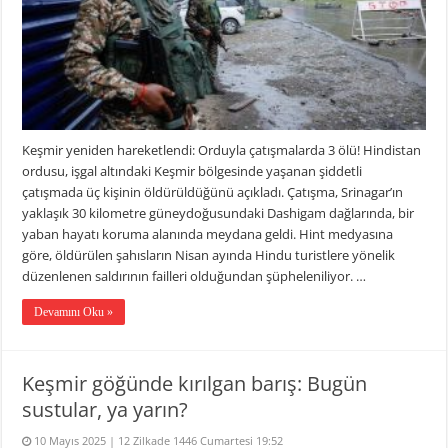
Keşmir yeniden hareketlendi: Orduyla çatışmalarda 3 ölü! Hindistan
ordusu, işgal altındaki Keşmir bölgesinde yaşanan şiddetli
çatışmada üç kişinin öldürüldüğünü açıkladı. Çatışma, Srinagar’ın
yaklaşık 30 kilometre güneydoğusundaki Dashigam dağlarında, bir
yaban hayatı koruma alanında meydana geldi. Hint medyasına
göre, öldürülen şahısların Nisan ayında Hindu turistlere yönelik
düzenlenen saldırının failleri olduğundan şüpheleniliyor. …
Devamını Oku »
Keşmir göğünde kırılgan barış: Bugün
sustular, ya yarın?
10 Mayıs 2025 | 12 Zilkade 1446 Cumartesi 19:52