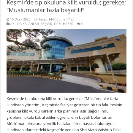
Keşmir’de tıp okuluna kilit vuruldu; gerekçe:
“Müslümanlar fazla başarılı!”
16 Ocak 2026 | 27 Recep 1447 Cuma 17:25
AKILDA KALANLAR
,
KEŞMİR
,
ÖZEL HABER
0
Keşmir'de tıp okuluna kilit vuruldu; gerekçe: "Müslümanlar fazla
Hindistan yönetimi, Keşmir’de faaliyet gösteren bir tıp fakültesinin
kapısına kilit vurdu Kararın arka planında aşırı sağcı Hindu
grupların, okula kabul edilen öğrencilerin büyük bölümünün
Müslüman olmasına yönelik haftalar süren baskısı bulunuyor
Hindistan idaresindeki Keşmir’de yer alan Shri Mata Vaishno Devi