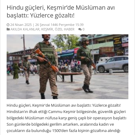
Hindu güçleri, Keşmir’de Müslüman avı
başlattı: Yüzlerce gözaltı!
24 Nisan 2025 | 26 Şevval 1446 Perşembe 15:39
AKILDA KALANLAR
,
KEŞMİR
,
ÖZEL HABER
0
Hindu güçleri, Keşmir'de Müslüman avı başlattı: Yüzlerce gözaltı!
Hindistan’ın ilhak ettiği Cammu Keşmir bölgesinde, güvenlik güçleri
bölgedeki Müslüman nüfusa karşı geniş çaplı bir operasyon başlattı
Son günlerde bölgedeki gerilim artarken, aralarında kadın ve
çocukların da bulunduğu 1500’den fazla kişinin gözaltına alındığı