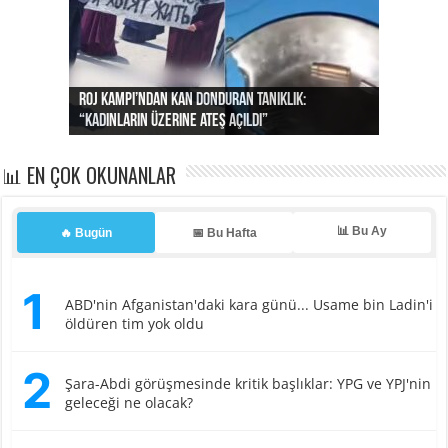
Roj Kampı’ndan kan donduran tanıklık:
Ortadoğu’da tansiyon yükseliyor: Suriye’den
Dünyanın yapamadığını hayvan hakları örgütü
Suriye büyükelçisi duyurdu: Türk okuluna ön
Uygur olmanın bedeli: Bir videosu izlendi diye evi
“Kadınların üzerine ateş açıldı”
Irak’a misilleme tehdidi!
yaptı… İsrail’in “timsah” planına fren!
kayıtlar başladı
basıldı, kabus yaşatıldı!
📊 EN ÇOK OKUNANLAR
📊 Bu Ay
🔥 Bugün
📅 Bu Hafta
1
ABD'nin Afganistan'daki kara günü... Usame bin Ladin'i
öldüren tim yok oldu
2
Şara-Abdi görüşmesinde kritik başlıklar: YPG ve YPJ'nin
geleceği ne olacak?