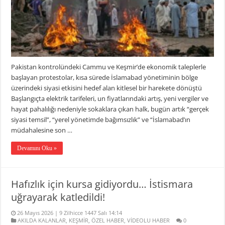
Pakistan kontrolündeki Cammu ve Keşmir’de ekonomik taleplerle
başlayan protestolar, kısa sürede İslamabad yönetiminin bölge
üzerindeki siyasi etkisini hedef alan kitlesel bir harekete dönüştü
Başlangıçta elektrik tarifeleri, un fiyatlarındaki artış, yeni vergiler ve
hayat pahalılığı nedeniyle sokaklara çıkan halk, bugün artık “gerçek
siyasi temsil”, “yerel yönetimde bağımsızlık” ve “İslamabad’ın
müdahalesine son …
Devamını Oku »
Hafızlık için kursa gidiyordu… İstismara
uğrayarak katledildi!
26 Mayıs 2026 | 9 Zilhicce 1447 Salı 14:14
AKILDA KALANLAR
,
KEŞMİR
,
ÖZEL HABER
,
VİDEOLU HABER
0