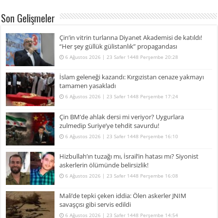
Son Gelişmeler
Çin’in vitrin turlarına Diyanet Akademisi de katıldı!
“Her şey güllük gülistanlık” propagandası
6 Ağustos 2026 | 23 Safer 1448 Perşembe 20:28
İslam geleneği kazandı: Kırgızistan cenaze yakmayı
tamamen yasakladı
6 Ağustos 2026 | 23 Safer 1448 Perşembe 17:24
Çin BM’de ahlak dersi mi veriyor? Uygurlara
zulmedip Suriye’ye tehdit savurdu!
6 Ağustos 2026 | 23 Safer 1448 Perşembe 16:10
Hizbullah’ın tuzağı mı, İsrail’in hatası mı? Siyonist
askerlerin ölümünde belirsizlik!
6 Ağustos 2026 | 23 Safer 1448 Perşembe 16:08
Mali’de tepki çeken iddia: Ölen askerler JNIM
savaşçısı gibi servis edildi
6 Ağustos 2026 | 23 Safer 1448 Perşembe 14:54