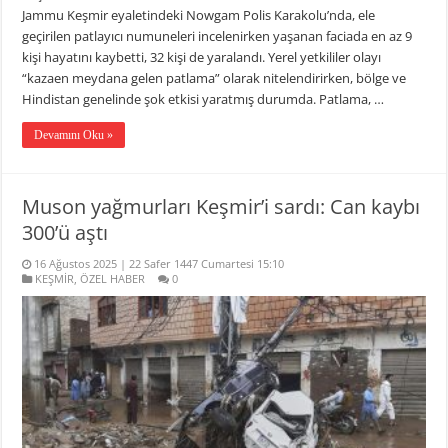
Jammu Keşmir eyaletindeki Nowgam Polis Karakolu’nda, ele
geçirilen patlayıcı numuneleri incelenirken yaşanan faciada en az 9
kişi hayatını kaybetti, 32 kişi de yaralandı. Yerel yetkililer olayı
“kazaen meydana gelen patlama” olarak nitelendirirken, bölge ve
Hindistan genelinde şok etkisi yaratmış durumda. Patlama, …
Devamını Oku »
Muson yağmurları Keşmir’i sardı: Can kaybı
300’ü aştı
16 Ağustos 2025 | 22 Safer 1447 Cumartesi 15:10
KEŞMİR
,
ÖZEL HABER
0