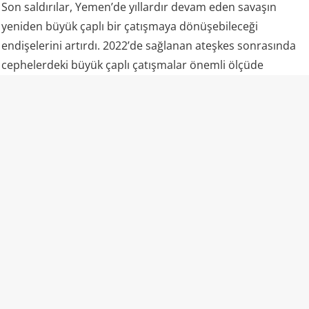
Son saldırılar, Yemen’de yıllardır devam eden savaşın
yeniden büyük çaplı bir çatışmaya dönüşebileceği
endişelerini artırdı. 2022’de sağlanan ateşkes sonrasında
cephelerdeki büyük çaplı çatışmalar önemli ölçüde
durmuş, ancak taraflar arasındaki siyasi ve askeri gerilim
tamamen sona ermemişti.
6 Ağustos’taki saldırılar ise bu görece sakin dönemin
ardından Yemen’de yaşanan en ciddi askeri tırmanışlardan
biri olarak değerlendiriliyor. Özellikle Marib ve Hadramut
gibi stratejik bölgelerde askeri kampların aynı operasyon
kapsamında hedef alınması, Husilerin yalnızca münferit
saldırılar gerçekleştirmediğini, daha kapsamlı bir askeri
mesaj vermeye çalıştığını gösteriyor.
Marib neden kritik?
Husilerin özellikle Marib’i hedef alması dikkat çekiyor.