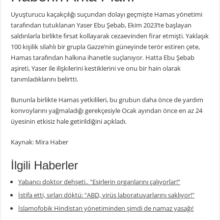
Uyuşturucu kaçakçılığı suçundan dolayı geçmişte Hamas yönetimi
tarafından tutuklanan Yaser Ebu Şebab, Ekim 2023’te başlayan
saldırılarla birlikte fırsat kollayarak cezaevinden firar etmişti. Yaklaşık
100 kişilik silahlı bir grupla Gazze’nin güneyinde terör estiren çete,
Hamas tarafından halkına ihanetle suçlanıyor. Hatta Ebu Şebab
aşireti, Yaser ile ilişkilerini kestiklerini ve onu bir hain olarak
tanımladıklarını belirtti.
Bununla birlikte Hamas yetkilileri, bu grubun daha önce de yardım
konvoylarını yağmaladığı gerekçesiyle Ocak ayından önce en az 24
üyesinin etkisiz hale getirildiğini açıkladı.
Kaynak: Mira Haber
İlgili Haberler
Yabancı doktor dehşeti.. "Esirlerin organlarını çalıyorlar!"
İstifa etti, sırları döktü: "ABD, virüs laboratuvarlarını saklıyor!"
İslamofobik Hindistan yönetiminden şimdi de namaz yasağı!