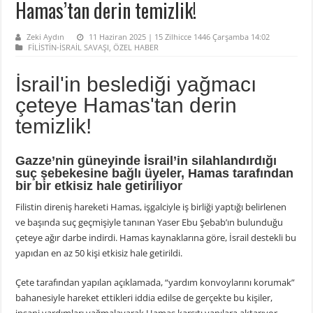
Hamas’tan derin temizlik!
Zeki Aydın
11 Haziran 2025 | 15 Zilhicce 1446 Çarşamba 14:02
FİLİSTİN-İSRAİL SAVAŞI
,
ÖZEL HABER
İsrail'in beslediği yağmacı
çeteye Hamas'tan derin
temizlik!
Gazze’nin güneyinde İsrail’in silahlandırdığı
suç şebekesine bağlı üyeler, Hamas tarafından
bir bir etkisiz hale getiriliyor
Filistin direniş hareketi Hamas, işgalciyle iş birliği yaptığı belirlenen
ve başında suç geçmişiyle tanınan Yaser Ebu Şebab’ın bulunduğu
çeteye ağır darbe indirdi. Hamas kaynaklarına göre, İsrail destekli bu
yapıdan en az 50 kişi etkisiz hale getirildi.
Çete tarafından yapılan açıklamada, “yardım konvoylarını korumak”
bahanesiyle hareket ettikleri iddia edilse de gerçekte bu kişiler,