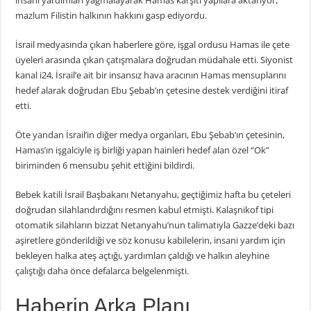
insani yardımları yağmalayarak Hamas karşıtı yapılara aktarıyor,
mazlum Filistin halkının hakkını gasp ediyordu.
İsrail medyasında çıkan haberlere göre, işgal ordusu Hamas ile çete
üyeleri arasında çıkan çatışmalara doğrudan müdahale etti. Siyonist
kanal i24, İsrail’e ait bir insansız hava aracının Hamas mensuplarını
hedef alarak doğrudan Ebu Şebab’ın çetesine destek verdiğini itiraf
etti.
Öte yandan İsrail’in diğer medya organları, Ebu Şebab’ın çetesinin,
Hamas’ın işgalciyle iş birliği yapan hainleri hedef alan özel “Ok”
biriminden 6 mensubu şehit ettiğini bildirdi.
Bebek katili İsrail Başbakanı Netanyahu, geçtiğimiz hafta bu çeteleri
doğrudan silahlandırdığını resmen kabul etmişti. Kalaşnikof tipi
otomatik silahların bizzat Netanyahu’nun talimatıyla Gazze’deki bazı
aşiretlere gönderildiği ve söz konusu kabilelerin, insani yardım için
bekleyen halka ateş açtığı, yardımları çaldığı ve halkın aleyhine
çalıştığı daha önce defalarca belgelenmişti.
Haberin Arka Planı