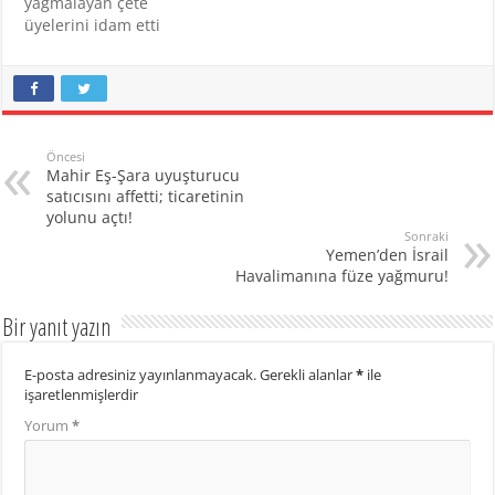
yağmalayan çete
üyelerini idam etti
Öncesi
Mahir Eş-Şara uyuşturucu
satıcısını affetti; ticaretinin
yolunu açtı!
Sonraki
Yemen’den İsrail
Havalimanına füze yağmuru!
Bir yanıt yazın
E-posta adresiniz yayınlanmayacak.
Gerekli alanlar
*
ile
işaretlenmişlerdir
Yorum
*