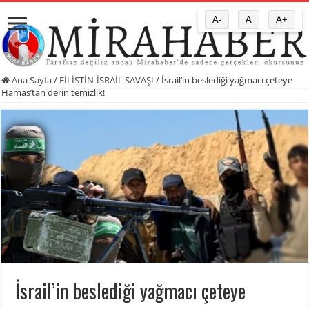
A-
A
A+
Ana Sayfa
/
FİLİSTİN-İSRAİL SAVAŞI
/
İsrail’in beslediği yağmacı çeteye
Hamas’tan derin temizlik!
İsrail’in beslediği yağmacı çeteye