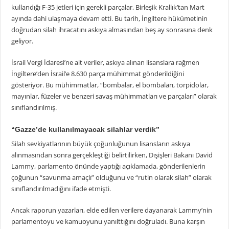
kullandığı F-35 jetleri için gerekli parçalar, Birleşik Krallık’tan Mart
ayında dahi ulaşmaya devam etti. Bu tarih, İngiltere hükümetinin
doğrudan silah ihracatını askıya almasından beş ay sonrasına denk
geliyor.
İsrail Vergi İdaresi’ne ait veriler, askıya alınan lisanslara rağmen
İngiltere’den İsrail’e 8.630 parça mühimmat gönderildiğini
gösteriyor. Bu mühimmatlar, “bombalar, el bombaları, torpidolar,
mayınlar, füzeler ve benzeri savaş mühimmatları ve parçaları” olarak
sınıflandırılmış.
“Gazze’de kullanılmayacak silahlar verdik”
Silah sevkiyatlarının büyük çoğunluğunun lisansların askıya
alınmasından sonra gerçekleştiği belirtilirken, Dışişleri Bakanı David
Lammy, parlamento önünde yaptığı açıklamada, gönderilenlerin
çoğunun “savunma amaçlı” olduğunu ve “rutin olarak silah” olarak
sınıflandırılmadığını ifade etmişti.
Ancak raporun yazarları, elde edilen verilere dayanarak Lammy’nin
parlamentoyu ve kamuoyunu yanılttığını doğruladı. Buna karşın