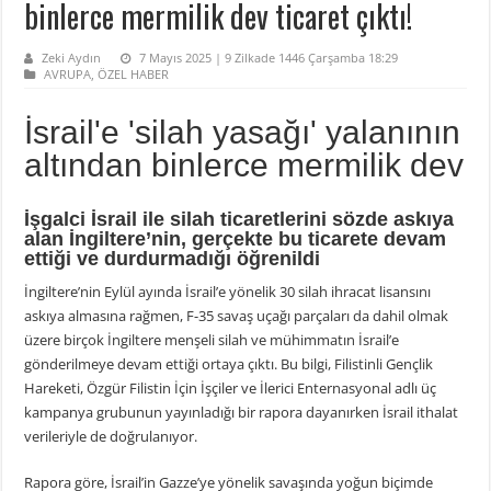
binlerce mermilik dev ticaret çıktı!
Zeki Aydın
7 Mayıs 2025 | 9 Zilkade 1446 Çarşamba 18:29
AVRUPA
,
ÖZEL HABER
İsrail'e 'silah yasağı' yalanının
altından binlerce mermilik dev
İşgalci İsrail ile silah ticaretlerini sözde askıya
alan İngiltere’nin, gerçekte bu ticarete devam
ettiği ve durdurmadığı öğrenildi
İngiltere’nin Eylül ayında İsrail’e yönelik 30 silah ihracat lisansını
askıya almasına rağmen, F-35 savaş uçağı parçaları da dahil olmak
üzere birçok İngiltere menşeli silah ve mühimmatın İsrail’e
gönderilmeye devam ettiği ortaya çıktı. Bu bilgi, Filistinli Gençlik
Hareketi, Özgür Filistin İçin İşçiler ve İlerici Enternasyonal adlı üç
kampanya grubunun yayınladığı bir rapora dayanırken İsrail ithalat
verileriyle de doğrulanıyor.
Rapora göre, İsrail’in Gazze’ye yönelik savaşında yoğun biçimde