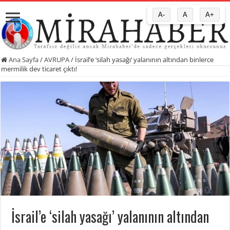
A-
A
A+
Ana Sayfa
/
AVRUPA
/
İsrail’e ‘silah yasağı’ yalanının altından binlerce
mermilik dev ticaret çıktı!
İsrail’e ‘silah yasağı’ yalanının altından