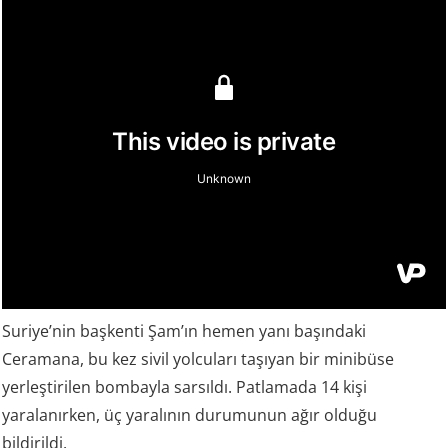
Suriye’nin başkenti Şam’ın hemen yanı başındaki
Ceramana, bu kez sivil yolcuları taşıyan bir minibüse
yerleştirilen bombayla sarsıldı. Patlamada 14 kişi
yaralanırken, üç yaralının durumunun ağır olduğu
bildirildi.