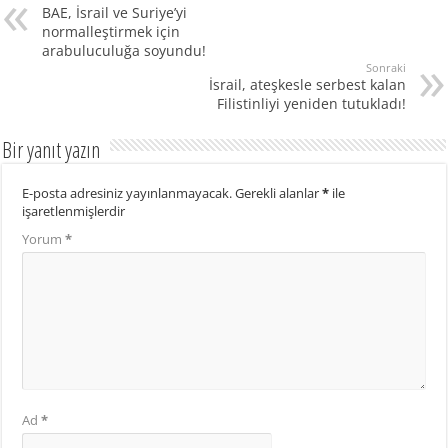
BAE, İsrail ve Suriye’yi
normalleştirmek için
arabuluculuğa soyundu!
Sonraki
İsrail, ateşkesle serbest kalan
Filistinliyi yeniden tutukladı!
Bir yanıt yazın
E-posta adresiniz yayınlanmayacak.
Gerekli alanlar
*
ile
işaretlenmişlerdir
Yorum
*
Ad
*