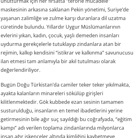
unutturmak için her fırsatta “terörle mücadele”
maskesinin arkasına saklanan Pekin yönetimi, Suriye’de
yaşanan zalimliğe ve zulme karşı duranlara dil uzatma
cüretinde bulundu. Yıllardır Uygur Müslümanlarının
evlerini yıkan, kadın, çocuk, yaşlı demeden insanları
uydurma gerekçelerle tutuklayıp zindanlara atan bir
rejimin, kalkıp kendisini “istikrar ve kalkınma” savunucusu
ilan etmesi tam anlamıyla bir akıl tutulması olarak
değerlendiriliyor.
Bugün Doğu Türkistan’da camiler teker teker yıkılmakta,
ayakta kalanların minareleri sökülüp girişleri
kilitlenmektedir. Gök kubbede ezan sesinin tamamen
susturulduğu, insanların en temel ibadetlerini yerine
getirmesinin bile ağır suç sayıldığı bu coğrafyada, “eğitim
kampı” adı verilen toplama zindanlarında milyonlarca
insan ağır işkenceler altında kimliğini kaybetmeye