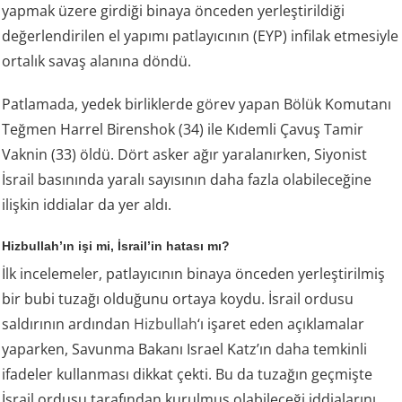
yapmak üzere girdiği binaya önceden yerleştirildiği
değerlendirilen el yapımı patlayıcının (EYP) infilak etmesiyle
ortalık savaş alanına döndü.
Patlamada, yedek birliklerde görev yapan Bölük Komutanı
Teğmen Harrel Birenshok (34) ile Kıdemli Çavuş Tamir
Vaknin (33) öldü. Dört asker ağır yaralanırken, Siyonist
İsrail basınında yaralı sayısının daha fazla olabileceğine
ilişkin iddialar da yer aldı.
Hizbullah’ın işi mi, İsrail’in hatası mı?
İlk incelemeler, patlayıcının binaya önceden yerleştirilmiş
bir bubi tuzağı olduğunu ortaya koydu. İsrail ordusu
saldırının ardından
Hizbullah
‘ı işaret eden açıklamalar
yaparken, Savunma Bakanı Israel Katz’ın daha temkinli
ifadeler kullanması dikkat çekti. Bu da tuzağın geçmişte
İsrail ordusu tarafından kurulmuş olabileceği iddialarını