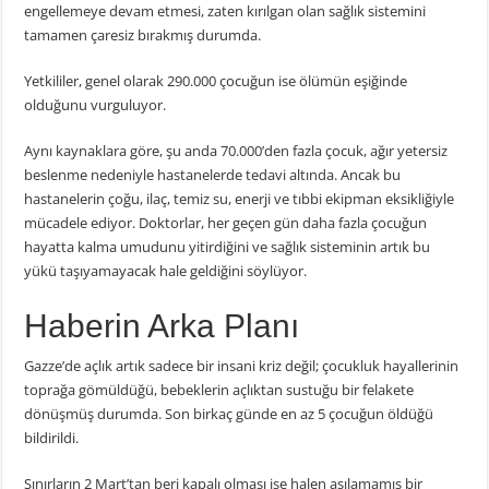
engellemeye devam etmesi, zaten kırılgan olan sağlık sistemini
tamamen çaresiz bırakmış durumda.
Yetkililer, genel olarak 290.000 çocuğun ise ölümün eşiğinde
olduğunu vurguluyor.
Aynı kaynaklara göre, şu anda 70.000’den fazla çocuk, ağır yetersiz
beslenme nedeniyle hastanelerde tedavi altında. Ancak bu
hastanelerin çoğu, ilaç, temiz su, enerji ve tıbbi ekipman eksikliğiyle
mücadele ediyor. Doktorlar, her geçen gün daha fazla çocuğun
hayatta kalma umudunu yitirdiğini ve sağlık sisteminin artık bu
yükü taşıyamayacak hale geldiğini söylüyor.
Haberin Arka Planı
Gazze’de açlık artık sadece bir insani kriz değil; çocukluk hayallerinin
toprağa gömüldüğü, bebeklerin açlıktan sustuğu bir felakete
dönüşmüş durumda. Son birkaç günde en az 5 çocuğun öldüğü
bildirildi.
Sınırların 2 Mart’tan beri kapalı olması ise halen aşılamamış bir