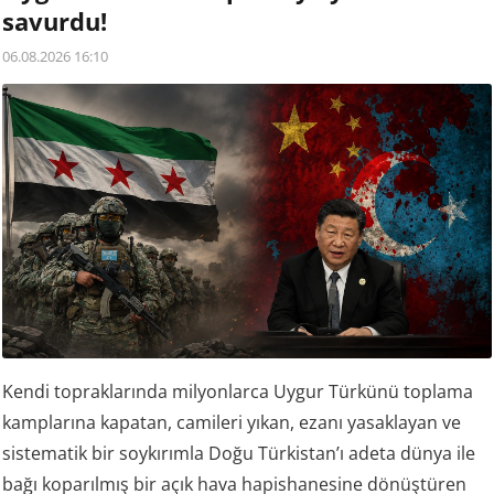
savurdu!
06.08.2026 16:10
Kendi topraklarında milyonlarca Uygur Türkünü toplama
kamplarına kapatan, camileri yıkan, ezanı yasaklayan ve
sistematik bir soykırımla Doğu Türkistan’ı adeta dünya ile
bağı koparılmış bir açık hava hapishanesine dönüştüren