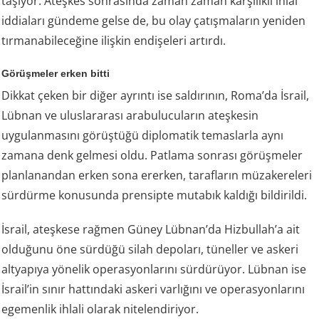
taşıyor. Ateşkes sonrasında zaman zaman karşılıklı ihlal
iddiaları gündeme gelse de, bu olay çatışmaların yeniden
tırmanabileceğine ilişkin endişeleri artırdı.
Görüşmeler erken bitti
Dikkat çeken bir diğer ayrıntı ise saldırının, Roma’da İsrail,
Lübnan ve uluslararası arabulucuların ateşkesin
uygulanmasını görüştüğü diplomatik temaslarla aynı
zamana denk gelmesi oldu. Patlama sonrası görüşmeler
planlanandan erken sona ererken, tarafların müzakereleri
sürdürme konusunda prensipte mutabık kaldığı bildirildi.
İsrail, ateşkese rağmen Güney Lübnan’da Hizbullah’a ait
olduğunu öne sürdüğü silah depoları, tüneller ve askeri
altyapıya yönelik operasyonlarını sürdürüyor. Lübnan ise
İsrail’in sınır hattındaki askeri varlığını ve operasyonlarını
egemenlik ihlali olarak nitelendiriyor.