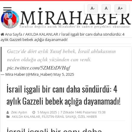
A-
A
A+
Ana Sayfa
/
AKILDA KALANLAR
/
İsrail işgali bir canı daha söndürdü: 4
aylık Gazzeli bebek açlığa dayanamadı!
Gazze'de dört aylık Yusuf bebek, İsrail ablukasının
neden olduğu açlık yüzünden can verdi.
pic.twitter.com/5ZMEtDVHqf
— Mira Haber (@Mira_Haber)
May 5, 2025
İsrail işgali bir canı daha söndürdü: 4
aylık Gazzeli bebek açlığa dayanamadı!
Zeki Aydın
5 Mayıs 2025 | 7 Zilkade 1446 Pazartesi 15:38
AKILDA KALANLAR
,
FİLİSTİN-İSRAİL SAVAŞI
,
ÖZEL HABER