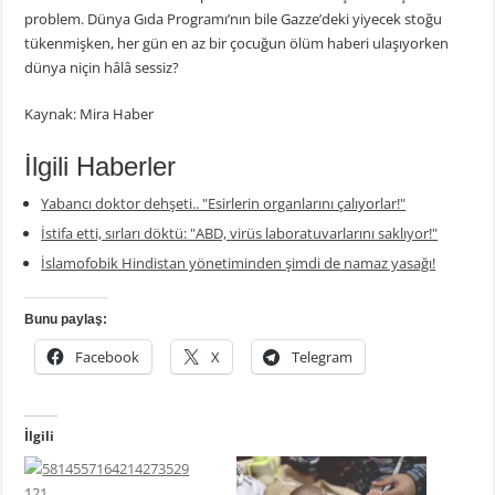
problem. Dünya Gıda Programı’nın bile Gazze’deki yiyecek stoğu
tükenmişken, her gün en az bir çocuğun ölüm haberi ulaşıyorken
dünya niçin hâlâ sessiz?
Kaynak: Mira Haber
İlgili Haberler
Yabancı doktor dehşeti.. "Esirlerin organlarını çalıyorlar!"
İstifa etti, sırları döktü: "ABD, virüs laboratuvarlarını saklıyor!"
İslamofobik Hindistan yönetiminden şimdi de namaz yasağı!
Bunu paylaş:
Facebook
X
Telegram
İlgili