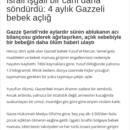
İsrail işgali bir canı daha
söndürdü: 4 aylık Gazzeli
bebek açlığ
Gazze Şeridi’nde aylardır süren ablukanın acı
bilançosu giderek ağırlaşırken, açlık sebebiyle
bir bebeğin daha ölüm haberi ulaştı
Henüz dört aylık olan Gazzeli bebek Yusuf el-Neccar, temel gıda
maddeleri ve bebek maması girişinin engellenmesi nedeniyle
hayatını kaybetti. Tıbbi kaynaklara göre, Yusuf öldüğünde yalnızca
1.5 kilogramdı. Minik bedeni, dünya üzerinde hiçbir çocuğun
taşımaması gereken bir yükü taşımaya çalıştı: açlık.
Yusuf’un ölümü, Gazze’deki insani dramın sadece bir sembolü.
Ancak ardında, yalnızca bir istatistik değil; annesinin kucağında
suskunlaşan bir umut, insanlığın göz göre göre eriyen vicdanı kaldı.
Gazze Hükümeti Medya Ofisi’ne göre, beş yaş altı 3.500’den fazla
çocuk açlıktan ölmenin eşiğine geldi. İşgalci İsrail’in bölgeye bebek
maması, tıbbi besin takviyeleri ve her türlü insani yardımın girişini