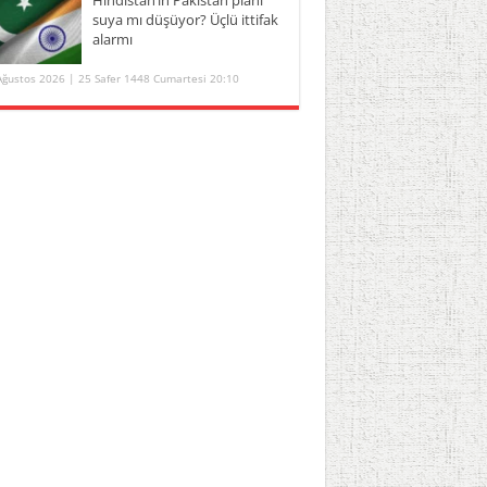
suya mı düşüyor? Üçlü ittifak
alarmı
Ağustos 2026 | 25 Safer 1448 Cumartesi 20:10