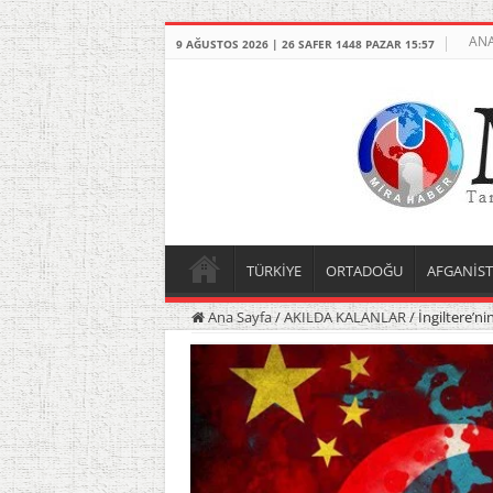
ANA
9 AĞUSTOS 2026 | 26 SAFER 1448 PAZAR 15:57
TÜRKİYE
ORTADOĞU
AFGANİS
Ana Sayfa
/
AKILDA KALANLAR
/
İngiltere’ni