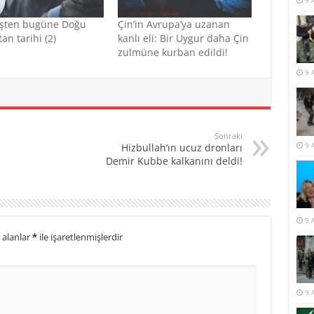
9 
şten bugüne Doğu
Çin’in Avrupa’ya uzanan
an tarihi (2)
kanlı eli: Bir Uygur daha Çin
zulmüne kurban edildi!
9 
Sonraki
9 
Hizbullah’ın ucuz dronları
Demir Kubbe kalkanını deldi!
9 
 alanlar
*
ile işaretlenmişlerdir
9 