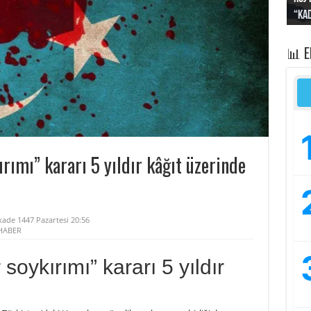
“Kad
Irak
yapt
kayı
bası
📊 
ırımı” kararı 5 yıldır kâğıt üzerinde
kade 1447 Pazartesi 20:56
HABER
 soykırımı” kararı 5 yıldır