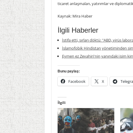
ticaret anlaşmaları, yatırımlar ve diplomatik
Kaynak: Mira Haber
İlgili Haberler
İstifa etti, sırları döktü: "ABD, virüs labor
İslamofobik Hindistan yönetiminden şim
Eymen ez Zevahiri'nin yanındaki isim ki
Bunu paylaş:
Facebook
X
Telegr
İlgili