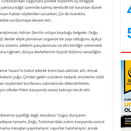
Türkistan’daki Uygurlara yönelik soykırımı oy birliğiyle
yalnızca kâğıt üzerinde kalmış sembolik bir karardan ibaret
n hakları söylemleri sunarken; Çin ile ticaretini,
ı şekilde sürdürmeye devam etti.
 araştırmacı
Adrian Zenz
’in ortaya koyduğu belgeler, Doğu
il; devlet eliyle planlanan organize bir yapı olduğunu açıkça
ma sistemi, ailelerin parçalanması ve dini kimliğin sistematik
asına rağmen, dünya devletlerinin büyük bölümü sessizliğini
eme Yasası”nı kabul ederek kısmi bazı adımlar attı. Ancak
kelerin çoğu, Çin’den gelen ürünlerin tedarik zincirlerini ciddi
ı söylemleri konferans salonlarında dillendirilirken,
 ülkeler Pekin karşısında sessiz kalmayı tercih etti.
tere’nin pasifliği değil. Kendisini “özgür dünyanın
redeyse tamamı, Doğu Türkistan’daki zulüm karşısında somut
ama mesajları yayınlanıyor, raporlar hazırlanıyor; ancak