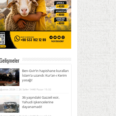
Gelişmeler
Ben-Gvir’in hapishane kuralları
İslam’a uzandı: Kur’an-ı Kerim
yasağı!
Ağustos 2026 | 26 Safer 1448 Pazar 15:32
36 yaşındaki Gazzeli esir,
Yahudi işkencelerine
dayanamadı!