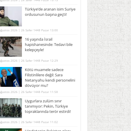
Ağustos 2026 | 26 Safer 1448 Pazar 15:13
Türkiye’de aranan isim Suriye
ordusunun başına geçti!
Ağustos 2026 | 26 Safer 1448 Pazar 13:00
16 yaşında İsrail
hapishanesinde: Tedavi bile
kelepçeyle!
Ağustos 2026 | 26 Safer 1448 Pazar 12:29
Kötü muamele sadece
Filistinlilere değil: Sara
Netanyahu kendi personelini
dövüyor mu?
Ağustos 2026 | 26 Safer 1448 Pazar 11:58
Uygurlara zulüm sınır
tanımıyor: Pekin, Türkiye
topraklarında terör estirdi!
Ağustos 2026 | 26 Safer 1448 Pazar 11:02
Hindistan’ın Pakistan planı