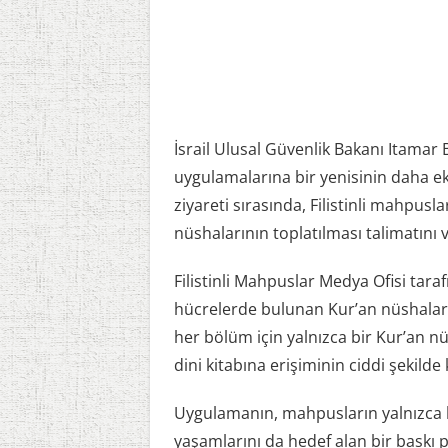
İsrail Ulusal Güvenlik Bakanı Itamar B
uygulamalarına bir yenisinin daha ekl
ziyareti sırasında, Filistinli mahpus
nüshalarının toplatılması talimatını ve
Filistinli Mahpuslar Medya Ofisi tar
hücrelerde bulunan Kur’an nüshaları
her bölüm için yalnızca bir Kur’an n
dini kitabına erişiminin ciddi şekilde kı
Uygulamanın, mahpusların yalnızca h
yaşamlarını da hedef alan bir baskı p