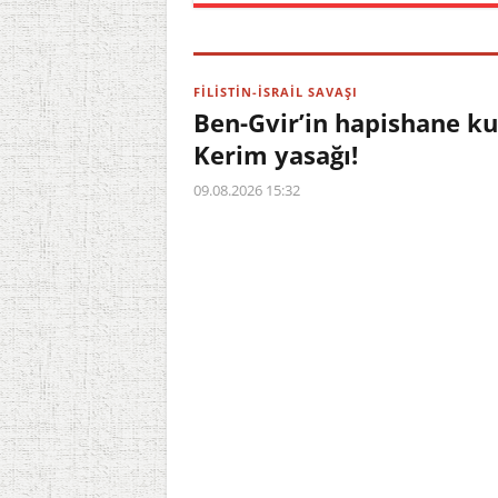
FİLİSTİN-İSRAİL SAVAŞI
Ben-Gvir’in hapishane kur
Kerim yasağı!
09.08.2026 15:32