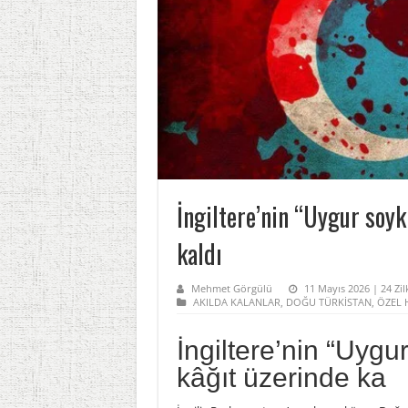
İngiltere’nin “Uygur soyk
kaldı
Mehmet Görgülü
11 Mayıs 2026 | 24 Zil
AKILDA KALANLAR
,
DOĞU TÜRKİSTAN
,
ÖZEL 
İngiltere’nin “Uygur
kâğıt üzerinde ka