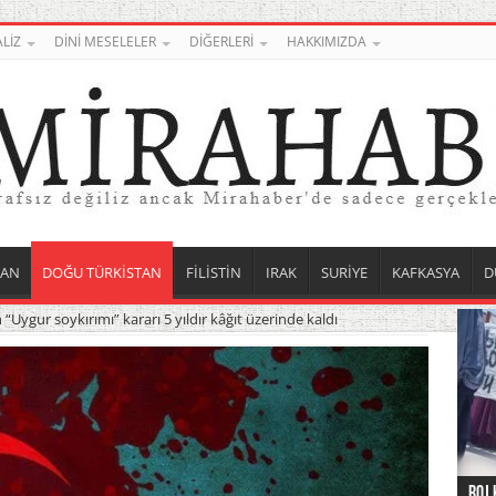
LİZ
DİNİ MESELELER
DİĞERLERİ
HAKKIMIZDA
TAN
DOĞU TÜRKİSTAN
FİLİSTİN
IRAK
SURİYE
KAFKASYA
D
n “Uygur soykırımı” kararı 5 yıldır kâğıt üzerinde kaldı
Roj 
Orta
Düny
Suri
Uygu