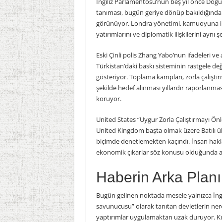
İngiliz Parlamentosu’nun beş yıl önce Doğu 
tanıması, bugün geriye dönüp bakıldığında 
görünüyor. Londra yönetimi, kamuoyuna insa
yatırımlarını ve diplomatik ilişkilerini ayn
Eski Çinli polis Zhang Yabo’nun ifadeleri ve
Türkistan’daki baskı sisteminin rastgele değ
gösteriyor. Toplama kampları, zorla çalıştır
şekilde hedef alınması yıllardır raporlanm
koruyor.
United States
“Uygur Zorla Çalıştırmayı Önl
United Kingdom
başta olmak üzere Batılı ül
biçimde denetlemekten kaçındı. İnsan haklar
ekonomik çıkarlar söz konusu olduğunda aynı
Haberin Arka Planı
Bugün gelinen noktada mesele yalnızca İngil
savunucusu” olarak tanıtan devletlerin ne
yaptırımlar uygulamaktan uzak duruyor. Kın