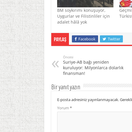
BM soykırımı konuşuyor,
Geçmi
Uygurlar ve Filistinliler için
Türkist
adalet hâlâ yok
Facebook
Twitter
Paylaş
Öncesi
Suriye-AB bağı yeniden
kuruluyor: Milyonlarca dolarlık
finansman!
Bir yanıt yazın
E-posta adresiniz yayınlanmayacak.
Gerekli
Yorum
*