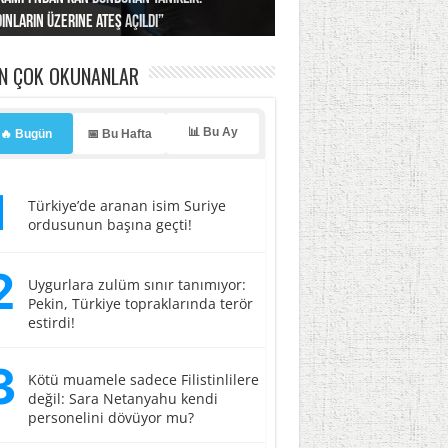
ınların üzerine ateş açıldı”
’a misilleme tehdidi!
ı… İsrail’in “timsah” planına fren!
tlar başladı
ldı, kabus yaşatıldı!
EN ÇOK OKUNANLAR
📊 Bu Ay
🔥 Bugün
📅 Bu Hafta
1
Türkiye’de aranan isim Suriye
ordusunun başına geçti!
2
Uygurlara zulüm sınır tanımıyor:
Pekin, Türkiye topraklarında terör
estirdi!
3
Kötü muamele sadece Filistinlilere
değil: Sara Netanyahu kendi
personelini dövüyor mu?