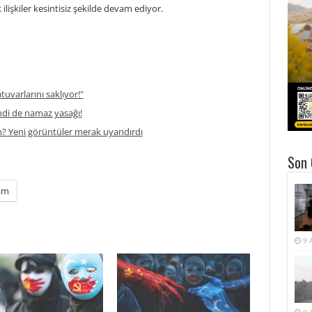
 ilişkiler kesintisiz şekilde devam ediyor.
atuvarlarını saklıyor!"
di de namaz yasağı!
m? Yeni görüntüler merak uyandırdı
Son 
am
9 