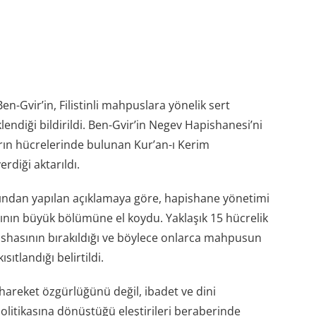
en-Gvir’in, Filistinli mahpuslara yönelik sert
endiği bildirildi. Ben-Gvir’in Negev Hapishanesi’ni
ların hücrelerinde bulunan Kur’an-ı Kerim
rdiği aktarıldı.
afından yapılan açıklamaya göre, hapishane yönetimi
nın büyük bölümüne el koydu. Yaklaşık 15 hücrelik
üshasının bırakıldığı ve böylece onlarca mahpusun
sıtlandığı belirtildi.
areket özgürlüğünü değil, ibadet ve dini
olitikasına dönüştüğü eleştirileri beraberinde