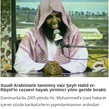
Suudi Arabistanlı tanınmış vaiz Şeyh Halid er-
Râşid’in cezaevi hayatı yirminci yılını geride bıraktı
Danimarka’da 2005 yılında Hz. Muhammed’e (sav) hakaret
içeren sözde karikatürlerin yayımlanmasının ardından