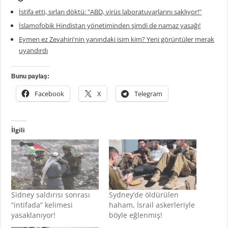
İstifa etti, sırları döktü: "ABD, virüs laboratuvarlarını saklıyor!"
İslamofobik Hindistan yönetiminden şimdi de namaz yasağı!
Eymen ez Zevahiri'nin yanındaki isim kim? Yeni görüntüler merak
uyandırdı
Bunu paylaş:
Facebook
X
Telegram
İlgili
Sidney saldırısı sonrası
Sydney’de öldürülen
“intifada” kelimesi
haham, İsrail askerleriyle
yasaklanıyor!
böyle eğlenmiş!