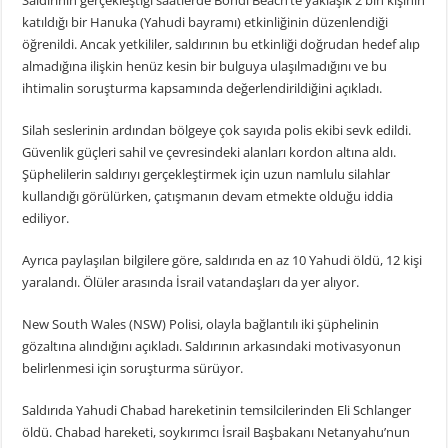
Saldırının gerçekleştiği saatlerde Bondi Beach’te yaklaşık 2 bin kişinin
katıldığı bir Hanuka (Yahudi bayramı) etkinliğinin düzenlendiği
öğrenildi. Ancak yetkililer, saldırının bu etkinliği doğrudan hedef alıp
almadığına ilişkin henüz kesin bir bulguya ulaşılmadığını ve bu
ihtimalin soruşturma kapsamında değerlendirildiğini açıkladı.
Silah seslerinin ardından bölgeye çok sayıda polis ekibi sevk edildi.
Güvenlik güçleri sahil ve çevresindeki alanları kordon altına aldı.
Şüphelilerin saldırıyı gerçekleştirmek için uzun namlulu silahlar
kullandığı görülürken, çatışmanın devam etmekte olduğu iddia
ediliyor.
Ayrıca paylaşılan bilgilere göre, saldırıda en az 10 Yahudi öldü, 12 kişi
yaralandı. Ölüler arasında İsrail vatandaşları da yer alıyor.
New South Wales (NSW) Polisi, olayla bağlantılı iki şüphelinin
gözaltına alındığını açıkladı. Saldırının arkasındaki motivasyonun
belirlenmesi için soruşturma sürüyor.
Saldırıda Yahudi Chabad hareketinin temsilcilerinden Eli Schlanger
öldü. Chabad hareketi, soykırımcı İsrail Başbakanı Netanyahu’nun