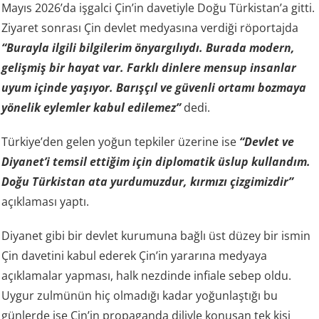
Mayıs 2026’da işgalci Çin’in davetiyle Doğu Türkistan’a gitti.
Ziyaret sonrası Çin devlet medyasına verdiği röportajda
“Burayla ilgili bilgilerim önyargılıydı. Burada modern,
gelişmiş bir hayat var. Farklı dinlere mensup insanlar
uyum içinde yaşıyor. Barışçıl ve güvenli ortamı bozmaya
yönelik eylemler kabul edilemez”
dedi.
Türkiye’den gelen yoğun tepkiler üzerine ise
“Devlet ve
Diyanet’i temsil ettiğim için diplomatik üslup kullandım.
Doğu Türkistan ata yurdumuzdur, kırmızı çizgimizdir”
açıklaması yaptı.
Diyanet gibi bir devlet kurumuna bağlı üst düzey bir ismin
Çin davetini kabul ederek Çin’in yararına medyaya
açıklamalar yapması, halk nezdinde infiale sebep oldu.
Uygur zulmünün hiç olmadığı kadar yoğunlaştığı bu
günlerde ise Çin’in propaganda diliyle konuşan tek kişi