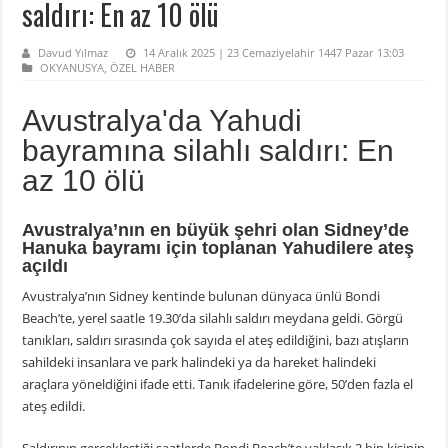
saldırı: En az 10 ölü
Davud Yılmaz
14 Aralık 2025 | 23 Cemaziyelahir 1447 Pazar 13:03
OKYANUSYA
,
ÖZEL HABER
Avustralya'da Yahudi
bayramına silahlı saldırı: En
az 10 ölü
Avustralya’nın en büyük şehri olan Sidney’de
Hanuka bayramı için toplanan Yahudilere ateş
açıldı
Avustralya’nın Sidney kentinde bulunan dünyaca ünlü Bondi
Beach’te, yerel saatle 19.30’da silahlı saldırı meydana geldi. Görgü
tanıkları, saldırı sırasında çok sayıda el ateş edildiğini, bazı atışların
sahildeki insanlara ve park halindeki ya da hareket halindeki
araçlara yöneldiğini ifade etti. Tanık ifadelerine göre, 50’den fazla el
ateş edildi.