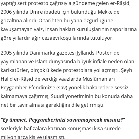
yaptığı sert protesto çağrısıyla gündeme gelen er-Râşid,
2006 yılında Umre ibadeti için bulunduğu Mekke’de
gözaltına alındı. O tarihten bu yana özgürlüğüne
kavuşamayan vaiz, insan hakları kuruluşlarının raporlarına
göre yıllardır ağır cezaevi koşullarında tutuluyor.
2005 yılında Danimarka gazetesi Jyllands-Posten’de
yayımlanan ve İslam dünyasında büyük infiale neden olan
karikatürler, birçok ülkede protestolara yol açmıştı. Şeyh
Halid er-Râşid de verdiği vaazlarda Müslümanları
Peygamber Efendimiz’e (sav) yönelik hakaretlere sessiz
kalmamaya çağırmış, Suudi yönetiminin bu konuda daha
net bir tavır alması gerektiğini dile getirmişti.
“Ey ümmet, Peygamberinizi savunmayacak mısınız?”
sözleriyle hafızalara kazınan konuşması kısa sürede
milyonlarca kişiye ulaşmıştı.