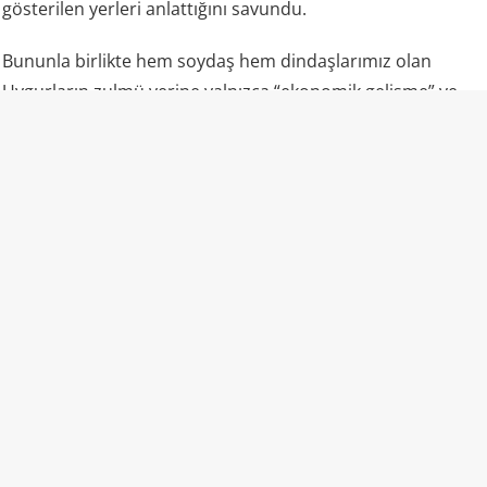
gösterilen yerleri anlattığını savundu.
Bununla birlikte hem soydaş hem dindaşlarımız olan
Uygurların zulmü yerine yalnızca “ekonomik gelişme” ve
“fabrikalar” gündemde oldu.
“Camiler ibadete açık” propagandasının gerçek yüzü
Uluslararası raporlar ve uydu analizleri, lanse edilenden
farklı bir tablo çiziyor: Bölgedeki camilerin büyük kısmı
yıkılmış veya hasar görmüş durumda; kalanlar ağır
güvenlik ve kamera kontrolü altında. Ezan dışarıdan
okunmuyor, başörtülü kadınlar sokakta nadiren görülüyor,
gençler camiye alınmıyor, Kur’an eğitimi kısıtlanıyor.
Uygurca resmi kurumlarda ve eğitimde fiilen bastırılıyor,
çocuklar Çince ile büyütülüyor.
Toplama kampları, zorla çalıştırma, ailelerin parçalanması,