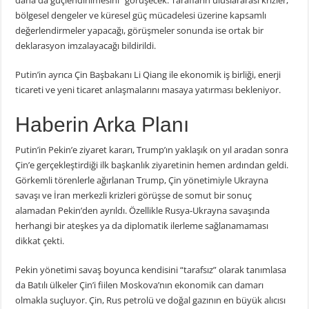
daha da güçlendirilmesini” görüşecek. Tarafların uluslararası krizler,
bölgesel dengeler ve küresel güç mücadelesi üzerine kapsamlı
değerlendirmeler yapacağı, görüşmeler sonunda ise ortak bir
deklarasyon imzalayacağı bildirildi.
Putin’in ayrıca Çin Başbakanı Li Qiang ile ekonomik iş birliği, enerji
ticareti ve yeni ticaret anlaşmalarını masaya yatırması bekleniyor.
Haberin Arka Planı
Putin’in Pekin’e ziyaret kararı, Trump’ın yaklaşık on yıl aradan sonra
Çin’e gerçekleştirdiği ilk başkanlık ziyaretinin hemen ardından geldi.
Görkemli törenlerle ağırlanan Trump, Çin yönetimiyle Ukrayna
savaşı ve İran merkezli krizleri görüşse de somut bir sonuç
alamadan Pekin’den ayrıldı. Özellikle Rusya-Ukrayna savaşında
herhangi bir ateşkes ya da diplomatik ilerleme sağlanamaması
dikkat çekti.
Pekin yönetimi savaş boyunca kendisini “tarafsız” olarak tanımlasa
da Batılı ülkeler Çin’i fiilen Moskova’nın ekonomik can damarı
olmakla suçluyor. Çin, Rus petrolü ve doğal gazının en büyük alıcısı