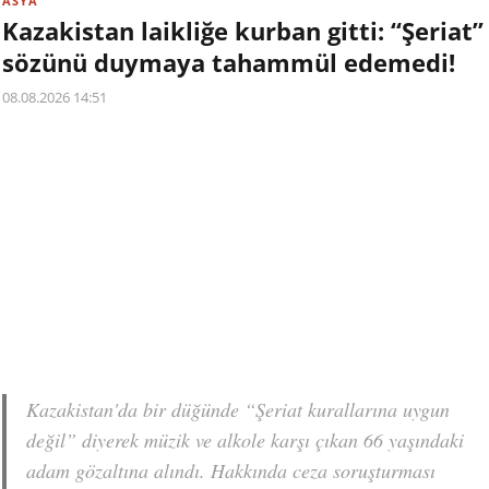
ASYA
Kazakistan laikliğe kurban gitti: “Şeriat”
sözünü duymaya tahammül edemedi!
08.08.2026 14:51
Kazakistan'da bir düğünde “Şeriat kurallarına uygun
değil” diyerek müzik ve alkole karşı çıkan 66 yaşındaki
adam gözaltına alındı. Hakkında ceza soruşturması