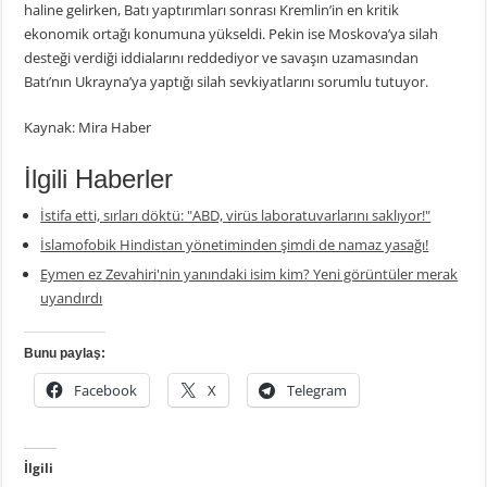
haline gelirken, Batı yaptırımları sonrası Kremlin’in en kritik
ekonomik ortağı konumuna yükseldi. Pekin ise Moskova’ya silah
desteği verdiği iddialarını reddediyor ve savaşın uzamasından
Batı’nın Ukrayna’ya yaptığı silah sevkiyatlarını sorumlu tutuyor.
Kaynak: Mira Haber
İlgili Haberler
İstifa etti, sırları döktü: "ABD, virüs laboratuvarlarını saklıyor!"
İslamofobik Hindistan yönetiminden şimdi de namaz yasağı!
Eymen ez Zevahiri'nin yanındaki isim kim? Yeni görüntüler merak
uyandırdı
Bunu paylaş:
Facebook
X
Telegram
İlgili