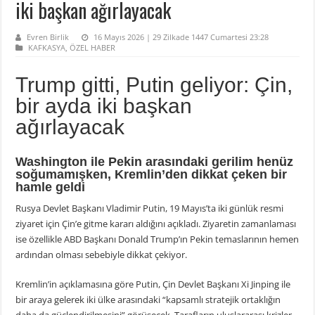
iki başkan ağırlayacak
Evren Birlik
16 Mayıs 2026 | 29 Zilkade 1447 Cumartesi 23:28
KAFKASYA
,
ÖZEL HABER
Trump gitti, Putin geliyor: Çin,
bir ayda iki başkan
ağırlayacak
Washington ile Pekin arasındaki gerilim henüz
soğumamışken, Kremlin’den dikkat çeken bir
hamle geldi
Rusya Devlet Başkanı Vladimir Putin, 19 Mayıs’ta iki günlük resmi
ziyaret için Çin’e gitme kararı aldığını açıkladı. Ziyaretin zamanlaması
ise özellikle ABD Başkanı Donald Trump’ın Pekin temaslarının hemen
ardından olması sebebiyle dikkat çekiyor.
Kremlin’in açıklamasına göre Putin, Çin Devlet Başkanı Xi Jinping ile
bir araya gelerek iki ülke arasındaki “kapsamlı stratejik ortaklığın