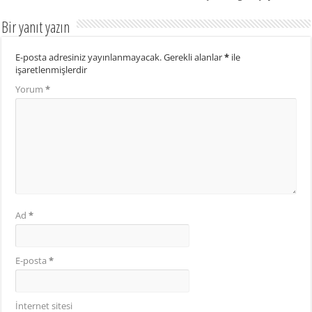
Bir yanıt yazın
E-posta adresiniz yayınlanmayacak.
Gerekli alanlar
*
ile
işaretlenmişlerdir
Yorum
*
Ad
*
E-posta
*
İnternet sitesi