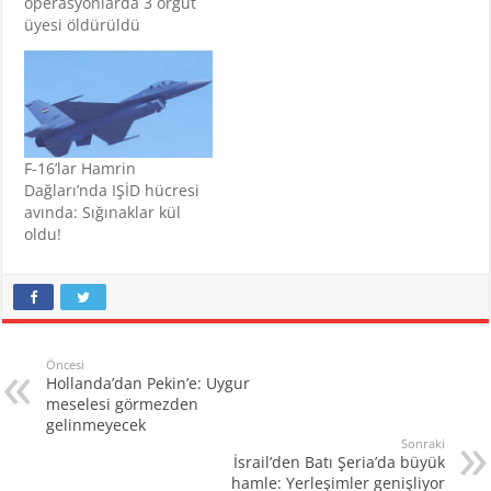
operasyonlarda 3 örgüt
üyesi öldürüldü
F-16’lar Hamrin
Dağları’nda IŞİD hücresi
avında: Sığınaklar kül
oldu!
Öncesi
Hollanda’dan Pekin’e: Uygur
meselesi görmezden
gelinmeyecek
Sonraki
İsrail’den Batı Şeria’da büyük
hamle: Yerleşimler genişliyor