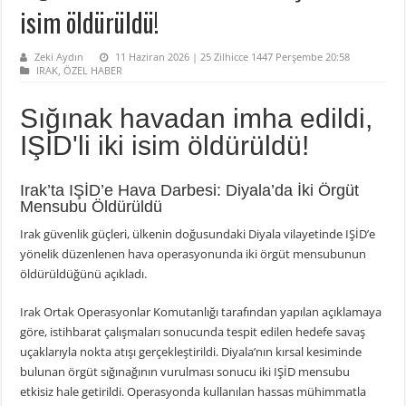
isim öldürüldü!
Zeki Aydın
11 Haziran 2026 | 25 Zilhicce 1447 Perşembe 20:58
IRAK
,
ÖZEL HABER
Sığınak havadan imha edildi,
IŞİD'li iki isim öldürüldü!
Irak’ta IŞİD’e Hava Darbesi: Diyala’da İki Örgüt
Mensubu Öldürüldü
Irak güvenlik güçleri, ülkenin doğusundaki Diyala vilayetinde IŞİD’e
yönelik düzenlenen hava operasyonunda iki örgüt mensubunun
öldürüldüğünü açıkladı.
Irak Ortak Operasyonlar Komutanlığı tarafından yapılan açıklamaya
göre, istihbarat çalışmaları sonucunda tespit edilen hedefe savaş
uçaklarıyla nokta atışı gerçekleştirildi. Diyala’nın kırsal kesiminde
bulunan örgüt sığınağının vurulması sonucu iki IŞİD mensubu
etkisiz hale getirildi. Operasyonda kullanılan hassas mühimmatla