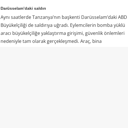
Darüsselam’daki saldırı
Aynı saatlerde Tanzanya’nın başkenti Darüsselam’daki ABD
Büyükelçiliği de saldırıya uğradı. Eylemcilerin bomba yüklü
aracı büyükelçiliğe yaklaştırma girişimi, güvenlik önlemleri
nedeniyle tam olarak gerçekleşmedi. Araç, bina
çevresindeki güvenlik hattının dışında patlatıldı.
Bu saldırıda 11 kişi öldü, onlarca kişi yaralandı.
İki saldırının sonucu olarak resmi belirlemelere göre
toplam 224 kişi hayatını kaybetti ve 4 binden fazla kişi
yaralandı.
Bu saldırılar, 11 Eylül 2001 sürecinden de önce El Kaide’yi
küresel gündeme taşıdı. Saldırılar sonrasında ABD
istihbarat birimleri, geniş çaplı soruşturma başlattı.