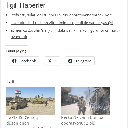
İlgili Haberler
İstifa etti, sırları döktü: "ABD, virüs laboratuvarlarını saklıyor!"
İslamofobik Hindistan yönetiminden şimdi de namaz yasağı!
Eymen ez Zevahiri'nin yanındaki isim kim? Yeni görüntüler merak
uyandırdı
Bunu paylaş:
Facebook
X
Telegram
İlgili
Irak’ta IŞİD’e karşı
Kerkük’te canlı bomba
düzenlenen
operasyonu: 2 ölü