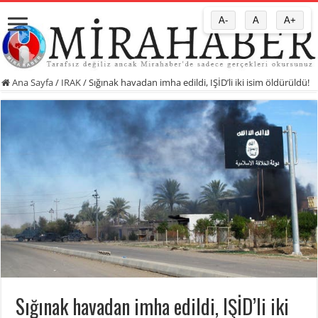
A-
A
A+
Ana Sayfa
/
IRAK
/
Sığınak havadan imha edildi, IŞİD’li iki isim öldürüldü!
Sığınak havadan imha edildi, IŞİD’li iki