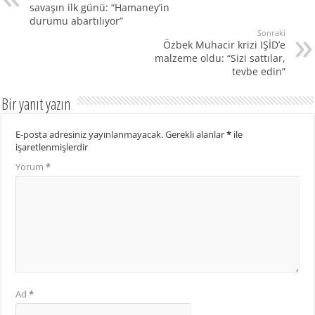
savaşın ilk günü: “Hamaney’in
durumu abartılıyor”
Sonraki
Özbek Muhacir krizi IŞİD’e
malzeme oldu: “Sizi sattılar,
tevbe edin”
Bir yanıt yazın
E-posta adresiniz yayınlanmayacak.
Gerekli alanlar
*
ile
işaretlenmişlerdir
Yorum
*
Ad
*