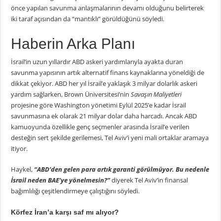
önce yapılan savunma anlaşmalarının devamı olduğunu belirterek
iki taraf açısından da “mantıklı” görüldüğünü söyledi.
Haberin Arka Planı
İsrail’in uzun yıllardır ABD askeri yardımlarıyla ayakta duran
savunma yapısının artık alternatif finans kaynaklarına yöneldiği de
dikkat çekiyor. ABD her yıl İsrail’e yaklaşık 3 milyar dolarlık askeri
yardım sağlarken, Brown Üniversitesi’nin
Savaşın Maliyetleri
projesine göre Washington yönetimi Eylül 2025’e kadar İsrail
savunmasına ek olarak 21 milyar dolar daha harcadı. Ancak ABD
kamuoyunda özellikle genç seçmenler arasında İsrail’e verilen
desteğin sert şekilde gerilemesi, Tel Aviv’i yeni mali ortaklar aramaya
itiyor.
Haykel,
“ABD’den gelen para artık garanti görülmüyor. Bu nedenle
İsrail neden
BAE’ye yönelmesin?”
diyerek Tel Aviv’in finansal
bağımlılığı çeşitlendirmeye çalıştığını söyledi.
Körfez İran’a karşı saf mı alıyor?