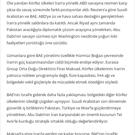
Öte yandan Körfez ülkeleri İran’a yönelik ABD savaşına resmen karşı
çıksa da savaş sürecinde farklı pozisyonlar aldı. Reuters’a göre Suudi
Arabistan ve BAE, ABD’ye üs ve hava sahası desteğini genişletirken
İran’a yönelik saldırılara da katıldı. Ancak Riyad aynı zamanda
Pakistan aracılığıyla diplomatik çözüm arayışına yönelirken, Abu
Dabi’nin savaşın sürmesi için Washington nezdinde yoğun lobi
faaliyetleri yürüttüğü öne sürüldü.
Uzmanlara göre BAE yönetimi özellikle Hürmüz Boğazı çevresinde
İran’ın güç kazanmasından ciddi biçimde endişe ediyor. Eurasia
Group Orta Doğu Direktörü Firas Maksad, Körfez ülkelerinin İran’ın
yalnızca nükleer programıyla değil, füze kapasitesi, İHA ağı ve
bölgedeki vekil güçleriyle de mücadele etmek istediğini söyledi.
BAE’nin İsrail’e giderek daha fazla yaklaşması, bölgedeki diğer Körfez
ülkelerinin izlediği çizgiden ayrışıyor. Suudi Arabistan son dönemde
güvenlik iş birliklerini Pakistan, Türkiye ve Mısır’la güçlendirmeye
yönelirken, Abu Dabi’nin İran karşısındaki en önemli kozunun Tel
Aviv’le kurduğu stratejik ortaklık olduğu değerlendiriliyor.
Maksad’a göre İran’la gerilim ne kadar büyürse, BAE’nin İsrail’le