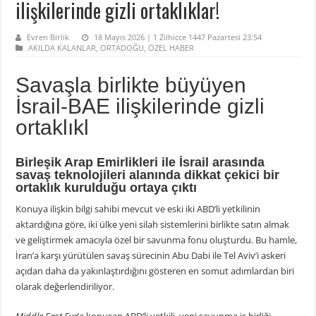
ilişkilerinde gizli ortaklıklar!
Evren Birlik
18 Mayıs 2026 | 1 Zilhicce 1447 Pazartesi 23:54
AKILDA KALANLAR
,
ORTADOĞU
,
ÖZEL HABER
Savaşla birlikte büyüyen
İsrail-BAE ilişkilerinde gizli
ortaklıkl
Birleşik Arap Emirlikleri ile İsrail arasında
savaş teknolojileri alanında dikkat çekici bir
ortaklık kurulduğu ortaya çıktı
Konuya ilişkin bilgi sahibi mevcut ve eski iki ABD’li yetkilinin
aktardığına göre, iki ülke yeni silah sistemlerini birlikte satın almak
ve geliştirmek amacıyla özel bir savunma fonu oluşturdu. Bu hamle,
İran’a karşı yürütülen savaş sürecinin Abu Dabi ile Tel Aviv’i askeri
açıdan daha da yakınlaştırdığını gösteren en somut adımlardan biri
olarak değerlendiriliyor.