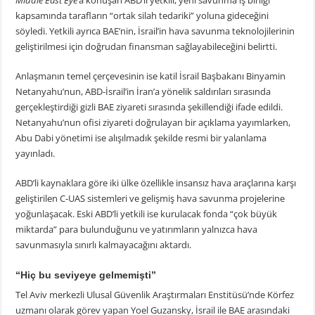
Middle East Eye
’a konuşan ABD’li yetkili, yeni savunma iş birliği
kapsamında tarafların “ortak silah tedariki” yoluna gideceğini
söyledi. Yetkili ayrıca BAE’nin, İsrail’in hava savunma teknolojilerinin
geliştirilmesi için doğrudan finansman sağlayabileceğini belirtti.
Anlaşmanın temel çerçevesinin ise katil İsrail Başbakanı Binyamin
Netanyahu’nun, ABD-İsrail’in İran’a yönelik saldırıları sırasında
gerçekleştirdiği gizli BAE ziyareti sırasında şekillendiği ifade edildi.
Netanyahu’nun ofisi ziyareti doğrulayan bir açıklama yayımlarken,
Abu Dabi yönetimi ise alışılmadık şekilde resmi bir yalanlama
yayınladı.
ABD’li kaynaklara göre iki ülke özellikle insansız hava araçlarına karşı
geliştirilen C-UAS sistemleri ve gelişmiş hava savunma projelerine
yoğunlaşacak. Eski ABD’li yetkili ise kurulacak fonda “çok büyük
miktarda” para bulunduğunu ve yatırımların yalnızca hava
savunmasıyla sınırlı kalmayacağını aktardı.
“Hiç bu seviyeye gelmemişti”
Tel Aviv merkezli Ulusal Güvenlik Araştırmaları Enstitüsü’nde Körfez
uzmanı olarak görev yapan Yoel Guzansky, İsrail ile BAE arasındaki