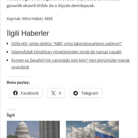
güvenlik eksenli ittifakı da o ölçüde derinleşecek.
Kaynak: Mira Haber, MEE
İlgili Haberler
İstifa etti, sırları döktü: "ABD, virüs laboratuvarlarını saklıyor!"
İslamofobik Hindistan yönetiminden şimdi de namaz yasağı!
Eymen ez Zevahiri'nin yanındaki isim kim? Yeni görüntüler merak
uyandırdı
Bunu paylaş:
Facebook
X
Telegram
İlgili