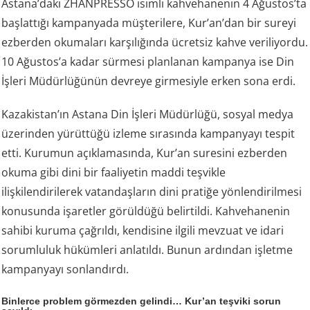
Astana’daki ZHANPRESSO isimli kahvehanenin 4 Ağustos’ta
başlattığı kampanyada müşterilere, Kur’an’dan bir sureyi
ezberden okumaları karşılığında ücretsiz kahve veriliyordu.
10 Ağustos’a kadar sürmesi planlanan kampanya ise Din
İşleri Müdürlüğünün devreye girmesiyle erken sona erdi.
Kazakistan’ın Astana Din İşleri Müdürlüğü, sosyal medya
üzerinden yürüttüğü izleme sırasında kampanyayı tespit
etti. Kurumun açıklamasında, Kur’an suresini ezberden
okuma gibi dini bir faaliyetin maddi teşvikle
ilişkilendirilerek vatandaşların dini pratiğe yönlendirilmesi
konusunda işaretler görüldüğü belirtildi. Kahvehanenin
sahibi kuruma çağrıldı, kendisine ilgili mevzuat ve idari
sorumluluk hükümleri anlatıldı. Bunun ardından işletme
kampanyayı sonlandırdı.
Binlerce problem görmezden gelindi… Kur’an teşviki sorun