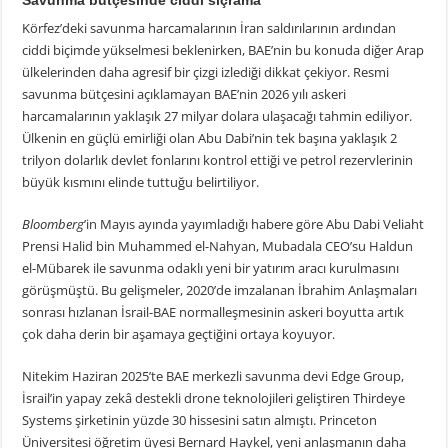
Savunma bütçesinde ciddi sıçrama
Körfez’deki savunma harcamalarının İran saldırılarının ardından
ciddi biçimde yükselmesi beklenirken, BAE’nin bu konuda diğer Arap
ülkelerinden daha agresif bir çizgi izlediği dikkat çekiyor. Resmi
savunma bütçesini açıklamayan BAE’nin 2026 yılı askeri
harcamalarının yaklaşık 27 milyar dolara ulaşacağı tahmin ediliyor.
Ülkenin en güçlü emirliği olan Abu Dabi’nin tek başına yaklaşık 2
trilyon dolarlık devlet fonlarını kontrol ettiği ve petrol rezervlerinin
büyük kısmını elinde tuttuğu belirtiliyor.
Bloomberg
’in Mayıs ayında yayımladığı habere göre Abu Dabi Veliaht
Prensi Halid bin Muhammed el-Nahyan, Mubadala CEO’su Haldun
el-Mübarek ile savunma odaklı yeni bir yatırım aracı kurulmasını
görüşmüştü. Bu gelişmeler, 2020’de imzalanan İbrahim Anlaşmaları
sonrası hızlanan İsrail-BAE normalleşmesinin askeri boyutta artık
çok daha derin bir aşamaya geçtiğini ortaya koyuyor.
Nitekim Haziran 2025’te BAE merkezli savunma devi Edge Group,
İsrail’in yapay zekâ destekli drone teknolojileri geliştiren Thirdeye
Systems şirketinin yüzde 30 hissesini satın almıştı. Princeton
Üniversitesi öğretim üyesi Bernard Haykel, yeni anlaşmanın daha