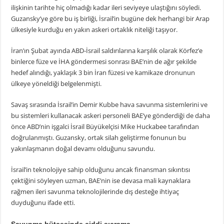
ilişkinin tarihte hiç olmadığı kadar ileri seviyeye ulaştığını söyledi.
Guzansky’ye göre bu iş birliği, İsrail’in bugüne dek herhangi bir Arap
ülkesiyle kurduğu en yakın askeri ortaklık niteliği taşıyor.
İran’ın Şubat ayında ABD-İsrail saldırılarına karşılık olarak Körfez’e
binlerce füze ve İHA göndermesi sonrası BAE’nin de ağır şekilde
hedef alındığı, yaklaşık 3 bin İran füzesi ve kamikaze dronunun
ülkeye yöneldiği belgelenmişti.
Savaş sırasında İsrail’in Demir Kubbe hava savunma sistemlerini ve
bu sistemleri kullanacak askeri personeli BAE’ye gönderdiği de daha
önce ABD’nin işgalci İsrail Büyükelçisi Mike Huckabee tarafından
doğrulanmıştı. Guzansky, ortak silah geliştirme fonunun bu
yakınlaşmanın doğal devamı olduğunu savundu.
İsrail’in teknolojiye sahip olduğunu ancak finansman sıkıntısı
çektiğini söyleyen uzman, BAE’nin ise devasa mali kaynaklara
rağmen ileri savunma teknolojilerinde dış desteğe ihtiyaç
duyduğunu ifade etti.