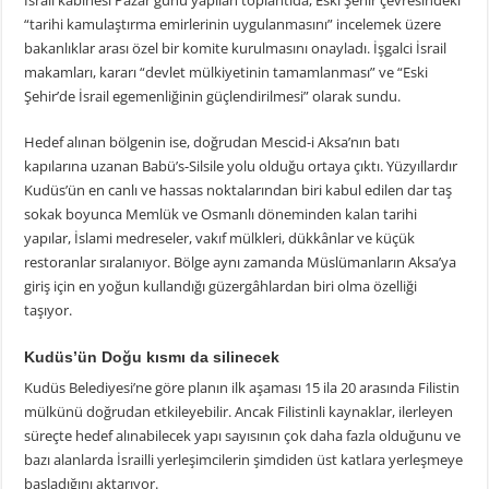
İsrail kabinesi Pazar günü yapılan toplantıda, Eski Şehir çevresindeki
“tarihi kamulaştırma emirlerinin uygulanmasını” incelemek üzere
bakanlıklar arası özel bir komite kurulmasını onayladı. İşgalci İsrail
makamları, kararı “devlet mülkiyetinin tamamlanması” ve “Eski
Şehir’de İsrail egemenliğinin güçlendirilmesi” olarak sundu.
Hedef alınan bölgenin ise, doğrudan Mescid-i Aksa’nın batı
kapılarına uzanan Babü’s-Silsile yolu olduğu ortaya çıktı. Yüzyıllardır
Kudüs’ün en canlı ve hassas noktalarından biri kabul edilen dar taş
sokak boyunca Memlük ve Osmanlı döneminden kalan tarihi
yapılar, İslami medreseler, vakıf mülkleri, dükkânlar ve küçük
restoranlar sıralanıyor. Bölge aynı zamanda Müslümanların Aksa’ya
giriş için en yoğun kullandığı güzergâhlardan biri olma özelliği
taşıyor.
Kudüs’ün Doğu kısmı da silinecek
Kudüs Belediyesi’ne göre planın ilk aşaması 15 ila 20 arasında Filistin
mülkünü doğrudan etkileyebilir. Ancak Filistinli kaynaklar, ilerleyen
süreçte hedef alınabilecek yapı sayısının çok daha fazla olduğunu ve
bazı alanlarda İsrailli yerleşimcilerin şimdiden üst katlara yerleşmeye
başladığını aktarıyor.