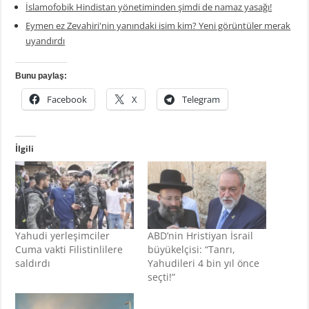
İslamofobik Hindistan yönetiminden şimdi de namaz yasağı!
Eymen ez Zevahiri'nin yanındaki isim kim? Yeni görüntüler merak
uyandırdı
Bunu paylaş:
Facebook
X
Telegram
İlgili
Yahudi yerleşimciler
ABD’nin Hristiyan İsrail
Cuma vakti Filistinlilere
büyükelçisi: “Tanrı,
saldırdı
Yahudileri 4 bin yıl önce
seçti!”