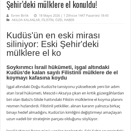
Şehir’deki mülklere el konuldu!
Evren Birlik
18 Mayıs 2026 | 1 Zilhicce 1447 Pazartesi 18:43
AKILDA KALANLAR
,
FİLİSTİN
,
ÖZEL HABER
Kudüs'ün en eski mirası
siliniyor: Eski Şehir'deki
mülklere el ko
Soykırımcı İsrail hükümeti, işgal altındaki
Kudüs’de kalan sayılı Filistinli mülklere de el
koymayı kafasına koydu
İşgal altındaki Doğu Kudüs’te tansiyonu yükseltecek yeni bir adım
atan İsrail hükümeti, Mescid-i Aksa’ya çıkan en kritik güzergâhlardan
biri olan Babü’s-Silsile hattındaki Filistin mülklerine el koyma planını
resmen hızlandırdı. Filistinli yetkililer, alınan kararın yalnızca birkaç
binayı hedef almadığını, Kudüs’ün kimliğini değiştirmeyi amaçlayan
uzun vadeli bir stratejinin parçası olduğunu söylüyor.