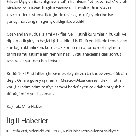
Filistin Dışişleri Bakanlığı ise İsrail’in hamlesini “etnik temizlik” olarak
nitelendirdi. Bakanlık açıklamasında, Filistinli nüfusun Aksa
çevresinden sistematik biçimde uzaklaştırıldığı, yerlerine ise
yerleşimci varlığının genişletildiği ifade edildi.
Öte yandan Kudüs İslami Vakıfları ve Filistinli kurumların hukuki ve
diplomatik girişim başlattığı bildirildi. Ürdünlü yetkililerle temasların
sürdüğü aktarılırken, kurulacak komitenin önümüzdeki aylarda
tarihi kamulaştırma emirlerinin nasıl uygulanacağına dair somut
tavsiyeler sunması bekleniyor.
Kudüs’teki Filistinliler için ise mesele yalnızca birkaç ev veya dükkân
değil. Onlara göre yaşananlar, Mescid-i Aksa çevresindeki Filistin
varlığını adım adım tasfiye etmeyi hedefleyen çok daha büyük bir
dönüşümün yeni aşaması.
Kaynak: Mira Haber
İlgili Haberler
İstifa etti, sırları döktü: "ABD, virüs laboratuvarlarını saklıyor!"