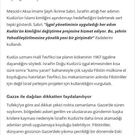
Mescid-i Aksa İmamı Şeyh İkrime Sabri, İsrail’in attığı her adımın
Kudüs’ün İslami kimliğini aşındırmayı hedeflediğini belirterek sert
tepki gösterdi. Sabri,
“İşgal yönetiminin uyguladığı her adım
Kudüs’ün kimliğini değiştirme projesine hizmet ediyor. Bu, şehrin
Yahudileştirilmesine yönelik yeni bir girişimdir”
ifadelerini
kullandı.
Kudüs uzmanı Halil Tevfikci ise planın kökeninin 1967 işgaline
dayandığını söyledi. İsrail’in Doğu Kudüs’ü işgal etmesinden kısa
süre sonra “kamu yararı” bahanesiyle çok sayıda Filistin mülküne el
koyduğunu hatırlatan Tevfikci, bu mekanizmanın aslında Filistinliler
için değil İsrail yerleşim projeleri için kullanıldığını vurguladı.
Gazze ile dağılan dikkatten faydalanılıyor
Tufekçi’ye göre asıl dikkat çekici nokta zamanlama. Gazze’de süren
soykırım, bölgedeki askeri gerilim ve uluslararası gündemin başka
krizlere kayması nedeniyle İsrail’in Kudüs’te daha önce atamadığı
adımları şimdi uygulamaya koyduğu belirtiliyor. Filistinliler,
dünyanın gözünün Gazze’deki yıkıma çevrildiği bir dönemde Eski