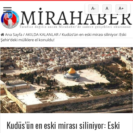
A-
A
A+
Ana Sayfa
/
AKILDA KALANLAR
/
Kudüs’ün en eski mirası siliniyor: Eski
Şehir’deki mülklere el konuldu!
Kudüs’ün en eski mirası siliniyor: Eski