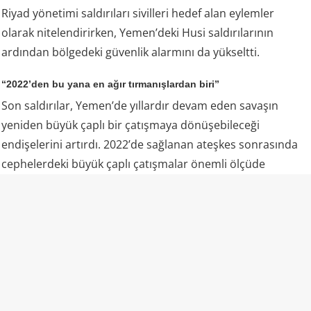
Riyad yönetimi saldırıları sivilleri hedef alan eylemler
olarak nitelendirirken, Yemen’deki Husi saldırılarının
ardından bölgedeki güvenlik alarmını da yükseltti.
“2022’den bu yana en ağır tırmanışlardan biri”
Son saldırılar, Yemen’de yıllardır devam eden savaşın
yeniden büyük çaplı bir çatışmaya dönüşebileceği
endişelerini artırdı. 2022’de sağlanan ateşkes sonrasında
cephelerdeki büyük çaplı çatışmalar önemli ölçüde
durmuş, ancak taraflar arasındaki siyasi ve askeri gerilim
tamamen sona ermemişti.
6 Ağustos’taki saldırılar ise bu görece sakin dönemin
ardından Yemen’de yaşanan en ciddi askeri tırmanışlardan
biri olarak değerlendiriliyor. Özellikle Marib ve Hadramut
gibi stratejik bölgelerde askeri kampların aynı operasyon