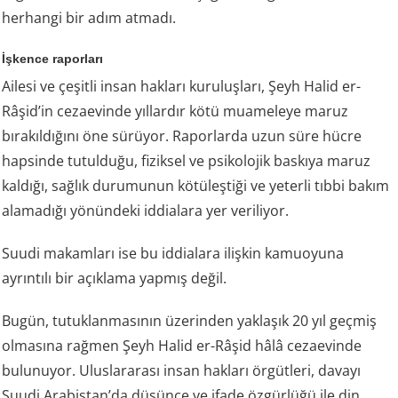
herhangi bir adım atmadı.
İşkence raporları
Ailesi ve çeşitli insan hakları kuruluşları, Şeyh Halid er-
Râşid’in cezaevinde yıllardır kötü muameleye maruz
bırakıldığını öne sürüyor. Raporlarda uzun süre hücre
hapsinde tutulduğu, fiziksel ve psikolojik baskıya maruz
kaldığı, sağlık durumunun kötüleştiği ve yeterli tıbbi bakım
alamadığı yönündeki iddialara yer veriliyor.
Suudi makamları ise bu iddialara ilişkin kamuoyuna
ayrıntılı bir açıklama yapmış değil.
Bugün, tutuklanmasının üzerinden yaklaşık 20 yıl geçmiş
olmasına rağmen Şeyh Halid er-Râşid hâlâ cezaevinde
bulunuyor. Uluslararası insan hakları örgütleri, davayı
Suudi Arabistan’da düşünce ve ifade özgürlüğü ile din