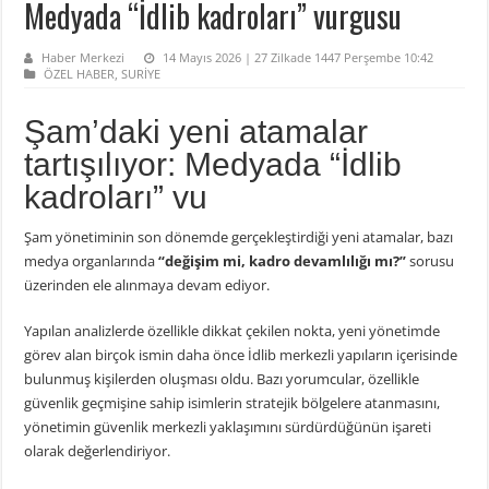
Medyada “İdlib kadroları” vurgusu
Haber Merkezi
14 Mayıs 2026 | 27 Zilkade 1447 Perşembe 10:42
ÖZEL HABER
,
SURİYE
Şam’daki yeni atamalar
tartışılıyor: Medyada “İdlib
kadroları” vu
Şam yönetiminin son dönemde gerçekleştirdiği yeni atamalar, bazı
medya organlarında
“değişim mi, kadro devamlılığı mı?”
sorusu
üzerinden ele alınmaya devam ediyor.
Yapılan analizlerde özellikle dikkat çekilen nokta, yeni yönetimde
görev alan birçok ismin daha önce İdlib merkezli yapıların içerisinde
bulunmuş kişilerden oluşması oldu. Bazı yorumcular, özellikle
güvenlik geçmişine sahip isimlerin stratejik bölgelere atanmasını,
yönetimin güvenlik merkezli yaklaşımını sürdürdüğünün işareti
olarak değerlendiriyor.