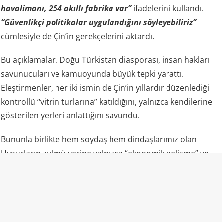
havalimanı, 254 akıllı fabrika var”
ifadelerini kullandı.
“Güvenlikçi politikalar uygulandığını söyleyebiliriz”
cümlesiyle de Çin’in gerekçelerini aktardı.
Bu açıklamalar, Doğu Türkistan diasporası, insan hakları
savunucuları ve kamuoyunda büyük tepki yarattı.
Eleştirmenler, her iki ismin de Çin’in yıllardır düzenlediği
kontrollü “vitrin turlarına” katıldığını, yalnızca kendilerine
gösterilen yerleri anlattığını savundu.
Bununla birlikte hem soydaş hem dindaşlarımız olan
Uygurların zulmü yerine yalnızca “ekonomik gelişme” ve
“fabrikalar” gündemde oldu.
“Camiler ibadete açık” propagandasının gerçek yüzü
Uluslararası raporlar ve uydu analizleri, lanse edilenden
farklı bir tablo çiziyor: Bölgedeki camilerin büyük kısmı