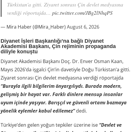
Türkistan'a gitti. Ziyaret sonrası Çin devlet medyasına
verdiği röportajda…
pic.twitter.com/JBg2lNhqPS
— Mira Haber (@Mira_Haber)
August 6, 2026
Diyanet İşleri Başkanlığı’na bağlı Diyanet
Akademisi Başkanı, Çin rejiminin propaganda
diliyle konuştu
Diyanet Akademisi Başkanı Doç. Dr. Enver Osman Kaan,
Mayıs 2026’da işgalci Çin’in davetiyle Doğu Türkistan’a gitti.
Ziyaret sonrası Çin devlet medyasına verdiği röportajda
“Burayla ilgili bilgilerim önyargılıydı. Burada modern,
gelişmiş bir hayat var. Farklı dinlere mensup insanlar
uyum içinde yaşıyor. Barışçıl ve güvenli ortamı bozmaya
yönelik eylemler kabul edilemez”
dedi.
Türkiye’den gelen yoğun tepkiler üzerine ise
“Devlet ve