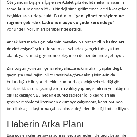
Öte yandan Dışişleri, İçişleri ve Adalet gibi devlet mekanizmasının
temel kurumlarında köklü bir değişime gidilmemesi de dikkat çeken
başlıklar arasında yer aldı. Bu durum,
“yeni yönetim söylemine
rağmen çekirdek kadronun büyük ölçüde korunduğu”
yönündeki yorumları beraberinde getirdi.
Ancak bazı medya çevrelerinin meseleyi yalnızca
“İdlib kadroları
devletleşiyor”
şeklinde sunması, sahadaki gerçek tabloyu tam
olarak yansıtmadığı yönünde eleştirileri de beraberinde getiriyor.
Zira bugün yönetim içerisinde yalnızca eski muhalif yapılar değil,
geçmişte Esed rejimi bürokrasisinde görev almış isimlerin de
bulunduğu biliniyor. Nitekim cumhurbaşkanlığı sekreterliği gibi
kritik noktalarda, geçmişte rejim valiliği yapmış isimlerin yer aldığına
dikkat çekiliyor. Bu nedenle süreci sadece “İdlib kadroları ele
geçiriyor” söylemi üzerinden okumaya çalışmanın, kamuoyunda
belirli bir algı oluşturma çabası olarak değerlendirildiği ifade ediliyor.
Haberin Arka Planı
Bazı gözlemciler ise savaş sonrası geçiş süreçlerinde tecrübe sahibi