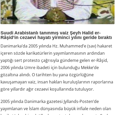
Suudi Arabistanlı tanınmış vaiz Şeyh Halid er-
Râşid’in cezaevi hayatı yirminci yılını geride bıraktı
Danimarka’da 2005 yılında Hz. Muhammed’e (sav) hakaret
içeren sözde karikatürlerin yayımlanmasının ardından
yaptığı sert protesto çağrısıyla gündeme gelen er-Râşid,
2006 yılında Umre ibadeti için bulunduğu Mekke’de
gözaltına alındı. O tarihten bu yana özgürlüğüne
kavuşamayan vaiz, insan hakları kuruluşlarının raporlarına
göre yıllardır ağır cezaevi koşullarında tutuluyor.
2005 yılında Danimarka gazetesi Jyllands-Posten’de
yayımlanan ve İslam dünyasında büyük infiale neden olan