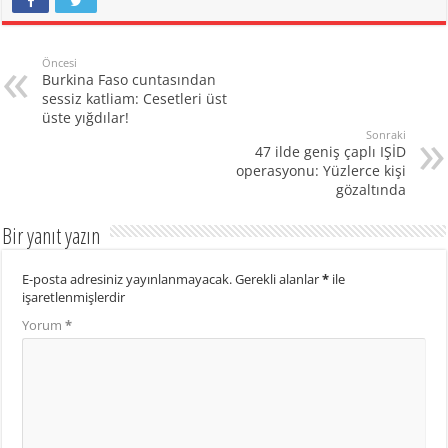
Öncesi
Burkina Faso cuntasından
sessiz katliam: Cesetleri üst
üste yığdılar!
Sonraki
47 ilde geniş çaplı IŞİD
operasyonu: Yüzlerce kişi
gözaltında
Bir yanıt yazın
E-posta adresiniz yayınlanmayacak.
Gerekli alanlar
*
ile
işaretlenmişlerdir
Yorum
*