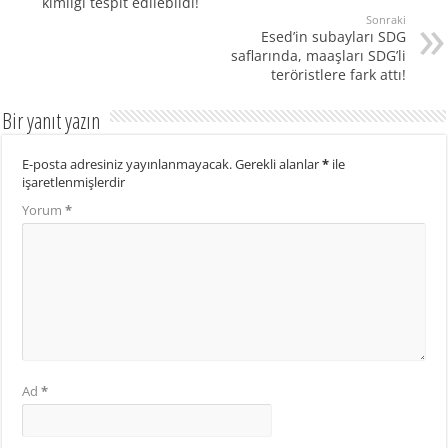
kimliği tespit edilebildi!
Sonraki
Esed’in subayları SDG
saflarında, maaşları SDG’li
teröristlere fark attı!
Bir yanıt yazın
E-posta adresiniz yayınlanmayacak.
Gerekli alanlar
*
ile
işaretlenmişlerdir
Yorum
*
Ad
*