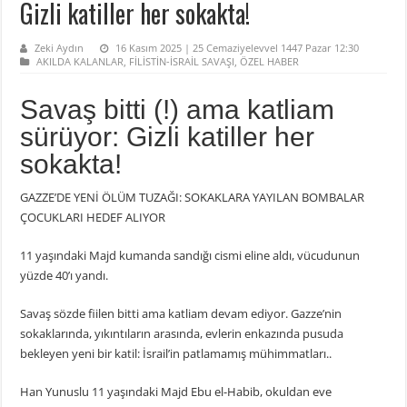
Gizli katiller her sokakta!
Zeki Aydın
16 Kasım 2025 | 25 Cemaziyelevvel 1447 Pazar 12:30
AKILDA KALANLAR
,
FİLİSTİN-İSRAİL SAVAŞI
,
ÖZEL HABER
Savaş bitti (!) ama katliam
sürüyor: Gizli katiller her
sokakta!
GAZZE’DE YENİ ÖLÜM TUZAĞI: SOKAKLARA YAYILAN BOMBALAR
ÇOCUKLARI HEDEF ALIYOR
11 yaşındaki Majd kumanda sandığı cismi eline aldı, vücudunun
yüzde 40’ı yandı.
Savaş sözde fiilen bitti ama katliam devam ediyor. Gazze’nin
sokaklarında, yıkıntıların arasında, evlerin enkazında pusuda
bekleyen yeni bir katil: İsrail’in patlamamış mühimmatları..
Han Yunuslu 11 yaşındaki Majd Ebu el-Habib, okuldan eve