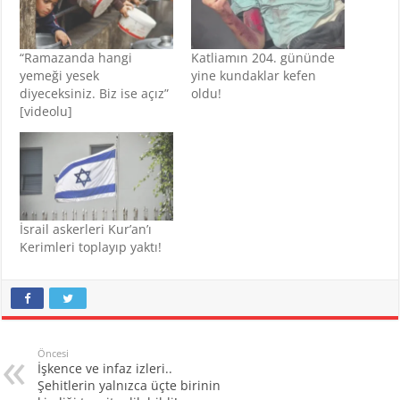
“Ramazanda hangi
Katliamın 204. gününde
yemeği yesek
yine kundaklar kefen
diyeceksiniz. Biz ise açız”
oldu!
[videolu]
İsrail askerleri Kur’an’ı
Kerimleri toplayıp yaktı!
Öncesi
İşkence ve infaz izleri..
Şehitlerin yalnızca üçte birinin