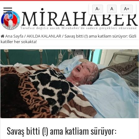
A-
A
A+
Ana Sayfa
/
AKILDA KALANLAR
/
Savaş bitti (!) ama katliam sürüyor: Gizli
katiller her sokakta!
Savaş bitti (!) ama katliam sürüyor: