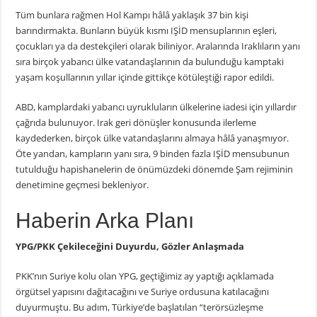
Tüm bunlara rağmen Hol Kampı hâlâ yaklaşık 37 bin kişi
barındırmakta. Bunların büyük kısmı IŞİD mensuplarının eşleri,
çocukları ya da destekçileri olarak biliniyor. Aralarında Iraklıların yanı
sıra birçok yabancı ülke vatandaşlarının da bulunduğu kamptaki
yaşam koşullarının yıllar içinde gittikçe kötüleştiği rapor edildi.
ABD, kamplardaki yabancı uyrukluların ülkelerine iadesi için yıllardır
çağrıda bulunuyor. Irak geri dönüşler konusunda ilerleme
kaydederken, birçok ülke vatandaşlarını almaya hâlâ yanaşmıyor.
Öte yandan, kampların yanı sıra, 9 binden fazla IŞİD mensubunun
tutulduğu hapishanelerin de önümüzdeki dönemde Şam rejiminin
denetimine geçmesi bekleniyor.
Haberin Arka Planı
YPG/PKK Çekileceğini Duyurdu, Gözler Anlaşmada
PKK’nın Suriye kolu olan YPG, geçtiğimiz ay yaptığı açıklamada
örgütsel yapısını dağıtacağını ve Suriye ordusuna katılacağını
duyurmuştu. Bu adım, Türkiye’de başlatılan “terörsüzleşme