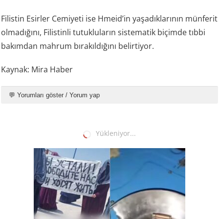
Filistin Esirler Cemiyeti ise Hmeid’in yaşadıklarının münferit
olmadığını, Filistinli tutukluların sistematik biçimde tıbbi
bakımdan mahrum bırakıldığını belirtiyor.
Kaynak: Mira Haber
💬 Yorumları göster / Yorum yap
ORTADOĞU
Kötü muamele sadece Filistinlilere
değil: Sara Netanyahu kendi personelini
dövüyor mu?
09.08.2026 11:58