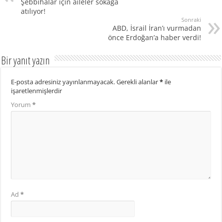
Şebbihalar için aileler sokağa
atılıyor!
Sonraki
ABD, İsrail İran’ı vurmadan
önce Erdoğan’a haber verdi!
Bir yanıt yazın
E-posta adresiniz yayınlanmayacak.
Gerekli alanlar
*
ile
işaretlenmişlerdir
Yorum
*
Ad
*