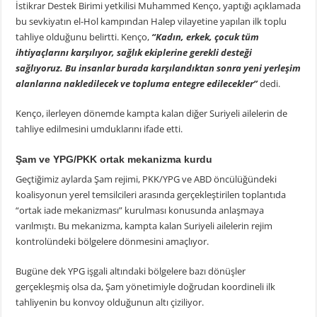
İstikrar Destek Birimi yetkilisi Muhammed Kenço, yaptığı açıklamada
bu sevkiyatın el-Hol kampından Halep vilayetine yapılan ilk toplu
tahliye olduğunu belirtti. Kenço,
“Kadın, erkek, çocuk tüm
ihtiyaçlarını karşılıyor, sağlık ekiplerine gerekli desteği
sağlıyoruz. Bu insanlar burada karşılandıktan sonra yeni yerleşim
alanlarına nakledilecek ve topluma entegre edilecekler”
dedi.
Kenço, ilerleyen dönemde kampta kalan diğer Suriyeli ailelerin de
tahliye edilmesini umduklarını ifade etti.
Şam ve YPG/PKK ortak mekanizma kurdu
Geçtiğimiz aylarda Şam rejimi, PKK/YPG ve ABD öncülüğündeki
koalisyonun yerel temsilcileri arasında gerçekleştirilen toplantıda
“ortak iade mekanizması” kurulması konusunda anlaşmaya
varılmıştı. Bu mekanizma, kampta kalan Suriyeli ailelerin rejim
kontrolündeki bölgelere dönmesini amaçlıyor.
Bugüne dek YPG işgali altındaki bölgelere bazı dönüşler
gerçekleşmiş olsa da, Şam yönetimiyle doğrudan koordineli ilk
tahliyenin bu konvoy olduğunun altı çiziliyor.