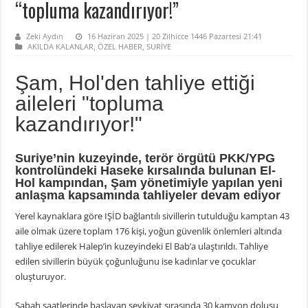
“topluma kazandırıyor!”
Zeki Aydın
16 Haziran 2025 | 20 Zilhicce 1446 Pazartesi 21:41
AKILDA KALANLAR
,
ÖZEL HABER
,
SURİYE
Şam, Hol'den tahliye ettiği
aileleri "topluma
kazandırıyor!"
Suriye’nin kuzeyinde, terör örgütü PKK/YPG
kontrolündeki Haseke kırsalında bulunan El-
Hol kampından, Şam yönetimiyle yapılan yeni
anlaşma kapsamında tahliyeler devam ediyor
Yerel kaynaklara göre IŞİD bağlantılı sivillerin tutulduğu kamptan 43
aile olmak üzere toplam 176 kişi, yoğun güvenlik önlemleri altında
tahliye edilerek Halep’in kuzeyindeki El Bab’a ulaştırıldı. Tahliye
edilen sivillerin büyük çoğunluğunu ise kadınlar ve çocuklar
oluşturuyor.
Sabah saatlerinde başlayan sevkiyat sırasında 30 kamyon dolusu