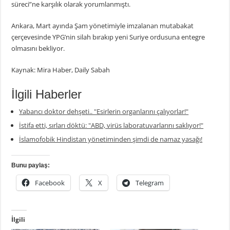
süreci”ne karşılık olarak yorumlanmıştı.
Ankara, Mart ayında Şam yönetimiyle imzalanan mutabakat
çerçevesinde YPG’nin silah bırakıp yeni Suriye ordusuna entegre
olmasını bekliyor.
Kaynak: Mira Haber, Daily Sabah
İlgili Haberler
Yabancı doktor dehşeti.. "Esirlerin organlarını çalıyorlar!"
İstifa etti, sırları döktü: "ABD, virüs laboratuvarlarını saklıyor!"
İslamofobik Hindistan yönetiminden şimdi de namaz yasağı!
Bunu paylaş:
Facebook
X
Telegram
İlgili