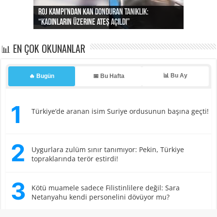
İsrail Başbakanı Binyamin Netanyahu’nun eşi Sara
Netanyahu, başbakanlık konutundaki personellere yönelik
davranışlarıyla gündeme geldi.
İsrail’in Kanal 12 televizyonu, Netanyahu ailesinin eski bir
çalışanının tanıklıklarına dayanarak başbakanlık konutunda
yaşananları gündeme taşıdı. Eski çalışan, Sara
Netanyahu’nun personele fiziksel müdahalede
bulunduğunu, onları aşağıladığını ve yabancı işçiler ile
Mizrahi Yahudilere karşı ayrımcı tutum sergilediğini anlattı.
Çalışanın aktardığına göre Sara Netanyahu, temizlikten
memnun kalmadığı zamanlarda personele müdahale
etmekten geri durmadı. Aynı çalışan, yetersiz temizlik
gerekçesiyle üç kez itildiğini söyledi.
Sara Netanyahu’nun “psikologluk” yeteneği de dikkat çekti.