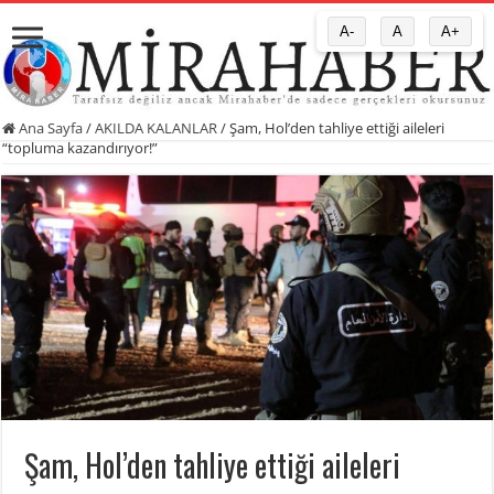
A-
A
A+
Ana Sayfa
/
AKILDA KALANLAR
/
Şam, Hol’den tahliye ettiği aileleri
“topluma kazandırıyor!”
Şam, Hol’den tahliye ettiği aileleri