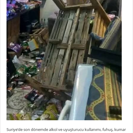
Suriye’de son dönemde alkol ve uyuşturucu kullanımı, fuhuş, kumar