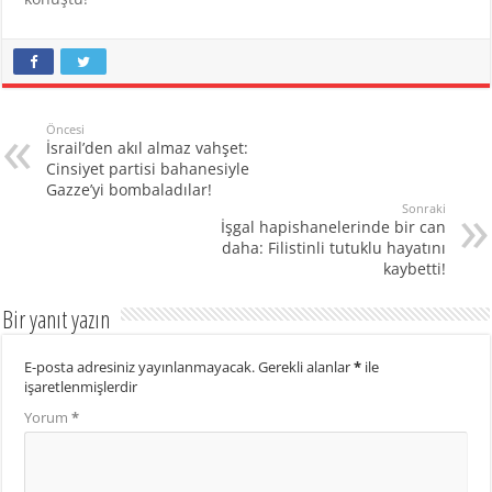
Öncesi
İsrail’den akıl almaz vahşet:
Cinsiyet partisi bahanesiyle
Gazze’yi bombaladılar!
Sonraki
İşgal hapishanelerinde bir can
daha: Filistinli tutuklu hayatını
kaybetti!
Bir yanıt yazın
E-posta adresiniz yayınlanmayacak.
Gerekli alanlar
*
ile
işaretlenmişlerdir
Yorum
*