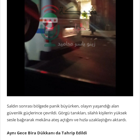
Saldırı sonrası bölgede panik büyürken, olayın yaşandığı alan
güvenlik güçlerince çevrildi. Görgü tanıkları, silahlı kişilerin yüksek
sesle bağırarak mekâna ateş açtığını ve hızla uzaklaştığını aktardı.
Aynı Gece Bira Dükkanı da Tahrip Edildi