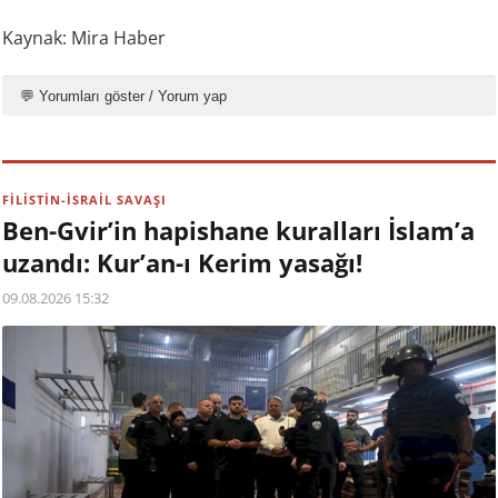
Kaynak: Mira Haber
💬 Yorumları göster / Yorum yap
FİLİSTİN-İSRAİL SAVAŞI
Ben-Gvir’in hapishane kuralları İslam’a
uzandı: Kur’an-ı Kerim yasağı!
09.08.2026 15:32