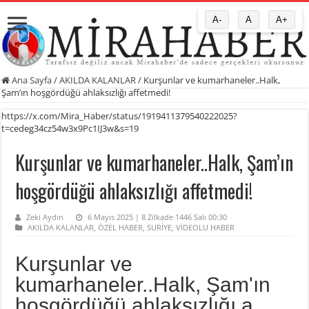
A-
A
A+
Ana Sayfa
/
AKILDA KALANLAR
/
Kurşunlar ve kumarhaneler..Halk,
Şam’ın hoşgördüğü ahlaksızlığı affetmedi!
https://x.com/Mira_Haber/status/1919411379540222025?
t=cedeg34cz54w3x9Pc1IJ3w&s=19
Kurşunlar ve kumarhaneler..Halk, Şam’ın
hoşgördüğü ahlaksızlığı affetmedi!
Zeki Aydın
6 Mayıs 2025 | 8 Zilkade 1446 Salı 00:30
AKILDA KALANLAR
,
ÖZEL HABER
,
SURİYE
,
VİDEOLU HABER
Kurşunlar ve
kumarhaneler..Halk, Şam'ın
hoşgördüğü ahlaksızlığı a