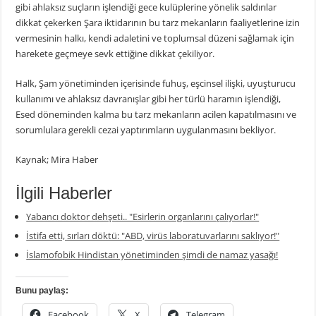
gibi ahlaksız suçların işlendiği gece kulüplerine yönelik saldırılar
dikkat çekerken Şara iktidarının bu tarz mekanların faaliyetlerine izin
vermesinin halkı, kendi adaletini ve toplumsal düzeni sağlamak için
harekete geçmeye sevk ettiğine dikkat çekiliyor.
Halk, Şam yönetiminden içerisinde fuhuş, eşcinsel ilişki, uyuşturucu
kullanımı ve ahlaksız davranışlar gibi her türlü haramın işlendiği,
Esed döneminden kalma bu tarz mekanların acilen kapatılmasını ve
sorumlulara gerekli cezai yaptırımların uygulanmasını bekliyor.
Kaynak; Mira Haber
İlgili Haberler
Yabancı doktor dehşeti.. "Esirlerin organlarını çalıyorlar!"
İstifa etti, sırları döktü: "ABD, virüs laboratuvarlarını saklıyor!"
İslamofobik Hindistan yönetiminden şimdi de namaz yasağı!
Bunu paylaş:
Facebook
X
Telegram