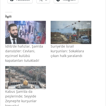
İlgili
İdlib’de hafızlar, Şam’da
Suriye’de İsrail
dansözler: Cevlani,
kurşunları: Sokaklara
eşcinsel kulübü
çıkan halk yaralandı
kapatanları tutukladı!
Kabus Şam’da da
peşlerinde; Seyyide
Zeynep’te kurşunlar
konuştu!