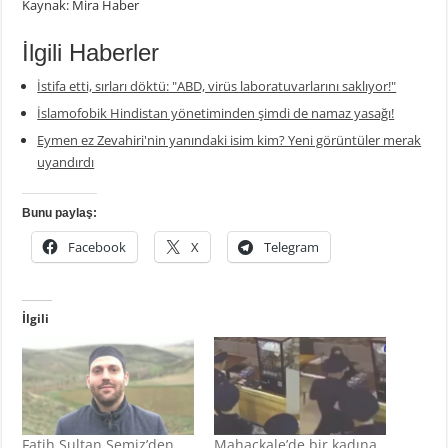
Kaynak: Mira Haber
İlgili Haberler
İstifa etti, sırları döktü: "ABD, virüs laboratuvarlarını saklıyor!"
İslamofobik Hindistan yönetiminden şimdi de namaz yasağı!
Eymen ez Zevahiri'nin yanındaki isim kim? Yeni görüntüler merak
uyandırdı
Bunu paylaş:
Facebook
X
Telegram
İlgili
Fatih Sultan Semiz’den
Mahaçkale’de bir kadına