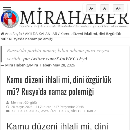
A-
A
A+
Ana Sayfa
/
AKILDA KALANLAR
/
Kamu düzeni ihlali mi, dini özgürlük
mü? Rusya’da namaz polemiği
Rusya'da parkta namaz kılan adama para cezası
verildi.
pic.twitter.com/XJmWFC1FyA
— Mira Haber (@Mira_Haber)
May 28, 2026
Kamu düzeni ihlali mi, dini özgürlük
mü? Rusya’da namaz polemiği
Mehmet Görgülü
28 Mayıs 2026 | 11 Zilhicce 1447 Perşembe 20:48
AKILDA KALANLAR
,
ASYA
,
ÖZEL HABER
,
VİDEOLU HABER
Kamu düzeni ihlali mi, dini