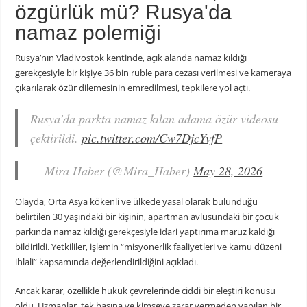
özgürlük mü? Rusya'da
namaz polemiği
Rusya’nın Vladivostok kentinde, açık alanda namaz kıldığı
gerekçesiyle bir kişiye 36 bin ruble para cezası verilmesi ve kameraya
çıkarılarak özür dilemesinin emredilmesi, tepkilere yol açtı.
Rusya’da parkta namaz kılan adama özür videosu
çektirildi.
pic.twitter.com/Cw7DjcYvfP
— Mira Haber (@Mira_Haber)
May 28, 2026
Olayda, Orta Asya kökenli ve ülkede yasal olarak bulunduğu
belirtilen 30 yaşındaki bir kişinin, apartman avlusundaki bir çocuk
parkında namaz kıldığı gerekçesiyle idari yaptırıma maruz kaldığı
bildirildi. Yetkililer, işlemin “misyonerlik faaliyetleri ve kamu düzeni
ihlali” kapsamında değerlendirildiğini açıkladı.
Ancak karar, özellikle hukuk çevrelerinde ciddi bir eleştiri konusu
oldu. Uzmanlar, tek başına ve kimseye zarar vermeden yapılan bir