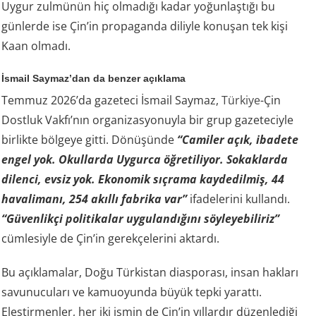
Uygur zulmünün hiç olmadığı kadar yoğunlaştığı bu
günlerde ise Çin’in propaganda diliyle konuşan tek kişi
Kaan olmadı.
İsmail Saymaz’dan da benzer açıklama
Temmuz 2026’da gazeteci İsmail Saymaz,
Türkiye
-Çin
Dostluk Vakfı’nın organizasyonuyla bir grup gazeteciyle
birlikte bölgeye gitti. Dönüşünde
“Camiler açık, ibadete
engel yok. Okullarda Uygurca öğretiliyor. Sokaklarda
dilenci, evsiz yok. Ekonomik sıçrama kaydedilmiş, 44
havalimanı, 254 akıllı fabrika var”
ifadelerini kullandı.
“Güvenlikçi politikalar uygulandığını söyleyebiliriz”
cümlesiyle de Çin’in gerekçelerini aktardı.
Bu açıklamalar, Doğu Türkistan diasporası, insan hakları
savunucuları ve kamuoyunda büyük tepki yarattı.
Eleştirmenler, her iki ismin de Çin’in yıllardır düzenlediği