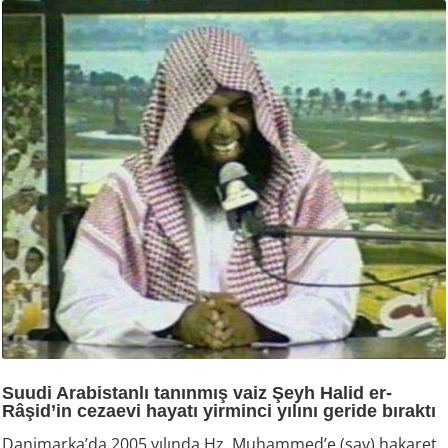
Suudi Arabistanlı tanınmış vaiz Şeyh Halid er-
Râşid’in cezaevi hayatı yirminci yılını geride bıraktı
Danimarka’da 2005 yılında Hz. Muhammed’e (sav) hakaret