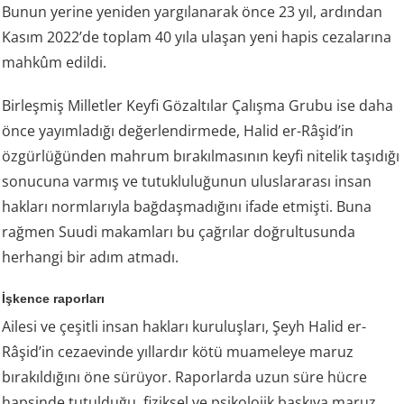
Bunun yerine yeniden yargılanarak önce 23 yıl, ardından
Kasım 2022’de toplam 40 yıla ulaşan yeni hapis cezalarına
mahkûm edildi.
Birleşmiş Milletler Keyfi Gözaltılar Çalışma Grubu ise daha
önce yayımladığı değerlendirmede, Halid er-Râşid’in
özgürlüğünden mahrum bırakılmasının keyfi nitelik taşıdığı
sonucuna varmış ve tutukluluğunun uluslararası insan
hakları normlarıyla bağdaşmadığını ifade etmişti. Buna
rağmen Suudi makamları bu çağrılar doğrultusunda
herhangi bir adım atmadı.
İşkence raporları
Ailesi ve çeşitli insan hakları kuruluşları, Şeyh Halid er-
Râşid’in cezaevinde yıllardır kötü muameleye maruz
bırakıldığını öne sürüyor. Raporlarda uzun süre hücre
hapsinde tutulduğu, fiziksel ve psikolojik baskıya maruz