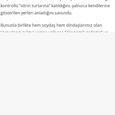
kontrollü “vitrin turlarına” katıldığını, yalnızca kendilerine
gösterilen yerleri anlattığını savundu.
Bununla birlikte hem soydaş hem dindaşlarımız olan
Uygurların zulmü yerine yalnızca “ekonomik gelişme” ve
“fabrikalar” gündemde oldu.
“Camiler ibadete açık” propagandasının gerçek yüzü
Uluslararası raporlar ve uydu analizleri, lanse edilenden
farklı bir tablo çiziyor: Bölgedeki camilerin büyük kısmı
yıkılmış veya hasar görmüş durumda; kalanlar ağır
güvenlik ve kamera kontrolü altında. Ezan dışarıdan
okunmuyor, başörtülü kadınlar sokakta nadiren görülüyor,
gençler camiye alınmıyor, Kur’an eğitimi kısıtlanıyor.
Uygurca resmi kurumlarda ve eğitimde fiilen bastırılıyor,
çocuklar Çince ile büyütülüyor.