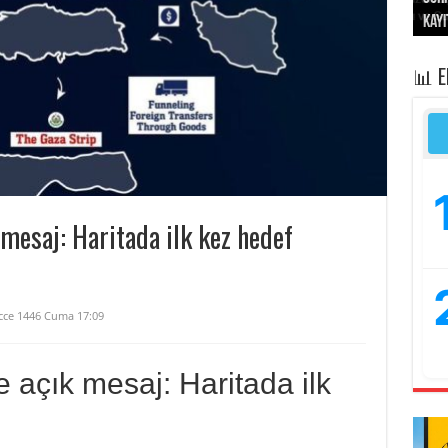
kayı
bası
sivi
“Op
işga
📊 
 mesaj: Haritada ilk kez hedef
icce 1446 Cuma 17:09
e açık mesaj: Haritada ilk