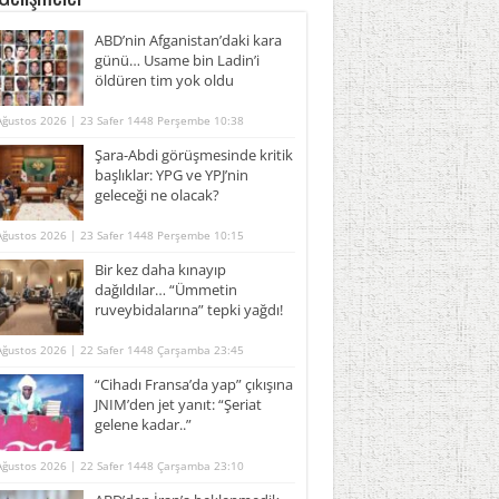
ABD’nin Afganistan’daki kara
günü… Usame bin Ladin’i
öldüren tim yok oldu
Ağustos 2026 | 23 Safer 1448 Perşembe 10:38
Şara-Abdi görüşmesinde kritik
başlıklar: YPG ve YPJ’nin
geleceği ne olacak?
Ağustos 2026 | 23 Safer 1448 Perşembe 10:15
Bir kez daha kınayıp
dağıldılar… “Ümmetin
ruveybidalarına” tepki yağdı!
Ağustos 2026 | 22 Safer 1448 Çarşamba 23:45
“Cihadı Fransa’da yap” çıkışına
JNIM’den jet yanıt: “Şeriat
gelene kadar..”
Ağustos 2026 | 22 Safer 1448 Çarşamba 23:10