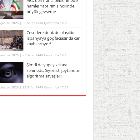
ABD’den İran’a beklenmedik
hamle! Yaptırım zincirinde
büyük gevşeme
Ağustos 2026 | 22 Safer 1448 Çarşamba 18:42
Cesetlere denizde ulaşıldı:
İspanya’ya göç faciasında can
kaybı artıyor!
Ağustos 2026 | 22 Safer 1448 Çarşamba 18:13
Şimdi de yapay zekayı
zehirledi.. Siyonist şeytandan
algoritma savaşları!
Ağustos 2026 | 22 Safer 1448 Çarşamba 17:05