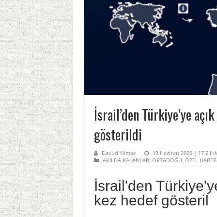
İsrail’den Türkiye’ye açık
gösterildi
Davud Yılmaz
13 Haziran 2025 | 17 Zilh
AKILDA KALANLAR
,
ORTADOĞU
,
ÖZEL HABER
İsrail'den Türkiye'y
kez hedef gösteril