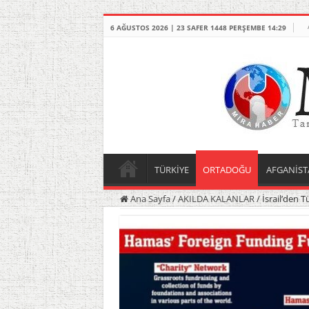
6 AĞUSTOS 2026 | 23 SAFER 1448 PERŞEMBE 14:29
TÜRKİYE
ORTADOĞU
AFGANİST
Ana Sayfa
/
AKILDA KALANLAR
/
İsrail’den T