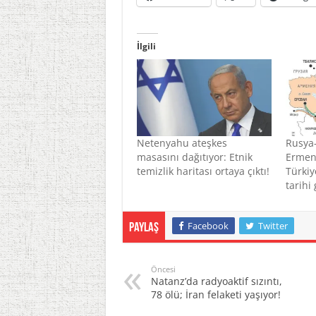
İlgili
Netenyahu ateşkes
Rusya
masasını dağıtıyor: Etnik
Ermen
temizlik haritası ortaya çıktı!
Türkiye
tarihi
Facebook
Twitter
Paylaş
Öncesi
Natanz’da radyoaktif sızıntı,
78 ölü; İran felaketi yaşıyor!