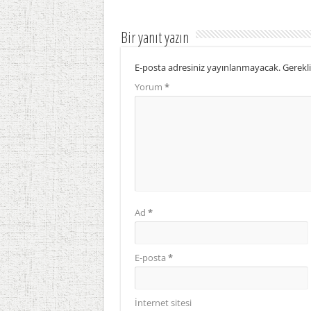
Bir yanıt yazın
E-posta adresiniz yayınlanmayacak.
Gerekli
Yorum
*
Ad
*
E-posta
*
İnternet sitesi