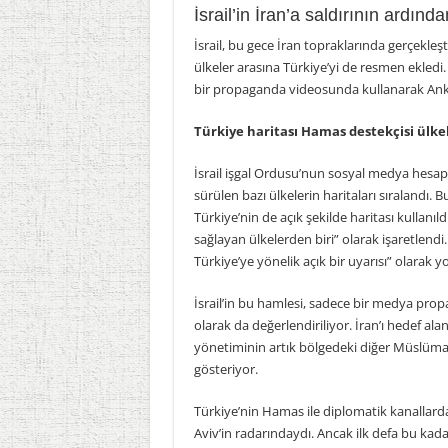
İsrail’in İran’a saldırının ardınd
İsrail, bu gece İran topraklarında gerçekleş
ülkeler arasına Türkiye’yi de resmen ekledi. İ
bir propaganda videosunda kullanarak Anka
Türkiye haritası Hamas destekçisi ülke
İsrail işgal Ordusu’nun sosyal medya hesap
sürülen bazı ülkelerin haritaları sıralandı. 
Türkiye’nin de açık şekilde haritası kullanıl
sağlayan ülkelerden biri” olarak işaretlendi
Türkiye’ye yönelik açık bir uyarısı” olarak 
İsrail’in bu hamlesi, sadece bir medya pro
olarak da değerlendiriliyor. İran’ı hedef a
yönetiminin artık bölgedeki diğer Müslüman 
gösteriyor.
Türkiye’nin Hamas ile diplomatik kanallardak
Aviv’in radarındaydı. Ancak ilk defa bu kad