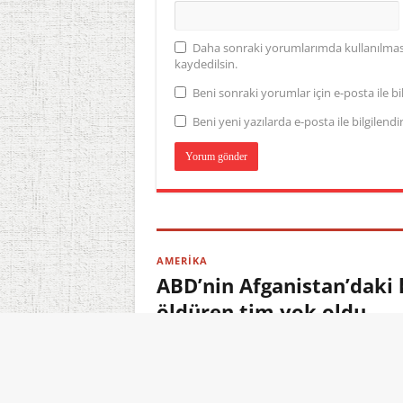
Daha sonraki yorumlarımda kullanılması 
kaydedilsin.
Beni sonraki yorumlar için e-posta ile bil
Beni yeni yazılarda e-posta ile bilgilendir
AMERİKA
ABD’nin Afganistan’daki
öldüren tim yok oldu
06.08.2026 10:38