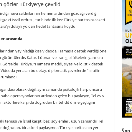
an gözler Türkiye’ye çevrildi
tirdiği hava saldırılarının hemen ardından gözdağı verdiği
şgalci İsrail ordusu, tarihinde ilk kez Türkiye haritasını askeri
ra’yı dolaylı yoldan hedef tahtasına koydu.
ler arasında
larından yayınladığı kısa videoda, Hamas’a destek verdiği öne
Bu görüntülerde, Katar, Lübnan ve İran gibi ülkelerin yanı sıra
dı. Görselde Türkiye, “Hamas’a maddi, siyasi ve lojistik destek
. Videoda yer alan bu detay, diplomatik çevrelerde “İsrail’in
yorumlandı.
pagandası olarak değil, aynı zamanda psikolojik harp unsuru
lan saha operasyonlarının ardından gelen bu paylaşım, Tel Aviv
aktörlere karşı da doğrudan bir tehdit diline geçtiğini
i teması ve İsrail karşıtı bazı söylemleri, uzun zamandır Tel
ar doğrudan, bir askeri paylaşımda Türkiye haritasının yer
Son 