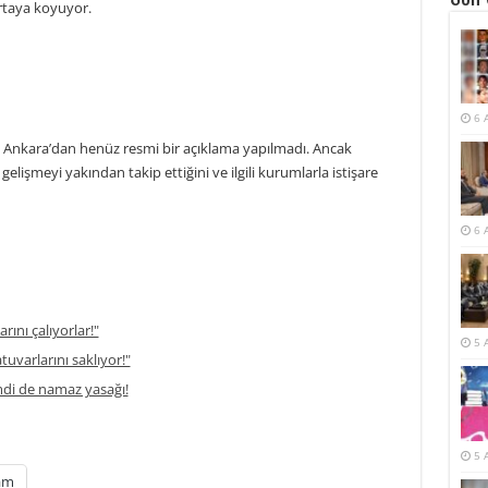
ortaya koyuyor.
6 
ık, Ankara’dan henüz resmi bir açıklama yapılmadı. Ancak
gelişmeyi yakından takip ettiğini ve ilgili kurumlarla istişare
6 
rını çalıyorlar!"
5 
atuvarlarını saklıyor!"
di de namaz yasağı!
5 
am