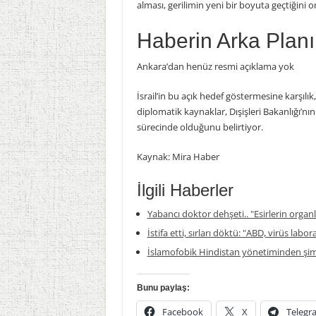
alması, gerilimin yeni bir boyuta geçtiğini 
Haberin Arka Planı
Ankara’dan henüz resmi açıklama yok
İsrail’in bu açık hedef göstermesine karşıl
diplomatik kaynaklar, Dışişleri Bakanlığı’nın 
sürecinde olduğunu belirtiyor.
Kaynak: Mira Haber
İlgili Haberler
Yabancı doktor dehşeti.. "Esirlerin organla
İstifa etti, sırları döktü: "ABD, virüs labor
İslamofobik Hindistan yönetiminden şim
Bunu paylaş:
Facebook
X
Telegr