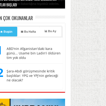
tlar başladı
ldı, kabus yaşatıldı!
ller hedef oldu!
erasyonu başlatıyoruz”
li
EN ÇOK OKUNANLAR
📊 Bu Ay
🔥 Bugün
📅 Bu Hafta
1
ABD'nin Afganistan'daki kara
günü... Usame bin Ladin'i öldüren
tim yok oldu
2
Şara-Abdi görüşmesinde kritik
başlıklar: YPG ve YPJ'nin geleceği
ne olacak?