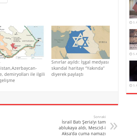
5 
5 
-
Sınırlar aşıldı: İşgal medyası
istan,Azerbaycan-
skandal haritayı “Yakında”
, demiryolları ile ilgili
diyerek paylaştı
 gelişme
5 
Sonraki
İsrail Batı Şeria’yı tam
ablukaya aldı, Mescid-i
Aksa’da cuma namazı