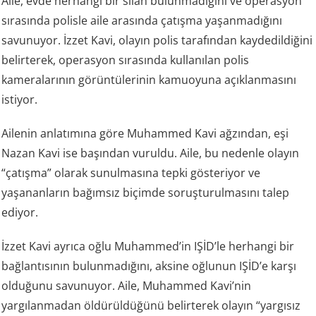
Aile, evde herhangi bir silah bulunmadığını ve operasyon
sırasında polisle aile arasında çatışma yaşanmadığını
savunuyor. İzzet Kavi, olayın polis tarafından kaydedildiğini
belirterek, operasyon sırasında kullanılan polis
kameralarının görüntülerinin kamuoyuna açıklanmasını
istiyor.
Ailenin anlatımına göre Muhammed Kavi ağzından, eşi
Nazan Kavi ise başından vuruldu. Aile, bu nedenle olayın
“çatışma” olarak sunulmasına tepki gösteriyor ve
yaşananların bağımsız biçimde soruşturulmasını talep
ediyor.
İzzet Kavi ayrıca oğlu Muhammed’in IŞİD’le herhangi bir
bağlantısının bulunmadığını, aksine oğlunun IŞİD’e karşı
olduğunu savunuyor. Aile, Muhammed Kavi’nin
yargılanmadan öldürüldüğünü belirterek olayın “yargısız