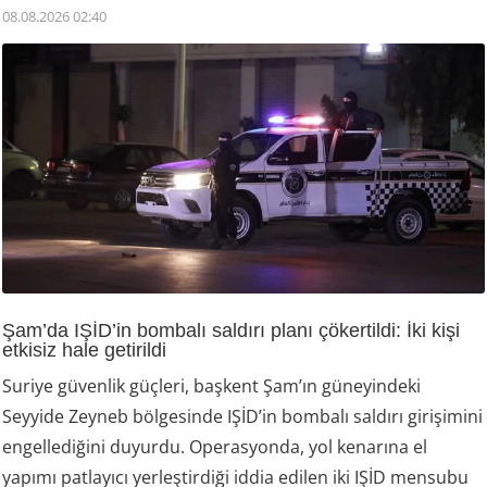
08.08.2026 02:40
Şam’da IŞİD’in bombalı saldırı planı çökertildi: İki kişi
etkisiz hale getirildi
Suriye güvenlik güçleri, başkent Şam’ın güneyindeki
Seyyide Zeyneb bölgesinde IŞİD’in bombalı saldırı girişimini
engellediğini duyurdu. Operasyonda, yol kenarına el
yapımı patlayıcı yerleştirdiği iddia edilen iki IŞİD mensubu