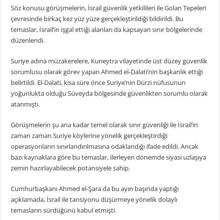
Söz konusu görüşmelerin, İsrail güvenlik yetkilileri ile Golan Tepeleri
çevresinde birkaç kez yüz yüze gerçekleştirildiği bildirildi. Bu
temaslar, İsrail’in işgal ettiği alanları da kapsayan sınır bölgelerinde
düzenlendi.
Suriye adına müzakerelere, Kuneytra vilayetinde üst düzey güvenlik
sorumlusu olarak görev yapan Ahmed el-Dalati’nin başkanlık ettiği
belirtildi. El-Dalati, kısa süre önce Suriye’nin Dürzi nüfusunun
yoğunlukta olduğu Süveyda bölgesinde güvenlikten sorumlu olarak
atanmıştı.
Görüşmelerin şu ana kadar temel olarak sınır güvenliği ile İsrail’in
zaman zaman Suriye köylerine yönelik gerçekleştirdiği
operasyonların sınırlandırılmasına odaklandığı ifade edildi. Ancak
bazı kaynaklara göre bu temaslar, ilerleyen dönemde siyasi uzlaşıya
zemin hazırlayabilecek potansiyele sahip.
Cumhurbaşkanı Ahmed el-Şara da bu ayın başında yaptığı
açıklamada, İsrail ile tansiyonu düşürmeye yönelik dolaylı
temasların sürdüğünü kabul etmişti.