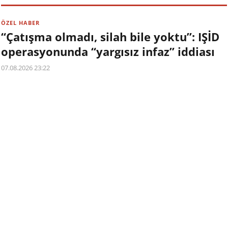
ÖZEL HABER
“Çatışma olmadı, silah bile yoktu”: IŞİD
operasyonunda “yargısız infaz” iddiası
07.08.2026 23:22