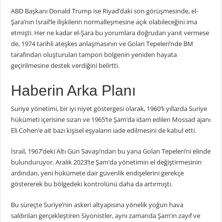
ABD Başkanı Donald Trump ise Riyad’daki son görüşmesinde, el-
Şara’nın İsrail’le ilişkilerin normalleşmesine açık olabileceğini ima
etmişti. Her ne kadar el-Şara bu yorumlara doğrudan yanıt vermese
de, 1974 tarihli ateşkes anlaşmasının ve Golan Tepeleri’nde BM
tarafından oluşturulan tampon bölgenin yeniden hayata
geçirilmesine destek verdiğini belirtti.
Haberin Arka Planı
Suriye yönetimi, bir iyi niyet göstergesi olarak, 1960’lı yıllarda Suriye
hükümeti içerisine sızan ve 1965’te Şam’da idam edilen Mossad ajanı
Eli Cohen’e ait bazı kişisel eşyaların iade edilmesini de kabul etti.
İsrail, 1967’deki Altı Gün Savaşı’ndan bu yana Golan Tepeleri’ni elinde
bulunduruyor. Aralık 2023’te Şam’da yönetimin el değiştirmesinin
ardından, yeni hükümete dair güvenlik endişelerini gerekçe
göstererek bu bölgedeki kontrolünü daha da artırmıştı.
Bu süreçte Suriye’nin askeri altyapısına yönelik yoğun hava
saldırıları gerçekleştiren Siyonistler, aynı zamanda Şam’ın zayıf ve