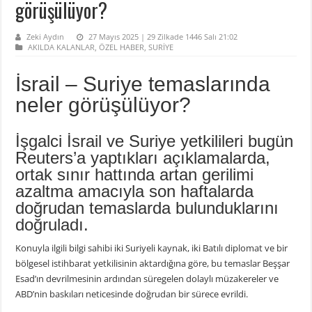
görüşülüyor?
Zeki Aydın
27 Mayıs 2025 | 29 Zilkade 1446 Salı 21:02
AKILDA KALANLAR
,
ÖZEL HABER
,
SURİYE
İsrail – Suriye temaslarında
neler görüşülüyor?
İşgalci İsrail ve Suriye yetkilileri bugün
Reuters’a yaptıkları açıklamalarda,
ortak sınır hattında artan gerilimi
azaltma amacıyla son haftalarda
doğrudan temaslarda bulunduklarını
doğruladı.
Konuyla ilgili bilgi sahibi iki Suriyeli kaynak, iki Batılı diplomat ve bir
bölgesel istihbarat yetkilisinin aktardığına göre, bu temaslar Beşşar
Esad’ın devrilmesinin ardından süregelen dolaylı müzakereler ve
ABD’nin baskıları neticesinde doğrudan bir sürece evrildi.