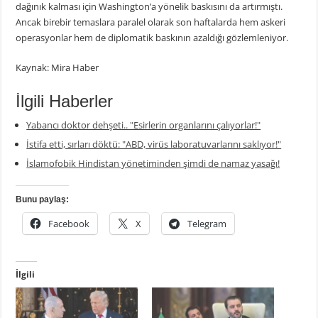
dağınık kalması için Washington’a yönelik baskısını da artırmıştı.
Ancak birebir temaslara paralel olarak son haftalarda hem askeri
operasyonlar hem de diplomatik baskının azaldığı gözlemleniyor.
Kaynak: Mira Haber
İlgili Haberler
Yabancı doktor dehşeti.. "Esirlerin organlarını çalıyorlar!"
İstifa etti, sırları döktü: "ABD, virüs laboratuvarlarını saklıyor!"
İslamofobik Hindistan yönetiminden şimdi de namaz yasağı!
Bunu paylaş:
Facebook
X
Telegram
İlgili