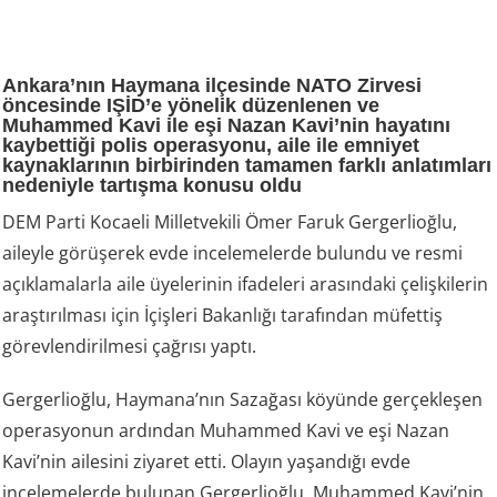
Ankara’nın Haymana ilçesinde NATO Zirvesi
öncesinde IŞİD’e yönelik düzenlenen ve
Muhammed Kavi ile eşi Nazan Kavi’nin hayatını
kaybettiği polis operasyonu, aile ile emniyet
kaynaklarının birbirinden tamamen farklı anlatımları
nedeniyle tartışma konusu oldu
DEM Parti Kocaeli Milletvekili Ömer Faruk Gergerlioğlu,
aileyle görüşerek evde incelemelerde bulundu ve resmi
açıklamalarla aile üyelerinin ifadeleri arasındaki çelişkilerin
araştırılması için İçişleri Bakanlığı tarafından müfettiş
görevlendirilmesi çağrısı yaptı.
Gergerlioğlu, Haymana’nın Sazağası köyünde gerçekleşen
operasyonun ardından Muhammed Kavi ve eşi Nazan
Kavi’nin ailesini ziyaret etti. Olayın yaşandığı evde
incelemelerde bulunan Gergerlioğlu, Muhammed Kavi’nin