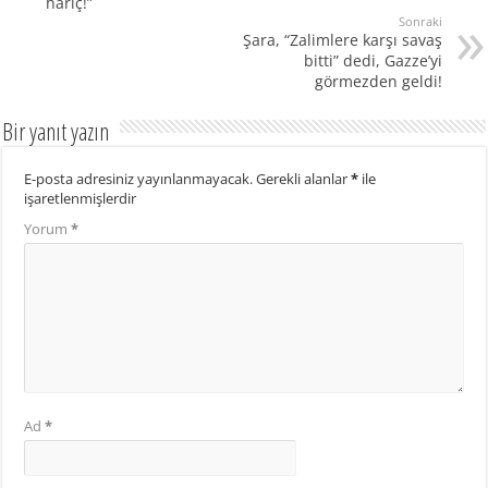
hariç!”
Sonraki
Şara, “Zalimlere karşı savaş
bitti” dedi, Gazze’yi
görmezden geldi!
Bir yanıt yazın
E-posta adresiniz yayınlanmayacak.
Gerekli alanlar
*
ile
işaretlenmişlerdir
Yorum
*
Ad
*