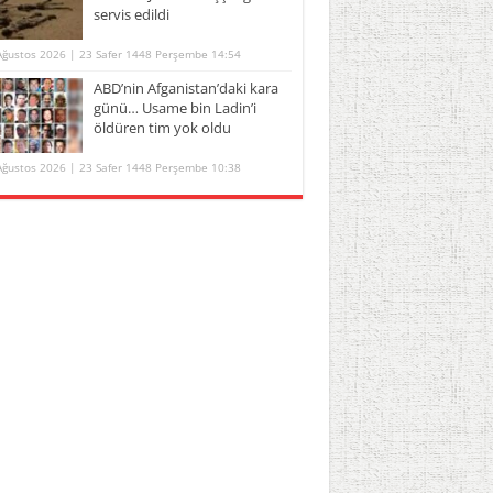
servis edildi
Ağustos 2026 | 23 Safer 1448 Perşembe 14:54
ABD’nin Afganistan’daki kara
günü… Usame bin Ladin’i
öldüren tim yok oldu
Ağustos 2026 | 23 Safer 1448 Perşembe 10:38