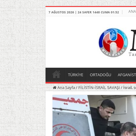
ANA
7 AĞUSTOS 2026 | 24 SAFER 1448 CUMA 01:52
TÜRKİYE
ORTADOĞU
AFGANİS
Ana Sayfa
/
FİLİSTİN-İSRAİL SAVAŞI
/
İsrail,