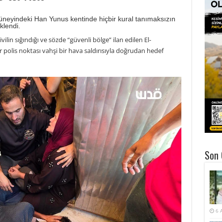
 güneyindeki Han Yunus kentinde hiçbir kural tanımaksızın
klendi.
lin sığındığı ve sözde “güvenli bölge” ilan edilen El-
r polis noktası vahşi bir hava saldırısıyla doğrudan hedef
Son 
6 