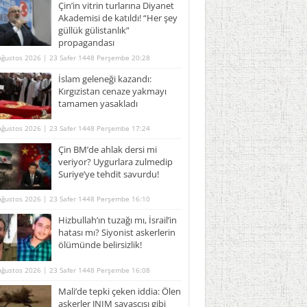
Çin’in vitrin turlarına Diyanet
Akademisi de katıldı! “Her şey
güllük gülistanlık”
propagandası
Ağustos 2026 | 23 Safer 1448 Perşembe 20:28
İslam geleneği kazandı:
Kırgızistan cenaze yakmayı
tamamen yasakladı
Ağustos 2026 | 23 Safer 1448 Perşembe 17:24
Çin BM’de ahlak dersi mi
veriyor? Uygurlara zulmedip
Suriye’ye tehdit savurdu!
Ağustos 2026 | 23 Safer 1448 Perşembe 16:10
Hizbullah’ın tuzağı mı, İsrail’in
hatası mı? Siyonist askerlerin
ölümünde belirsizlik!
Ağustos 2026 | 23 Safer 1448 Perşembe 16:08
Mali’de tepki çeken iddia: Ölen
askerler JNIM savaşçısı gibi