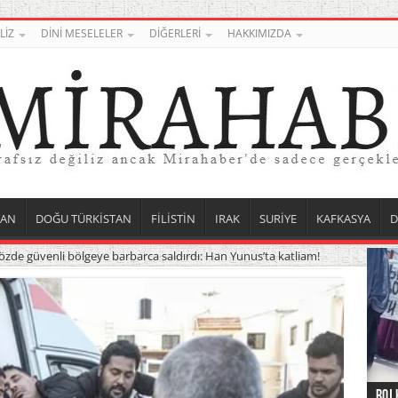
LİZ
DİNİ MESELELER
DİĞERLERİ
HAKKIMIZDA
TAN
DOĞU TÜRKİSTAN
FİLİSTİN
IRAK
SURİYE
KAFKASYA
D
 sözde güvenli bölgeye barbarca saldırdı: Han Yunus’ta katliam!
Roj 
Orta
Düny
Suri
Uygu