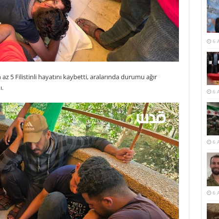
6 
 az 5 Filistinli hayatını kaybetti, aralarında durumu ağır
ı.
6 
6 
6 