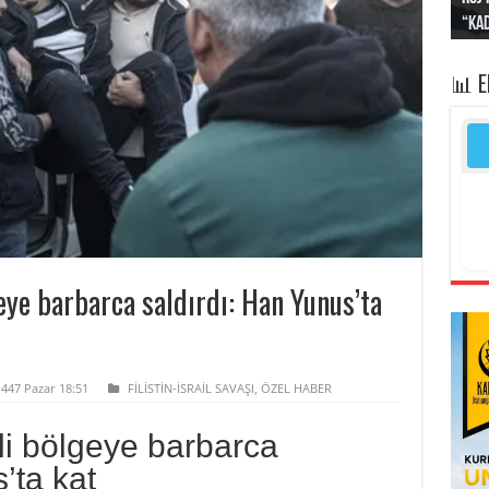
“Kad
Irak
yapt
kayı
bası
📊 
geye barbarca saldırdı: Han Yunus’ta
1447 Pazar 18:51
FİLİSTİN-İSRAİL SAVAŞI
,
ÖZEL HABER
li bölgeye barbarca
’ta kat