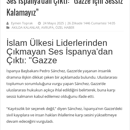
Ses İspanya’dan Çıktı: “Gazze İçin Sessiz
Kalamayız”
Eymen Toprak
24 Mayıs 2025 | 26 Zilkade 1446 Cumartesi 14:05
AKILDA KALANLAR
,
AVRUPA
,
ÖZEL HABER
İslam Ülkesi Liderlerinden
Çıkmayan Ses İspanya'dan
Çıktı: "Gazze
İspanya Başbakanı Pedro Sánchez, Gazze’de yaşanan insanlık
dramına ilişkin dikkat çeken bir açıklamada bulundu. Uluslararası
toplumun sorumluluğuna vurgu yapan Sánchez, Gazze’de
uluslararası hukukun açıkça ihlal edildiğini belirterek, buna karşı
sessiz kalmanın kabul edilemez olduğunu ifade etti.
“Kayıtsızlık bir seçenek değil,” diyen Sánchez, İspanya’nın Gazze’deki
sivil kayıplara ve insan hakları ihlallerine karşı sesini yükseltmeye
devam edeceğini vurguladı.