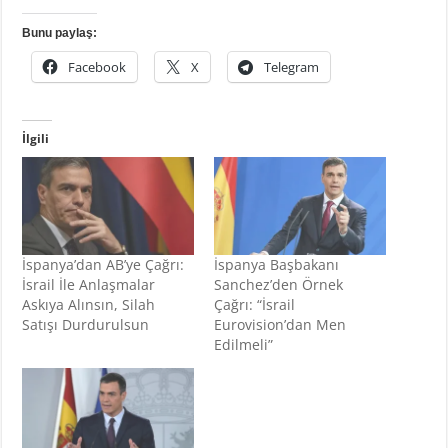
Bunu paylaş:
Facebook
X
Telegram
İlgili
İspanya’dan AB’ye Çağrı:
İspanya Başbakanı
İsrail İle Anlaşmalar
Sanchez’den Örnek
Askıya Alınsın, Silah
Çağrı: “İsrail
Satışı Durdurulsun
Eurovision’dan Men
Edilmeli”