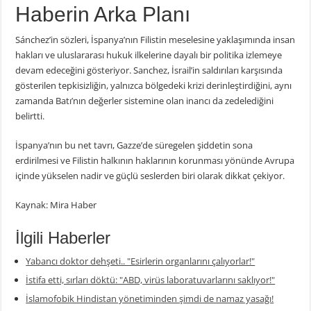
Haberin Arka Planı
Sánchez’in sözleri, İspanya’nın Filistin meselesine yaklaşımında insan
hakları ve uluslararası hukuk ilkelerine dayalı bir politika izlemeye
devam edeceğini gösteriyor. Sanchez, İsrail’in saldırıları karşısında
gösterilen tepkisizliğin, yalnızca bölgedeki krizi derinleştirdiğini, aynı
zamanda Batı’nın değerler sistemine olan inancı da zedelediğini
belirtti.
İspanya’nın bu net tavrı, Gazze’de süregelen şiddetin sona
erdirilmesi ve Filistin halkının haklarının korunması yönünde Avrupa
içinde yükselen nadir ve güçlü seslerden biri olarak dikkat çekiyor.
Kaynak: Mira Haber
İlgili Haberler
Yabancı doktor dehşeti.. "Esirlerin organlarını çalıyorlar!"
İstifa etti, sırları döktü: "ABD, virüs laboratuvarlarını saklıyor!"
İslamofobik Hindistan yönetiminden şimdi de namaz yasağı!