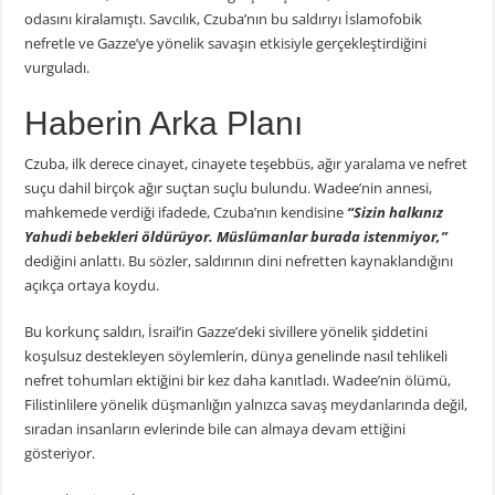
odasını kiralamıştı. Savcılık, Czuba’nın bu saldırıyı İslamofobik
nefretle ve Gazze’ye yönelik savaşın etkisiyle gerçekleştirdiğini
vurguladı.
Haberin Arka Planı
Czuba, ilk derece cinayet, cinayete teşebbüs, ağır yaralama ve nefret
suçu dahil birçok ağır suçtan suçlu bulundu. Wadee’nin annesi,
mahkemede verdiği ifadede, Czuba’nın kendisine
“Sizin halkınız
Yahudi bebekleri öldürüyor. Müslümanlar burada istenmiyor,”
dediğini anlattı. Bu sözler, saldırının dini nefretten kaynaklandığını
açıkça ortaya koydu.
Bu korkunç saldırı, İsrail’in Gazze’deki sivillere yönelik şiddetini
koşulsuz destekleyen söylemlerin, dünya genelinde nasıl tehlikeli
nefret tohumları ektiğini bir kez daha kanıtladı. Wadee’nin ölümü,
Filistinlilere yönelik düşmanlığın yalnızca savaş meydanlarında değil,
sıradan insanların evlerinde bile can almaya devam ettiğini
gösteriyor.