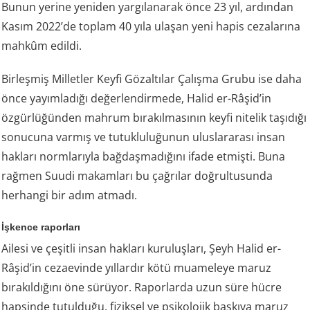
Bunun yerine yeniden yargılanarak önce 23 yıl, ardından
Kasım 2022’de toplam 40 yıla ulaşan yeni hapis cezalarına
mahkûm edildi.
Birleşmiş Milletler Keyfi Gözaltılar Çalışma Grubu ise daha
önce yayımladığı değerlendirmede, Halid er-Râşid’in
özgürlüğünden mahrum bırakılmasının keyfi nitelik taşıdığı
sonucuna varmış ve tutukluluğunun uluslararası insan
hakları normlarıyla bağdaşmadığını ifade etmişti. Buna
rağmen Suudi makamları bu çağrılar doğrultusunda
herhangi bir adım atmadı.
İşkence raporları
Ailesi ve çeşitli insan hakları kuruluşları, Şeyh Halid er-
Râşid’in cezaevinde yıllardır kötü muameleye maruz
bırakıldığını öne sürüyor. Raporlarda uzun süre hücre
hapsinde tutulduğu, fiziksel ve psikolojik baskıya maruz