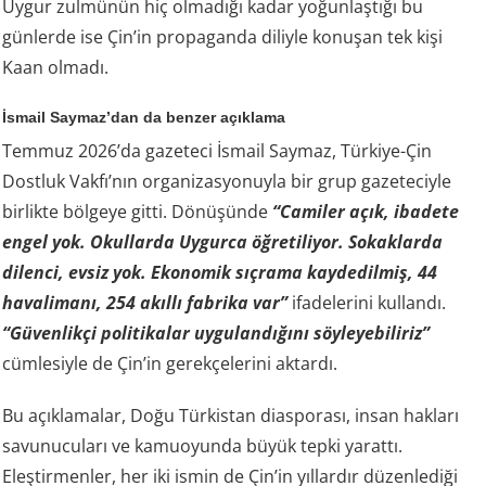
Uygur zulmünün hiç olmadığı kadar yoğunlaştığı bu
günlerde ise Çin’in propaganda diliyle konuşan tek kişi
Kaan olmadı.
İsmail Saymaz’dan da benzer açıklama
Temmuz 2026’da gazeteci İsmail Saymaz, Türkiye-Çin
Dostluk Vakfı’nın organizasyonuyla bir grup gazeteciyle
birlikte bölgeye gitti. Dönüşünde
“Camiler açık, ibadete
engel yok. Okullarda Uygurca öğretiliyor. Sokaklarda
dilenci, evsiz yok. Ekonomik sıçrama kaydedilmiş, 44
havalimanı, 254 akıllı fabrika var”
ifadelerini kullandı.
“Güvenlikçi politikalar uygulandığını söyleyebiliriz”
cümlesiyle de Çin’in gerekçelerini aktardı.
Bu açıklamalar, Doğu Türkistan diasporası, insan hakları
savunucuları ve kamuoyunda büyük tepki yarattı.
Eleştirmenler, her iki ismin de Çin’in yıllardır düzenlediği