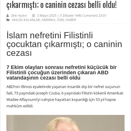
çıkarmıştı; o caninin cezası belli oldu!
Zeki Aydın
3 Mayıs 2025 | 5 Zilkade 1446 Cumartesi 23:01
AKILDA KALANLAR
,
AMERİKA
,
ÖZEL HABER
İslam nefretini Filistinli
çocuktan çıkarmıştı; o caninin
cezası
7 Ekim olayları sonrası nefretini küçücük bir
Filistinli çocuğun üzerinden çıkaran ABD
vatandaşının cezası belli oldu
ABD’nin Illinois eyaletinde yaşanan insanlık dışı bir nefret suçunun
faili, 73 yaşındaki Joseph Czuba, 6 yaşındaki Filistin kökenli Amerikalı
Wadee Alfayoumi’yi vahşice hayattan kopardığı için 53 yıl hapse
mahkûm edildi.