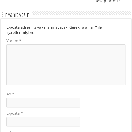
hesaplar mı?
Bir yanıt yazın
E-posta adresiniz yayınlanmayacak.
Gerekli alanlar
*
ile
işaretlenmişlerdir
Yorum
*
Ad
*
E-posta
*