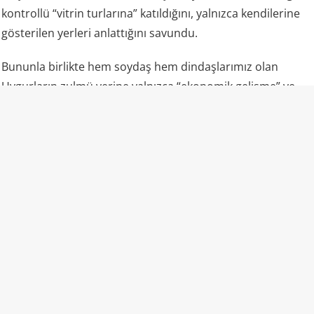
kontrollü “vitrin turlarına” katıldığını, yalnızca kendilerine
gösterilen yerleri anlattığını savundu.
Bununla birlikte hem soydaş hem dindaşlarımız olan
Uygurların zulmü yerine yalnızca “ekonomik gelişme” ve
“fabrikalar” gündemde oldu.
“Camiler ibadete açık” propagandasının gerçek yüzü
Uluslararası raporlar ve uydu analizleri, lanse edilenden
farklı bir tablo çiziyor: Bölgedeki camilerin büyük kısmı
yıkılmış veya hasar görmüş durumda; kalanlar ağır
güvenlik ve kamera kontrolü altında. Ezan dışarıdan
okunmuyor, başörtülü kadınlar sokakta nadiren görülüyor,
gençler camiye alınmıyor, Kur’an eğitimi kısıtlanıyor.
Uygurca resmi kurumlarda ve eğitimde fiilen bastırılıyor,
çocuklar Çince ile büyütülüyor.