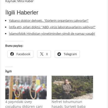
Kaynak: Mira Haber
İlgili Haberler
Yabancı doktor dehşeti.. "Esirlerin organlarını çalıyorlar!"
İstifa etti, sırları döktü: "ABD, virüs laboratuvarlarını saklıyor!"
İslamofobik Hindistan yönetiminden şimdi de namaz yasağı!
Bunu paylaş:
Facebook
X
Telegram
İlgili
4 yaşındaki üvey
Nefret tohumunun
çocuğunu öldüren cani
hasadı; Suriyeli baba