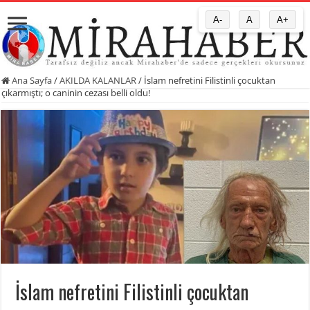
A-
A
A+
Ana Sayfa
/
AKILDA KALANLAR
/
İslam nefretini Filistinli çocuktan
çıkarmıştı; o caninin cezası belli oldu!
İslam nefretini Filistinli çocuktan