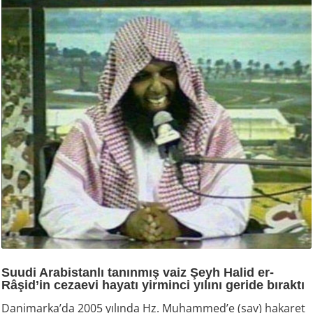
Suudi Arabistanlı tanınmış vaiz Şeyh Halid er-
Râşid’in cezaevi hayatı yirminci yılını geride bıraktı
Danimarka’da 2005 yılında Hz. Muhammed’e (sav) hakaret