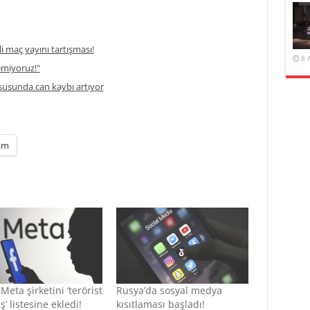
li maç yayını tartışması!
8 
temiyoruz!"
usunda can kaybı artıyor
am
Meta şirketini ‘terörist
Rusya’da sosyal medya
ş’ listesine ekledi!
kısıtlaması başladı!