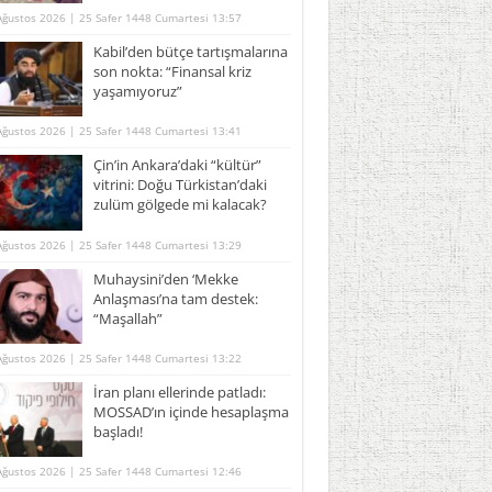
Ağustos 2026 | 25 Safer 1448 Cumartesi 13:57
Kabil’den bütçe tartışmalarına
son nokta: “Finansal kriz
yaşamıyoruz”
Ağustos 2026 | 25 Safer 1448 Cumartesi 13:41
Çin’in Ankara’daki “kültür”
vitrini: Doğu Türkistan’daki
zulüm gölgede mi kalacak?
Ağustos 2026 | 25 Safer 1448 Cumartesi 13:29
Muhaysini’den ‘Mekke
Anlaşması’na tam destek:
“Maşallah”
Ağustos 2026 | 25 Safer 1448 Cumartesi 13:22
İran planı ellerinde patladı:
MOSSAD’ın içinde hesaplaşma
başladı!
Ağustos 2026 | 25 Safer 1448 Cumartesi 12:46