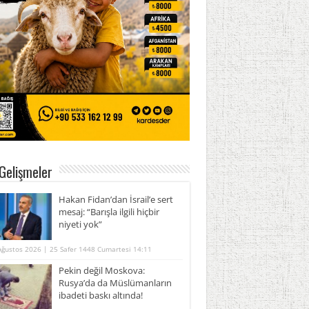
Gelişmeler
Hakan Fidan’dan İsrail’e sert
mesaj: “Barışla ilgili hiçbir
niyeti yok”
Ağustos 2026 | 25 Safer 1448 Cumartesi 14:11
Pekin değil Moskova:
Rusya’da da Müslümanların
ibadeti baskı altında!