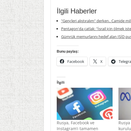
İlgili Haberler
"Gençleri alıştıralım" derken.. Camide mil
Pentagon'da çatlak: "İsrail için ölmek is
Gümrük memurlarını hedef alan IŞİD pus
Bunu paylaş:
Facebook
X
Telegr
İlgili
Rusya, Facebook ve
Rusya 
Instagram’ı tamamen
kurulu