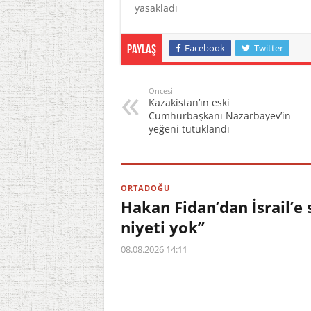
yasakladı
Facebook
Twitter
Paylaş
Öncesi
Kazakistan’ın eski
Cumhurbaşkanı Nazarbayev’in
yeğeni tutuklandı
ORTADOĞU
Hakan Fidan’dan İsrail’e s
niyeti yok”
08.08.2026 14:11