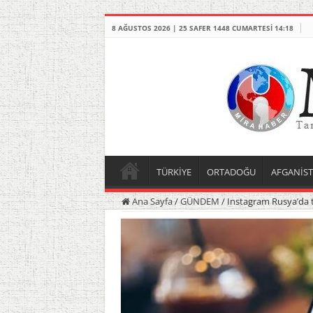
8 AĞUSTOS 2026 | 25 SAFER 1448 CUMARTESI 14:18
TÜRKİYE
ORTADOĞU
AFGANİS
Ana Sayfa
/
GÜNDEM
/
Instagram Rusya’da