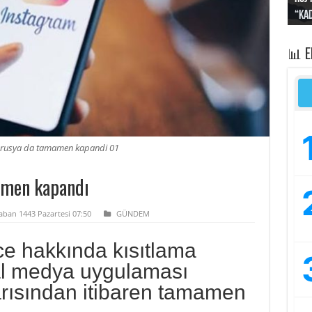
“Kad
Irak
yapt
kayı
bası
📊 
 rusya da tamamen kapandi 01
amen kapandı
aban 1443 Pazartesi 07:50
GÜNDEM
e hakkında kısıtlama
yal medya uygulaması
rısından itibaren tamamen