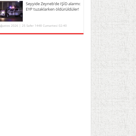
Seyyide Zeyneb’de IŞİD alarmı:
EYP tuzaklarken öldürüldüler!
Ağustos 2026 | 25 Safer 1448 Cumartesi 02:40