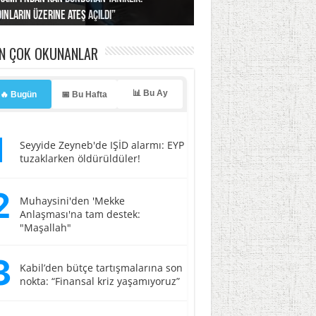
ınların üzerine ateş açıldı”
’a misilleme tehdidi!
ı… İsrail’in “timsah” planına fren!
tlar başladı
ldı, kabus yaşatıldı!
EN ÇOK OKUNANLAR
📊 Bu Ay
🔥 Bugün
📅 Bu Hafta
1
Seyyide Zeyneb'de IŞİD alarmı: EYP
tuzaklarken öldürüldüler!
2
Muhaysini'den 'Mekke
Anlaşması'na tam destek:
"Maşallah"
3
Kabil’den bütçe tartışmalarına son
nokta: “Finansal kriz yaşamıyoruz”