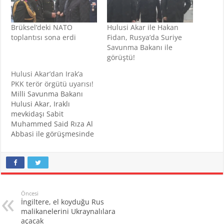
Brüksel’deki NATO
Hulusi Akar ile Hakan
toplantısı sona erdi
Fidan, Rusya’da Suriye
Savunma Bakanı ile
görüştü!
Hulusi Akar’dan Irak’a
PKK terör örgütü uyarısı!
Milli Savunma Bakanı
Hulusi Akar, Iraklı
mevkidaşı Sabit
Muhammed Said Rıza Al
Abbasi ile görüşmesinde
terör örgütü PKK'nın hem
Türkiye hem Irak için
tehdit oluşturduğunu
dile getirdi. Milli
Savunma Bakanı Hulusi
Akar, Irak Savunma
Öncesi
İngiltere, el koyduğu Rus
Bakanı Sabit Muhammed
malikanelerini Ukraynalılara
Said Rıza Al Abbasi ile
açacak
görüşmesinde, terör