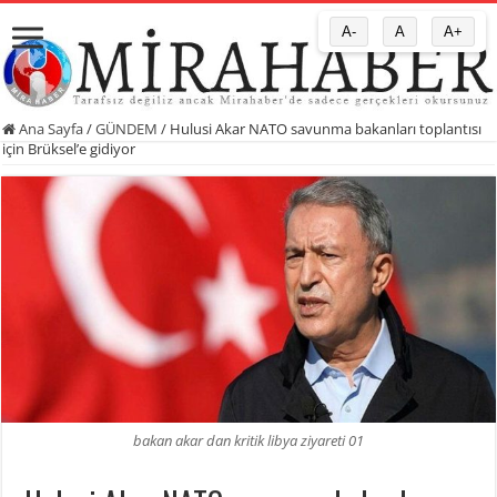
A-
A
A+
Ana Sayfa
/
GÜNDEM
/
Hulusi Akar NATO savunma bakanları toplantısı
için Brüksel’e gidiyor
bakan akar dan kritik libya ziyareti 01