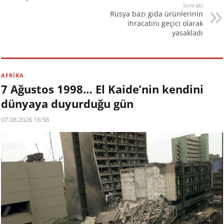
Sonraki
örgütü PKK'nın hem
Rusya bazı gıda ürünlerinin
Türkiye hem Irak…
ihracatını geçici olarak
yasakladı
AFRİKA
7 Ağustos 1998… El Kaide’nin kendini
dünyaya duyurduğu gün
07.08.2026 16:58