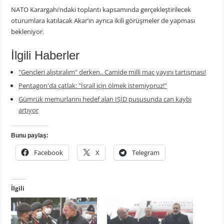
NATO Karargahı’ndaki toplantı kapsamında gerçekleştirilecek
oturumlara katılacak Akar’ın ayrıca ikili görüşmeler de yapması
bekleniyor.
İlgili Haberler
"Gençleri alıştıralım" derken.. Camide milli maç yayını tartışması!
Pentagon'da çatlak: "İsrail için ölmek istemiyoruz!"
Gümrük memurlarını hedef alan IŞİD pususunda can kaybı
artıyor
Bunu paylaş:
Facebook
X
Telegram
İlgili