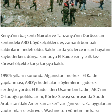
Kenya’nın başkenti Nairobi ve Tanzanya’nın Darüsselam
kentindeki ABD büyükelçilikleri, eş zamanlı bombalı
saldırıların hedefi oldu. Saldırılarda yüzlerce insan hayatını
kaybederken, dünya kamuoyu El Kaide ismiyle ilk kez
küresel ölçekte karşı karşıya kaldı.
1990’lı yılların sonunda Afganistan merkezli El Kaide
yapılanması, ABD’yi hedef alan söylemlerini giderek
sertleştiriyordu. El Kaide lideri Usame bin Ladin, ABD’nin
Ortadoğu politikalarını, Körfez Savaşı sonrasında Suudi
Arabistan’daki Amerikan askerî varlığını ve Irak’a uygulanan
yaptırımları eleştiriyor, Washington yönetimine karşı