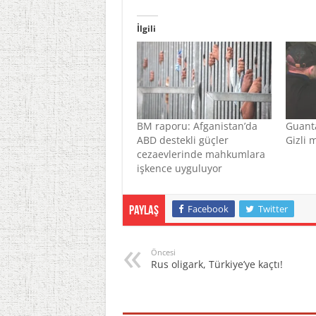
İlgili
BM raporu: Afganistan’da
Guant
ABD destekli güçler
Gizli 
cezaevlerinde mahkumlara
işkence uyguluyor
Facebook
Twitter
Paylaş
Öncesi
Rus oligark, Türkiye’ye kaçtı!