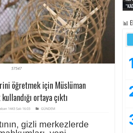
“Kad
yapt
kayı
bası
sivi
📊 
57547
erini öğretmek için Müslüman
kullandığı ortaya çıktı
aban 1443 Salı 16:03
GÜNDEM
ının, gizli merkezlerde