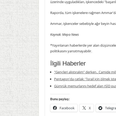
üzerinde uyguladıkları, işkencedeki "başarıla
Raporda, tüm işkenelere rağmen Ammar'dan h
Ammar, işkenceler sebebiyle ağır beyin hasa
Kaynak: Mepa News
*Yayınlanan haberlerde yer alan düşünceler 
politikasını yansıtmayabilir.
İlgili Haberler
"Gençleri alıştıralım" derken.. Camide mil
Pentagon'da çatlak: "İsrail için ölmek is
Gümrük memurlarını hedef alan IŞİD pus
Bunu paylaş:
Facebook
X
Telegr