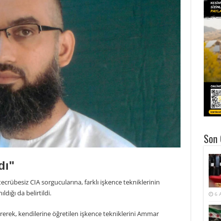
Son 
dı"
crübesiz CIA sorgucularına, farklı işkence tekniklerinin
dığı da belirtildi.
6 
rerek, kendilerine öğretilen işkence tekniklerini Ammar