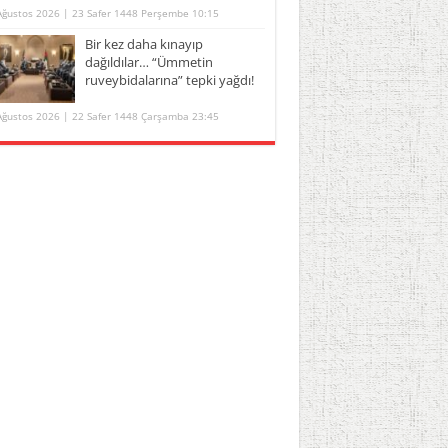
Ağustos 2026 | 23 Safer 1448 Perşembe 10:15
Bir kez daha kınayıp
dağıldılar… “Ümmetin
ruveybidalarına” tepki yağdı!
Ağustos 2026 | 22 Safer 1448 Çarşamba 23:45