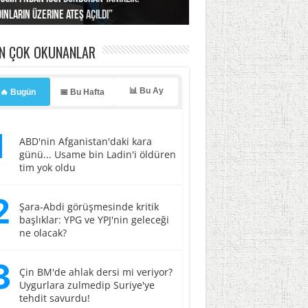
ınların üzerine ateş açıldı”
ı… İsrail’in “timsah” planına fren!
tlar başladı
ldı, kabus yaşatıldı!
ller hedef oldu!
EN ÇOK OKUNANLAR
📊 Bu Ay
🔥 Bugün
📅 Bu Hafta
1
ABD'nin Afganistan'daki kara
günü... Usame bin Ladin'i öldüren
tim yok oldu
2
Şara-Abdi görüşmesinde kritik
başlıklar: YPG ve YPJ'nin geleceği
ne olacak?
3
Çin BM'de ahlak dersi mi veriyor?
Uygurlara zulmedip Suriye'ye
tehdit savurdu!