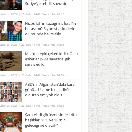
Suriye’ye tehdit savurdu!
Ağustos 2026 | 23 Safer 1448 Perşembe 16:10
Hizbullah’ın tuzağı mı, İsrail’in
hatası mı? Siyonist askerlerin
ölümünde belirsizlik!
Ağustos 2026 | 23 Safer 1448 Perşembe 16:08
Mali’de tepki çeken iddia: Ölen
askerler JNIM savaşçısı gibi
servis edildi
Ağustos 2026 | 23 Safer 1448 Perşembe 14:54
ABD’nin Afganistan’daki kara
günü… Usame bin Ladin’i
öldüren tim yok oldu
Ağustos 2026 | 23 Safer 1448 Perşembe 10:38
Şara-Abdi görüşmesinde kritik
başlıklar: YPG ve YPJ’nin
geleceği ne olacak?