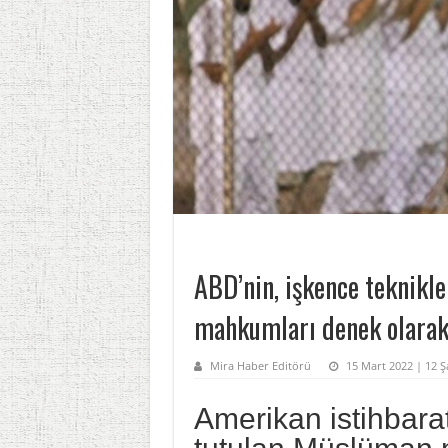
ABD’nin, işkence teknikl
mahkumları denek olarak 
Mira Haber Editörü
15 Mart 2022 | 12 Ş
Amerikan istihbarat