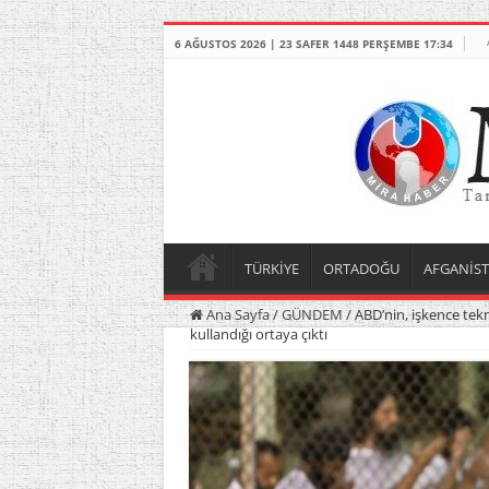
6 AĞUSTOS 2026 | 23 SAFER 1448 PERŞEMBE 17:34
TÜRKİYE
ORTADOĞU
AFGANİS
Ana Sayfa
/
GÜNDEM
/
ABD’nin, işkence te
kullandığı ortaya çıktı