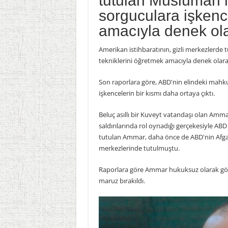
tutulan Müslüman 
sorguculara işkenc
amacıyla denek olar
Amerikan istihbaratının, gizli merkezlerd
tekniklerini öğretmek amacıyla denek olarak
Son raporlara göre, ABD'nin elindeki mah
işkencelerin bir kısmı daha ortaya çıktı.
Beluç asıllı bir Kuveyt vatandaşı olan Amm
saldırılarında rol oynadığı gerçekesiyle 
tutulan Ammar, daha önce de ABD'nin Afgani
merkezlerinde tutulmuştu.
Raporlara göre Ammar hukuksuz olarak göza
maruz bırakıldı.