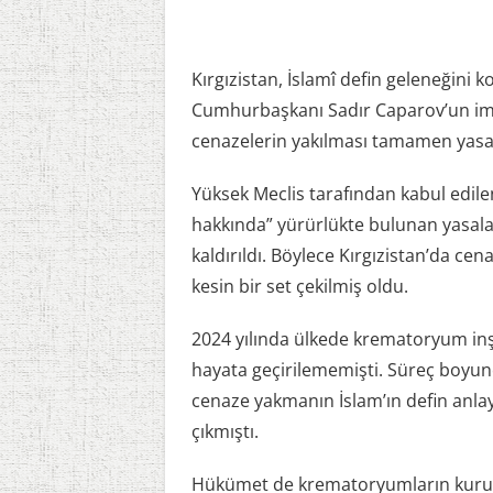
Kırgızistan, İslamî defin geleneğini 
Cumhurbaşkanı Sadır Caparov’un imzal
cenazelerin yakılması tamamen yasa
Yüksek Meclis tarafından kabul edil
hakkında” yürürlükte bulunan yasal
kaldırıldı. Böylece Kırgızistan’da c
kesin bir set çekilmiş oldu.
2024 yılında ülkede krematoryum inşa
hayata geçirilememişti. Süreç boyunca
cenaze yakmanın İslam’ın defin anla
çıkmıştı.
Hükümet de krematoryumların kurulma