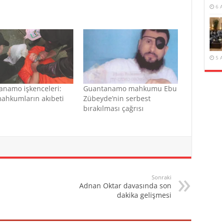
6 
5 
anamo işkenceleri:
Guantanamo mahkumu Ebu
mahkumların akıbeti
Zübeyde’nin serbest
bırakılması çağrısı
Sonraki
Adnan Oktar davasında son
dakika gelişmesi