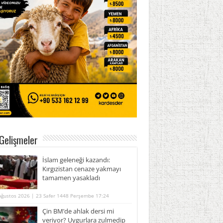
Gelişmeler
İslam geleneği kazandı:
Kırgızistan cenaze yakmayı
tamamen yasakladı
Ağustos 2026 | 23 Safer 1448 Perşembe 17:24
Çin BM’de ahlak dersi mi
veriyor? Uygurlara zulmedip