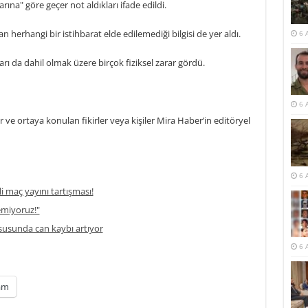
rına" göre geçer not aldıkları ifade edildi.
erhangi bir istihbarat elde edilemediği bilgisi de yer aldı.
6 
rı da dahil olmak üzere birçok fiziksel zarar gördü.
6 
ve ortaya konulan fikirler veya kişiler Mira Haber’in editöryel
6 
li maç yayını tartışması!
temiyoruz!"
usunda can kaybı artıyor
6 
am