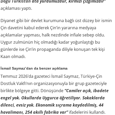
Doğu Türkistan
ata yurdumuzdur, kırmızı çizgimizdir”
açıklaması yaptı.
Diyanet gibi bir devlet kurumuna bağlı üst düzey bir ismin
Çin davetini kabul ederek Çin’in yararına medyaya
açıklamalar yapması, halk nezdinde infiale sebep oldu.
Uygur zulmünün hiç olmadığı kadar yoğunlaştığı bu
günlerde ise Çin’in propaganda diliyle konuşan tek kişi
Kaan olmadı.
İsmail Saymaz’dan da benzer açıklama
Temmuz 2026’da gazeteci İsmail Saymaz,
Türkiye
-Çin
Dostluk Vakfı’nın organizasyonuyla bir grup gazeteciyle
birlikte bölgeye gitti. Dönüşünde
“Camiler açık, ibadete
engel yok. Okullarda Uygurca öğretiliyor. Sokaklarda
dilenci, evsiz yok. Ekonomik sıçrama kaydedilmiş, 44
havalimanı, 254 akıllı fabrika var”
ifadelerini kullandı.