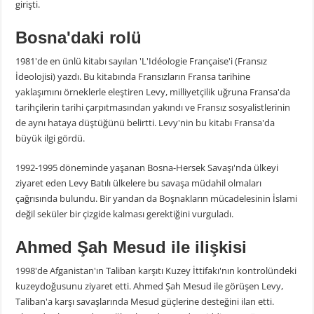
girişti.
Bosna'daki rolü
1981'de en ünlü kitabı sayılan 'L'Idéologie Française'i (Fransız
İdeolojisi) yazdı. Bu kitabında Fransızların Fransa tarihine
yaklaşımını örneklerle eleştiren Levy, milliyetçilik uğruna Fransa'da
tarihçilerin tarihi çarpıtmasından yakındı ve Fransız sosyalistlerinin
de aynı hataya düştüğünü belirtti. Levy'nin bu kitabı Fransa'da
büyük ilgi gördü.
1992-1995 döneminde yaşanan Bosna-Hersek Savaşı'nda ülkeyi
ziyaret eden Levy Batılı ülkelere bu savaşa müdahil olmaları
çağrısında bulundu. Bir yandan da Boşnakların mücadelesinin İslami
değil seküler bir çizgide kalması gerektiğini vurguladı.
Ahmed Şah Mesud ile ilişkisi
1998'de Afganistan'ın Taliban karşıtı Kuzey İttifakı'nın kontrolündeki
kuzeydoğusunu ziyaret etti. Ahmed Şah Mesud ile görüşen Levy,
Taliban'a karşı savaşlarında Mesud güçlerine desteğini ilan etti.