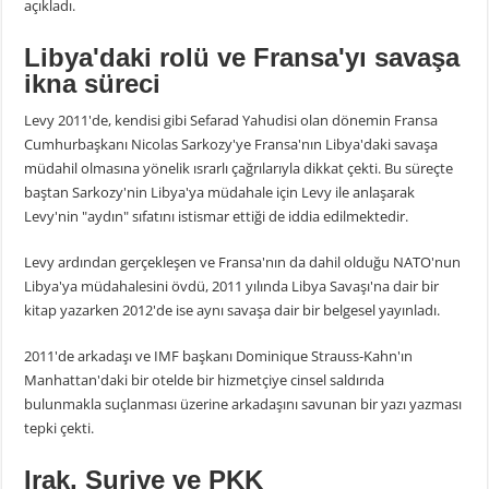
açıkladı.
Libya'daki rolü ve Fransa'yı savaşa
ikna süreci
Levy 2011'de, kendisi gibi Sefarad Yahudisi olan dönemin Fransa
Cumhurbaşkanı Nicolas Sarkozy'ye Fransa'nın Libya'daki savaşa
müdahil olmasına yönelik ısrarlı çağrılarıyla dikkat çekti. Bu süreçte
baştan Sarkozy'nin Libya'ya müdahale için Levy ile anlaşarak
Levy'nin "aydın" sıfatını istismar ettiği de iddia edilmektedir.
Levy ardından gerçekleşen ve Fransa'nın da dahil olduğu NATO'nun
Libya'ya müdahalesini övdü, 2011 yılında Libya Savaşı'na dair bir
kitap yazarken 2012'de ise aynı savaşa dair bir belgesel yayınladı.
2011'de arkadaşı ve IMF başkanı Dominique Strauss-Kahn'ın
Manhattan'daki bir otelde bir hizmetçiye cinsel saldırıda
bulunmakla suçlanması üzerine arkadaşını savunan bir yazı yazması
tepki çekti.
Irak, Suriye ve PKK