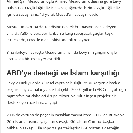
Ahmed Şah Mesud'un oğlu Ahmed Mesud'un iddiasına göre Levy
babasına "Özgürlüğünüz için savaştığınızda, bizim özgürlüğümüz
için de savaşırsınız." diyerek Mesud'un savaşını övdü.
Mesud'un Avrupa'da kendisine destek bulmasında ve ilerleyen
yıllarda ABD ile beraber Taliban'a karşı savaşacak güçleri teşkil
etmesinde, Levy ile olan ilişkisi önemli rol oynadı.
Yine ilerleyen süreçte Mesud'un anısında Levy'nin girişimleriyle
Fransa'da bir levha yerleştirildi.
ABD'ye desteği ve İslam karşıtlığı
Levy 2000'li yıllarda küresel çapta solculuğu "ABD karşıtı" olmakla
eleştiren açıklamalarıyla dikkat çekti. 2000'li yıllarda ABD'nin güttüğü
"agresif ve müdahaleci dış politikayı" ve "ulus inşası projelerini"
destekleyen açıklamalar yaptı.
2006'da Avrupa'da peçenin yasaklanmasını istedi. 2008'de Rusya ve
Gürcistan arasında yaşanan savaşta Gürcistan Cumhurbaşkanı
Mikhail Saakaşvili ile röportaj gerçekleştirdi, Gürcistan'a desteğini