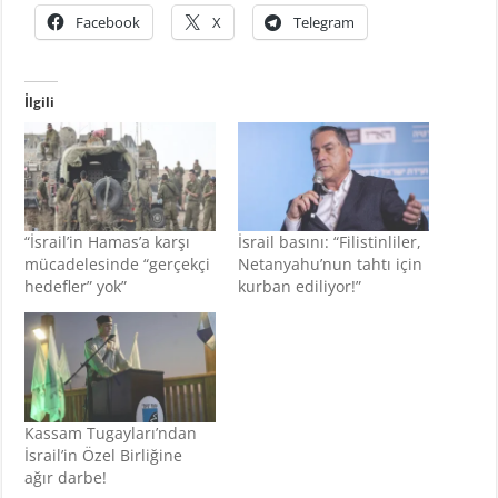
Facebook
X
Telegram
İlgili
“İsrail’in Hamas’a karşı
İsrail basını: “Filistinliler,
mücadelesinde “gerçekçi
Netanyahu’nun tahtı için
hedefler” yok”
kurban ediliyor!”
Kassam Tugayları’ndan
İsrail’in Özel Birliğine
ağır darbe!