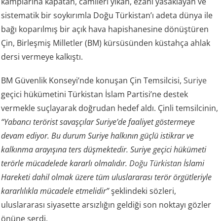
kamplarına kapatan, camileri yıkan, ezanı yasaklayan ve
sistematik bir soykırımla Doğu Türkistan’ı adeta dünya ile
bağı koparılmış bir açık hava hapishanesine dönüştüren
Çin, Birleşmiş Milletler (BM) kürsüsünden küstahça ahlak
dersi vermeye kalkıştı.
BM Güvenlik Konseyi’nde konuşan Çin Temsilcisi,
Suriye
geçici hükümetini Türkistan İslam Partisi’ne destek
vermekle suçlayarak doğrudan hedef aldı. Çinli temsilcinin,
“Yabancı terörist savaşçılar Suriye’de faaliyet göstermeye
devam ediyor. Bu durum Suriye halkının güçlü istikrar ve
kalkınma arayışına ters düşmektedir. Suriye geçici hükümeti
terörle mücadelede kararlı olmalıdır.
Doğu Türkistan
İslami
Hareketi dahil olmak üzere tüm uluslararası terör örgütleriyle
kararlılıkla mücadele etmelidir”
şeklindeki sözleri,
uluslararası siyasette arsızlığın geldiği son noktayı gözler
önüne serdi.