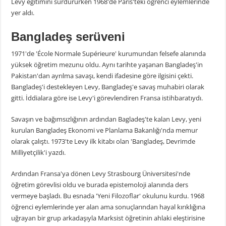
Levy eğitimini sürdürürken 1968'de Paris'teki öğrenci eylemlerinde
yer aldı.
Bangladeş serüveni
1971'de 'École Normale Supérieure' kurumundan felsefe alanında
yüksek öğretim mezunu oldu. Aynı tarihte yaşanan Bangladeş'in
Pakistan'dan ayrılma savaşı, kendi ifadesine göre ilgisini çekti.
Bangladeş'i destekleyen Levy, Bangladeş'e savaş muhabiri olarak
gitti. İddialara göre ise Levy'i görevlendiren Fransa istihbaratıydı.
Savaşın ve bağımsızlığının ardından Bagladeş'te kalan Levy, yeni
kurulan Bangladeş Ekonomi ve Planlama Bakanlığı'nda memur
olarak çalıştı. 1973'te Levy ilk kitabı olan 'Bangladeş, Devrimde
Milliyetçilik'i yazdı.
Ardından Fransa'ya dönen Levy Strasbourg Üniversitesi'nde
öğretim görevlisi oldu ve burada epistemoloji alanında ders
vermeye başladı. Bu esnada 'Yeni Filozoflar' okulunu kurdu. 1968
öğrenci eylemlerinde yer alan ama sonuçlarından hayal kırıklığına
uğrayan bir grup arkadaşıyla Marksist öğretinin ahlaki eleştirisine