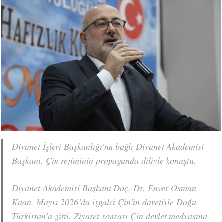
Diyanet İşleri Başkanlığı'na bağlı Diyanet Akademisi
Başkanı, Çin rejiminin propaganda diliyle konuştu.
Diyanet Akademisi Başkanı Doç. Dr. Enver Osman
Kaan, Mayıs 2026’da işgalci Çin'in davetiyle Doğu
Türkistan'a gitti. Ziyaret sonrası Çin devlet medyasına