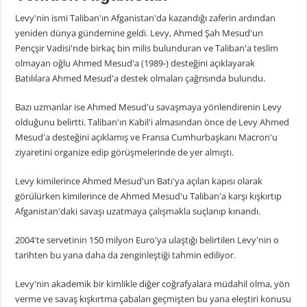
Levy'nin ismi Taliban'ın Afganistan'da kazandığı zaferin ardından
yeniden dünya gündemine geldi. Levy, Ahmed Şah Mesud'un
Pençşir Vadisi'nde birkaç bin milis bulunduran ve Taliban'a teslim
olmayan oğlu Ahmed Mesud'a (1989-) desteğini açıklayarak
Batılılara Ahmed Mesud'a destek olmaları çağrısında bulundu.
Bazı uzmanlar ise Ahmed Mesud'u savaşmaya yönlendirenin Levy
olduğunu belirtti. Taliban'ın Kabil'i almasından önce de Levy Ahmed
Mesud'a desteğini açıklamış ve Fransa Cumhurbaşkanı Macron'u
ziyaretini organize edip görüşmelerinde de yer almıştı.
Levy kimilerince Ahmed Mesud'un Batı'ya açılan kapısı olarak
görülürken kimilerince de Ahmed Mesud'u Taliban'a karşı kışkırtıp
Afganistan'daki savaşı uzatmaya çalışmakla suçlanıp kınandı.
2004'te servetinin 150 milyon Euro'ya ulaştığı belirtilen Levy'nin o
tarihten bu yana daha da zenginleştiği tahmin ediliyor.
Levy'nin akademik bir kimlikle diğer coğrafyalara müdahil olma, yön
verme ve savaş kışkırtma çabaları geçmişten bu yana eleştiri konusu