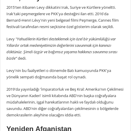
2015'ten itibaren Levy dikkatini Irak, Suriye ve Kürtlere yöneltti.
Irak'taki peşmergelere ve PKK'ya desteğini ilan etti. 2016'da
Bernard-Henri Lévy'nin yeni belgesel filmi Peşmerge, Cannes film
festivali tarafından resmi seçkisine özel gösterim olarak seçildi.
Levy
"Yahudilerin Kürtleri desteklemek için özel bir yükümlülüğü var
Yıllardır ortak medeniyetimizin değerlerini savunmak için kanınızı
döktünüz. Şimdi özgür ve bağımsız yaşama hakkınızı savunma sırası
bizde”
dedi.
Levy'nin bu faaliyetleri o dönemde Batı kamuoyunda PKK'ya
yönelik sempati doğmasında başat rol oynadı.
2019'da yayınladığı 'İmparatorluk ve Beş Kral: Amerika'nın Çekilmesi
ve Dünyanın Kaderi' isimli kitabında ABD'nin başka coğrafyalara
müdahalelerinin, işgal harekatlarının haklı ve faydalı olduğunu
savundu. ABD'nin diğer coğrafyalardan çekilmesinin o bölgelerde
demokrasilerin aleyhine olacağını iddia etti.
Yeniden Afganistan