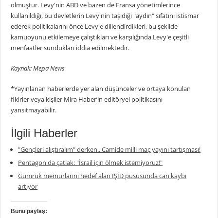
olmuştur. Levy'nin ABD ve bazen de Fransa yönetimlerince
kullanıldığı, bu devletlerin Levy'nin taşıdığı "aydın" sıfatını istismar
ederek politikalarını önce Levy'e dillendirdikleri, bu şekilde
kamuoyunu etkilemeye çalıştıkları ve karşılığında Levy'e çeşitli
menfaatler sundukları iddia edilmektedir.
Kaynak: Mepa News
*Yayınlanan haberlerde yer alan düşünceler ve ortaya konulan
fikirler veya kişiler Mira Haber’in editöryel politikasını
yansıtmayabilir.
İlgili Haberler
"Gençleri alıştıralım" derken.. Camide milli maç yayını tartışması!
Pentagon'da çatlak: "İsrail için ölmek istemiyoruz!"
Gümrük memurlarını hedef alan IŞİD pususunda can kaybı
artıyor
Bunu paylaş: