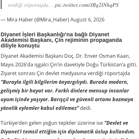
verdiği röportajda…
pic.twitter.com/JBg2lNhqPS
— Mira Haber (@Mira_Haber)
August 6, 2026
Diyanet İşleri Başkanlığı’na bağlı Diyanet
Akademisi Başkanı, Çin rejiminin propaganda
diliyle konuştu
Diyanet Akademisi Başkanı Doç. Dr. Enver Osman Kaan,
Mayıs 2026’da işgalci Çin’in davetiyle Doğu Türkistan’a gitti.
Ziyaret sonrası Çin devlet medyasına verdiği röportajda
“Burayla ilgili bilgilerim önyargılıydı. Burada modern,
gelişmiş bir hayat var. Farklı dinlere mensup insanlar
uyum içinde yaşıyor. Barışçıl ve güvenli ortamı bozmaya
yönelik eylemler kabul edilemez”
dedi.
Türkiye’den gelen yoğun tepkiler üzerine ise
“Devlet ve
Diyanet’i temsil ettiğim için diplomatik üslup kullandım.