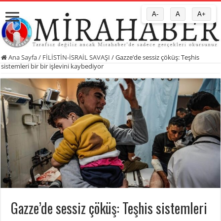
A-
A
A+
Ana Sayfa
/
FİLİSTİN-İSRAİL SAVAŞI
/
Gazze’de sessiz çöküş: Teşhis
sistemleri bir bir işlevini kaybediyor
Gazze’de sessiz çöküş: Teşhis sistemleri