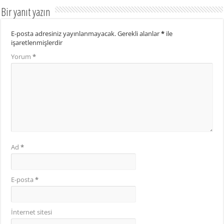
Bir yanıt yazın
E-posta adresiniz yayınlanmayacak.
Gerekli alanlar
*
ile
işaretlenmişlerdir
Yorum
*
Ad
*
E-posta
*
İnternet sitesi