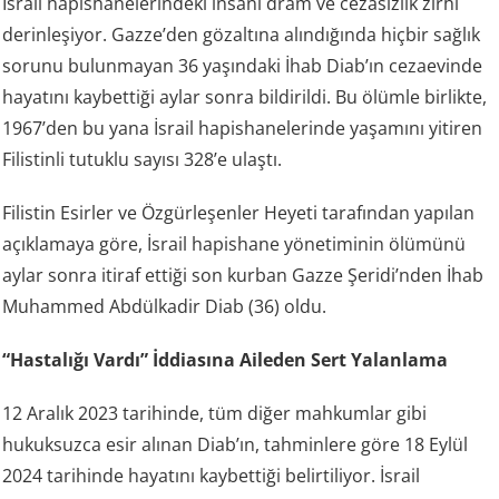
İsrail hapishanelerindeki insani dram ve cezasızlık zırhı
derinleşiyor. Gazze’den gözaltına alındığında hiçbir sağlık
sorunu bulunmayan 36 yaşındaki İhab Diab’ın cezaevinde
hayatını kaybettiği aylar sonra bildirildi. Bu ölümle birlikte,
1967’den bu yana İsrail hapishanelerinde yaşamını yitiren
Filistinli tutuklu sayısı 328’e ulaştı.
Filistin Esirler ve Özgürleşenler Heyeti tarafından yapılan
açıklamaya göre, İsrail hapishane yönetiminin ölümünü
aylar sonra itiraf ettiği son kurban Gazze Şeridi’nden İhab
Muhammed Abdülkadir Diab (36) oldu.
“Hastalığı Vardı” İddiasına Aileden Sert Yalanlama
12 Aralık 2023 tarihinde, tüm diğer mahkumlar gibi
hukuksuzca esir alınan Diab’ın, tahminlere göre 18 Eylül
2024 tarihinde hayatını kaybettiği belirtiliyor. İsrail