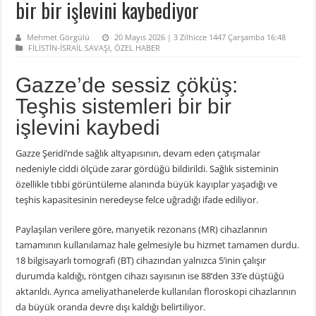
bir bir işlevini kaybediyor
Mehmet Görgülü
20 Mayıs 2026 | 3 Zilhicce 1447 Çarşamba 16:48
FİLİSTİN-İSRAİL SAVAŞI
,
ÖZEL HABER
Gazze’de sessiz çöküş:
Teşhis sistemleri bir bir
işlevini kaybedi
Gazze Şeridi’nde sağlık altyapısının, devam eden çatışmalar
nedeniyle ciddi ölçüde zarar gördüğü bildirildi. Sağlık sisteminin
özellikle tıbbi görüntüleme alanında büyük kayıplar yaşadığı ve
teşhis kapasitesinin neredeyse felce uğradığı ifade ediliyor.
Paylaşılan verilere göre, manyetik rezonans (MR) cihazlarının
tamamının kullanılamaz hale gelmesiyle bu hizmet tamamen durdu.
18 bilgisayarlı tomografi (BT) cihazından yalnızca 5’inin çalışır
durumda kaldığı, röntgen cihazı sayısının ise 88’den 33’e düştüğü
aktarıldı. Ayrıca ameliyathanelerde kullanılan floroskopi cihazlarının
da büyük oranda devre dışı kaldığı belirtiliyor.