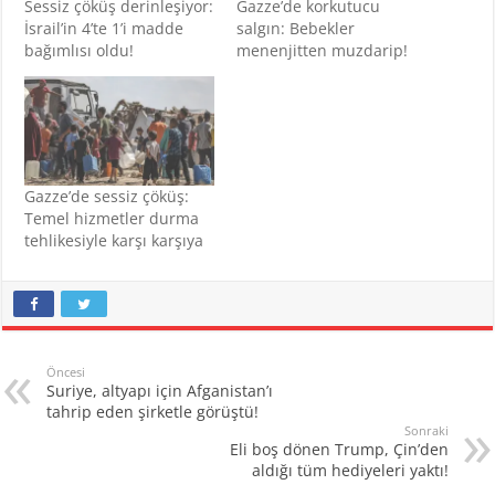
Sessiz çöküş derinleşiyor:
Gazze’de korkutucu
İsrail’in 4’te 1’i madde
salgın: Bebekler
bağımlısı oldu!
menenjitten muzdarip!
Gazze’de sessiz çöküş:
Temel hizmetler durma
tehlikesiyle karşı karşıya
Öncesi
Suriye, altyapı için Afganistan’ı
tahrip eden şirketle görüştü!
Sonraki
Eli boş dönen Trump, Çin’den
aldığı tüm hediyeleri yaktı!