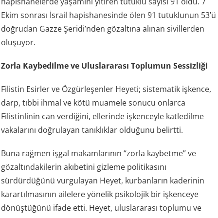
hapishanelerde yaşamını yitiren tutuklu sayısı 91 oldu. 7
Ekim sonrası İsrail hapishanesinde ölen 91 tutuklunun 53’ü
doğrudan Gazze Şeridi’nden gözaltına alınan sivillerden
oluşuyor.
Zorla Kaybedilme ve Uluslararası Toplumun Sessizliği
Filistin Esirler ve Özgürleşenler Heyeti; sistematik işkence,
darp, tıbbi ihmal ve kötü muamele sonucu onlarca
Filistinlinin can verdiğini, ellerinde işkenceyle katledilme
vakalarını doğrulayan tanıklıklar olduğunu belirtti.
Buna rağmen işgal makamlarının “zorla kaybetme” ve
gözaltındakilerin akıbetini gizleme politikasını
sürdürdüğünü vurgulayan Heyet, kurbanların kaderinin
karartılmasının ailelere yönelik psikolojik bir işkenceye
dönüştüğünü ifade etti. Heyet, uluslararası toplumu ve