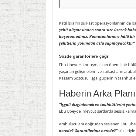
Katil İsrail’in suikast operasyonlarının da
şehit düşmesinden sonra size üzecek haber
başaramadınız. Komutanlarımız hâlâ bir ar
şehitlerin yolundan asla sapmayacaktır”
Sözde garantörlere çağrı
Ebu Ubeyde, konuşmasının önemli bir bölüm
yaşanan gelişmelerin ve suikastların arabuluc
Kassam Sözcüsü, işgal güçlerinin taahhütle
Haberin Arka Planı
“İşgali dizginlemek ve taahhütlerini yeri
Ebu Ubeyde, mevcut şartlarda sessiz kalma
Arabuluculara doğrudan seslenen Ebu Ub
nerede? Garantileriniz nerede?”
sözleriyle