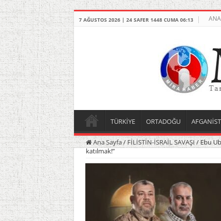
ANA
7 AĞUSTOS 2026 | 24 SAFER 1448 CUMA 06:13
TÜRKİYE
ORTADOĞU
AFGANİS
Ana Sayfa
/
FİLİSTİN-İSRAİL SAVAŞI
/
Ebu Ube
katılmak!”