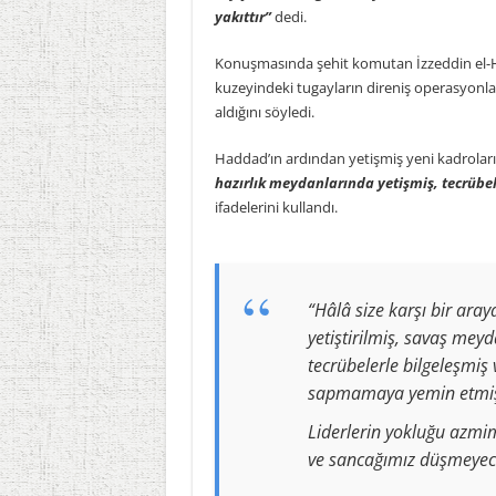
yakıttır”
dedi.
Konuşmasında şehit komutan İzzeddin el-
kuzeyindeki tugayların direniş operasyonlar
aldığını söyledi.
Haddad’ın ardından yetişmiş yeni kadrol
hazırlık meydanlarında yetişmiş, tecrübel
ifadelerini kullandı.
“Hâlâ size karşı bir aray
yetiştirilmiş, savaş mey
tecrübelerle bilgeleşmiş
sapmamaya yemin etmiş 
Liderlerin yokluğu azmim
ve sancağımız düşmeyec