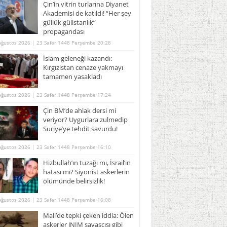
Çin’in vitrin turlarına Diyanet
Akademisi de katıldı! “Her şey
güllük gülistanlık”
propagandası
Ağustos 2026 | 23 Safer 1448 Perşembe 20:28
İslam geleneği kazandı:
Kırgızistan cenaze yakmayı
tamamen yasakladı
Ağustos 2026 | 23 Safer 1448 Perşembe 17:24
Çin BM’de ahlak dersi mi
veriyor? Uygurlara zulmedip
Suriye’ye tehdit savurdu!
Ağustos 2026 | 23 Safer 1448 Perşembe 16:10
Hizbullah’ın tuzağı mı, İsrail’in
hatası mı? Siyonist askerlerin
ölümünde belirsizlik!
Ağustos 2026 | 23 Safer 1448 Perşembe 16:08
Mali’de tepki çeken iddia: Ölen
askerler JNIM savaşçısı gibi