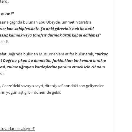
terdi.
 çıkın!”
ına çağrıda bulunan Ebu Ubeyde, ümmetin tarafsız
ler kan sahiplerisiniz. Şu anki göreviniz hak ile batıl
Sessiz kalmak veya tarafsız durmak artık kabul edilemez”
ledi.
Arafat Dağı’nda bulunan Müslümanlara atıfta bulunarak,
“Birkaç
 Dağı’na çıkan bu ümmetin; farklılıkları bir kenara bırakıp
i, zulme uğrayan kardeşlerine yardım etmek için cihadın
dı.
Gazze’deki savaşın seyri, direniş saflarındaki son gelişmeler
arın yoğunlaştığı bir dönemde geldi.
atuvarlarını saklıyor!"