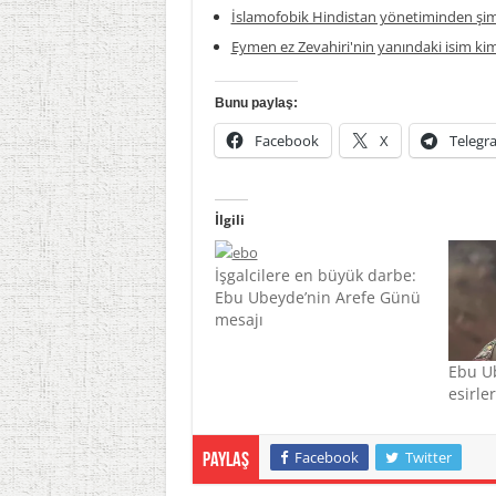
İslamofobik Hindistan yönetiminden şim
Eymen ez Zevahiri'nin yanındaki isim ki
Bunu paylaş:
Facebook
X
Telegr
İlgili
İşgalcilere en büyük darbe:
Ebu Ubeyde’nin Arefe Günü
mesajı
Ebu U
esirle
Facebook
Twitter
Paylaş