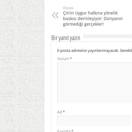
Öncesi
Çin’in Uygur halkına yönelik
baskısı derinleşiyor: Dünyanın
görmediği gerçekler!
Bir yanıt yazın
E-posta adresiniz yayınlanmayacak.
Gerekli
Yorum
*
Ad
*
E-posta
*