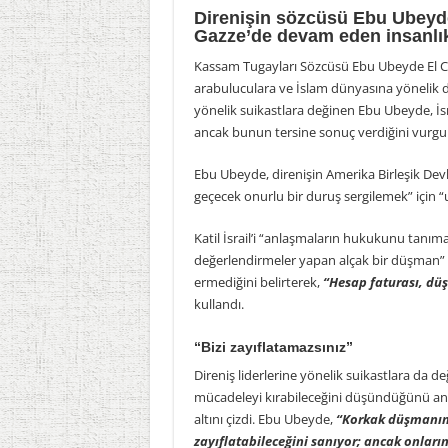
Direnişin sözcüsü Ebu Ubeyde
Gazze’de devam eden insanlık
Kassam Tugayları Sözcüsü Ebu Ubeyde El Cez
arabuluculara ve İslam dünyasına yönelik d
yönelik suikastlara değinen Ebu Ubeyde, İsr
ancak bunun tersine sonuç verdiğini vurgul
Ebu Ubeyde, direnişin Amerika Birleşik Devle
geçecek onurlu bir duruş sergilemek” için “u
Katil İsrail’i “anlaşmaların hukukunu tanı
değerlendirmeler yapan alçak bir düşman”
ermediğini belirterek,
“Hesap faturası, dü
kullandı.
“Bizi zayıflatamazsınız”
Direniş liderlerine yönelik suikastlara da 
mücadeleyi kırabileceğini düşündüğünü ancak
altını çizdi. Ebu Ubeyde,
“Korkak düşmanımı
zayıflatabileceğini sanıyor; ancak onları