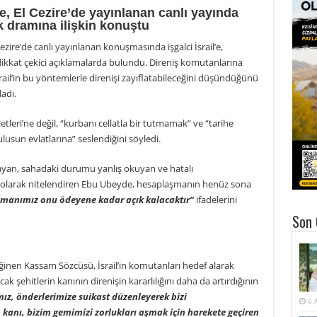
, El Cezire’de yayınlanan canlı yayında
 dramına ilişkin konuştu
ire’de canlı yayınlanan konuşmasında işgalci İsrail’e,
ikkat çekici açıklamalarda bulundu. Direniş komutanlarına
ail’in bu yöntemlerle direnişi zayıflatabileceğini düşündüğünü
adı.
tleri’ne değil, “kurbanı cellatla bir tutmamak” ve “tarihe
lusun evlatlarına” seslendiğini söyledi.
mayan, sahadaki durumu yanlış okuyan ve hatalı
 olarak nitelendiren Ebu Ubeyde, hesaplaşmanın henüz sona
şmanımız onu ödeyene kadar açık kalacaktır”
ifadelerini
Son 
değinen Kassam Sözcüsü, İsrail’in komutanları hedef alarak
 şehitlerin kanının direnişin kararlılığını daha da artırdığının
z, önderlerimize suikast düzenleyerek bizi
6 
n kanı, bizim gemimizi zorlukları aşmak için harekete geçiren