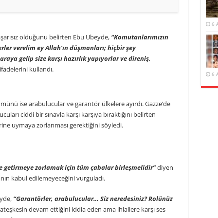
6 
 başarısız olduğunu belirten Ebu Ubeyde,
“Komutanlarımızın
ler verelim ey Allah’ın düşmanları; hiçbir şey
aya gelip size karşı hazırlık yapıyorlar ve direniş,
ifadelerini kullandı.
6 
ünü ise arabulucular ve garantör ülkelere ayırdı. Gazze’de
uları ciddi bir sınavla karşı karşıya bıraktığını belirten
rine uymaya zorlanması gerektiğini söyledi.
ne getirmeye zorlamak için tüm çabalar birleşmelidir”
diyen
nın kabul edilemeyeceğini vurguladı.
eyde,
“Garantörler, arabulucular… Siz neredesiniz? Rolünüz
 ateşkesin devam ettiğini iddia eden ama ihlallere karşı ses