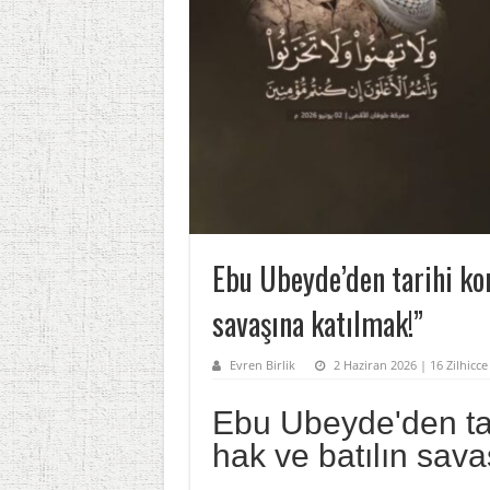
Ebu Ubeyde’den tarihi ko
savaşına katılmak!”
Evren Birlik
2 Haziran 2026 | 16 Zilhicce
Ebu Ubeyde'den ta
hak ve batılın sava