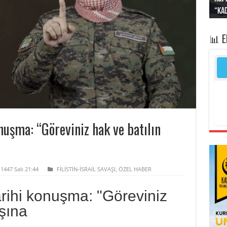
“Kad
Irak
yapt
kayı
bası
📊 
nuşma: “Göreviniz hak ve batılın
 1447 Salı 21:44
FİLİSTİN-İSRAİL SAVAŞI
,
ÖZEL HABER
rihi konuşma: "Göreviniz
şına