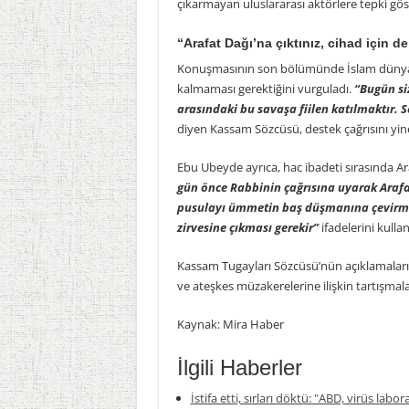
çıkarmayan uluslararası aktörlere tepki gös
“Arafat Dağı’na çıktınız, cihad için de
Konuşmasının son bölümünde İslam dünyas
kalmaması gerektiğini vurguladı.
“Bugün siz
arasındaki bu savaşa fiilen katılmaktır. 
diyen Kassam Sözcüsü, destek çağrısını yine
Ebu Ubeyde ayrıca, hac ibadeti sırasında 
gün önce Rabbinin çağrısına uyarak Arafat
pusulayı ümmetin baş düşmanına çevirmes
zirvesine çıkması gerekir”
ifadelerini kullan
Kassam Tugayları Sözcüsü’nün açıklamaları, 
ve ateşkes müzakerelerine ilişkin tartışmal
Kaynak: Mira Haber
İlgili Haberler
İstifa etti, sırları döktü: "ABD, virüs labor