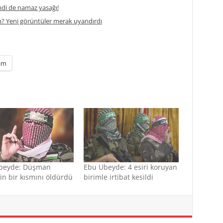
di de namaz yasağı!
m? Yeni görüntüler merak uyandırdı
am
beyde: Düşman
Ebu Ubeyde: 4 esiri koruyan
rin bir kısmını öldürdü
birimle irtibat kesildi