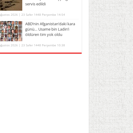
servis edildi
Ağustos 2026 | 23 Safer 1448 Perşembe 14:54
ABD’nin Afganistan’daki kara
günü… Usame bin Ladin’i
öldüren tim yok oldu
Ağustos 2026 | 23 Safer 1448 Perşembe 10:38