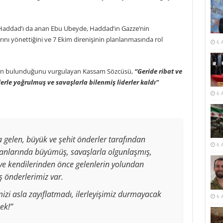
Haddad’ı da anan Ebu Ubeyde, Haddad’ın Gazze’nin
ını yönettiğini ve 7 Ekim direnişinin planlanmasında rol
6 
arın bulunduğunu vurgulayan Kassam Sözcüsü,
“Geride ribat ve
erle yoğrulmuş ve savaşlarla bilenmiş liderler kaldı”
6 
a gelen, büyük ve şehit önderler tarafından
6 
danlarında büyümüş, savaşlarla olgunlaşmış,
 ve kendilerinden önce gelenlerin yolundan
önderlerimiz var.
izi asla zayıflatmadı, ilerleyişimiz durmayacak
6 
ek!”